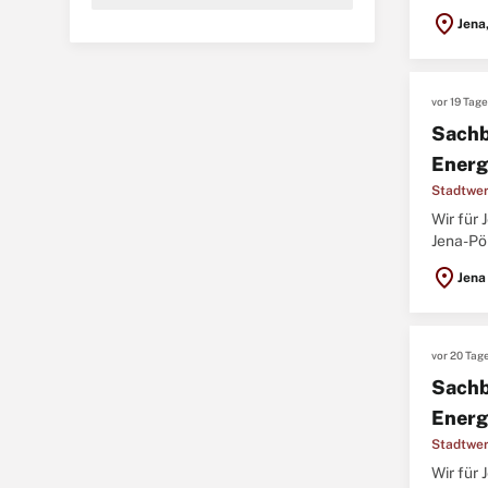
Arbeitge
location_on
Jena
vor 19 Tag
Sachb
Energ
Stadtwer
Wir für
Jena-Pö
dieser 
location_on
Jena
vor 20 Tag
Sachb
Energ
Stadtwer
Wir für