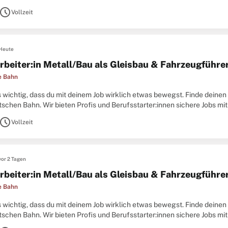
Team, das sich gegenseitig unterstützt
schedule
Vollzeit
Heute
rbeiter:in Metall/Bau als Gleisbau & Fahrzeugführer
e Bahn
es wichtig, dass du mit deinem Job wirklich etwas bewegst. Finde deine
schen Bahn. Wir bieten Profis und Berufsstarter:innen sichere Jobs mit
Team, das sich gegenseitig unterstützt
schedule
Vollzeit
vor 2 Tagen
rbeiter:in Metall/Bau als Gleisbau & Fahrzeugführer
e Bahn
es wichtig, dass du mit deinem Job wirklich etwas bewegst. Finde deine
schen Bahn. Wir bieten Profis und Berufsstarter:innen sichere Jobs mit
Team, das sich gegenseitig unterstützt