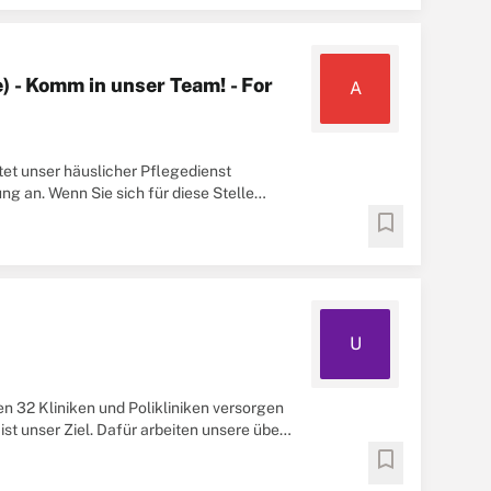
) - Komm in unser Team! - For
A
tet unser häuslicher Pflegedienst
ng an. Wenn Sie sich für diese Stelle
bookmark
U
n 32 Kliniken und Polikliniken versorgen
ist unser Ziel. Dafür arbeiten unsere über
bookmark