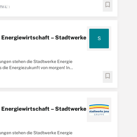
bookmark
 TV-L
)
Energiewirtschaft – Stadtwerke
S
stungen stehen die Stadtwerke Energie
s die Energiezukunft von morgen! In
bookmark
Energiewirtschaft – Stadtwerke
stungen stehen die Stadtwerke Energie