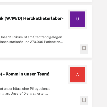
ik (W/M/D) Herzkatheterlabor-
U
 Unser Klinikum ist am Stadtrand gelegen
:innen stationär und 270.000 Patient:innen
bookmark
e) - Komm in unser Team!
A
et unser häuslicher Pflegedienst
ung an. Unsere 10 engagierten
bookmark