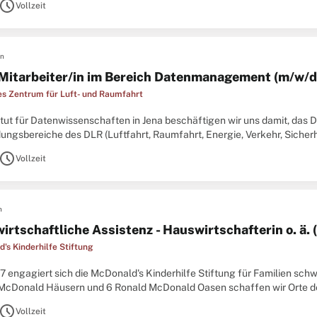
schedule
Vollzeit
en
 Mitarbeiter/in im Bereich Datenmanagement (m/w/d
s Zentrum für Luft- und Raumfahrt
tut für Datenwissenschaften in Jena beschäftigen wir uns damit, das D
ngsbereiche des DLR (Luftfahrt, Raumfahrt, Energie, Verkehr, Sicherhe
ln und erforschen wir in interdisziplinärer Arbeit Methoden mit
schedule
Vollzeit
n
rtschaftliche Assistenz - Hauswirtschafterin o. ä. (
's Kinderhilfe Stiftung
7 engagiert sich die McDonald's Kinderhilfe Stiftung für Familien schw
McDonald Häusern und 6 Ronald McDonald Oasen schaffen wir Orte der
am arbeitet mit Herz, Professionalität
schedule
Vollzeit