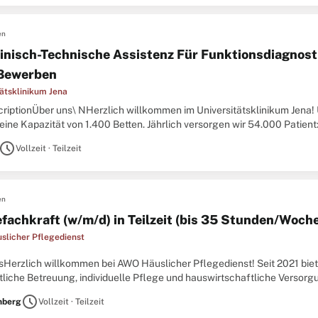
en
inisch-Technische Assistenz Für Funktionsdiagnost
 Bewerben
tätsklinikum Jena
criptionÜber uns\ NHerzlich willkommen im Universitätsklinikum Jena!
eine Kapazität von 1.400 Betten. Jährlich versorgen wir 54.000 Patient
. Um jedem Krankheitsbild in der Individualität
schedule
Vollzeit · Teilzeit
en
efachkraft (w/m/d) in Teilzeit (bis 35 Stunden/Woch
licher Pflegedienst
sHerzlich willkommen bei AWO Häuslicher Pflegedienst! Seit 2021 biet
tliche Betreuung, individuelle Pflege und hauswirtschaftliche Versorg
ter:innen sind mit 4 Früh- und 2 Spättouren für unsere Patient:innen
schedule
nberg
Vollzeit · Teilzeit