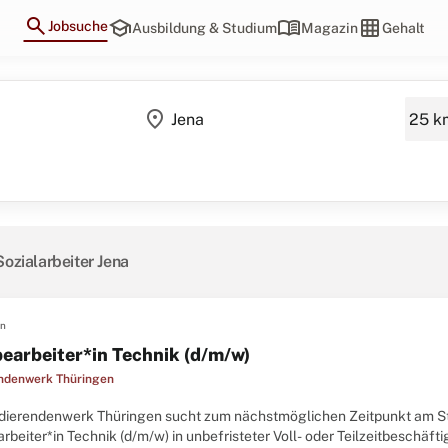
search
school
menu_book
grid_on
Jobsuche
Ausbildung & Studium
Magazin
Gehalt
location_on
Sozialarbeiter Jena
en
earbeiter*in Technik (d/m/w)
ndenwerk Thüringen
dierendenwerk Thüringen sucht zum nächstmöglichen Zeitpunkt am Sta
beiter*in Technik (d/m/w) in unbefristeter Voll- oder Teilzeitbeschäf