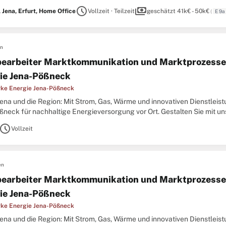
ber, dem es nicht ausschließlich um den wirtschaftlichen Erfolg
schedule
payments
, Jena, Erfurt, Home Office
Vollzeit · Teilzeit
geschätzt 41k€ - 50k€
(
E 9a
en
earbeiter Marktkommunikation und Marktprozesse 
ie Jena-Pößneck
ke Energie Jena-Pößneck
 Jena und die Region: Mit Strom, Gas, Wärme und innovativen Dienstlei
ßneck für nachhaltige Energieversorgung vor Ort. Gestalten Sie mit un
Position übernehmen Sie eine verantwortungsvolle
schedule
Vollzeit
en
earbeiter Marktkommunikation und Marktprozesse 
ie Jena-Pößneck
ke Energie Jena-Pößneck
 Jena und die Region: Mit Strom, Gas, Wärme und innovativen Dienstlei