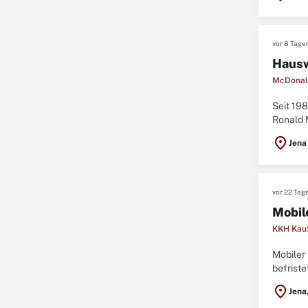
vor 8 Tage
Hauswi
McDonald
Seit 198
Ronald 
Unser Te
location_on
Jena
vor 22 Tag
Mobil
KKH Kau
Mobiler 
befrist
Teilzeit
location_on
Jena