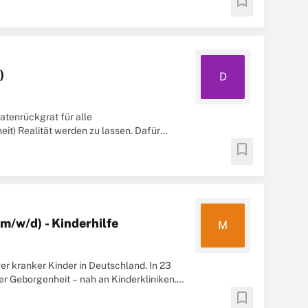
bookmark
)
D
atenrückgrat für alle
it) Realität werden zu lassen. Dafür
bookmark
m/w/d) - Kinderhilfe
M
er kranker Kinder in Deutschland. In 23
 Geborgenheit – nah an Kinderkliniken.
bookmark