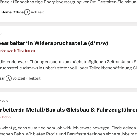
ßneck für nachhaltige Energieversorgung vor Ort. Gestalten Sie mit un
Position übernehmen Sie eine verantwortungsvolle
schedule
, Home Office
Vollzeit
en
earbeiter*in Widerspruchsstelle (d/m/w)
ndenwerk Thüringen
dierendenwerk Thüringen sucht zum nächstmöglichen Zeitpunkt am St
uchsstelle (d/m/w) in unbefristeter Voll- oder Teilzeitbeschäftigung 
ber, dem es nicht ausschließlich um den wirtschaftlichen
schedule
mar
Vollzeit · Teilzeit
Heute
rbeiter:in Metall/Bau als Gleisbau & Fahrzeugführer
e Bahn
es wichtig, dass du mit deinem Job wirklich etwas bewegst. Finde deine
schen Bahn. Wir bieten Profis und Berufsstarter:innen sichere Jobs mit