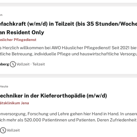
en
efachkraft (w/m/d) in Teilzeit (bis 35 Stunden/Woche
n Resident Only
licher Pflegedienst
s Herzlich willkommen bei AWO Häuslicher Pflegedienst! Seit 2021 bie
liche Betreuung, individuelle Pflege und hauswirtschaftliche Versorgu
 möchten, stellen Sie bitte sicher, dass Sie die
schedule
nberg
Vollzeit · Teilzeit
Heute
echniker in der Kieferorthopädie (m/w/d)
tätsklinikum Jena
enversorgung, Forschung und Lehre gehen hier Hand in Hand. In unsere
lich mehr als 520.000 Patientinnen und Patienten. Deren Zufriedenheit 
tarbeitenden jeden Tag.Präzision trifft
schedule
Vollzeit