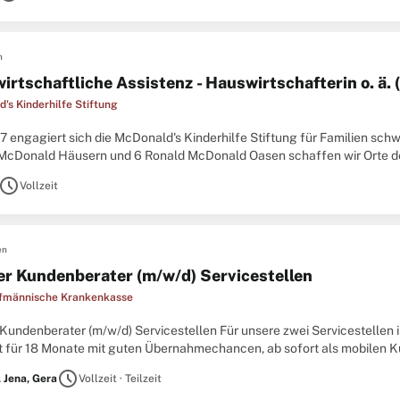
n
rtschaftliche Assistenz - Hauswirtschafterin o. ä. (
's Kinderhilfe Stiftung
7 engagiert sich die McDonald's Kinderhilfe Stiftung für Familien schw
McDonald Häusern und 6 Ronald McDonald Oasen schaffen wir Orte der
am arbeitet mit Herz, Professionalität und
schedule
Vollzeit
en
er Kundenberater (m/w/d) Servicestellen
fmännische Krankenkasse
Kundenberater (m/w/d) Servicestellen Für unsere zwei Servicestellen 
et für 18 Monate mit guten Übernahmechancen, ab sofort als mobilen Ku
 (mind. 32 Std./Woche) für den persönlichen
schedule
, Jena, Gera
Vollzeit · Teilzeit