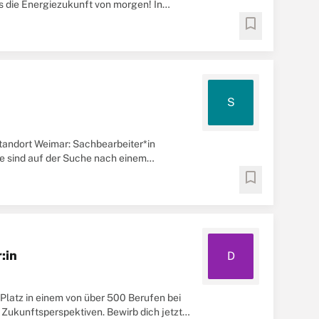
s die Energiezukunft von morgen! In
bookmark
S
andort Weimar: Sachbearbeiter*in
Sie sind auf der Suche nach einem
bookmark
:in
D
n Platz in einem von über 500 Berufen bei
 Zukunftsperspektiven. Bewirb dich jetzt