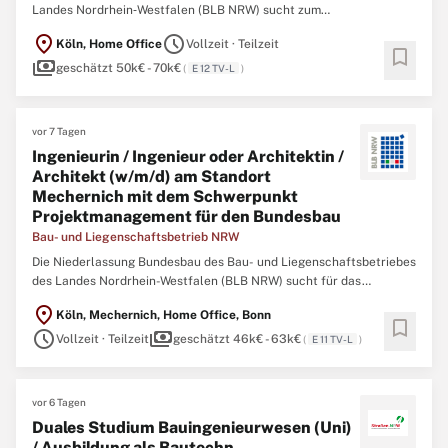
Landes Nordrhein‑Westfalen (BLB NRW) sucht zum
nächstmöglichen Zeitpunkt eine/einen Ingenieurin / Ingenieur oder
location_on
schedule
Köln, Home Office
Vollzeit · Teilzeit
Architektin / Architekten (w/m/d) mit Schwerpunkt
bookmark
payments
Projektmanagement Der Bau- und Liegenschaftsbetrieb NRW ist
geschätzt 50k€ - 70k€
(
E 12 TV-L
)
Eigentümer, Vermieter ...
vor 7 Tagen
Ingenieurin / Ingenieur oder Architektin /
Architekt (w/m/d) am Standort
Mechernich mit dem Schwerpunkt
Projektmanagement für den Bundesbau
Bau- und Liegenschaftsbetrieb NRW
Die Niederlassung Bundesbau des Bau- und Liegenschaftsbetriebes
des Landes Nordrhein-Westfalen (BLB NRW) sucht für das
Projektbüro in Mechernich zum nächstmöglichen Zeitpunkt
location_on
Köln, Mechernich, Home Office, Bonn
eine/einen Ingenieurin / Ingenieur oder Architektin / Architekt
bookmark
schedule
payments
(w/m/d) am Standort Mechernich mit dem Schwerpunkt
Vollzeit · Teilzeit
geschätzt 46k€ - 63k€
(
E 11 TV-L
)
Projektmanagement ...
vor 6 Tagen
Duales Studium Bauingenieurwesen (Uni)
/ Ausbildung als Bautechn.