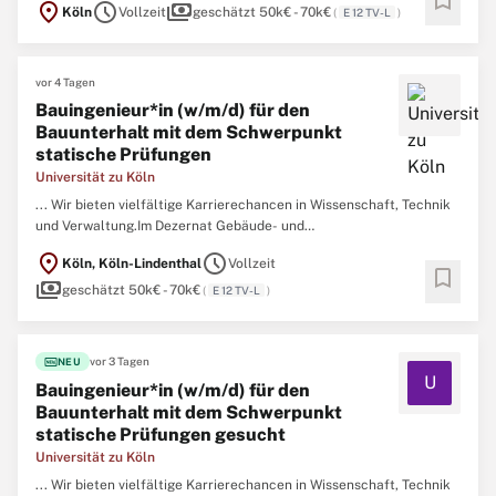
bookmark
location_on
schedule
payments
Köln
Vollzeit
geschätzt 50k€ - 70k€
(
E 12 TV-L
)
Technisches Gebäudemanagement gesucht. ...
vor 4 Tagen
Bauingenieur*in (w/m/d) für den
Bauunterhalt mit dem Schwerpunkt
statische Prüfungen
Universität zu Köln
... Wir bieten vielfältige Karrierechancen in Wissenschaft, Technik
und Verwaltung.Im Dezernat Gebäude- und
Liegenschaftsmanagement wird ein*e
Bauingenieur
*in für den
location_on
schedule
Köln, Köln-Lindenthal
Vollzeit
Bauunterhalt mit dem Schwerpunkt statische Prüfungen im
bookmark
payments
Fachbereich Hochbau der Abteilung 53 Technisches
geschätzt 50k€ - 70k€
(
E 12 TV-L
)
Gebäudemanagement gesucht. ...
fiber_new
vor 3 Tagen
NEU
U
Bauingenieur*in (w/m/d) für den
Bauunterhalt mit dem Schwerpunkt
statische Prüfungen gesucht
Universität zu Köln
... Wir bieten vielfältige Karrierechancen in Wissenschaft, Technik