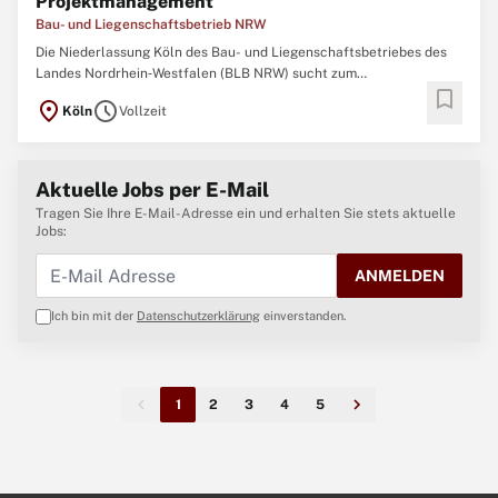
Projektmanagement
Bau- und Liegenschaftsbetrieb NRW
Die Niederlassung Köln des Bau- und Liegenschaftsbetriebes des
Landes Nordrhein‑Westfalen (BLB NRW) sucht zum
bookmark
nächstmöglichen Zeitpunkt eine/einen Ingenieurin / Ingenieur oder
location_on
schedule
Köln
Vollzeit
Architektin / Architekten (w/m/d) mit Schwerpunkt
Projektmanagement Der Bau- und Liegenschaftsbetrieb NRW ist
Eigentümer ...
Aktuelle Jobs per E-Mail
Tragen Sie Ihre E-Mail-Adresse ein und erhalten Sie stets aktuelle
Jobs:
ANMELDEN
Ich bin mit der
Datenschutzerklärung
einverstanden.
1
2
3
4
5