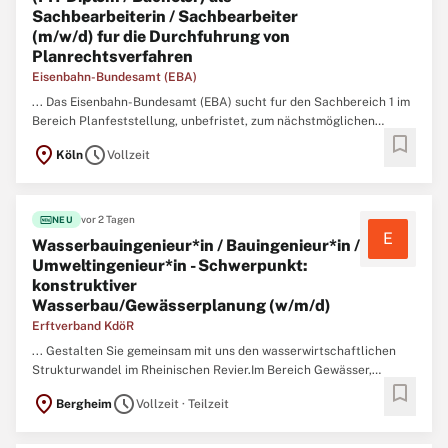
Sachbearbeiterin / Sachbearbeiter
(m/w/d) fur die Durchfuhrung von
Planrechtsverfahren
Eisenbahn-Bundesamt (EBA)
... Das Eisenbahn-Bundesamt (EBA) sucht fur den Sachbereich 1 im
Bereich Planfeststellung, unbefristet, zum nächstmöglichen
bookmark
Zeitpunkt eine/einen Bauingenieurin /
Bauingenieur
(m/w/d) (FH-
location_on
schedule
Köln
Vollzeit
Diplom / Bachelor) als Sachbearbeiterin / Sachbearbeiter (m/w/d)
fur die Durchfuhrung von Planrechtsverfahren Der Dienstort ...
fiber_new
vor 2 Tagen
NEU
E
Wasserbauingenieur*in / Bauingenieur*in /
Umweltingenieur*in - Schwerpunkt:
konstruktiver
Wasserbau/Gewässerplanung (w/m/d)
Erftverband KdöR
... Gestalten Sie gemeinsam mit uns den wasserwirtschaftlichen
Strukturwandel im Rheinischen Revier.Im Bereich Gewässer,
bookmark
Abteilung Flussgebietsbewirtschaftung ist im Team Objektplanung
location_on
schedule
Bergheim
Vollzeit · Teilzeit
zum nächstmöglichen Zeitpunkt - unbefristet - die Stelle als
Wasserbauingenieur*in /
Bauingenieur
*in / Umweltingenieur ...