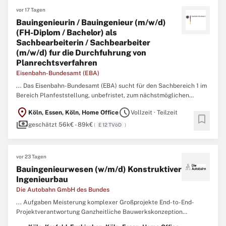
vor 17 Tagen
Bauingenieurin / Bauingenieur (m/w/d)
(FH-Diplom / Bachelor) als
Sachbearbeiterin / Sachbearbeiter
(m/w/d) fur die Durchfuhrung von
Planrechtsverfahren
Eisenbahn-Bundesamt (EBA)
... Das Eisenbahn-Bundesamt (EBA) sucht für den Sachbereich 1 im
Bereich Planfeststellung, unbefristet, zum nächstmöglichen
Zeitpunkt eine/einen Bauingenieurin /
Bauingenieur
(m/w/d) (FH-
location_on
schedule
Köln, Essen, Köln, Home Office
Vollzeit · Teilzeit
Diplom / Bachelor) als Sachbearbeiterin / Sachbearbeiter (m/w/d)
bookmark
payments
für die Durchführung von Planrechtsverfahren Der Dienstort ...
geschätzt 56k€ - 89k€
(
E 12 TVöD
)
vor 23 Tagen
Bauingenieurwesen (w/m/d) Konstruktiver
Ingenieurbau
Die Autobahn GmbH des Bundes
... Aufgaben Meisterung komplexer Großprojekte End-to-End-
Projektverantwortung Ganzheitliche Bauwerkskonzeption
Schnittstellenkompetenz & HOAI-Expertise Qualitäts- und