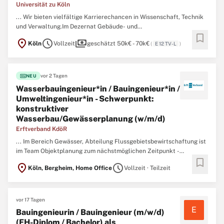
Universität zu Köln
... Wir bieten vielfältige Karrierechancen in Wissenschaft, Technik
und Verwaltung.Im Dezernat Gebäude- und
bookmark
Liegenschaftsmanagement wird ein*e
Bauingenieur
*in für den
location_on
schedule
payments
Köln
Vollzeit
geschätzt 50k€ - 70k€
(
E 12 TV-L
)
Bauunterhalt mit dem Schwerpunkt statische Prüfungen im
Fachbereich Hochbau der Abteilung 53 Technisches
Gebäudemanagement gesucht. ...
fiber_new
vor 2 Tagen
NEU
Wasserbauingenieur*in / Bauingenieur*in /
Umweltingenieur*in - Schwerpunkt:
konstruktiver
Wasserbau/Gewässerplanung (w/m/d)
Erftverband KdöR
... Im Bereich Gewässer, Abteilung Flussgebietsbewirtschaftung ist
im Team Objektplanung zum nächstmöglichen Zeitpunkt -
bookmark
unbefristet - die Stelle als Wasserbauingenieur*in /
Bauingenieur
*in
location_on
schedule
Köln, Bergheim, Home Office
Vollzeit · Teilzeit
/ Umweltingenieur*in mit dem fachlichen Schwerpunkt
konstruktiver Wasserbau/Gewässerplanung (w/m/d) - Ref. ...
vor 17 Tagen
E
Bauingenieurin / Bauingenieur (m/w/d)
(FH-Diplom / Bachelor) als