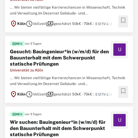
... Wir bieten vielfältige Karrierechancen in Wissenschaft, Technik
und Verwaltung.Im Dezernat Gebäude- und
bookmark
Liegenschaftsmanagement wird ein*e
Bauingenieur
*in für den
location_on
schedule
payments
Köln
Vollzeit
geschätzt 50k€ - 70k€
(
E 12 TV-L
)
Bauunterhalt mit dem Schwerpunkt statische Prüfungen im
Fachbereich Hochbau der Abteilung 53 Technisches
Gebäudemanagement gesucht. ...
fiber_new
vor 3 Tagen
NEU
U
Gesucht: Bauingenieur*in (w/m/d) für den
Bauunterhalt mit dem Schwerpunkt
statische Prüfungen
Universität zu Köln
... Wir bieten vielfältige Karrierechancen in Wissenschaft, Technik
und Verwaltung.Im Dezernat Gebäude- und
bookmark
Liegenschaftsmanagement wird ein*e
Bauingenieur
*in für den
location_on
schedule
payments
Köln
Vollzeit
geschätzt 50k€ - 70k€
(
E 12 TV-L
)
Bauunterhalt mit dem Schwerpunkt statische Prüfungen im
Fachbereich Hochbau der Abteilung 53 Technisches
Gebäudemanagement gesucht. ...
fiber_new
vor 3 Tagen
NEU
U
Wir suchen: Bauingenieur*in (w/m/d) für
den Bauunterhalt mit dem Schwerpunkt
statische Prüfungen