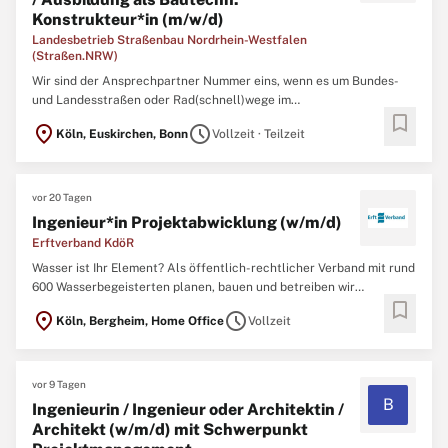
Konstrukteur*in (m/w/d)
Landesbetrieb Straßenbau Nordrhein-Westfalen
(Straßen.NRW)
Wir sind der Ansprechpartner Nummer eins, wenn es um Bundes-
und Landesstraßen oder Rad(schnell)wege im
bookmark
bevölkerungsreichsten Bundesland geht. Wir sind Straßen.NRW. Ein
location_on
schedule
Köln, Euskirchen, Bonn
Vollzeit · Teilzeit
zentraler, moderner Mobilitätsdienstleister, der jedoch im ganzen
Land - vor Ort - zu finden ist. Wir können bereits auf 20
erfolgreiche ...
vor 20 Tagen
Ingenieur*in Projektabwicklung (w/m/d)
Erftverband KdöR
Wasser ist Ihr Element? Als öffentlich-rechtlicher Verband mit rund
600 Wasserbegeisterten planen, bauen und betreiben wir
bookmark
Grundwassermessstellen, Kläranlagen, Kanalnetze,
location_on
schedule
Köln, Bergheim, Home Office
Vollzeit
Regenüberlauf- und Hochwasserrückhaltebecken. Darüber hinaus
unterhalten und renaturieren wir die Fließgewässer im
Einzugsgebiet ...
vor 9 Tagen
B
Ingenieurin / Ingenieur oder Architektin /
Architekt (w/m/d) mit Schwerpunkt