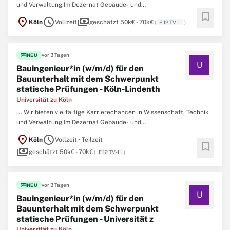
und Verwaltung.Im Dezernat Gebäude- und
bookmark
Liegenschaftsmanagement wird ein*e
Bauingenieur
*in für den
location_on
schedule
payments
Köln
Vollzeit
geschätzt 50k€ - 70k€
(
E 12 TV-L
)
Bauunterhalt mit dem Schwerpunkt statische Prüfungen im
Fachbereich Hochbau der Abteilung 53 Technisches
Gebäudemanagement gesucht. ...
fiber_new
vor 3 Tagen
NEU
U
Bauingenieur*in (w/m/d) für den
Bauunterhalt mit dem Schwerpunkt
statische Prüfungen - Köln-Lindenth
Universität zu Köln
... Wir bieten vielfältige Karrierechancen in Wissenschaft, Technik
und Verwaltung.Im Dezernat Gebäude- und
Liegenschaftsmanagement wird ein*e
Bauingenieur
*in für den
location_on
schedule
Köln
Vollzeit · Teilzeit
Bauunterhalt mit dem Schwerpunkt statische Prüfungen im
bookmark
payments
Fachbereich Hochbau der Abteilung 53 Technisches
geschätzt 50k€ - 70k€
(
E 12 TV-L
)
Gebäudemanagement gesucht. ...
fiber_new
vor 3 Tagen
NEU
U
Bauingenieur*in (w/m/d) für den
Bauunterhalt mit dem Schwerpunkt
statische Prüfungen - Universität z
Universität zu Köln