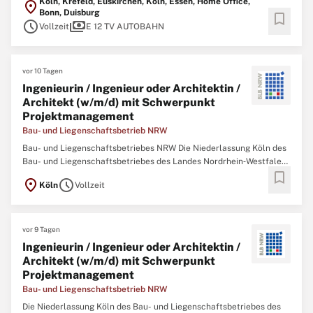
Köln, Krefeld, Euskirchen, Köln, Essen, Home Office,
location_on
Planprüfung Projektsteuerung & Controlling Profil Ein erfolgreich
Bonn, Duisburg
bookmark
abgeschlossenes Masterstudium als
Bauingenieur
(m/w/d) mit dem
schedule
payments
Vollzeit
E 12 TV AUTOBAHN
Schwerpunkt ...
vor 10 Tagen
Ingenieurin / Ingenieur oder Architektin /
Architekt (w/m/d) mit Schwerpunkt
Projektmanagement
Bau- und Liegenschaftsbetrieb NRW
Bau- und Liegenschaftsbetriebes NRW Die Niederlassung Köln des
Bau- und Liegenschaftsbetriebes des Landes Nordrhein‑Westfalen
bookmark
(BLB NRW) sucht zum nächstmöglichen Zeitpunkt eine/einen
location_on
schedule
Köln
Vollzeit
Ingenieurin / Ingenieur oder Architektin / Architekten (w/m/d) mit
Schwerpunkt Projektmanagement Der Bau- und
Liegenschaftsbetrieb ...
vor 9 Tagen
Ingenieurin / Ingenieur oder Architektin /
Architekt (w/m/d) mit Schwerpunkt
Projektmanagement
Bau- und Liegenschaftsbetrieb NRW
Die Niederlassung Köln des Bau- und Liegenschaftsbetriebes des