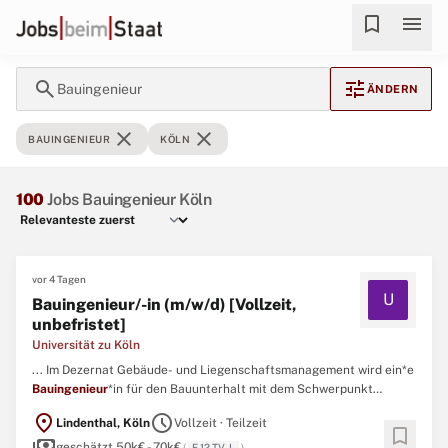
bookmark
menu
search
tune
Bauingenieur
ÄNDERN
close
close
BAUINGENIEUR
KÖLN
100
Jobs Bauingenieur Köln
vor 4 Tagen
U
Bauingenieur/-in (m/w/d) [Vollzeit,
unbefristet]
Universität zu Köln
... Im Dezernat Gebäude- und Liegenschaftsmanagement wird ein*e
Bauingenieur
*in für den Bauunterhalt mit dem Schwerpunkt
statische Prüfungen im Fachbereich Hochbau der Abteilung 53
location_on
schedule
Lindenthal, Köln
Vollzeit · Teilzeit
Technisches Gebäudemanagement gesucht. ...
bookmark
payments
geschätzt 50k€ - 70k€
(
E 12 TV-L
)