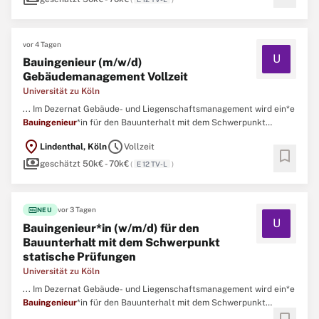
vor 4 Tagen
U
Bauingenieur (m/w/d)
Gebäudemanagement Vollzeit
Universität zu Köln
... Im Dezernat Gebäude- und Liegenschaftsmanagement wird ein*e
Bauingenieur
*in für den Bauunterhalt mit dem Schwerpunkt
statische Prüfungen im Fachbereich Hochbau der Abteilung 53
location_on
schedule
Lindenthal, Köln
Vollzeit
Technisches Gebäudemanagement gesucht. ...
bookmark
payments
geschätzt 50k€ - 70k€
(
E 12 TV-L
)
fiber_new
vor 3 Tagen
NEU
U
Bauingenieur*in (w/m/d) für den
Bauunterhalt mit dem Schwerpunkt
statische Prüfungen
Universität zu Köln
... Im Dezernat Gebäude- und Liegenschaftsmanagement wird ein*e
Bauingenieur
*in für den Bauunterhalt mit dem Schwerpunkt
statische Prüfungen im Fachbereich Hochbau der Abteilung 53