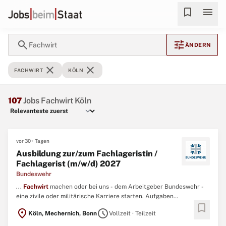
bookmark
menu
search
tune
Fachwirt
ÄNDERN
close
close
FACHWIRT
KÖLN
107
Jobs Fachwirt Köln
vor 30+ Tagen
Ausbildung zur/zum Fachlageristin /
Fachlagerist (m/w/d) 2027
Bundeswehr
...
Fachwirt
machen oder bei uns - dem Arbeitgeber Bundeswehr -
eine zivile oder militärische Karriere starten. Aufgaben
bookmark
Fachlageristinnen und Fachlageristen (m/w/d) nehmen Waren an
location_on
schedule
Köln, Mechernich, Bonn
Vollzeit · Teilzeit
und lagern diese sachgerecht. ...