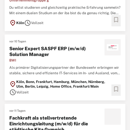
Unternehmensgruppe g
Du willst studieren und gleichzeitig praktische Erfahrung sammeln?
Mit einem dualen Studium an der iba bist du da genau richtig. Die
bookmark
iba | Internationale Berufsakademie ist Deutschlands größte
location_on
schedule
Köln
Vollzeit
staatlich anerkannte Berufsakademie. Als Tochtergesellschaft der
F+U Unternehmensgruppe, einer Bildungsträgerin ...
vor 10 Tagen
Senior Expert SASPF ERP (m/w/d)
Solution Manager
BWI
Als primärer Digitalisierungspartner der Bundeswehr erbringen wir
stabile, sichere und effiziente IT-Services im In- und Ausland, vom
Grundbetrieb bis in den einsatznahen Bereich und tragen so zur
Köln, Bonn, Frankfurt, Hamburg, München, Nürnberg,
location_on
kontinuierlichen Erhöhung der Führungs- und Einsatzfähigkeit der
Ulm, Berlin, Leipzig, Home Office, Frankfurt/Main
bookmark
Bundeswehr bei. Mit über 8.000 Kolleg*innen ...
schedule
Vollzeit
vor 11 Tagen
Fachkraft als stellvertretende
Einrichtungsleitung (m/w/d) für die
städtische Kita Gymnich