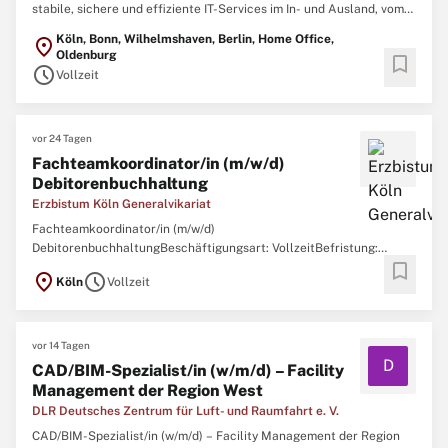
stabile, sichere und effiziente IT-Services im In- und Ausland, vom
Grundbetrieb bis in den einsatznahen Bereich und tragen so zur
Köln, Bonn, Wilhelmshaven, Berlin, Home Office,
location_on
kontinuierlichen Erhöhung der Führungs- und Einsatzfähigkeit der
Oldenburg
bookmark
Bundeswehr bei. Mit über 8.000 Kolleg*innen ...
schedule
Vollzeit
vor 24 Tagen
Fachteamkoordinator/in (m/w/d)
Debitorenbuchhaltung
Erzbistum Köln Generalvikariat
Fachteamkoordinator/in (m/w/d)
DebitorenbuchhaltungBeschäftigungsart: VollzeitBefristung:
bookmark
UnbefristetVergütung: EG 11 (KAVO)Starttermin: ab
location_on
schedule
Köln
Vollzeit
sofortBewerbungsfrist: 11.08.2026mit einem Beschäftigungsumfang
von 100 %. Die Stelle ist unbefristet.sape | Serviceagentur Finanzen
& Vermögen im Erzbistum Köln ...
vor 14 Tagen
D
CAD/BIM-Spezialist/in (w/m/d) – Facility
Management der Region West
DLR Deutsches Zentrum für Luft- und Raumfahrt e. V.
CAD/BIM-Spezialist/in (w/m/d) – Facility Management der Region