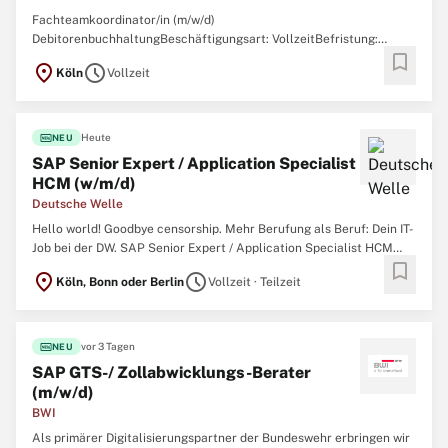
Fachteamkoordinator/in (m/w/d)
DebitorenbuchhaltungBeschäftigungsart: VollzeitBefristung:
bookmark
UnbefristetVergütung: EG 11 (KAVO)Starttermin: ab
location_on
schedule
Köln
Vollzeit
sofortBewerbungsfrist: 11.08.2026mit einem Beschäftigungsumfang
von 100 %. Die Stelle ist unbefristet. sape | Serviceagentur
Finanzen & Vermögen im Erzbistum Köln ...
fiber_new
Heute
NEU
SAP Senior Expert / Application Specialist
HCM (w/m/d)
Deutsche Welle
Hello world! Goodbye censorship. Mehr Berufung als Beruf: Dein IT-
Job bei der DW. SAP Senior Expert / Application Specialist HCM
bookmark
(w/m/d)Wir suchen für die Distribution, Marketing and Technology
location_on
schedule
Köln, Bonn oder Berlin
Vollzeit · Teilzeit
am Standort Bonn oder Berlin zum 1. Oktober 2026 bzw. zum
nächstmöglichen Zeitpunkt eine*n SAP Senior Expert ...
fiber_new
vor 3 Tagen
NEU
SAP GTS-/ Zollabwicklungs-Berater
(m/w/d)
BWI
Als primärer Digitalisierungspartner der Bundeswehr erbringen wir