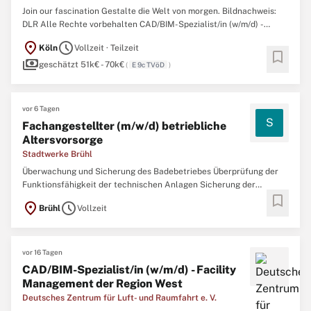
Join our fascination Gestalte die Welt von morgen. Bildnachweis:
DLR Alle Rechte vorbehalten CAD/BIM-Spezialist/in (w/m/d) -
Facility Management der Region WestKennziffer: 4297 Arbeitsort:
location_on
schedule
Köln
Vollzeit · Teilzeit
Köln Eintrittsdatum: 01.10.2026 Karrierestufe: Berufserfahrene
bookmark
payments
Beschäftigungsgrad: Teilzeit, Vollzeit Dauer der ...
geschätzt 51k€ - 70k€
(
E 9c TVöD
)
vor 6 Tagen
S
Fachangestellter (m/w/d) betriebliche
Altersvorsorge
Stadtwerke Brühl
Überwachung und Sicherung des Badebetriebes Überprüfung der
Funktionsfähigkeit der technischen Anlagen Sicherung der
bookmark
Dienstleistungsqualität und aktive Betreuung der Badegäste
location_on
schedule
Brühl
Vollzeit
Inbetriebnahme der Sauna und Durchführung von Aufgüssen
Planung/Durchführung von Aquafitness-Angeboten,
Schwimmkursen und Events ...
vor 16 Tagen
CAD/BIM-Spezialist/in (w/m/d) - Facility
Management der Region West
Deutsches Zentrum für Luft- und Raumfahrt e. V.