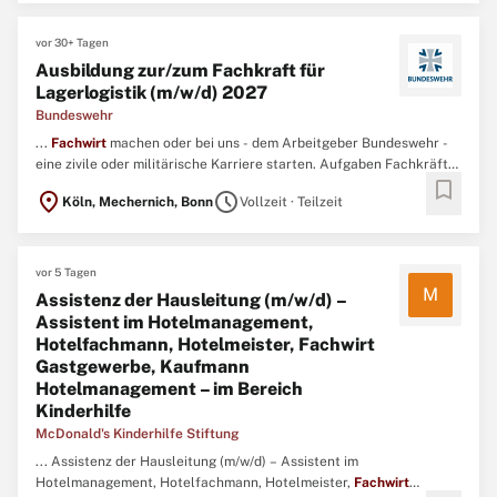
vor 30+ Tagen
Ausbildung zur/zum Fachkraft für
Lagerlogistik (m/w/d) 2027
Bundeswehr
...
Fachwirt
machen oder bei uns - dem Arbeitgeber Bundeswehr -
eine zivile oder militärische Karriere starten. Aufgaben Fachkräfte
bookmark
für Lagerlogistik (m/w/d) nehmen Güter an, kontrollieren sie und
location_on
schedule
Köln, Mechernich, Bonn
Vollzeit · Teilzeit
lagern sie sachgerecht. ...
vor 5 Tagen
M
Assistenz der Hausleitung (m/w/d) –
Assistent im Hotelmanagement,
Hotelfachmann, Hotelmeister, Fachwirt
Gastgewerbe, Kaufmann
Hotelmanagement – im Bereich
Kinderhilfe
McDonald's Kinderhilfe Stiftung
... Assistenz der Hausleitung (m/w/d) – Assistent im
Hotelmanagement, Hotelfachmann, Hotelmeister,
Fachwirt