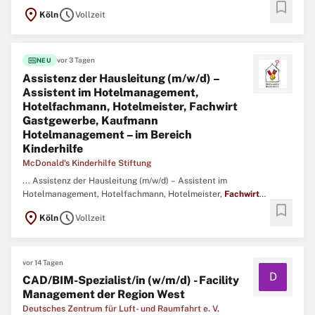
bookmark
Gastgewerbe, Kaufmann Hotelmanagement – im Bereich
location_on
schedule
Köln
Vollzeit
Kinderhilfe Festanstellung, Vollzeit · Ronald McDonald Haus Köln
Im Ronald McDonald Haus und der Oase Köln begleiten wir Familien
in herausfordernden ...
fiber_new
vor 3 Tagen
NEU
Assistenz der Hausleitung (m/w/d) –
Assistent im Hotelmanagement,
Hotelfachmann, Hotelmeister, Fachwirt
Gastgewerbe, Kaufmann
Hotelmanagement – im Bereich
Kinderhilfe
McDonald's Kinderhilfe Stiftung
... Assistenz der Hausleitung (m/w/d) – Assistent im
Hotelmanagement, Hotelfachmann, Hotelmeister,
Fachwirt
bookmark
Gastgewerbe, Kaufmann Hotelmanagement – im Bereich
location_on
schedule
Köln
Vollzeit
Kinderhilfe Festanstellung, Vollzeit · Ronald McDonald Haus Köln
Im Ronald McDonald Haus und der Oase Köln begleiten wir Familien
in herausfordernden ...
vor 14 Tagen
D
CAD/BIM-Spezialist/in (w/m/d) - Facility
Management der Region West
Deutsches Zentrum für Luft- und Raumfahrt e. V.