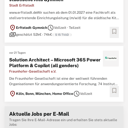
Stadt Erftstadt
www.erftstadt.deWir suchen ab dem 01.01.2027 eine Fachkraft als
stellvertretende Einrichtungsleitung (m/w/d) für die städtische Kita
Gymnich TVöD SuE Entgeltgruppe S 15 - unbefristet in Vollzeit Ihre
location_on
schedule
Erftstadt-Gymnich
Vollzeit · Teilzeit
Kernaufgabenständige Vertretung der Kita-Leitung mit einem
bookmark
payments
möglichen Einsatz als Fachkraft in einer Kita-Gruppe ...
geschätzt 52k€ - 74k€
(
S 15 TVöD
)
vor 21 Tagen
Solution Architect – Microsoft 365 Power
Platform & Copilot (all genders)
Fraunhofer-Gesellschaft e.V.
Die Fraunhofer-Gesellschaft ist eine der weltweit führenden
Organisationen für anwendungsorientierte Forschung. 74 Institute
bookmark
entwickeln wegweisende Technologien für unsere Wirtschaft und
location_on
schedule
Köln, Bonn, München, Home Office
Vollzeit
Gesellschaft – genauer: 30 000 Menschen aus Technik,
Wissenschaft, Verwaltung und IT. Sie wissen: Wer zu Fraunhofer ...
Aktuelle Jobs per E-Mail
Tragen Sie Ihre E-Mail-Adresse ein und erhalten Sie stets aktuelle
Jobs: