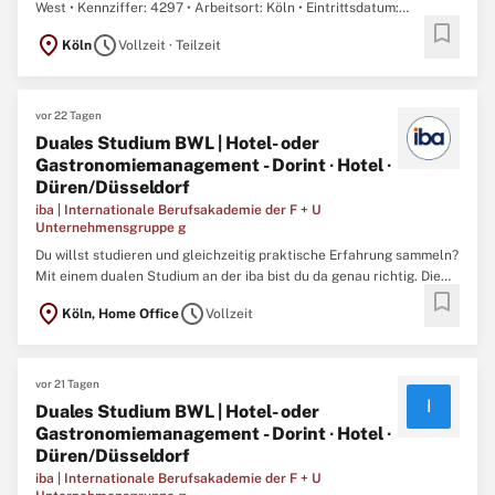
West • Kennziffer: 4297 • Arbeitsort: Köln • Eintrittsdatum:
bookmark
01.10.2026 • Karrierestufe: Berufserfahrene • Beschäftigungsgrad:
location_on
schedule
Köln
Vollzeit · Teilzeit
Teilzeit, Vollzeit • Dauer der Beschäftigung: Unbefristet •
Vergütung: Die Vergütung ...
vor 22 Tagen
Duales Studium BWL | Hotel- oder
Gastronomiemanagement - Dorint ∙ Hotel ∙
Düren/Düsseldorf
iba | Internationale Berufsakademie der F + U
Unternehmensgruppe g
Du willst studieren und gleichzeitig praktische Erfahrung sammeln?
Mit einem dualen Studium an der iba bist du da genau richtig. Die
bookmark
iba | Internationale Berufsakademie ist Deutschlands größte
location_on
schedule
Köln, Home Office
Vollzeit
staatlich anerkannte Berufsakademie. Als Tochtergesellschaft der
F+U Unternehmensgruppe, einer Bildungsträgerin ...
vor 21 Tagen
I
Duales Studium BWL | Hotel- oder
Gastronomiemanagement - Dorint ∙ Hotel ∙
Düren/Düsseldorf
iba | Internationale Berufsakademie der F + U