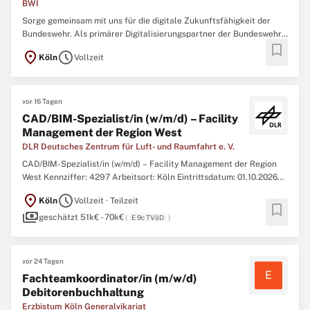
BWI
Sorge gemeinsam mit uns für die digitale Zukunftsfähigkeit der
Bundeswehr. Als primärer Digitalisierungspartner der Bundeswehr
bookmark
erbringen wir stabile, sichere und effiziente IT-Services im In- und
location_on
schedule
Köln
Vollzeit
Ausland, vom Grundbetrieb bis in den einsatznahen Bereich und
tragen so zur kontinuierlichen Erhöhung der ...
vor 16 Tagen
CAD/BIM-Spezialist/in (w/m/d) – Facility
Management der Region West
DLR Deutsches Zentrum für Luft- und Raumfahrt e. V.
CAD/BIM-Spezialist/in (w/m/d) – Facility Management der Region
West Kennziffer: 4297 Arbeitsort: Köln Eintrittsdatum: 01.10.2026
Karrierestufe: Berufserfahrene Beschäftigungsgrad: Teilzeit,
location_on
schedule
Köln
Vollzeit · Teilzeit
Vollzeit Dauer der Beschäftigung: Unbefristet Vergütung: Die
bookmark
payments
Vergütung erfolgt gemäß der jeweils geltenden Tarifverträge ...
geschätzt 51k€ - 70k€
(
E 9c TVöD
)
vor 24 Tagen
E
Fachteamkoordinator/in (m/w/d)
Debitorenbuchhaltung
Erzbistum Köln Generalvikariat