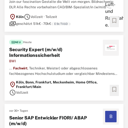
Join our fascination Gestalte die Welt von morgen. Bildnachweis:
DLR Alle Rechte vorbehalten CAD/BIM-Spezialist/in (w/m/d) -
Facility Management der Region WestKennziffer: 4297 Arbeitsort:
location_on
schedule
Köln
Vollzeit · Teilzeit
Köln Eintrittsdatum: 01.10.2026 Karrierestufe: Berufserfahrene
bookmark
payments
Beschäftigungsgrad: Teilzeit, Vollzeit Dauer der ...
geschätzt 51k€ - 70k€
(
E 9c TVöD
)
fiber_new
Heute
NEU
Security Expert (m/w/d)
Informationssicherheit
BWI
...
Fachwirt
, Techniker, Meister) oder abgeschlossenes
fachbezogenes Hochschulstudium oder vergleichbar Mindestens
5-jährige fachbezogene Berufserfahrung als
Fachwirt
, Techniker
Köln, Bonn, Frankfurt, Meckenheim, Home Office,
location_on
oder Meister oder mind. 2-jährige fachbezogene Berufserfahrung
Frankfurt/Main
bookmark
nach dem Studium Erfahrung in der Umsetzung von
schedule
Vollzeit
Informationssicherheitsdokumentationen ...
vor 30+ Tagen
B
Senior SAP Entwickler FIORI/ ABAP
(m/w/d)