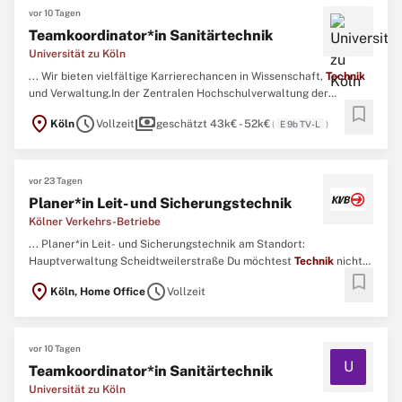
vor 10 Tagen
Teamkoordinator*in Sanitärtechnik
Universität zu Köln
... Wir bieten vielfältige Karrierechancen in Wissenschaft,
Technik
und Verwaltung.In der Zentralen Hochschulverwaltung der
bookmark
Universität zu Köln ist das Technische Gebäudemanagement
location_on
schedule
payments
Köln
Vollzeit
geschätzt 43k€ - 52k€
(
E 9b TV-L
)
(Abteilung 53) im Dezernat 5 in fünf Fachbereiche gegliedert. ...
vor 23 Tagen
Planer*in Leit- und Sicherungstechnik
Kölner Verkehrs-Betriebe
... Planer*in Leit- und Sicherungstechnik am Standort:
Hauptverwaltung Scheidtweilerstraße Du möchtest
Technik
nicht
bookmark
nur verwalten, sondern die Zukunft des ÖPNV aktiv mitgestalten?
location_on
schedule
Köln, Home Office
Vollzeit
Dann bist du bei uns genau richtig. ...
vor 10 Tagen
U
Teamkoordinator*in Sanitärtechnik
Universität zu Köln