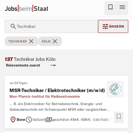
bookmark
menu
search
tune
Techniker
ÄNDERN
close
close
TECHNIKER
KÖLN
137
Techniker Jobs Köln
vor 24 Tagen
MSR-Techniker / Elektrotechniker (m/w/d)
Max-Planck-Institut für Radioastronomie
... B. als Elektroniker für Betriebstechnik, Energie- und
Gebäudetechnik mit Schwerpunkt MSR oder vergleichbar
bookmark
Abgeschlossene Weiterbildung zum Meister oder
Techniker
für
location_on
schedule
payments
Bonn
Vollzeit
geschätzt 49k€ - 68k€
(
E 9b TVöD
)
Elektrotechnik oder MSR-
Technik
, wünschenswert abgeschlossene
Weiterbildung zur VEFK bzw. ...