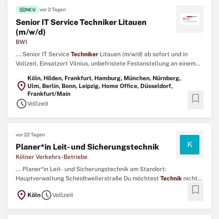
fiber_new
vor 2 Tagen
NEU
Senior IT Service Techniker Litauen
(m/w/d)
BWI
... Senior IT Service
Techniker
Litauen (m/w/d) ab sofort und in
Vollzeit, Einsatzort Vilnius, unbefristete Festanstellung an einem
BWI-Standort bundesweit. Die Service Areas der BWI GmbH
Köln, Hilden, Frankfurt, Hamburg, München, Nürnberg,
gewährleisten durch ihre Service Center eine flächendeckende und
location_on
Ulm, Berlin, Bonn, Leipzig, Home Office, Düsseldorf,
dezentrale Service Erbringung. ...
Frankfurt/Main
bookmark
schedule
Vollzeit
vor 22 Tagen
K
Planer*in Leit- und Sicherungstechnik
Kölner Verkehrs-Betriebe
... Planer*in Leit- und Sicherungstechnik am Standort:
Hauptverwaltung Scheidtweilerstraße Du möchtest
Technik
nicht
bookmark
nur verwalten, sondern die Zukunft des ÖPNV aktiv mitgestalten?
location_on
schedule
Köln
Vollzeit
Dann bist du bei uns genau richtig. ...