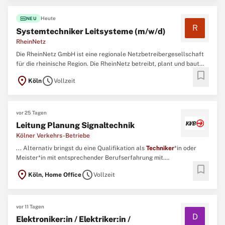
fiber_new
Heute
NEU
R
Systemtechniker Leitsysteme (m/w/d)
RheinNetz
Die RheinNetz GmbH ist eine regionale Netzbetreibergesellschaft
für die rheinische Region. Die RheinNetz betreibt, plant und baut
bookmark
Verteilnetze für Elektrizität und Erdgas. Im Auftrag von
location_on
schedule
Köln
Vollzeit
Energielieferanten transportieren wir Elektrizität und Erdgas zu
den an den Netzen angeschlossenen Industrie-, Gewerbe ...
vor 25 Tagen
Leitung Planung Signaltechnik
Kölner Verkehrs-Betriebe
... Alternativ bringst du eine Qualifikation als
Techniker
*in oder
Meister*in mit entsprechender Berufserfahrung mit.
bookmark
Erfahrungsschatz & Know-how: Du verfügst über fundierte
location_on
schedule
Köln, Home Office
Vollzeit
Kenntnisse in einer verantwortungsvollen technischen Funktion.
Zudem besitzt du umfangreiche Kenntnisse im Bahnbetrieb. ...
vor 11 Tagen
D
Elektroniker:in / Elektriker:in /