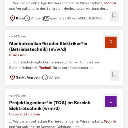
... Wir bieten vielfältige Karrierechancen in Wissenschaft,
Technik
und Verwaltung. In der Zentralen Hochschulverwaltung der
bookmark
Universität zu Köln ist das Technische Gebäudemanagement
location_on
schedule
payments
Köln
Vollzeit
geschätzt 43k€ - 52k€
(
E 9b TV-L
)
(Abteilung 53) im Dezernat 5 in fünf Fachbereiche gegliedert. ...
vor 14 Tagen
R
Mechatroniker*in oder Elektriker*in
(Betriebstechnik) (m/w/d)
RSAG AöR
... Zum nächstmöglichen Termin suchen wir für unseren
Geschäftsbereich
Technik
für unsere hochmoderne
bookmark
Biovergärungsanlage in Sankt Augustin eine*n Mechatroniker*in
location_on
schedule
Sankt Augustin
Vollzeit
oder Elektriker*in (Betriebstechnik) (m/w/d) Original
Stellenanzeige auf StepStone.de bit.ly/4w2X7RCAPCT1_DE ...
vor 14 Tagen
U
Projektingenieur*in (TGA) im Bereich
Elektrotechnik (w/m/d)
Universität zu Köln
... Wir bieten vielfältige Karrierechancen in Wissenschaft,
Technik
und Verwaltung. Im Dezernat Gebäude- und