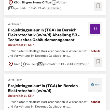
location_on
schedule
Köln, Bingen, Home Office
Vollzeit
Sarmsheim, Niederheimbach, Oberdiebach, Oberheimbach,
bookmark
payments
Trechtingshausen, Waldalgesheim und Weiler sowie der Stadt
geschätzt 53k€ - 74k€
(
E 10 TVöD
)
Bacharach ...
vor 6 Tagen
U
Projektingenieur in (TGA) im Bereich
Elektrotechnik (w/m/d) Abteilung 53 -
Technisches Gebäudemanagement
Universität zu Köln
... Wir bieten vielfältige Karrierechancen in Wissenschaft,
Technik
und Verwaltung. Im Dezernat Gebäude- und
bookmark
Liegenschaftsmanagement wird ein e Ingenieur in mit dem
location_on
schedule
payments
Köln
Vollzeit
geschätzt 52k€ - 75k€
(
E 13 TV-L
)
Schwerpunkt Elektrotechnik im Fachbereich Zentrale Dienste /
TGA, Abteilung 53 Technisches Gebäudemanagement gesucht. ...
vor 15 Tagen
Projektingenieur*in (TGA) im Bereich
Elektrotechnik (w/m/d)
Universität zu Köln
... Wir bieten vielfältige Karrierechancen in Wissenschaft,
Technik
und Verwaltung. Im Dezernat Gebäude- und