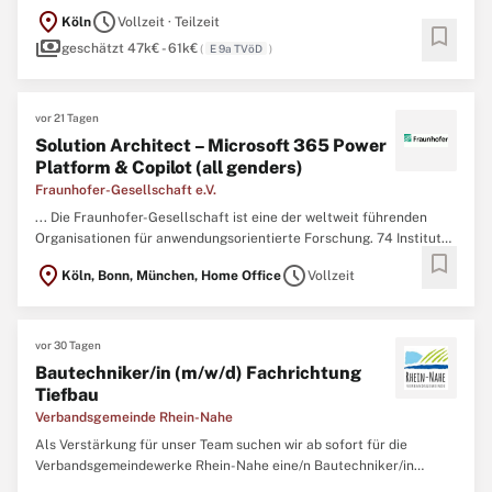
mittlerer DienstArbeitszeit Vollzeit, TeilzeitArbeitsort
location_on
schedule
Köln
Vollzeit · Teilzeit
KölnBewerbungslink zum BewerbungsportalDas Bundesamt für
bookmark
payments
Verfassungsschutz (BfV) leistet als Inlandsnachrichtendienst der
geschätzt 47k€ - 61k€
(
E 9a TVöD
)
Bundesrepublik Deutschland ...
vor 21 Tagen
Solution Architect – Microsoft 365 Power
Platform & Copilot (all genders)
Fraunhofer-Gesellschaft e.V.
... Die Fraunhofer-Gesellschaft ist eine der weltweit führenden
Organisationen für anwendungsorientierte Forschung. 74 Institute
bookmark
entwickeln wegweisende Technologien für unsere Wirtschaft und
location_on
schedule
Köln, Bonn, München, Home Office
Vollzeit
Gesellschaft – genauer: 30 000 Menschen aus
Technik
,
Wissenschaft, Verwaltung und IT. ...
vor 30 Tagen
Bautechniker/in (m/w/d) Fachrichtung
Tiefbau
Verbandsgemeinde Rhein-Nahe
Als Verstärkung für unser Team suchen wir ab sofort für die
Verbandsgemeindewerke Rhein-Nahe eine/n Bautechniker/in
(m/w/d). Mit ihren Ortsgemeinden Breitscheid, Manubach, Münster-