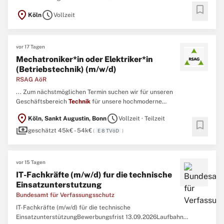
bookmark
Liegenschaftsmanagement wird ein*e Ingenieur*in mit dem
location_on
schedule
Köln
Vollzeit
Schwerpunkt Elektrotechnik im Fachbereich Zentrale Dienste /
TGA, Abteilung 53 Technisches Gebäudemanagement gesucht. ...
vor 17 Tagen
Mechatroniker*in oder Elektriker*in
(Betriebstechnik) (m/w/d)
RSAG AöR
... Zum nächstmöglichen Termin suchen wir für unseren
Geschäftsbereich
Technik
für unsere hochmoderne
Biovergärungsanlage in Sankt Augustin eine*n Mechatroniker*in
location_on
schedule
Köln, Sankt Augustin, Bonn
Vollzeit · Teilzeit
oder Elektriker*in (Betriebstechnik) (m/w/d) Aufgaben Sie
bookmark
payments
unterstützen in der Organisation des genehmigungskonformen
geschätzt 45k€ - 54k€
(
E 8 TVöD
)
Betriebes und beaufsichtigen ...
vor 15 Tagen
IT-Fachkräfte (m/w/d) fur die technische
Einsatzunterstutzung
Bundesamt für Verfassungsschutz
IT-Fachkräfte (m/w/d) für die technische
EinsatzunterstützungBewerbungsfrist 13.09.2026Laufbahn