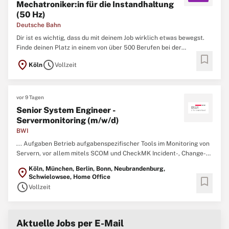
Mechatroniker:in für die Instandhaltung
(50 Hz)
Deutsche Bahn
Dir ist es wichtig, dass du mit deinem Job wirklich etwas bewegst.
Finde deinen Platz in einem von über 500 Berufen bei der
bookmark
Deutschen Bahn. Wir bieten Profis und Berufsstarter:innen sichere
location_on
schedule
Köln
Vollzeit
Jobs mit Zukunftsperspektiven. Bewirb dich jetzt für ein Team, das
sich gegenseitig unterstützt und auf die Zusammenarbeit ...
vor 9 Tagen
Senior System Engineer -
Servermonitoring (m/w/d)
BWI
... Aufgaben Betrieb aufgabenspezifischer Tools im Monitoring von
Servern, vor allem mitels SCOM und CheckMK Incident-, Change-
und Problemmanagement nach ITIL Optimierung betrieblicher
Köln, München, Berlin, Bonn, Neubrandenburg,
location_on
Abläufe, Prozesse und
Techniken
sowie Sicherstellung der
Schwielowsee, Home Office
bookmark
serviceübergreifenden innerbetrieblichen Interoperabilität
schedule
Vollzeit
Automatisierung ...
Aktuelle Jobs per E-Mail