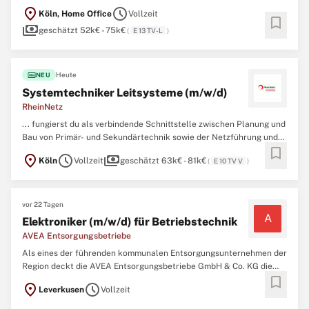
Liegenschaftsmanagement wird ein*e Ingenieur*in mit dem
location_on
schedule
Köln, Home Office
Vollzeit
Schwerpunkt Elektrotechnik im Fachbereich Zentrale Dienste /
bookmark
payments
TGA, Abteilung 53 Technisches Gebäudemanagement gesucht. ...
geschätzt 52k€ - 75k€
(
E 13 TV-L
)
fiber_new
Heute
NEU
Systemtechniker Leitsysteme (m/w/d)
RheinNetz
... fungierst du als verbindende Schnittstelle zwischen Planung und
Bau von Primär- und Sekundärtechnik sowie der Netzführung und
bookmark
trägst damit zu einer abgestimmten und qualitätsgesicherten
location_on
schedule
payments
Köln
Vollzeit
geschätzt 63k€ - 81k€
(
E 10 TV V
)
Zusammenarbeit bei Profil Du hast ein abgeschlossenes Bachelor-
Studium oder verfügst über eine Qualifikation als
Techniker
...
vor 22 Tagen
A
Elektroniker (m/w/d) für Betriebstechnik
AVEA Entsorgungsbetriebe
Als eines der führenden kommunalen Entsorgungsunternehmen der
Region deckt die AVEA Entsorgungsbetriebe GmbH & Co. KG die
bookmark
gesamte Palette moderner Entsorgungsleistungen vom Einsammeln
location_on
schedule
Leverkusen
Vollzeit
und Transport der Wertstoffe und Abfälle über die Verwertung und
Beseitigung bis zur umweltgerechten Deponierung der ...