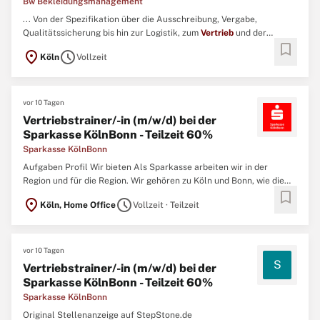
Bw Bekleidungsmanagement
... Von der Spezifikation über die Ausschreibung, Vergabe,
Qualitätssicherung bis hin zur Logistik, zum
Vertrieb
und der
bookmark
Aufbereitung verantwortet die Bw Bekleidungsmanagement GmbH
location_on
schedule
Köln
Vollzeit
(BwBM) die gesamte Wertschöpfungskette der Bundeswehr-
Bekleidung – von den Schuhen bis zum Helm. ...
vor 10 Tagen
Vertriebstrainer/-in (m/w/d) bei der
Sparkasse KölnBonn - Teilzeit 60%
Sparkasse KölnBonn
Aufgaben Profil Wir bieten Als Sparkasse arbeiten wir in der
Region und für die Region. Wir gehören zu Köln und Bonn, wie die
bookmark
Menschen, die hier leben. Und genau das macht auch unsere Kultur
location_on
schedule
Köln, Home Office
Vollzeit · Teilzeit
aus. Wir kümmern uns nicht nur um die Finanzen unserer Kundinnen
und Kunden, sondern engagieren uns auch für gemeinnützige ...
vor 10 Tagen
S
Vertriebstrainer/-in (m/w/d) bei der
Sparkasse KölnBonn - Teilzeit 60%
Sparkasse KölnBonn
Original Stellenanzeige auf StepStone.de