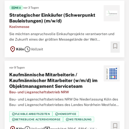
fiber_new
vor 3 Tagen
NEU
Strategischer Einkäufer (Schwerpunkt
Bauleistungen) (m/w/d)
Koelnmesse
Sie möchten anspruchsvolle Einkaufsprojekte verantworten und
die Zukunft eines der größten Messegelände der Welt
bookmark
mitgestalten? Dann sind Sie bei uns genau richtig. Als strategischer
location_on
schedule
Köln
Vollzeit
Einkäufer (m/w/d) steuern Sie eigenverantwortlich
Beschaffungsprozesse für Bau- und TGA (Technische
Gebäudeausrüstung)- ...
vor 9 Tagen
Kaufmännische Mitarbeiterin /
Kaufmännischer Mitarbeiter (w/m/d) im
Objektmanagement Serviceteam
Bau- und Liegenschaftsbetrieb NRW
Bau- und Liegenschaftsbetriebes NRW Die Niederlassung Köln des
Bau- und Liegenschaftsbetriebes des Landes Nordrhein‑Westfalen
(BLB NRW) sucht zum nächstmöglichen Zeitpunkt eine/einen
check_circle
check_circle
FLEXIBLE ARBEITSZEITEN
HOMEOFFICE
Kaufmännische Mitarbeiterin / Kaufmännischen Mitarbeiter (w/m/d)
check_circle
check_circle
BETRIEBLICHE ALTERSVORSORGE
WEITERBILDUNG
im Objektmanagement Serviceteam Der Bau- und
bookmark
Liegenschaftsbetrieb ...