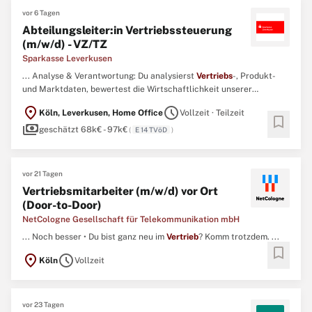
vor 6 Tagen
Abteilungsleiter:in Vertriebssteuerung
(m/w/d) - VZ/TZ
Sparkasse Leverkusen
... Analyse & Verantwortung: Du analysierst
Vertriebs
-, Produkt-
und Marktdaten, bewertest die Wirtschaftlichkeit unserer
Angebote und leitest daraus konkrete Maßnahmen zur
location_on
schedule
Köln, Leverkusen, Home Office
Vollzeit · Teilzeit
Weiterentwicklung des
Vertriebs
und der Produktstrategie ab. ...
bookmark
payments
geschätzt 68k€ - 97k€
(
E 14 TVöD
)
vor 21 Tagen
Vertriebsmitarbeiter (m/w/d) vor Ort
(Door-to-Door)
NetCologne Gesellschaft für Telekommunikation mbH
... Noch besser • Du bist ganz neu im
Vertrieb
? Komm trotzdem. ...
bookmark
location_on
schedule
Köln
Vollzeit
vor 23 Tagen