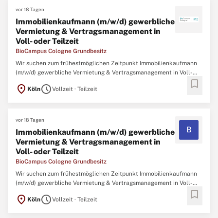
vor 18 Tagen
Immobilienkaufmann (m/w/d) gewerbliche
Vermietung & Vertragsmanagement in
Voll- oder Teilzeit
BioCampus Cologne Grundbesitz
Wir suchen zum frühestmöglichen Zeitpunkt Immobilienkaufmann
(m/w/d) gewerbliche Vermietung & Vertragsmanagement in Voll-
bookmark
oder Teilzeit Mit dem BioCampus Cologne (BCC) und dem RTZ Köln
location_on
schedule
Köln
Vollzeit · Teilzeit
bieten Tochterunternehmen der Stadt Köln ein ideales Umfeld für
innovative Technologie-Unternehmen. Eine Gesamtfläche ...
vor 18 Tagen
B
Immobilienkaufmann (m/w/d) gewerbliche
Vermietung & Vertragsmanagement in
Voll- oder Teilzeit
BioCampus Cologne Grundbesitz
Wir suchen zum frühestmöglichen Zeitpunkt Immobilienkaufmann
(m/w/d) gewerbliche Vermietung & Vertragsmanagement in Voll-
bookmark
oder TeilzeitMit dem BioCampus Cologne (BCC) und dem RTZ Köln
location_on
schedule
Köln
Vollzeit · Teilzeit
bieten Tochterunternehmen der Stadt Köln ein ideales Umfeld für
innovative Technologie-Unternehmen. Eine Gesamtfläche ...