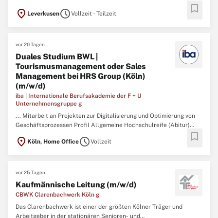
bookmark
Ziel ist die Integration von Arbeit suchenden Menschen in die
location_on
schedule
Leverkusen
Vollzeit · Teilzeit
Gesellschaft sowie den Ausbildungs- und Arbeitsmarkt. Durch
kompetente Beratung, praxisorientierte Beschäftigung und
zielgerichtete ...
vor 20 Tagen
Duales Studium BWL |
Tourismusmanagement oder Sales
Management bei HRS Group (Köln)
(m/w/d)
iba | Internationale Berufsakademie der F + U
Unternehmensgruppe g
... Mitarbeit an Projekten zur Digitalisierung und Optimierung von
Geschäftsprozessen Profil Allgemeine Hochschulreife (Abitur)
bookmark
oder Fachhochschulreife Gute Englischkenntnisse Interesse an
location_on
schedule
Köln, Home Office
Vollzeit
digitalen Plattformen und modernen Technologien Freude am
Umgang mit Kunden und Geschäftspartnern Affinität zu
Vertrieb
...
vor 25 Tagen
Kaufmännische Leitung (m/w/d)
CBWK Clarenbachwerk Köln g
Das Clarenbachwerk ist einer der größten Kölner Träger und
Arbeitgeber in der stationären Senioren- und