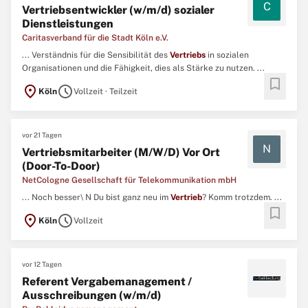
C
Vertriebsentwickler (w/m/d) sozialer
Dienstleistungen
Caritasverband für die Stadt Köln e.V.
... Verständnis für die Sensibilität des
Vertriebs
in sozialen
Organisationen und die Fähigkeit, dies als Stärke zu nutzen. ...
bookmark
location_on
schedule
Köln
Vollzeit · Teilzeit
vor 21 Tagen
N
Vertriebsmitarbeiter (M/W/D) Vor Ort
(Door-To-Door)
NetCologne Gesellschaft für Telekommunikation mbH
... Noch besser\ N Du bist ganz neu im
Vertrieb
? Komm trotzdem. ...
bookmark
location_on
schedule
Köln
Vollzeit
vor 12 Tagen
Referent Vergabemanagement /
Ausschreibungen (w/m/d)