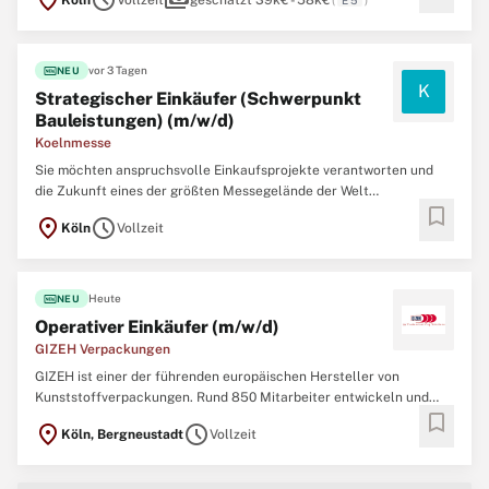
location_on
schedule
payments
Köln
Vollzeit
geschätzt 39k€ - 58k€
(
E 5
)
fiber_new
vor 3 Tagen
NEU
K
Strategischer Einkäufer (Schwerpunkt
Bauleistungen) (m/w/d)
Koelnmesse
Sie möchten anspruchsvolle Einkaufsprojekte verantworten und
die Zukunft eines der größten Messegelände der Welt
bookmark
mitgestalten? Dann sind Sie bei uns genau richtig. Als strategischer
location_on
schedule
Köln
Vollzeit
Einkäufer (m/w/d) steuern Sie eigenverantwortlich
Beschaffungsprozesse für Bau- und TGA (Technische
Gebäudeausrüstung)- ...
fiber_new
Heute
NEU
Operativer Einkäufer (m/w/d)
GIZEH Verpackungen
GIZEH ist einer der führenden europäischen Hersteller von
Kunststoffverpackungen. Rund 850 Mitarbeiter entwickeln und
bookmark
produzieren Verpackungsbehältnisse für die Top-Adressen der
location_on
schedule
Köln, Bergneustadt
Vollzeit
Lebensmittelindustrie. Die GIZEH Unternehmensgruppe ist
inhabergeführt, agiert international, hat große technische
Expertise ...