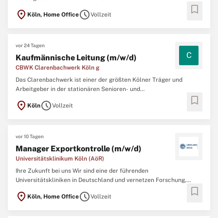
bookmark
Behindertenbetreuung. Mit rund 600 Beschäftigten pflegen und
location_on
schedule
Köln, Home Office
Vollzeit
betreuen wir ca. 600 Bewohnerinnen und Bewohner an insgesamt
drei Standorten im Kölner Westen. Wir suchen für unser
Unternehmen ab sofort ...
vor 24 Tagen
C
Kaufmännische Leitung (m/w/d)
CBWK Clarenbachwerk Köln g
Das Clarenbachwerk ist einer der größten Kölner Träger und
Arbeitgeber in der stationären Senioren- und
bookmark
Behindertenbetreuung. Mit rund 600 Beschäftigten pflegen und
location_on
schedule
Köln
Vollzeit
betreuen wir ca. 600 Bewohnerinnen und Bewohner an insgesamt
drei Standorten im Kölner Westen. Wir suchen für unser
Unternehmen ab sofort ...
vor 10 Tagen
Manager Exportkontrolle (m/w/d)
Universitätsklinikum Köln (AöR)
Ihre Zukunft bei uns Wir sind eine der führenden
Universitätskliniken in Deutschland und vernetzen Forschung,
bookmark
Lehre und Krankenversorgung auf Spitzenniveau. Darum ist auch
location_on
schedule
Köln, Home Office
Vollzeit
vieles bei uns eine Nummer größer: das Spektrum an spannenden
Entwicklungsmöglichkeiten. Die grenzenlose Offenheit, mit der hier
...