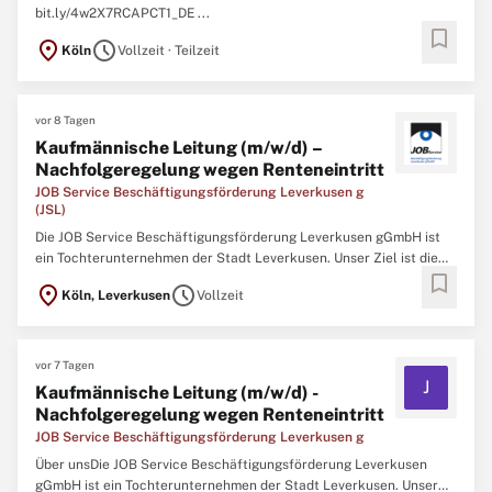
bit.ly/4w2X7RCAPCT1_DE ...
bookmark
location_on
schedule
Köln
Vollzeit · Teilzeit
vor 8 Tagen
Kaufmännische Leitung (m/w/d) –
Nachfolgeregelung wegen Renteneintritt
JOB Service Beschäftigungsförderung Leverkusen g
(JSL)
Die JOB Service Beschäftigungsförderung Leverkusen gGmbH ist
ein Tochterunternehmen der Stadt Leverkusen. Unser Ziel ist die
bookmark
Integration von Arbeit suchenden Menschen in die Gesellschaft
location_on
schedule
Köln, Leverkusen
Vollzeit
sowie den Ausbildungs- und Arbeitsmarkt. Durch kompetente
Beratung, praxisorientierte Beschäftigung und zielgerichtete ...
vor 7 Tagen
J
Kaufmännische Leitung (m/w/d) -
Nachfolgeregelung wegen Renteneintritt
JOB Service Beschäftigungsförderung Leverkusen g
Über unsDie JOB Service Beschäftigungsförderung Leverkusen
gGmbH ist ein Tochterunternehmen der Stadt Leverkusen. Unser