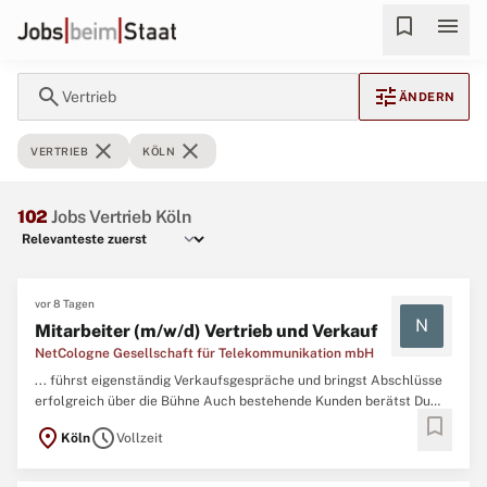
bookmark
menu
search
tune
Vertrieb
ÄNDERN
close
close
VERTRIEB
KÖLN
102
Jobs Vertrieb Köln
vor 8 Tagen
N
Mitarbeiter (m/w/d) Vertrieb und Verkauf
NetCologne Gesellschaft für Telekommunikation mbH
... führst eigenständig Verkaufsgespräche und bringst Abschlüsse
erfolgreich über die Bühne Auch bestehende Kunden berätst Du
bookmark
kompetent und findest passende Zusatzlösungen
location_on
schedule
Köln
Vollzeit
(Cross-/Upselling) Als Markenbotschafter (m/w/d) repräsentierst
Du NetCologne mit Herz und Persönlichkeit Du hältst fest, was Du
im
Vertrieb
...