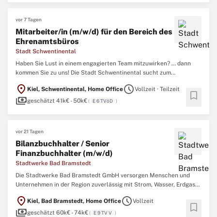
vor 7 Tagen
Mitarbeiter/in (m/w/d) für den Bereich des
Ehrenamtsbüros
Stadt Schwentinental
Haben Sie Lust in einem engagierten Team mitzuwirken? … dann
kommen Sie zu uns! Die Stadt Schwentinental sucht zum
nächstmöglichen Zeitpunkt für den Bereich des Ehrenamtsbüros
location_on
schedule
Kiel, Schwentinental, Home Office
Vollzeit · Teilzeit
zeitlich befristet eine*n Mitarbeiter/in (m/w/d). Die Stadt
bookmark
payments
Schwentinental mit ihren rund 14.000 Einwohner*innen ist eine
geschätzt 41k€ - 50k€
(
E 6 TVöD
)
dynamische ...
vor 21 Tagen
Bilanzbuchhalter / Senior
Finanzbuchhalter (m/w/d)
Stadtwerke Bad Bramstedt
Die Stadtwerke Bad Bramstedt GmbH versorgen Menschen und
Unternehmen in der Region zuverlässig mit Strom, Wasser, Erdgas
und Fernwärme. Als modernes kommunales Unternehmen treiben
location_on
schedule
Kiel, Bad Bramstedt, Home Office
Vollzeit
wir die Energiewende vor Ort aktiv voran und investieren in eine
bookmark
payments
nachhaltige Zukunft. Für unser Finanz- und Rechnungswesen ...
geschätzt 60k€ - 74k€
(
E 9 TV V
)