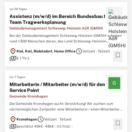
vor 20 Tagen
Assistenz (m/w/d) im Bereich Bundesbau I
Team Tragwerksplanung
Gebäudemanagement Schleswig-Holstein AöR (GMSH)
Bei der Gebäudemanagement Schleswig-Holstein (GMSH) arbeiten
rund 1.800 Menschen daran, das Land Schleswig-Holstein
voranzubringen – durch nachhaltiges Bauen, intelligentes
location_on
schedule
Kiel, Kiel, Büdelsdorf, Home Office
Vollzeit · Teilzeit
Beschaffen und zukunftsfähiges Bewirtschaften öffentlicher
bookmark
payments
Gebäude. Unser Anspruch: Prozesse und Lösungen kontinuierlich
E 1 TV-L
zu verbessern ...
vor 7 Tagen
G
Mitarbeiterin / Mitarbeiter (m/w/d) für den
Service Point
Gemeinde Kronshagen
Die Gemeinde Kronshagen sucht Verstärkung! Wir suchen zum
nächstmöglichen Zeitpunkt: eine Mitarbeiterin / einen Mitarbeiter
(m/w/d)für den Service Point (befristet, Teilzeit, Vergütung bis EG 5
location_on
schedule
Kronshagen
Vollzeit · Teilzeit
TVöD) Es handelt sich um eine zunächst bis zum 31.01.2027
bookmark
payments
befristete Stelle. Im Sachgebiet Bürgerservice und ...
geschätzt 40k€ - 48k€
(
E 5 TVöD
)