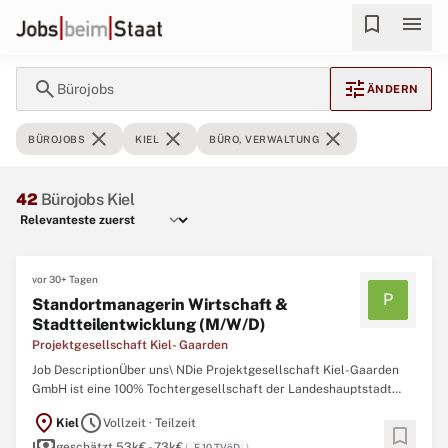
bookmark
menu
search
tune
Bürojobs
ÄNDERN
close
close
close
BÜROJOBS
KIEL
BÜRO, VERWALTUNG
42
Bürojobs Kiel
vor 30+ Tagen
P
Standortmanagerin Wirtschaft &
Stadtteilentwicklung (M/W/D)
Projektgesellschaft Kiel- Gaarden
Job DescriptionÜber uns\ NDie Projektgesellschaft Kiel-Gaarden
GmbH ist eine 100% Tochtergesellschaft der Landeshauptstadt
Kiel. Unter dem Dach der "Büros für Stadtteilentwicklung" betreibt
location_on
schedule
Kiel
Vollzeit · Teilzeit
sie auf dem Kieler Ostufer drei Stadtteilbüros und das
bookmark
payments
Wirtschaftsbüro Gaarden. Ziel des Wirtschaftsbüros ist die ...
geschätzt 53k€ - 73k€
(
E 10 TVöD
)