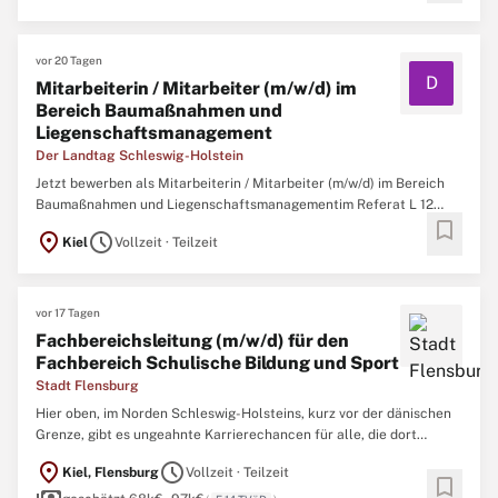
vor 20 Tagen
D
Mitarbeiterin / Mitarbeiter (m/w/d) im
Bereich Baumaßnahmen und
Liegenschaftsmanagement
Der Landtag Schleswig-Holstein
Jetzt bewerben als Mitarbeiterin / Mitarbeiter (m/w/d) im Bereich
Baumaßnahmen und Liegenschaftsmanagementim Referat L 12
bookmark
„Sicherheit, Haushalt, Liegenschaften, Innerer Dienst“ zum
location_on
schedule
Kiel
Vollzeit · Teilzeit
nächstmöglichen Zeitpunkt, befristet bis zum 31.07.2029 in Teilzeit
(18,7 Std./Woche).Das Referat L 12 ist für die Bereiche ...
vor 17 Tagen
Fachbereichsleitung (m/w/d) für den
Fachbereich Schulische Bildung und Sport
Stadt Flensburg
Hier oben, im Norden Schleswig-Holsteins, kurz vor der dänischen
Grenze, gibt es ungeahnte Karrierechancen für alle, die dort
arbeiten möchten, wo andere Urlaub machen. Wollen Sie
location_on
schedule
Kiel, Flensburg
Vollzeit · Teilzeit
gemeinsam mit uns die Stadt Flensburg innovativ gestalten? Dann
bookmark