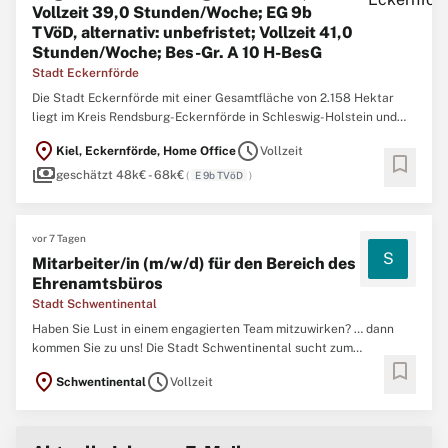
Vollzeit 39,0 Stunden/Woche; EG 9b
TVöD, alternativ: unbefristet; Vollzeit 41,0
Stunden/Woche; Bes-Gr. A 10 H-BesG
Stadt Eckernförde
Die Stadt Eckernförde mit einer Gesamtfläche von 2.158 Hektar
liegt im Kreis Rendsburg-Eckernförde in Schleswig-Holstein und
hat als Mittelstadt etwa 21.500 Einwohner/innen. Sie wurde
location_on
schedule
Kiel, Eckernförde, Home Office
Vollzeit
mehrfach als umweltfreundliche Gemeinde sowie Fairtrade-Stadt
bookmark
payments
ausgezeichnet, ist anerkanntes Ostseebad seit 1831 und ...
geschätzt 48k€ - 68k€
(
E 9b TVöD
)
vor 7 Tagen
S
Mitarbeiter/in (m/w/d) für den Bereich des
Ehrenamtsbüros
Stadt Schwentinental
Haben Sie Lust in einem engagierten Team mitzuwirken? … dann
kommen Sie zu uns! Die Stadt Schwentinental sucht zum
bookmark
nächstmöglichen Zeitpunkt für den Bereich des Ehrenamtsbüros
location_on
schedule
Schwentinental
Vollzeit
zeitlich befristet eine*n Mitarbeiter/in (m/w/d). Die Stadt
Schwentinental mit ihren rund 14.000 Einwohner*innen ist eine
dynamische ...