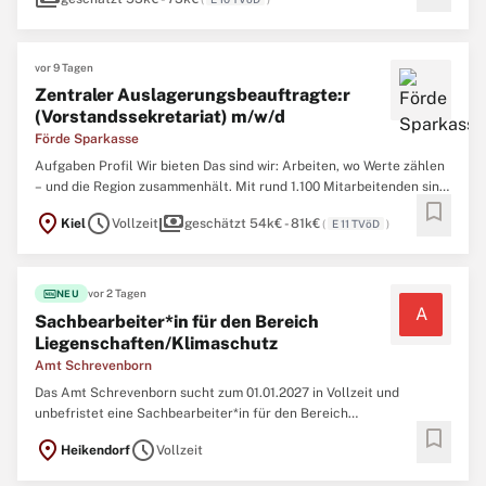
vor 9 Tagen
Zentraler Auslagerungsbeauftragte:r
(Vorstandssekretariat) m/w/d
Förde Sparkasse
Aufgaben Profil Wir bieten Das sind wir: Arbeiten, wo Werte zählen
– und die Region zusammenhält. Mit rund 1.100 Mitarbeitenden sind
bookmark
wir einer der größten Arbeitgeber in Kiel, dem Kreis Rendsburg-
location_on
schedule
payments
Kiel
Vollzeit
geschätzt 54k€ - 81k€
(
E 11 TVöD
)
Eckernförde und dem Kreis Plön. Was uns verbindet? Nicht nur
gemeinsame Ziele, sondern auch echte Werte wie ...
fiber_new
vor 2 Tagen
NEU
A
Sachbearbeiter*in für den Bereich
Liegenschaften/Klimaschutz
Amt Schrevenborn
Das Amt Schrevenborn sucht zum 01.01.2027 in Vollzeit und
unbefristet eine Sachbearbeiter*in für den Bereich
bookmark
Liegenschaften/Klimaschutz. Online-Bewerbung und Infos über QR-
location_on
schedule
Heikendorf
Vollzeit
Code oder auf www.amt-schrevenborn.de/Stellenangebote Original
Anzeige ...