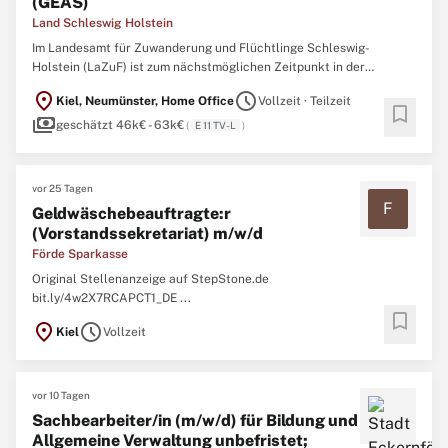
(GEAS)
Land Schleswig Holstein
Im Landesamt für Zuwanderung und Flüchtlinge Schleswig-
Holstein (LaZuF) ist zum nächstmöglichen Zeitpunkt in der
Abteilung 1 „Zentrale Dienste“ am Standort Neumünster eine
location_on
schedule
Kiel, Neumünster, Home Office
Vollzeit · Teilzeit
Stelle für das Dezernat 14 „Organisations-, Daten- und
bookmark
payments
Qualitätsmanagement“ als Organisationssachbearbeitung (m⁠/⁠w⁠/⁠d)
geschätzt 46k€ - 63k€
(
E 11 TV-L
)
im Rahmen ...
vor 25 Tagen
F
Geldwäschebeauftragte:r
(Vorstandssekretariat) m/w/d
Förde Sparkasse
Original Stellenanzeige auf StepStone.de
bit.ly/4w2X7RCAPCT1_DE ...
bookmark
location_on
schedule
Kiel
Vollzeit
vor 10 Tagen
Sachbearbeiter/in (m/w/d) für Bildung und
Allgemeine Verwaltung unbefristet;