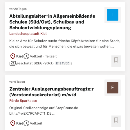
vor 20 Tagen
L
Abteilungsleiter*in Allgemeinbildende
Schulen (Süd/Ost), Schulbau und
Schulentwicklungsplanung
Landeshauptstadt Kiel
Kieler Amt für Schulen sucht frische KöpfeArbeiten für eine Stadt,
die sich bewegt und für Menschen, die etwas bewegen wollen.
Nachfolgend finden Sie alles, was Sie über diese Stelle wissen
location_on
schedule
Kiel
Vollzeit · Teilzeit
müssen und was von den Bewerbern erwartet wird. Die
bookmark
payments
Landeshauptstadt Kiel ist Arbeitgeberin für alle, die nicht ...
geschätzt 62k€ - 90k€
(
E 13 TVöD
)
vor 9 Tagen
F
Zentraler Auslagerungsbeauftragte:r
(Vorstandssekretariat) m/w/d
Förde Sparkasse
Original Stellenanzeige auf StepStone.de
bit.ly/4w2X7RCAPCT1_DE ...
bookmark
location_on
schedule
Kiel
Vollzeit