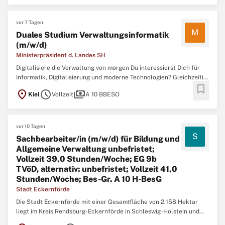
vor 7 Tagen
M
Duales Studium Verwaltungsinformatik
(m/w/d)
Ministerpräsident d. Landes SH
Digitalisiere die Verwaltung von morgen Du interessierst Dich für
Informatik, Digitalisierung und moderne Technologien? Gleichzeitig
bookmark
möchtest Du mit Deiner Arbeit einen echten Beitrag für die
location_on
schedule
payments
Kiel
Vollzeit
A 10 BBESO
Gesellschaft leisten? Dann ist das duale Studium
Verwaltungsinformatik beim Land Schleswig-Holstein genau das ...
vor 10 Tagen
S
Sachbearbeiter/in (m/w/d) für Bildung und
Allgemeine Verwaltung unbefristet;
Vollzeit 39,0 Stunden/Woche; EG 9b
TVöD, alternativ: unbefristet; Vollzeit 41,0
Stunden/Woche; Bes-Gr. A 10 H-BesG
Stadt Eckernförde
Die Stadt Eckernförde mit einer Gesamtfläche von 2.158 Hektar
liegt im Kreis Rendsburg-Eckernförde in Schleswig-Holstein und
hat als Mittelstadt etwa 21.500 Einwohner/innen. Sie wurde