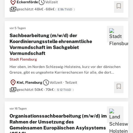
location_on
schedule
Eckernförde
Vollzeit
mehrfach als umweltfreundliche Gemeinde sowie Fairtrade-Stadt
bookmark
payments
ausgezeichnet, ist anerkanntes Ostseebad seit 1831 und ...
geschätzt 48k€ - 68k€
(
E 9b TVöD
)
vor 5 Tagen
Sachbearbeitung (m/w/d) der
Koordinierungsstelle ehrenamtliche
Vormundschaft im Sachgebiet
Vormundschaft
Stadt Flensburg
Hier oben, im Norden Schleswig-Holsteins, kurz vor der dänischen
Grenze, gibt es ungeahnte Karrierechancen für alle, die dort
arbeiten möchten, wo andere Urlaub machen. Wollen Sie
location_on
schedule
Kiel, Flensburg
Vollzeit · Teilzeit
gemeinsam mit uns die Stadt Flensburg innovativ gestalten? Dann
bookmark
payments
können Sie sich auf die Ostsee, unseren idyllischen Hafen ...
geschätzt 50k€ - 70k€
(
S 12 TVöD
)
vor 16 Tagen
Organisationssachbearbeitung (m/w/d) im
Rahmen der Umsetzung des
Gemeinsamen Europäischen Asylsystems