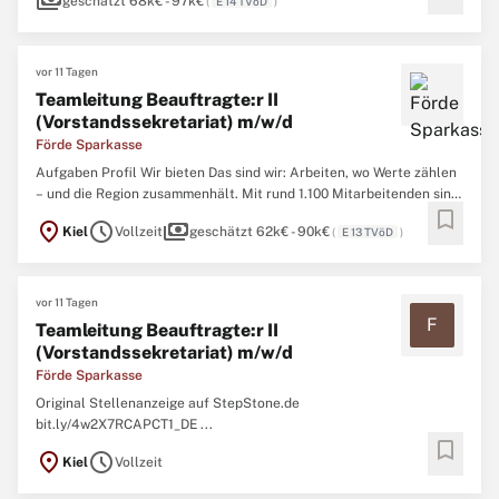
payments
können Sie sich auf die Ostsee, unseren idyllischen Hafen ...
geschätzt 68k€ - 97k€
(
E 14 TVöD
)
vor 11 Tagen
Teamleitung Beauftragte:r II
(Vorstandssekretariat) m/w/d
Förde Sparkasse
Aufgaben Profil Wir bieten Das sind wir: Arbeiten, wo Werte zählen
– und die Region zusammenhält. Mit rund 1.100 Mitarbeitenden sind
bookmark
wir einer der größten Arbeitgeber in Kiel, dem Kreis Rendsburg-
location_on
schedule
payments
Kiel
Vollzeit
geschätzt 62k€ - 90k€
(
E 13 TVöD
)
Eckernförde und dem Kreis Plön. Was uns verbindet? Nicht nur
gemeinsame Ziele, sondern auch echte Werte wie ...
vor 11 Tagen
F
Teamleitung Beauftragte:r II
(Vorstandssekretariat) m/w/d
Förde Sparkasse
Original Stellenanzeige auf StepStone.de
bit.ly/4w2X7RCAPCT1_DE ...
bookmark
location_on
schedule
Kiel
Vollzeit