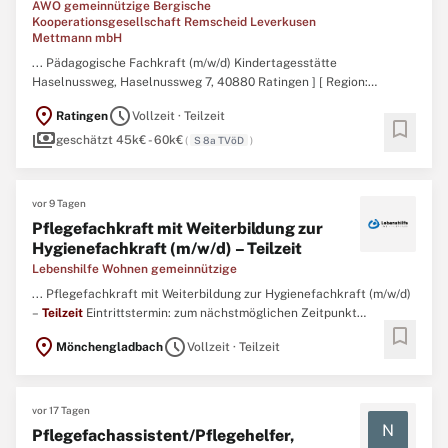
AWO gemeinnützige Bergische
Kooperationsgesellschaft Remscheid Leverkusen
Mettmann mbH
... Pädagogische Fachkraft (m/w/d) Kindertagesstätte
Haselnussweg, Haselnussweg 7, 40880 Ratingen ] [ Region:
Nordrhein-Westfalen / Kreis Mettmann ] [ Zum / ab: 01.08.2026 ] [
location_on
schedule
Ratingen
Vollzeit · Teilzeit
Festanstellung ] [
Teilzeit
- flexibel Vollzeit ] Unterstütze unser
bookmark
payments
Team als pädagogische Fachkraft (m/w/d) mit 19,5 bis 39
geschätzt 45k€ - 60k€
(
S 8a TVöD
)
Wochenstunden ...
vor 9 Tagen
Pflegefachkraft mit Weiterbildung zur
Hygienefachkraft (m/w/d) – Teilzeit
Lebenshilfe Wohnen gemeinnützige
... Pflegefachkraft mit Weiterbildung zur Hygienefachkraft (m/w/d)
–
Teilzeit
Eintrittstermin: zum nächstmöglichen Zeitpunkt
bookmark
Arbeitszeit:
Teilzeit
(15h) oder geringfügige Basis Die Lebenshilfe
location_on
schedule
Mönchengladbach
Vollzeit · Teilzeit
Wohnen gemeinnützige GmbH Mönchengladbach ist ein
konfessionsloser und unabhängiger Betreiber von stationären und
...
vor 17 Tagen
N
Pflegefachassistent/Pflegehelfer,