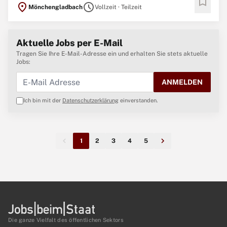
bookmark
location_on
schedule
Mönchengladbach
Vollzeit · Teilzeit
Informationen über die Anforderungen der Stelle, die erwartete
Erfahrung des Bewerbers und die dazugehörigen Qualifikationen ...
Aktuelle Jobs per E-Mail
Tragen Sie Ihre E-Mail-Adresse ein und erhalten Sie stets aktuelle
Jobs:
ANMELDEN
Ich bin mit der
Datenschutzerklärung
einverstanden.
1
2
3
4
5
Die ganze Vielfalt des öffentlichen Sektors