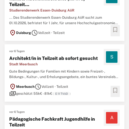
Teilzeit...
Studierendenwerk Essen-Duisburg AöR
... Das Studierendenwerk Essen-Duisburg AöR sucht zum
01.10.2026, befristet für 1 Jahr, für unsere Hochschulgastronomie
bookmark
am Standort Essen freundliche, zuverlässige und flexible
location_on
schedule
Duisburg
Vollzeit · Teilzeit
Küchenhilfskräfte (m/w/d)
Teilzeit
ca. 5 Std. ...
vor 6 Tagen
S
Architekt/in in Teilzeit ab sofort gesucht
Stadt Meerbusch
Gute Bedingungen für Familien mit Kindern sowie Freizeit-,
Bildungs-, Kultur-, und Erholungsangebote, ein buntes Vereinsleben
und rheinisches Brauchtum, städtisches Flair und ländliches Grün
location_on
schedule
Meerbusch
Vollzeit · Teilzeit
sorgen für den richtigen Mix und machen Meerbusch zu einer
bookmark
payments
attraktiven Stadt mit hoher Lebensqualität. Zum nächstmöglichen
geschätzt 55k€ - 81k€
(
E 11 TVöD
)
...
vor 6 Tagen
A
Pädagogische Fachkraft Jugendhilfe in
Teilzeit