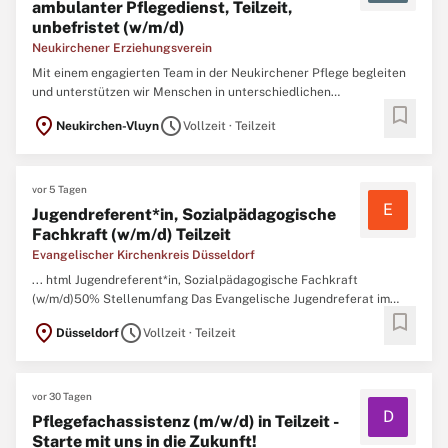
ambulanter Pflegedienst, Teilzeit,
unbefristet (w/m/d)
Neukirchener Erziehungsverein
Mit einem engagierten Team in der Neukirchener Pflege begleiten
und unterstützen wir Menschen in unterschiedlichen
bookmark
Lebenssituationen, damit sie möglichst in ihrer vertrauten
location_on
schedule
Neukirchen-Vluyn
Vollzeit · Teilzeit
Wohnumgebung verbleiben können. Uns ist die persönliche
Beziehung zu unseren Betreuten sehr wichtig, weshalb diese
weitestmöglich ...
vor 5 Tagen
E
Jugendreferent*in, Sozialpädagogische
Fachkraft (w/m/d) Teilzeit
Evangelischer Kirchenkreis Düsseldorf
... html Jugendreferent*in, Sozialpädagogische Fachkraft
(w/m/d)50% Stellenumfang Das Evangelische Jugendreferat im
bookmark
Kirchenkreis Düsseldorf sucht zum 01.10.2026 einen
location_on
schedule
Düsseldorf
Vollzeit · Teilzeit
Jugendreferentin für den Bereich Koordination offener Kinder- und
Jugendarbeit in
Teilzeit
(19,5 Stunden/Woche). ...
vor 30 Tagen
D
Pflegefachassistenz (m/w/d) in Teilzeit -
Starte mit uns in die Zukunft!