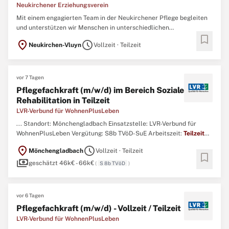
Neukirchener Erziehungsverein
Mit einem engagierten Team in der Neukirchener Pflege begleiten
und unterstützen wir Menschen in unterschiedlichen
bookmark
Lebenssituationen, damit sie möglichst in ihrer vertrauten
location_on
schedule
Neukirchen-Vluyn
Vollzeit · Teilzeit
Wohnumgebung verbleiben können. Uns ist die persönliche
Beziehung zu unseren Betreuten sehr wichtig, weshalb diese
weitestmöglich ...
vor 7 Tagen
Pflegefachkraft (m/w/d) im Bereich Soziale
Rehabilitation in Teilzeit
LVR-Verbund für WohnenPlusLeben
... Standort: Mönchengladbach Einsatzstelle: LVR-Verbund für
WohnenPlusLeben Vergütung: S8b TVöD-SuE Arbeitszeit:
Teilzeit
bis 30 Std. ...
location_on
schedule
Mönchengladbach
Vollzeit · Teilzeit
bookmark
payments
geschätzt 46k€ - 66k€
(
S 8b TVöD
)
vor 6 Tagen
Pflegefachkraft (m/w/d) - Vollzeit / Teilzeit
LVR-Verbund für WohnenPlusLeben