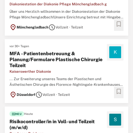
Diakoniestation der Diakonie Pflege Mönchengladbach g
Über uns Herzlich willkommen in der Diakoniestation der Diakonie
Pflege Mönchengladbach!Unsere Einrichtung betreut mit Hingabe
bookmark
und Professionalität 130 Kund:innen. Klicken Sie unten auf
location_on
schedule
Mönchengladbach
Vollzeit · Teilzeit
"Bewerben", um Ihre Bewerbung abzuschicken. Vergewissern Sie
sich, dass Ihr Lebenslauf auf dem neuesten Stand ist ...
vor 30+ Tagen
K
MFA - Patientenbetreuung &
Planung/Formulare Plastische Chirurgie
Teilzeit
Kaiserswerther Diakonie
... Zur Erweiterung unseres Teams der Plastischen und
Ästhetischen Chirurgie des Florence-Nightingale-Krankenhauses
bookmark
suchen wir zum nächstmöglichen Zeitpunkt eine Medizinische
location_on
schedule
Düsseldorf
Vollzeit · Teilzeit
Fachangestellte in
Teilzeit
(70%) (m/w/d) (zunächst befristet als
Krankheitsvertretung)Das erwartet Sie • Organisation, Planung ...
fiber_new
Heute
NEU
S
Risikocontroller/in in Voll- und Teilzeit
(m/w/d)