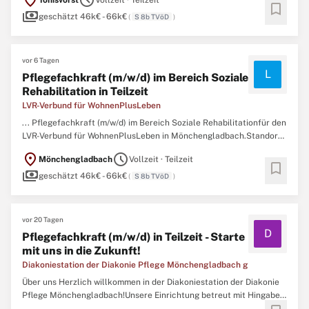
location_on
schedule
Tönisvorst
Vollzeit · Teilzeit
SuEArbeitszeit: Voll- oder TeilzeitunbefristetBesetzungsstart:
bookmark
payments
nächstmöglichDas sind Ihre AufgabenAls Pflegefachkraft ...
geschätzt 46k€ - 66k€
(
S 8b TVöD
)
vor 6 Tagen
L
Pflegefachkraft (m/w/d) im Bereich Soziale
Rehabilitation in Teilzeit
LVR-Verbund für WohnenPlusLeben
... Pflegefachkraft (m/w/d) im Bereich Soziale Rehabilitationfür den
LVR-Verbund für WohnenPlusLeben in Mönchengladbach.Standort:
MönchengladbachEinsatzstelle: LVR-Verbund für
location_on
schedule
Mönchengladbach
Vollzeit · Teilzeit
WohnenPlusLebenVergütung: S8b TVöD-SuEArbeitszeit:
Teilzeit
bis
bookmark
payments
30 Std. ...
geschätzt 46k€ - 66k€
(
S 8b TVöD
)
vor 20 Tagen
D
Pflegefachkraft (m/w/d) in Teilzeit - Starte
mit uns in die Zukunft!
Diakoniestation der Diakonie Pflege Mönchengladbach g
Über uns Herzlich willkommen in der Diakoniestation der Diakonie
Pflege Mönchengladbach!Unsere Einrichtung betreut mit Hingabe
und Professionalität 130 Kund:innen. Im Folgenden finden Sie