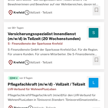
Bewohnerinnen und Bewohner auf vier Wohnbereichen, davon ist
bookmark
ein Wohnbereich gerontopsychiatrisch ausgerichtet. Wir versorgen
location_on
schedule
Krefeld
Vollzeit · Teilzeit
Menschen mit pflegerischen Hilfebedarf ab 18 Jahren und bieten
eingestreut Kurzzeitpflege an im Gerhard Tersteegen Haus ...
vor 30+ Tagen
S
Versicherungsspezialist Innendienst
(m/w/d) in Teilzeit (20 Wochenstunden)
S - Finanzdienste der Sparkasse Krefeld
S-Finanzdienste GmbH der Sparkasse Krefeld Gut. Für die Region.
Für unsere Kunden. Für unsere Mitarbeiter. Die S-Finanzdienste
bookmark
GmbH ist eine 100 %-ige Tochter der Sparkasse Krefeld. Zu
location_on
schedule
Krefeld
Vollzeit · Teilzeit
unseren Aufgaben gehört es, die Mitarbeiter der Sparkasse Krefeld
bei allen Versicherungsthemen und bei der Immobilienvermittlung
...
fiber_new
vor 3 Tagen
NEU
L
Pflegefachkraft (m/w/d) - Vollzeit / Teilzeit
LVR-Verbund für WohnenPlusLeben
PflegefachkraftPflegefachkraft (m/w/d)für den LVR-Verbund für
WohnenPlusLeben in Tönisvorst.Standort: TönisvorstEinsatzstelle:
LVR-Verbund für WohnenPlusLebenVergütung: S8b TVöD-