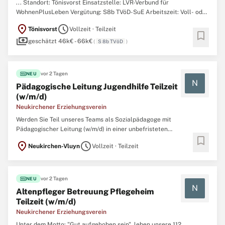
... Standort: Tönisvorst Einsatzstelle: LVR-Verbund für
WohnenPlusLeben Vergütung: S8b TVöD-SuE Arbeitszeit: Voll- oder
Teilzeit
unbefristet Besetzungsstart: nächstmöglich Das sind Ihre
location_on
schedule
Tönisvorst
Vollzeit · Teilzeit
Aufgaben Als Pflegefachkraft (m/w/d) beim LVR-Verbund für
bookmark
payments
WohnenPlusLeben übernehmen Sie eine zentrale ...
geschätzt 46k€ - 66k€
(
S 8b TVöD
)
fiber_new
vor 2 Tagen
NEU
N
Pädagogische Leitung Jugendhilfe Teilzeit
(w/m/d)
Neukirchener Erziehungsverein
Werden Sie Teil unseres Teams als Sozialpädagoge mit
Pädagogischer Leitung (w/m/d) in einer unbefristeten
bookmark
Beschäftigung mit 30 Stunden/Woche in unserer stationären
location_on
schedule
Neukirchen-Vluyn
Vollzeit · Teilzeit
Kinder- und Jugendhilfeeinrichtung Haus Elim und unserem Mutter-
Vater-Kind-Haus in Neukirchen-Vluyn. Haus Elim ist eine
heilpädagogisch-therapeutische ...
fiber_new
vor 2 Tagen
NEU
N
Altenpfleger Betreuung Pflegeheim
Teilzeit (w/m/d)
Neukirchener Erziehungsverein
Unter dem Motto: "Gut aufgehoben sein", leben unsere 112