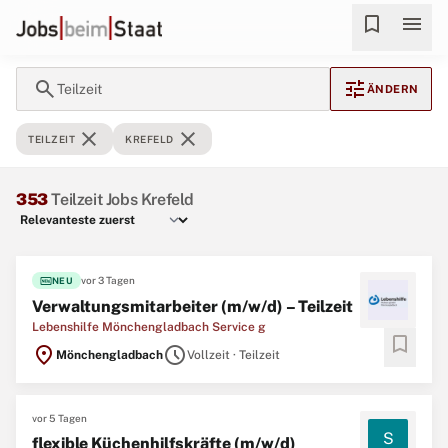
bookmark
menu
search
tune
Teilzeit
ÄNDERN
close
close
TEILZEIT
KREFELD
353
Teilzeit Jobs Krefeld
fiber_new
vor 3 Tagen
NEU
Verwaltungsmitarbeiter (m/w/d) – Teilzeit
Lebenshilfe Mönchengladbach Service g
bookmark
location_on
schedule
Mönchengladbach
Vollzeit · Teilzeit
vor 5 Tagen
S
flexible Küchenhilfskräfte (m/w/d)