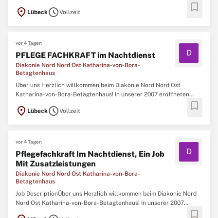
bookmark
Wohnbereichen entsteht eine verlässliche Zusammenarbeit und ein
location_on
schedule
Lübeck
Vollzeit
strukturiertes Arbeitsumfeld.Eine abgeschlossene Ausbildung als
Pflegefachkraft (z. B. Altenpflege,
vor 4 Tagen
D
PFLEGE FACHKRAFT im Nachtdienst
Diakonie Nord Nord Ost Katharina-von-Bora-
Betagtenhaus
Über uns Herzlich willkommen beim Diakonie Nord Nord Ost
Katharina-von-Bora-Betagtenhaus! In unserer 2007 eröffneten
bookmark
Einrichtung haben wir uns auf die Pflege und Betreuung demenziell
location_on
schedule
Lübeck
Vollzeit
erkrankter Menschen spezialisiert. Wir nehmen Ihre Bedürfnisse
nach Liebe, Trost, Bindung, sinnvoller
vor 4 Tagen
D
Pflegefachkraft Im Nachtdienst, Ein Job
Mit Zusatzleistungen
Diakonie Nord Nord Ost Katharina-von-Bora-
Betagtenhaus
Job DescriptionÜber uns Herzlich willkommen beim Diakonie Nord
Nord Ost Katharina-von-Bora-Betagtenhaus! In unserer 2007
bookmark
eröffneten Einrichtung haben wir uns auf die Pflege und Betreuung