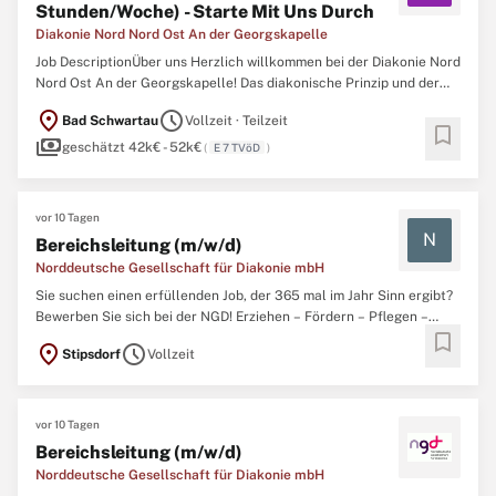
Stunden/Woche) - Starte Mit Uns Durch
Diakonie Nord Nord Ost An der Georgskapelle
Job DescriptionÜber uns Herzlich willkommen bei der Diakonie Nord
Nord Ost An der Georgskapelle! Das diakonische Prinzip und der
christliche Glaube stehen dabei im Mittelpunkt der Arbeit. Nicht
location_on
schedule
Bad Schwartau
Vollzeit · Teilzeit
nur die individuelle Pflege und Betreuung spielen eine große Rolle
bookmark
payments
bei uns, sondern auch
geschätzt 42k€ - 52k€
(
E 7 TVöD
)
vor 10 Tagen
N
Bereichsleitung (m/w/d)
Norddeutsche Gesellschaft für Diakonie mbH
Sie suchen einen erfüllenden Job, der 365 mal im Jahr Sinn ergibt?
Bewerben Sie sich bei der NGD! Erziehen – Fördern – Pflegen –
bookmark
Heilen … Mit rund 70-jähriger Erfahrung im sozialen
location_on
schedule
Stipsdorf
Vollzeit
Dienstleistungsbereich wirkt die Norddeutsche Gesellschaft für
Diakonie mit ihren ca. 5.800 Mitarbeitenden
vor 10 Tagen
Bereichsleitung (m/w/d)
Norddeutsche Gesellschaft für Diakonie mbH