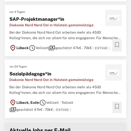
Menschen in sozialen Notlagen oder für Kinder
vor 4 Tagen
SAP-Projektmanager*in
Diakonie Nord Nord Ost in Holstein gemeinnützige
Bei der Diakonie Nord Nord Ost arbeiten mehr als 4500
Kolleg*innen, die sich vor allem für eins engagieren: Für Menschen.
bookmark
In mehr als 100 Einrichtungen sind wir in den Bereichen
location_on
schedule
payments
Lübeck
Vollzeit
geschätzt 47k€ - 70k€
(
E 9 TVöD
)
Seniorenpflege, Hilfen für Menschen mit Behinderungen und
Menschen in sozialen Notlagen oder für Kinder
vor 24 Tagen
Sozialpädagoge*in
Diakonie Nord Nord Ost in Holstein gemeinnützige
Bei der Diakonie Nord Nord Ost arbeiten mehr als 4500
Kolleg*innen, die sich vor allem für eins engagieren: Für Menschen.
In mehr als 100 Einrichtungen sind wir in den Bereichen
location_on
schedule
Lübeck, Eutin
Vollzeit · Teilzeit
Seniorenpflege, Hilfen für Menschen mit Behinderungen und
bookmark
payments
Menschen in sozialen Notlagen oder für Kinder
geschätzt 47k€ - 70k€
(
E 9 TVöD
)
Aktuelle Jobs per E-Mail