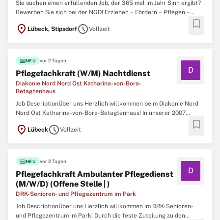
Sie suchen einen erfüllenden Job, der 365 mal im Jahr Sinn ergibt?
Bewerben Sie sich bei der NGD! Erziehen – Fördern – Pflegen –
bookmark
Heilen … Mit rund 70-jähriger Erfahrung im sozialen
location_on
schedule
Lübeck, Stipsdorf
Vollzeit
Dienstleistungsbereich wirkt die Norddeutsche Gesellschaft für
Diakonie mit ihren ca. 5.800 Mitarbeitenden
fiber_new
vor 2 Tagen
NEU
D
Pflegefachkraft (W/M) Nachtdienst
Diakonie Nord Nord Ost Katharina-von-Bora-
Betagtenhaus
Job DescriptionÜber uns Herzlich willkommen beim Diakonie Nord
Nord Ost Katharina-von-Bora-Betagtenhaus! In unserer 2007
bookmark
eröffneten Einrichtung haben wir uns auf die Pflege und Betreuung
location_on
schedule
Lübeck
Vollzeit
demenziell erkrankter Menschen spezialisiert. Wir nehmen Ihre
Bedürfnisse nach Liebe, Trost, Bindung,
fiber_new
vor 2 Tagen
NEU
D
Pflegefachkraft Ambulanter Pflegedienst
(M/W/D) (Offene Stelle | )
DRK-Senioren- und Pflegezentrum im Park
Job DescriptionÜber uns Herzlich willkommen im DRK-Senioren-
und Pflegezentrum im Park! Durch die feste Zuteilung zu den