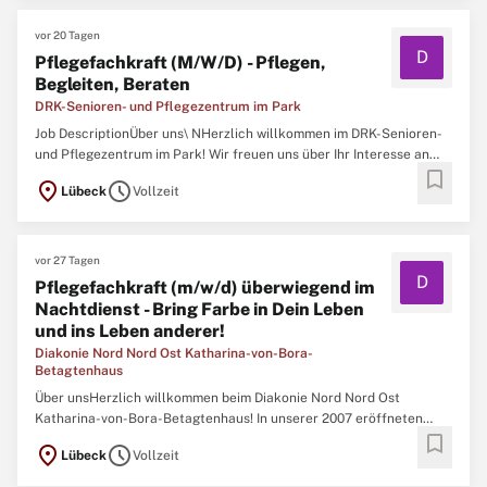
vor 20 Tagen
D
Pflegefachkraft (M/W/D) - Pflegen,
Begleiten, Beraten
DRK-Senioren- und Pflegezentrum im Park
Job DescriptionÜber uns\ NHerzlich willkommen im DRK-Senioren-
und Pflegezentrum im Park! Wir freuen uns über Ihr Interesse an
bookmark
einer Mitarbeit in unserer Einrichtung, die seit 1960 besteht. Auf
location_on
schedule
Lübeck
Vollzeit
zwei Etagen stehen 70 Betten in zwei Wohnbereichen zur
Verfügung, darunter ein nicht geschlossener
vor 27 Tagen
D
Pflegefachkraft (m/w/d) überwiegend im
Nachtdienst - Bring Farbe in Dein Leben
und ins Leben anderer!
Diakonie Nord Nord Ost Katharina-von-Bora-
Betagtenhaus
Über unsHerzlich willkommen beim Diakonie Nord Nord Ost
Katharina-von-Bora-Betagtenhaus! In unserer 2007 eröffneten
bookmark
Einrichtung haben wir uns auf die Pflege und Betreuung demenziell
location_on
schedule
Lübeck
Vollzeit
erkrankter Menschen spezialisiert. Wir liegen im Lübecker
Stadtteil St. Lorenz-Süd und sind somit mitten