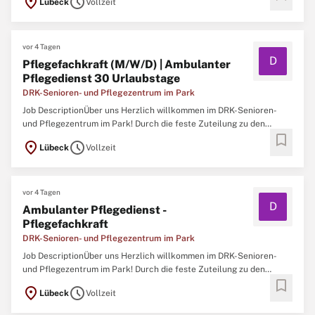
location_on
schedule
Lübeck
Vollzeit
demenziell erkrankter Menschen spezialisiert. Wir nehmen Ihre
Bedürfnisse nach Liebe, Trost, Bindung,
vor 4 Tagen
D
Pflegefachkraft (M/W/D) | Ambulanter
Pflegedienst 30 Urlaubstage
DRK-Senioren- und Pflegezentrum im Park
Job DescriptionÜber uns Herzlich willkommen im DRK-Senioren-
und Pflegezentrum im Park! Durch die feste Zuteilung zu den
bookmark
Wohnbereichen entsteht eine verlässliche Zusammenarbeit und ein
location_on
schedule
Lübeck
Vollzeit
strukturiertes Arbeitsumfeld.Eine abgeschlossene Ausbildung als
Pflegefachkraft (z. B. Altenpflege,
vor 4 Tagen
D
Ambulanter Pflegedienst -
Pflegefachkraft
DRK-Senioren- und Pflegezentrum im Park
Job DescriptionÜber uns Herzlich willkommen im DRK-Senioren-
und Pflegezentrum im Park! Durch die feste Zuteilung zu den
bookmark
Wohnbereichen entsteht eine verlässliche Zusammenarbeit und ein
location_on
schedule
Lübeck
Vollzeit
strukturiertes Arbeitsumfeld.Eine abgeschlossene Ausbildung als
Pflegefachkraft (z. B. Altenpflege,