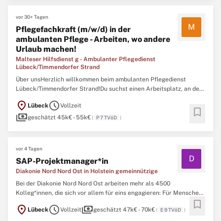
vor 30+ Tagen
M
Pflegefachkraft (m/w/d) in der
ambulanten Pflege - Arbeiten, wo andere
Urlaub machen!
Malteser Hilfsdienst g - Ambulanter Pflegedienst
Lübeck/Timmendorfer Strand
Über unsHerzlich willkommen beim ambulanten Pflegedienst
Lübeck/Timmendorfer Strand!Du suchst einen Arbeitsplatz, an dem
nicht nur Deine Fähigkeiten, sondern auch Du als Mensch
location_on
schedule
Lübeck
Vollzeit
geschätzt wirst? Bei uns bist Du genau richtig! Seit über 10 Jahren
bookmark
payments
steht unser ambulanter Pflegedienst
geschätzt 45k€ - 55k€
(
P 7 TVöD
)
vor 4 Tagen
D
SAP-Projektmanager*in
Diakonie Nord Nord Ost in Holstein gemeinnützige
Bei der Diakonie Nord Nord Ost arbeiten mehr als 4500
Kolleg*innen, die sich vor allem für eins engagieren: Für Menschen.
bookmark
In mehr als 100 Einrichtungen sind wir in den Bereichen
location_on
schedule
payments
Lübeck
Vollzeit
geschätzt 47k€ - 70k€
(
E 9 TVöD
)
Seniorenpflege, Hilfen für Menschen mit Behinderungen und