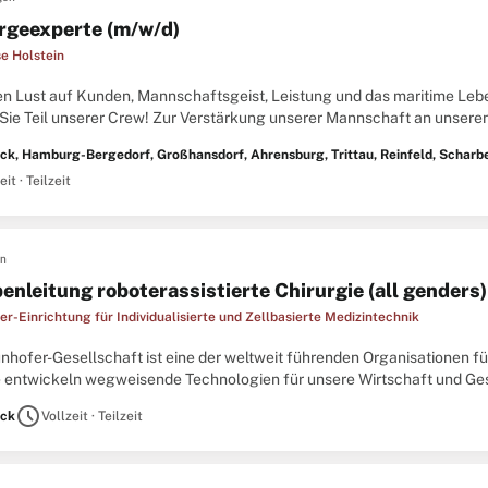
rgeexperte (m/w/d)
e Holstein
en Lust auf Kunden, Mannschaftsgeist, Leistung und das maritime Leb
Sie Teil unserer Crew! Zur Verstärkung unserer Mannschaft an unsere
dorf, Ahrensburg, Glinde, Trittau, Reinfeld, Scharbeutz & Timmendorfe
ck, Hamburg-Bergedorf, Großhansdorf, Ahrensburg, Trittau, Reinfeld, Schar
eit · Teilzeit
en
enleitung roboterassistierte Chirurgie (all genders)
r-Einrichtung für Individualisierte und Zellbasierte Medizintechnik
unhofer-Gesellschaft ist eine der weltweit führenden Organisationen 
te entwickeln wegweisende Technologien für unsere Wirtschaft und G
nik, Wissenschaft, Verwaltung und IT. Sie wissen: Wer zu Fraunhofer ..
schedule
ck
Vollzeit · Teilzeit