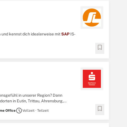
 und kennst dich idealerweise mit
SAP
IS-
bookmark
ensgefühl in unserer Region? Dann
rten in Eutin, Trittau, Ahrensburg,
r (m/w/d ...
bookmark
schedule
ome Office
Vollzeit · Teilzeit