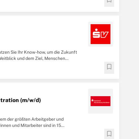
Nutzen Sie Ihr Know-how, um die Zukunft
 Weitblick und dem Ziel, Menschen
äftsstellenleiter ...
bookmark
tration (m/w/d)
inem der größten Arbeitgeber und
nen und Mitarbeiter sind in 15
 zufriedenen ...
bookmark