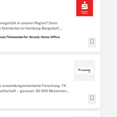
ensgefühl in unserer Region? Dann
n Standorten in Hamburg-Bergedorf,
r Strand ...
beutz/Timmendorfer Strand, Home Office
bookmark
für anwendungsorientierte Forschung. 74
esellschaft – genauer: 30 000 Menschen
.
bookmark