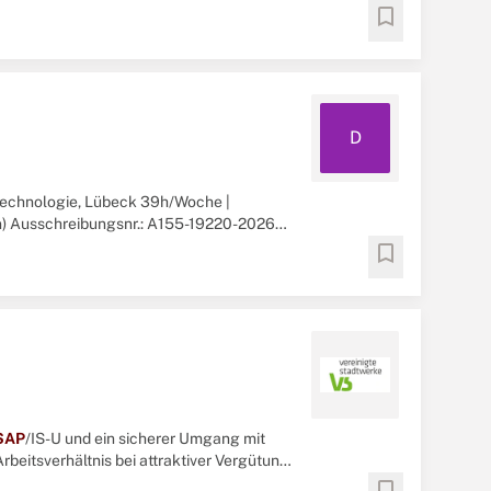
bookmark
D
technologie, Lübeck 39h/Woche |
gen) Ausschreibungsnr.: A155-19220-2026
bookmark
SAP
/IS-U und ein sicherer Umgang mit
Arbeitsverhältnis bei attraktiver Vergütung
bookmark