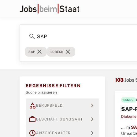
search
close
close
SAP
LÜBECK
103
Jobs
ERGEBNISSE FILTERN
Suche präzisieren
fiber_new
NEU
category
expand_more
BERUFSFELD
SAP-P
Diakonie
work
expand_more
BESCHÄFTIGUNGSART
... im
SA
schedule
expand_more
ANZEIGENALTER
Umsetzun