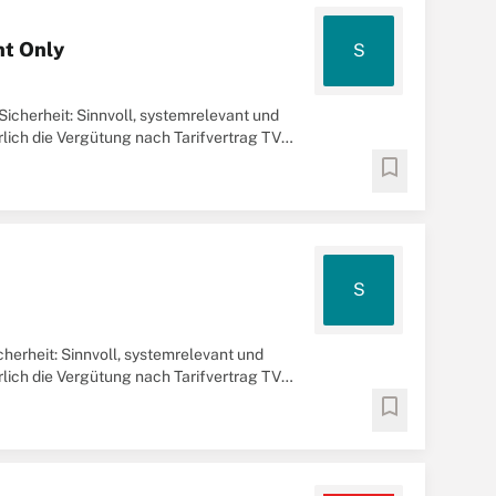
nt Only
S
Sicherheit: Sinnvoll, systemrelevant und
rlich die Vergütung nach Tarifvertrag TV-
bookmark
S
erheit: Sinnvoll, systemrelevant und
rlich die Vergütung nach Tarifvertrag TV-
bookmark