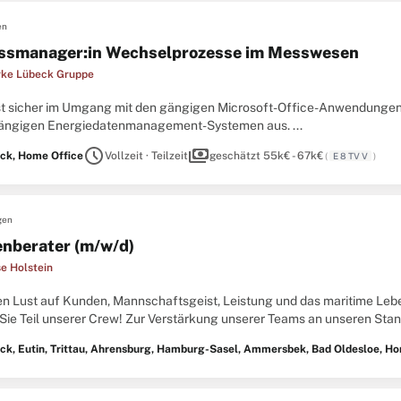
en
ssmanager:in Wechselprozesse im Messwesen
rke Lübeck Gruppe
bist sicher im Umgang mit den gängigen Microsoft-Office-Anwendungen
ängigen Energiedatenmanagement-Systemen aus. ...
schedule
payments
ck, Home Office
Vollzeit · Teilzeit
geschätzt 55k€ - 67k€
(
E 8 TV V
)
gen
nberater (m/w/d)
e Holstein
en Lust auf Kunden, Mannschaftsgeist, Leistung und das maritime Leb
ie Teil unserer Crew! Zur Verstärkung unserer Teams an unseren Stando
-Sasel & Ammersbek und Bad Oldesloe suchen wir Privatkundenberate
ck, Eutin, Trittau, Ahrensburg, Hamburg-Sasel, Ammersbek, Bad Oldesloe, H