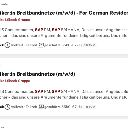
Heute
iker:in Breitbandnetze (m/w/d) - For German Reside
rke Lübeck Gruppe
iGIS Connectmaster,
SAP
PM,
SAP
S/4HANA) Das ist unser Angebot: • • 
cher – das sind unsere Argumente für deine Tätigkeit bei uns. Und natü
tgruppe 8 - 9. ...
schedule
payments
ck
Vollzeit · Teilzeit
geschätzt 55k€ - 67k€
(
E 8 TV V
)
en
iker:in Breitbandnetze (m/w/d)
rke Lübeck Gruppe
iGIS Connectmaster,
SAP
PM,
SAP
S/4HANA) Das ist unser Angebot: Sich
cher – das sind unsere Argumente für deine Tätigkeit bei uns. Und natü
tgruppe 8 - 9. ...
schedule
payments
ck
Vollzeit · Teilzeit
geschätzt 55k€ - 67k€
(
E 8 TV V
)
gen