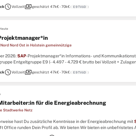
schedule
payments
ck
Vollzeit
geschätzt 47k€ - 70k€
(
E 9 TVöD
)
Heute
rojektmanager*in
 Nord Nord Ost in Holstein gemeinnützige
ber 2026:
SAP
-Projektmanager*in Informations- und Kommunikations
gruppe Entgeltgruppe E9 (- 4.497 - 4.729 € brutto bei Vollzeit + Zula
l Stellenanzeige auf StepStone.de bit.ly/4w2X7RCAPCT1_DE ...
schedule
payments
ck
Vollzeit
geschätzt 47k€ - 70k€
(
E 9 TVöD
)
n
Mitarbeiter:in für die Energieabrechnung
te Stadtwerke Netz
lerweise hast Du zusätzliche Kenntnisse in der Energieabrechnung mit
t Office runden Dein Profil ab. Wir bieten Wir bieten ein unbefristetes 
V Nur Gehalt kann jeder! ...