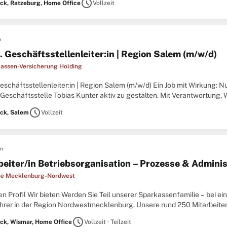
schedule
ck, Ratzeburg, Home Office
Vollzeit
n
. Geschäftsstellenleiter:in | Region Salem (m/w/d)
assen-Versicherung Holding
Geschäftsstellenleiter:in | Region Salem (m/w/d) Ein Job mit Wirkung: 
 Geschäftsstelle Tobias Kunter aktiv zu gestalten. Mit Verantwortung,
bringen. Aufgaben Gemeinsam erfolgreich: Als stellvertretende:r Gesch
schedule
ck, Salem
Vollzeit
en
beiter/in Betriebsorganisation – Prozesse & Adminis
se Mecklenburg-Nordwest
n Profil Wir bieten Werden Sie Teil unserer Sparkassenfamilie – bei e
hrer in der Region Nordwestmecklenburg. Unsere rund 250 Mitarbeiterin
tsstellen sowie in spezialisierten Kompetenzcentern für unsere 70.000
schedule
ck, Wismar, Home Office
Vollzeit · Teilzeit