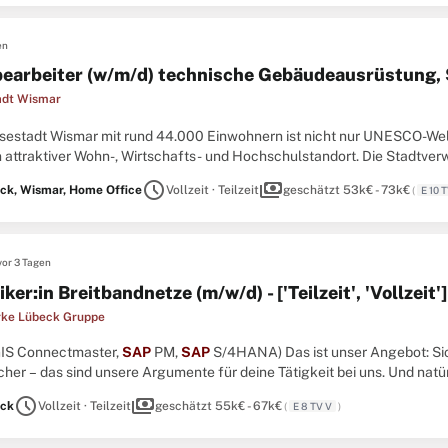
en
earbeiter (w/m/d) technische Gebäudeausrüstung,
adt Wismar
sestadt Wismar mit rund 44.000 Einwohnern ist nicht nur UNESCO-Weltku
n attraktiver Wohn-, Wirtschafts- und Hochschulstandort. Die Stadtver
terinnen und Mitarbeitern präsentiert sich in der Hansestadt Wismar als 
schedule
payments
ck, Wismar, Home Office
Vollzeit · Teilzeit
geschätzt 53k€ - 73k€
(
E 10 
vor 3 Tagen
ker:in Breitbandnetze (m/w/d) - ['Teilzeit', 'Vollzeit']
rke Lübeck Gruppe
iGIS Connectmaster,
SAP
PM,
SAP
S/4HANA) Das ist unser Angebot: Sich
cher – das sind unsere Argumente für deine Tätigkeit bei uns. Und natü
tgruppe 8 - 9. ...
schedule
payments
ck
Vollzeit · Teilzeit
geschätzt 55k€ - 67k€
(
E 8 TV V
)