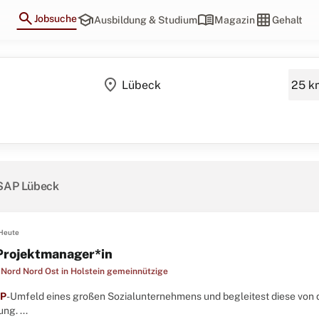
search
school
menu_book
grid_on
Jobsuche
Ausbildung & Studium
Magazin
Gehalt
location_on
 SAP Lübeck
Heute
rojektmanager*in
 Nord Nord Ost in Holstein gemeinnützige
P
-Umfeld eines großen Sozialunternehmens und begleitest diese von d
g. ...