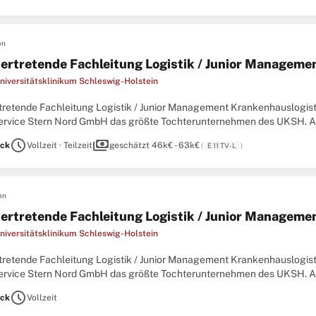
en
vertretende Fachleitung Logistik / Junior Manageme
niversitätsklinikum Schleswig-Holstein
rtretende Fachleitung Logistik / Junior Management Krankenhauslogist
 Service Stern Nord GmbH das größte Tochterunternehmen des UKSH. A
ie Service Stern Nord ein breit gefächertes Spektrum von Dienstleistun
schedule
payments
ck
Vollzeit · Teilzeit
geschätzt 46k€ - 63k€
(
E 11 TV-L
)
en
vertretende Fachleitung Logistik / Junior Manageme
niversitätsklinikum Schleswig-Holstein
rtretende Fachleitung Logistik / Junior Management Krankenhauslogist
 Service Stern Nord GmbH das größte Tochterunternehmen des UKSH. A
ie Service Stern Nord ein breit gefächertes Spektrum von Dienstleistun
schedule
ck
Vollzeit