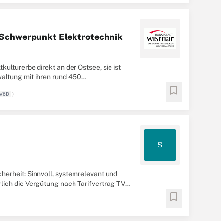
 Schwerpunkt Elektrotechnik
lturerbe direkt an der Ostsee, sie ist
waltung mit ihren rund 450
attraktiver ...
bookmark
TVöD
)
S
erheit: Sinnvoll, systemrelevant und
rlich die Vergütung nach Tarifvertrag TV-
bookmark