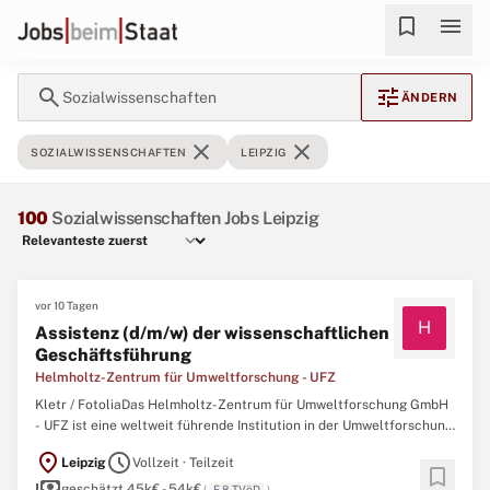
bookmark
menu
search
tune
Sozialwissenschaften
ÄNDERN
close
close
SOZIALWISSENSCHAFTEN
LEIPZIG
100
Sozialwissenschaften Jobs Leipzig
vor 10 Tagen
H
Assistenz (d/m/w) der wissenschaftlichen
Geschäftsführung
Helmholtz-Zentrum für Umweltforschung - UFZ
Kletr / FotoliaDas Helmholtz-Zentrum für Umweltforschung GmbH
- UFZ ist eine weltweit führende Institution in der Umweltforschung
und Teil der Helmholtz-Gemeinschaft, der größten
location_on
schedule
Leipzig
Vollzeit · Teilzeit
Wissenschaftsorganisation Deutschlands. Mit rund 1.200
bookmark
payments
Mitarbeitenden in Leipzig, Halle und Magdeburg forschen wir seit
geschätzt 45k€ - 54k€
(
E 8 TVöD
)