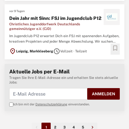
vor 9 Tagen
Dein Jahr mit Sinn: FSJ im Jugendclub P12
Christliches Jugenddorfwerk Deutschlands
gemeinnütziger e.V. (CJD)
Im Jugendclub P12 erwartet Dich ein FSJ mit spannenden Aufgaben,
kreativen Projekten und jeder Menge Abwechslung. Wir suchen
bookmark
junge Menschen ab 18 Jahre, die Lust haben, Kinder und
location_on
schedule
Leipzig, Markkleeberg
Vollzeit · Teilzeit
Jugendliche zu begleiten und den Cluballtag mit eigenen Ideen
mitzugestalten. Ob Sport, Musik, Social Media oder angesagte ...
Aktuelle Jobs per E-Mail
Tragen Sie Ihre E-Mail-Adresse ein und erhalten Sie stets aktuelle
Jobs:
ANMELDEN
Ich bin mit der
Datenschutzerklärung
einverstanden.
1
2
3
4
5