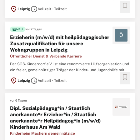
bookmark
Träger der Kinder- und Jugendhilfe mit 38 Einrichtungen im
location_on
schedule
Leipzig
Vollzeit · Teilzeit
gesamten Bundesgebiet und rund 5.200 Mitarbeiterinnen und
Mitarbeitern. Das SOS-Kinderdorf Sachsen ist ein Hilfeverbund mit
...
fiber_new
vor 2 Tagen
NEU
Ö
Erzieherin (m/w/d) mit heilpädagogischer
Zusatzqualifikation für unsere
Wohngruppen in Leipzig
Öffentlicher Dienst & Verbände Karriere
Der SOS-Kinderdorf e.V. ist eine renommierte Hilfsorganisation und
ein freier, gemeinnütziger Träger der Kinder- und Jugendhilfe mit
bookmark
38 Einrichtungen im gesamten Bundesgebiet und rund 5.200
location_on
schedule
Leipzig
Vollzeit · Teilzeit
Mitarbeiterinnen und Mitarbeitern. Das SOS-Kinderdorf Sachsen
ist ein Hilfeverbund mit differenzierten Angeboten ...
vor 6 Tagen
Dipl. Sozialpädagog*in / Staatlich
anerkannte*r Erzieher*in / Staatlich
anerkannte*r Heilpädagog*in (m/w/d)
Kinderhaus Am Wald
Kinderheim Machern gemeinnützige