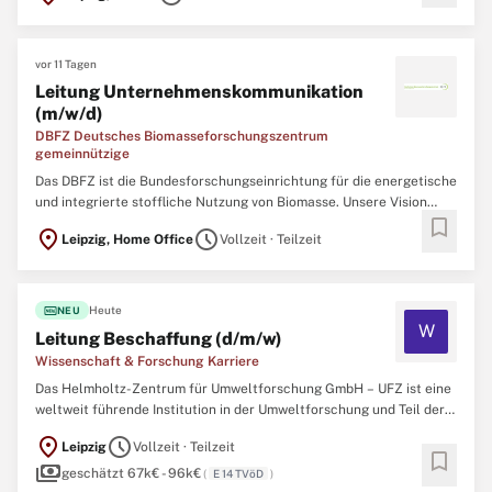
umfangreiche Psychiatrische Institutsambulanz, ein
Seniorenpflegeheim ...
vor 11 Tagen
Leitung Unternehmenskommunikation
(m/w/d)
DBFZ Deutsches Biomasseforschungszentrum
gemeinnützige
Das DBFZ ist die Bundesforschungseinrichtung für die energetische
und integrierte stoffliche Nutzung von Biomasse. Unsere Vision
bookmark
heißt Bioökonomie: Wirtschaft und Energiesystem funktionieren
location_on
schedule
Leipzig, Home Office
Vollzeit · Teilzeit
ohne fossile Ressourcen. Unser Beitrag: Biomasse ist begrenzt
verfügbar und muss daher optimal eingesetzt werden ...
fiber_new
Heute
NEU
W
Leitung Beschaffung (d/m/w)
Wissenschaft & Forschung Karriere
Das Helmholtz-Zentrum für Umweltforschung GmbH – UFZ ist eine
weltweit führende Institution in der Umweltforschung und Teil der
Helmholtz-Gemeinschaft, der größten Wissenschaftsorganisation
location_on
schedule
Leipzig
Vollzeit · Teilzeit
Deutschlands. Mit rund 1.200 Mitarbeitenden in Leipzig, Halle und
bookmark
payments
Magdeburg forschen wir seit 1991 mit einem transdisziplinären ...
geschätzt 67k€ - 96k€
(
E 14 TVöD
)