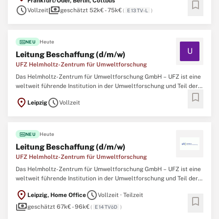
Frankfurt/Oder, Berlin, Cottbus
bookmark
Brandenburg an der Havel. Als familienfreundliche ...
schedule
payments
Vollzeit
geschätzt 52k€ - 75k€
(
E 13 TV-L
)
fiber_new
Heute
NEU
U
Leitung Beschaffung (d/m/w)
UFZ Helmholtz-Zentrum für Umweltforschung
Das Helmholtz-Zentrum für Umweltforschung GmbH – UFZ ist eine
weltweit führende Institution in der Umweltforschung und Teil der
bookmark
Helmholtz-Gemeinschaft, der größten Wissenschaftsorganisation
location_on
schedule
Leipzig
Vollzeit
Deutschlands. Mit rund 1.200 Mitarbeitenden in Leipzig, Halle und
Magdeburg forschen wir seit 1991 mit einem transdisziplinären ...
fiber_new
Heute
NEU
Leitung Beschaffung (d/m/w)
UFZ Helmholtz-Zentrum für Umweltforschung
Das Helmholtz-Zentrum für Umweltforschung GmbH – UFZ ist eine
weltweit führende Institution in der Umweltforschung und Teil der
Helmholtz-Gemeinschaft, der größten Wissenschaftsorganisation
location_on
schedule
Leipzig, Home Office
Vollzeit · Teilzeit
Deutschlands. Mit rund 1.200 Mitarbeitenden in Leipzig, Halle und
bookmark
payments
Magdeburg forschen wir seit 1991 mit einem transdisziplinären ...
geschätzt 67k€ - 96k€
(
E 14 TVöD
)