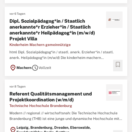
vor 6 Tagen
Dipl. Sozialpädagog*in / Staatlich
anerkannte*r Erzieher*in / Staatlich
anerkannte*r Heilpädagog*in (m/w/d)
Projekt Villa
Kinderheim Machern gemeinnützige
html Dipl. Sozialpädagog*in / staatl. anerk. Erzieher*in / staatl.
anerk. Heilpädagog*in (m/w/d) Die kinderheim machern
bookmark
GEMEINNÜTZIGE GMBH ist seit 1993 anerkannter
location_on
schedule
Machern
Vollzeit
Jugendhilfeträger mit verschiedenen Standorten in der Region
Leipzig. Ziel ist es, unseren Kindern und Jugendlichen ein Zuhause
zu geben ...
vor 8 Tagen
Referent Qualitätsmanagement und
Projektkoordination (w/m/d)
Technische Hochschule Brandenburg
Modern // regional // wirtschaftsnah: Die Technische Hochschule
Brandenburg (THB) ist eine junge und dynamische Hochschule mit
ca. 3.200 Studierenden in 24 Studiengängen in den Fachbereichen
Leipzig, Brandenburg, Dresden, Eberswalde,
location_on
Informatik und Medien, Technik sowie Wirtschaft in der Stadt