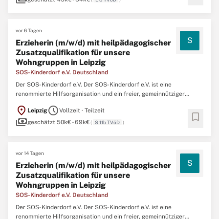
1991 ...
vor 6 Tagen
S
Erzieherin (m/w/d) mit heilpädagogischer
Zusatzqualifikation für unsere
Wohngruppen in Leipzig
SOS-Kinderdorf e.V. Deutschland
Der SOS-Kinderdorf e.V. Der SOS-Kinderdorf e.V. ist eine
renommierte Hilfsorganisation und ein freier, gemeinnütziger
Träger der Kinder- und Jugendhilfe mit 38 Einrichtungen im
location_on
schedule
Leipzig
Vollzeit · Teilzeit
gesamten Bundesgebiet und rund 5.200 Mitarbeiterinnen und
bookmark
payments
Mitarbeitern. Das SOS-Kinderdorf Sachsen ist ein Hilfeverbund ...
geschätzt 50k€ - 69k€
(
S 11b TVöD
)
vor 14 Tagen
S
Erzieherin (m/w/d) mit heilpädagogischer
Zusatzqualifikation für unsere
Wohngruppen in Leipzig
SOS-Kinderdorf e.V. Deutschland
Der SOS-Kinderdorf e.V. Der SOS-Kinderdorf e.V. ist eine
renommierte Hilfsorganisation und ein freier, gemeinnütziger