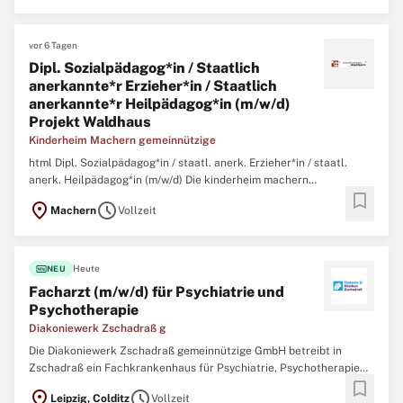
Mitteldeutschland ein international sichtbares ...
vor 6 Tagen
Dipl. Sozialpädagog*in / Staatlich
anerkannte*r Erzieher*in / Staatlich
anerkannte*r Heilpädagog*in (m/w/d)
Projekt Waldhaus
Kinderheim Machern gemeinnützige
html Dipl. Sozialpädagog*in / staatl. anerk. Erzieher*in / staatl.
anerk. Heilpädagog*in (m/w/d) Die kinderheim machern
bookmark
GEMEINNÜTZIGE GMBH ist seit 1993 anerkannter
location_on
schedule
Machern
Vollzeit
Jugendhilfeträger mit verschiedenen Standorten in der Region
Leipzig. Ziel ist es, unseren Kindern und Jugendlichen ein Zuhause
zu geben ...
fiber_new
Heute
NEU
Facharzt (m/w/d) für Psychiatrie und
Psychotherapie
Diakoniewerk Zschadraß g
Die Diakoniewerk Zschadraß gemeinnützige GmbH betreibt in
Zschadraß ein Fachkrankenhaus für Psychiatrie, Psychotherapie
bookmark
und Psychosomatik mit insgesamt 135 Betten und insgesamt 80
location_on
schedule
Leipzig, Colditz
Vollzeit
Tagesklinikplätzen an 4 verschiedenen Standorten, eine