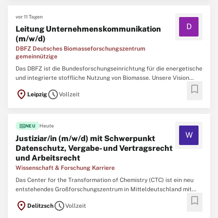
vor 11 Tagen
D
Leitung Unternehmenskommunikation
(m/w/d)
DBFZ Deutsches Biomasseforschungszentrum
gemeinnützige
Das DBFZ ist die Bundesforschungseinrichtung für die energetische
und integrierte stoffliche Nutzung von Biomasse. Unsere Vision
bookmark
heißt Bioökonomie: Wirtschaft und Energiesystem funktionieren
location_on
schedule
Leipzig
Vollzeit
ohne fossile Ressourcen. Unser Beitrag: Biomasse ist begrenzt
verfügbar und muss daher optimal eingesetzt werden ...
fiber_new
Heute
NEU
W
Justiziar/in (m/w/d) mit Schwerpunkt
Datenschutz, Vergabe- und Vertragsrecht
und Arbeitsrecht
Wissenschaft & Forschung Karriere
Das Center for the Transformation of Chemistry (CTC) ist ein neu
entstehendes Großforschungszentrum in Mitteldeutschland mit
bookmark
den Standorten Delitzsch in Sachsen und Merseburg in Sachsen-
location_on
schedule
Delitzsch
Vollzeit
Anhalt. Das Zentrum wird in der Gesellschaftsform einer gGmbH
vom Bund sowie den Ländern Sachsen und Sachsen-Anhalt ...