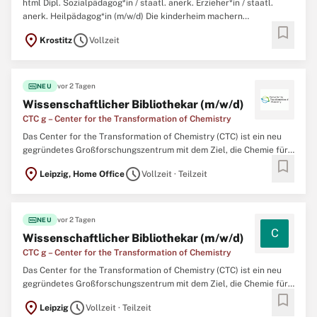
html Dipl. Sozialpädagog*in / staatl. anerk. Erzieher*in / staatl.
anerk. Heilpädagog*in (m/w/d) Die kinderheim machern
bookmark
GEMEINNÜTZIGE GMBH ist seit 1993 anerkannter
location_on
schedule
Krostitz
Vollzeit
Jugendhilfeträger mit verschiedenen Standorten in der Region
Leipzig. Ziel ist es, unseren Kindern und Jugendlichen ein Zuhause
zu geben ...
fiber_new
vor 2 Tagen
NEU
Wissenschaftlicher Bibliothekar (m/w/d)
CTC g – Center for the Transformation of Chemistry
Das Center for the Transformation of Chemistry (CTC) ist ein neu
gegründetes Großforschungszentrum mit dem Ziel, die Chemie für
bookmark
eine nachhaltige und kreislauforientierte Zukunft neu zu denken.
location_on
schedule
Leipzig, Home Office
Vollzeit · Teilzeit
Mit einer langfristigen Förderung von Bund und Ländern entsteht in
Mitteldeutschland ein international sichtbares ...
fiber_new
vor 2 Tagen
NEU
C
Wissenschaftlicher Bibliothekar (m/w/d)
CTC g – Center for the Transformation of Chemistry
Das Center for the Transformation of Chemistry (CTC) ist ein neu
gegründetes Großforschungszentrum mit dem Ziel, die Chemie für
bookmark
eine nachhaltige und kreislauforientierte Zukunft neu zu denken.
location_on
schedule
Leipzig
Vollzeit · Teilzeit
Mit einer langfristigen Förderung von Bund und Ländern entsteht in