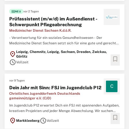
fiber_new
vor 2 Tagen
NEU
Prüfassistent (m/w/d) im Außendienst -
Schwerpunkt Pflegeabrechnung
Medizinischer Dienst Sachsen K.d.ö.R.
- Verantwortung für ein soziales Gesundheitswesen - Der
Medizinische Dienst Sachsen setzt sich für eine gute und gerechte
Gesundheitsversorgung der Menschen ein. Mehr Verantwortung
Leipzig, Chemnitz, Leipzig, Sachsen, Dresden, Zwickau,
location_on
geht nicht – und wir übernehmen sie gerne. Für unseren
Görlitz
bookmark
Fachbereich Pflege Qualitätsprüfung suchen wir in der Region
schedule
Vollzeit
Leipzig ...
vor 9 Tagen
C
Dein Jahr mit Sinn: FSJ im Jugendclub P12
Christliches Jugenddorfwerk Deutschlands
gemeinnütziger e.V. (CJD)
Im Jugendclub P12 erwartet Dich ein FSJ mit spannenden Aufgaben,
kreativen Projekten und jeder Menge Abwechslung. Wir suchen
bookmark
junge Menschen ab 18 Jahre, die Lust haben, Kinder und
location_on
schedule
Markkleeberg
Vollzeit
Jugendliche zu begleiten und den Cluballtag mit eigenen Ideen
mitzugestalten. Ob Sport, Musik, Social Media oder angesagte ...