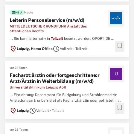
fiber_new
Heute
NEU
Leiterin Personalservice (m/w/d)
MITTELDEUTSCHER RUNDFUNK Anstalt des
öffentlichen Rechts
... Sie kann alternativ in
Teilzeit
besetzt werden. OPOR1_DE ...
bookmark
location_on
schedule
Leipzig, Home Office
Vollzeit · Teilzeit
vor 24 Tagen
U
Facharzt:ärztin oder fortgeschrittene:r
Arzt/Ärztin in Weiterbildung (m/w/d)
Universitätsklinikum Leipzig AöR
... Einrichtung: Department für Bildgebung und Strahlenmedizin
Anstellungsart: unbefristet als Facharzt:ärztin oder befristet im
bookmark
Rahmen der Weiterbildung Arbeitsdauer:
Teilzeit
(20,00h)
location_on
schedule
Leipzig
Vollzeit · Teilzeit
Arbeitsbeginn: Gehaltsspanne: min. 7.400,00 € - max. 9.300,00 €
brutto/Monat (Vollzeit) als Einstiegsgehalt. ...
vor 25 Tagen