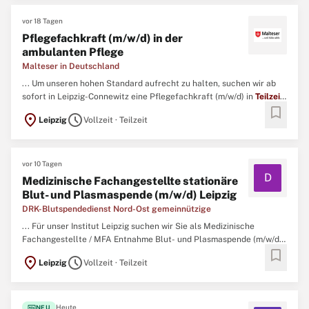
vor 18 Tagen
Pflegefachkraft (m/w/d) in der
ambulanten Pflege
Malteser in Deutschland
... Um unseren hohen Standard aufrecht zu halten, suchen wir ab
sofort in Leipzig-Connewitz eine Pflegefachkraft (m/w/d) in
Teilzeit
bookmark
(20-30 Std. ...
location_on
schedule
Leipzig
Vollzeit · Teilzeit
vor 10 Tagen
D
Medizinische Fachangestellte stationäre
Blut- und Plasmaspende (m/w/d) Leipzig
DRK-Blutspendedienst Nord-Ost gemeinnützige
... Für unser Institut Leipzig suchen wir Sie als Medizinische
Fachangestellte / MFA Entnahme Blut- und Plasmaspende (m/w/d)
bookmark
in
Teilzeit
(80 % bzw. 31,6 Wochenstunden).Ihre Aufgaben • Sie
location_on
schedule
Leipzig
Vollzeit · Teilzeit
verstärken unser Entnahme-Team im Institut Leipzig in
Teilzeit
(wechselnd in Früh- und Spätschicht) • Sie führen ...
fiber_new
Heute
NEU