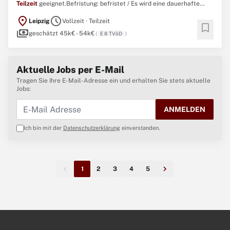
Teilzeit
geeignet.Befristung: befristet / Es wird eine dauerhafte
Zusammenarbeit angestrebt. Bewerbende aus ungekündigten und
location_on
schedule
Leipzig
Vollzeit · Teilzeit
unbefristeten Arbeitsverhältnissen können direkt unbefristet
bookmark
payments
eingestellt werden. ...
geschätzt 45k€ - 54k€
(
E 8 TVöD
)
Aktuelle Jobs per E-Mail
Tragen Sie Ihre E-Mail-Adresse ein und erhalten Sie stets aktuelle
Jobs:
ANMELDEN
Ich bin mit der
Datenschutzerklärung
einverstanden.
1
2
3
4
5