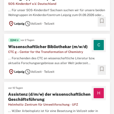
SOS-Kinderdorf e.V. Deutschland
... Für unser SOS-Kinderdorf Sachsen suchen wir für unsere beiden
Wohngruppen im Kinderdorfzentrum Leipzig zum 01.09.2026 oder
bookmark
später zwei Erzieherinnen (m/w/d) mit heilpädagogischer
location_on
schedule
Leipzig
Vollzeit · Teilzeit
Zusatzqualifikation in
Teilzeit
(30 Std. ...
fiber_new
vor 2 Tagen
NEU
C
Wissenschaftlicher Bibliothekar (m/w/d)
CTC g – Center for the Transformation of Chemistry
... Forschenden des CTC an wissenschaftliche Literatur bzw.
aktuelle Forschungsergebnisse aus aller Welt jederzeit
bookmark
sicherzustellen, suchen wir zum nächstmöglichen Zeitpunkt eine/n
location_on
schedule
Leipzig
Vollzeit · Teilzeit
Wissenschaftliche/n Bibliothekar/in (m/w/d) für den Aufbau eines
Bibliotheksservice Die Stelle ist unbefristet in Voll- oder
Teilzeit
...
vor 10 Tagen
H
Assistenz (d/m/w) der wissenschaftlichen
Geschäftsführung
Helmholtz-Zentrum für Umweltforschung - UFZ
... W.)Der Arbeitsplatz ist für eine Besetzung in Vollzeit oder in