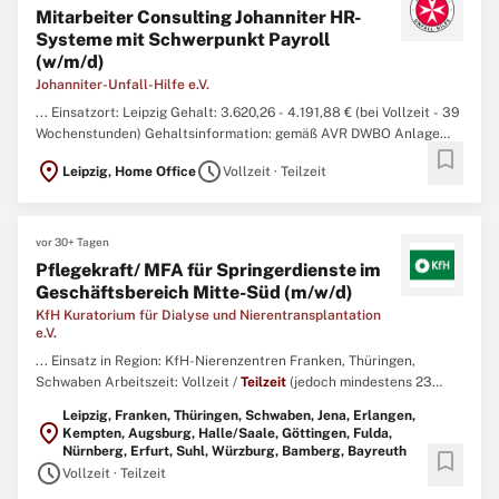
Mitarbeiter Consulting Johanniter HR-
Systeme mit Schwerpunkt Payroll
(w/m/d)
Johanniter-Unfall-Hilfe e.V.
... Einsatzort: Leipzig Gehalt: 3.620,26 - 4.191,88 € (bei Vollzeit - 39
Wochenstunden) Gehaltsinformation: gemäß AVR DWBO Anlage
bookmark
Johanniter Besetzungsdatum: zum nächstmöglichen Zeitpunkt Art
location_on
schedule
Leipzig, Home Office
Vollzeit · Teilzeit
der Anstellung: Voll- oder
Teilzeit
Stundenumfang: mind. 35
Wochenstunden Befristung: unbefristet Stellen-ID: J000033987 ...
vor 30+ Tagen
Pflegekraft/ MFA für Springerdienste im
Geschäftsbereich Mitte-Süd (m/w/d)
KfH Kuratorium für Dialyse und Nierentransplantation
e.V.
... Einsatz in Region: KfH-Nierenzentren Franken, Thüringen,
Schwaben Arbeitszeit: Vollzeit /
Teilzeit
(jedoch mindestens 23
Stunden) Eintrittsdatum: ab sofort Aufgaben Als Springer arbeiten
Leipzig, Franken, Thüringen, Schwaben, Jena, Erlangen,
Sie als Teil des Pflegeteams und unterstützen bei den vielfältigen
location_on
Kempten, Augsburg, Halle/Saale, Göttingen, Fulda,
Aufgaben rund um die Versorgung unserer Dialysepatientinnen ...
Nürnberg, Erfurt, Suhl, Würzburg, Bamberg, Bayreuth
bookmark
schedule
Vollzeit · Teilzeit