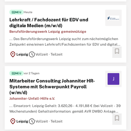
EDV-Grundlagen (z. B. ...
fiber_new
Heute
NEU
Lehrkraft / Fachdozent für EDV und
digitale Medien (m/w/d)
Berufsförderungswerk Leipzig gemeinnützige
... Das Berufsförderungswerk Leipzig sucht zum nächstmöglichen
Zeitpunkt eine/einen Lehrkraft/Fachdozenten für EDV und digitale
bookmark
Medien (m/w/d) zur Festanstellung (in Voll-/
Teilzeit
). Ihre Aufgaben
location_on
schedule
Leipzig
Vollzeit · Teilzeit
• Theoretische und berufspraktische Vermittlung der Lernfelder
EDV-Grundlagen (z. B. ...
fiber_new
vor 2 Tagen
NEU
J
Mitarbeiter Consulting Johanniter HR-
Systeme mit Schwerpunkt Payroll
(w/m/d)
Johanniter-Unfall-Hilfe e.V.
... Einsatzort: Leipzig Gehalt: 3.620,26 - 4.191,88 € (bei Vollzeit - 39
Wochenstunden) Gehaltsinformation: gemäß AVR DWBO Anlage
bookmark
Johanniter Besetzungsdatum: zum nächstmöglichen Zeitpunkt Art
location_on
schedule
Leipzig
Vollzeit · Teilzeit
der Anstellung: Voll- oder
Teilzeit
Stundenumfang: mind. 35
Wochenstunden Befristung: unbefristet Stellen-ID ...