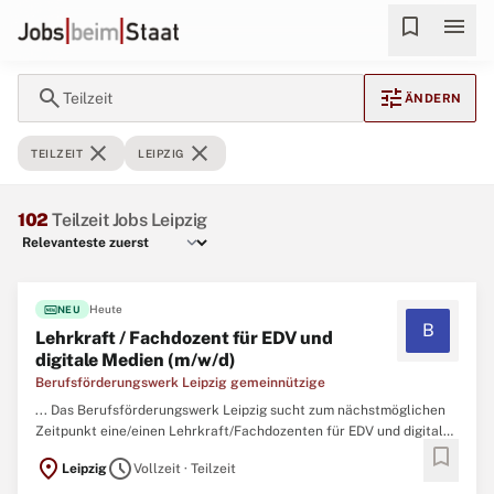
bookmark
menu
search
tune
Teilzeit
ÄNDERN
close
close
TEILZEIT
LEIPZIG
102
Teilzeit Jobs Leipzig
fiber_new
Heute
NEU
B
Lehrkraft / Fachdozent für EDV und
digitale Medien (m/w/d)
Berufsförderungswerk Leipzig gemeinnützige
... Das Berufsförderungswerk Leipzig sucht zum nächstmöglichen
Zeitpunkt eine/einen Lehrkraft/Fachdozenten für EDV und digitale
bookmark
Medien (m/w/d) zur Festanstellung (in Voll-/
Teilzeit
). Ihre Aufgaben
location_on
schedule
Leipzig
Vollzeit · Teilzeit
• Theoretische und berufspraktische Vermittlung der Lernfelder