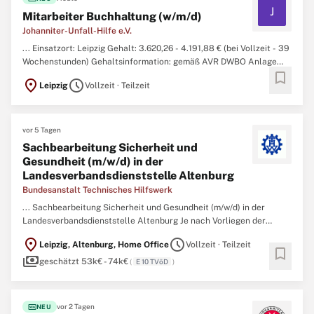
J
Mitarbeiter Buchhaltung (w/m/d)
Johanniter-Unfall-Hilfe e.V.
... Einsatzort: Leipzig Gehalt: 3.620,26 - 4.191,88 € (bei Vollzeit - 39
Wochenstunden) Gehaltsinformation: gemäß AVR DWBO Anlage
bookmark
Johanniter Besetzungsdatum: zum nächstmöglichen Zeitpunkt Art
location_on
schedule
Leipzig
Vollzeit · Teilzeit
der Anstellung: Voll- oder
Teilzeit
Stundenumfang: mind. 35
Wochenstunden Befristung: unbefristet Stellen-ID ...
vor 5 Tagen
Sachbearbeitung Sicherheit und
Gesundheit (m/w/d) in der
Landesverbandsdienststelle Altenburg
Bundesanstalt Technisches Hilfswerk
... Sachbearbeitung Sicherheit und Gesundheit (m/w/d) in der
Landesverbandsdienststelle Altenburg Je nach Vorliegen der
persönlichen Voraussetzung bewertet nach Entgeltgruppe 9b TVöD
location_on
schedule
Leipzig, Altenburg, Home Office
Vollzeit · Teilzeit
(Bund) oder 10 TVöD (Bund) – unbefristet in
Teilzeit
mit 19,5
bookmark
payments
Std./Woche (befristete Stundenerhöhung auf 23,5 Std. ...
geschätzt 53k€ - 74k€
(
E 10 TVöD
)
fiber_new
vor 2 Tagen
NEU