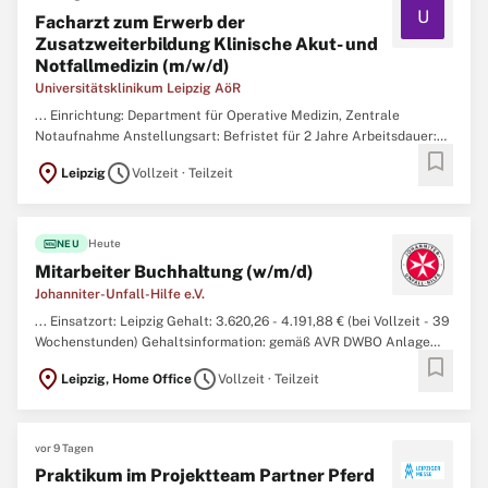
U
Facharzt zum Erwerb der
Zusatzweiterbildung Klinische Akut- und
Notfallmedizin (m/w/d)
Universitätsklinikum Leipzig AöR
... Einrichtung: Department für Operative Medizin, Zentrale
Notaufnahme Anstellungsart: Befristet für 2 Jahre Arbeitsdauer:
bookmark
Vollzeit/
Teilzeit
Arbeitsbeginn: zum nächstmöglichen Zeitpunkt
location_on
schedule
Leipzig
Vollzeit · Teilzeit
Gehaltsspanne: min. 7.400,00 € - max. 9.300,00 € brutto/Monat
(Vollzeit) als Einstiegsgehalt. ...
fiber_new
Heute
NEU
Mitarbeiter Buchhaltung (w/m/d)
Johanniter-Unfall-Hilfe e.V.
... Einsatzort: Leipzig Gehalt: 3.620,26 - 4.191,88 € (bei Vollzeit - 39
Wochenstunden) Gehaltsinformation: gemäß AVR DWBO Anlage
bookmark
Johanniter Besetzungsdatum: zum nächstmöglichen Zeitpunkt Art
location_on
schedule
Leipzig, Home Office
Vollzeit · Teilzeit
der Anstellung: Voll- oder
Teilzeit
Stundenumfang: mind. 35
Wochenstunden Befristung: unbefristet Stellen-ID: J000033995 ...
vor 9 Tagen
Praktikum im Projektteam Partner Pferd