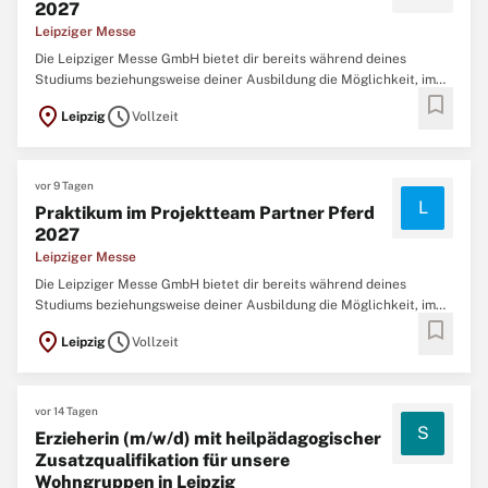
2027
Leipziger Messe
Die Leipziger Messe GmbH bietet dir bereits während deines
Studiums beziehungsweise deiner Ausbildung die Möglichkeit, im
bookmark
Rahmen eines Vollzeit-Praktikums vielfältige Eindrücke und
location_on
schedule
Leipzig
Vollzeit
Erfahrungen zu gewinnen. Aufgaben Mitarbeit bei der Vorbereitung,
Planung und Durchführung von Partner Pferd (14.-17.01.2027 ...
vor 9 Tagen
L
Praktikum im Projektteam Partner Pferd
2027
Leipziger Messe
Die Leipziger Messe GmbH bietet dir bereits während deines
Studiums beziehungsweise deiner Ausbildung die Möglichkeit, im
bookmark
Rahmen eines Vollzeit-Praktikums vielfältige Eindrücke und
location_on
schedule
Leipzig
Vollzeit
Erfahrungen zu gewinnen. Original Stellenanzeige auf
StepStone.de bit.ly/4w2X7RCAPCT1_DE ...
vor 14 Tagen
S
Erzieherin (m/w/d) mit heilpädagogischer
Zusatzqualifikation für unsere
Wohngruppen in Leipzig