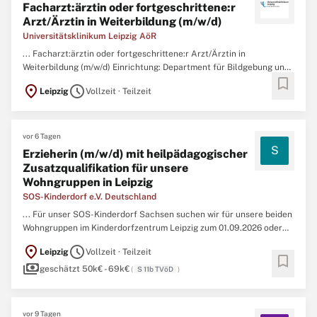
Facharzt:ärztin oder fortgeschrittene:r
Arzt/Ärztin in Weiterbildung (m/w/d)
Universitätsklinikum Leipzig AöR
... Facharzt:ärztin oder fortgeschrittene:r Arzt/Ärztin in
Weiterbildung (m/w/d) Einrichtung: Department für Bildgebung und
bookmark
Strahlenmedizin Anstellungsart: unbefristet als Facharzt:ärztin
location_on
schedule
Leipzig
Vollzeit · Teilzeit
oder befristet im Rahmen der Weiterbildung Arbeitsdauer:
Teilzeit
(20,00h) Arbeitsbeginn: 01.09.2026 Gehaltsspanne: min ...
vor 6 Tagen
S
Erzieherin (m/w/d) mit heilpädagogischer
Zusatzqualifikation für unsere
Wohngruppen in Leipzig
SOS-Kinderdorf e.V. Deutschland
... Für unser SOS-Kinderdorf Sachsen suchen wir für unsere beiden
Wohngruppen im Kinderdorfzentrum Leipzig zum 01.09.2026 oder
später zweiErzieherinnen (m/w/d) mit heilpädagogischer
location_on
schedule
Leipzig
Vollzeit · Teilzeit
Zusatzqualifikationin
Teilzeit
(30 Std./Wo.) ...
bookmark
payments
geschätzt 50k€ - 69k€
(
S 11b TVöD
)
vor 9 Tagen