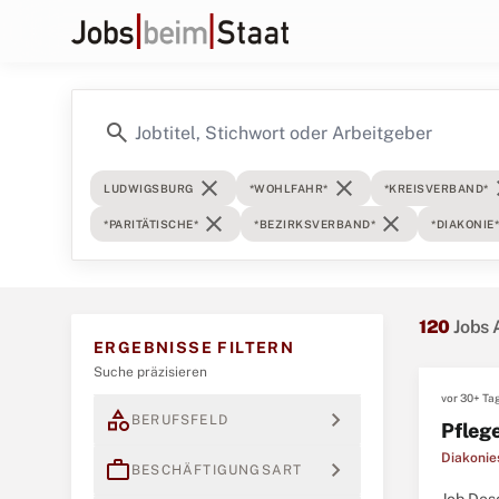
search
close
close
c
LUDWIGSBURG
*WOHLFAHR*
*KREISVERBAND*
close
close
*PARITÄTISCHE*
*BEZIRKSVERBAND*
*DIAKONIE*
120
Jobs 
ERGEBNISSE FILTERN
Suche präzisieren
vor 30+ Ta
category
expand_more
BERUFSFELD
Pfleg
Diakonie
work
expand_more
BESCHÄFTIGUNGSART