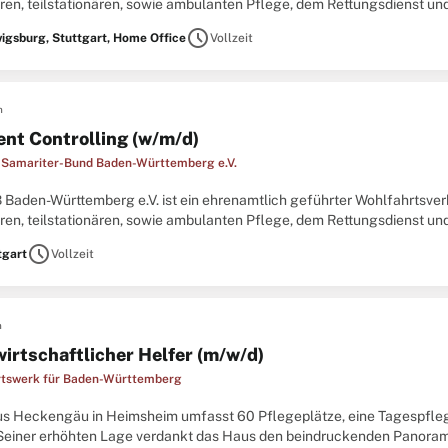
ären, teilstationären, sowie ambulanten Pflege, dem Rettungsdienst u
rband ist Rechtsträger für die 18 rechtlich nicht selbständigen
schedule
igsburg, Stuttgart, Home Office
Vollzeit
n
ent Controlling (w/m/d)
-Samariter-Bund Baden-Württemberg e.V.
 Baden-Württemberg e.V. ist ein ehrenamtlich geführter Wohlfahrtsve
ären, teilstationären, sowie ambulanten Pflege, dem Rettungsdienst u
rband ist Rechtsträger für die 18 rechtlich nicht selbständigen
schedule
tgart
Vollzeit
n
irtschaftlicher Helfer (m/w/d)
tswerk für Baden-Württemberg
s Heckengäu in Heimsheim umfasst 60 Pflegeplätze, eine Tagespfleg
 Seiner erhöhten Lage verdankt das Haus den beindruckenden Panoramab