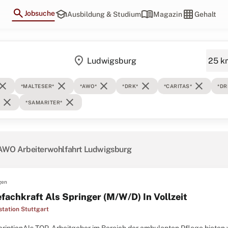
search
school
menu_book
grid_on
Jobsuche
Ausbildung & Studium
Magazin
Gehalt
location_on
lose
close
close
close
close
*MALTESER*
*AWO*
*DRK*
*CARITAS*
*DR
close
close
*SAMARITER*
AWO Arbeiterwohlfahrt Ludwigsburg
gen
efachkraft Als Springer (M/W/D) In Vollzeit
station Stuttgart