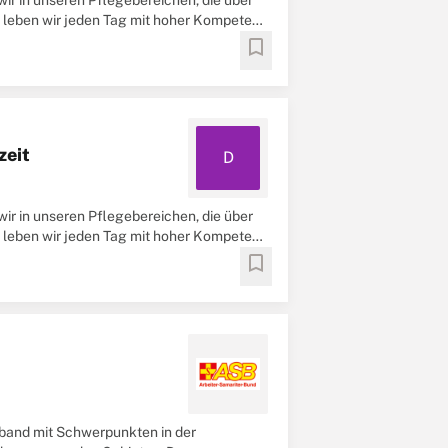
ir in unseren Pflegebereichen, die über
te leben wir jeden Tag mit hoher Kompetenz
bookmark
zeit
D
ir in unseren Pflegebereichen, die über
te leben wir jeden Tag mit hoher Kompetenz
bookmark
rband mit Schwerpunkten in der