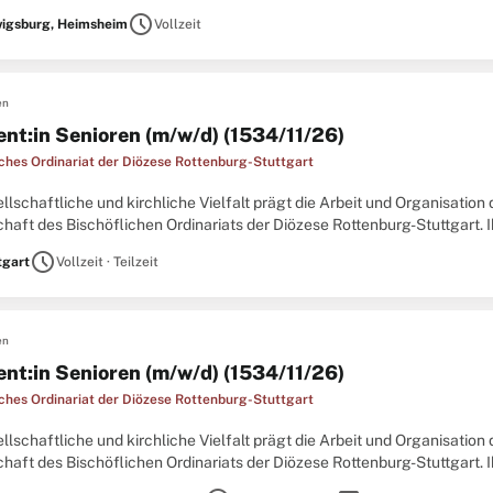
t in das Gemeinwesen eingebunden und wird von ehrenamtlich
schedule
igsburg, Heimsheim
Vollzeit
en
ent:in Senioren (m/w/d) (1534/11/26)
iches Ordinariat der Diözese Rottenburg-Stuttgart
llschaftliche und kirchliche Vielfalt prägt die Arbeit und Organisation
haft des Bischöflichen Ordinariats der Diözese Rottenburg-Stuttgart.
tungen, Dienste und Organisationen widmen sich wichtigen
schedule
tgart
Vollzeit · Teilzeit
en
ent:in Senioren (m/w/d) (1534/11/26)
iches Ordinariat der Diözese Rottenburg-Stuttgart
llschaftliche und kirchliche Vielfalt prägt die Arbeit und Organisation
haft des Bischöflichen Ordinariats der Diözese Rottenburg-Stuttgart.
tungen, Dienste und Organisationen widmen sich wichtigen