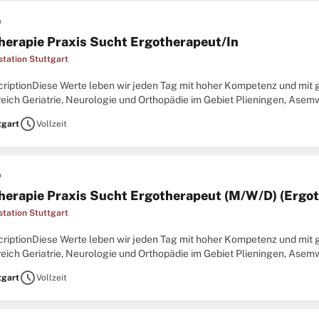
n
herapie Praxis Sucht Ergotherapeut/In
station Stuttgart
criptionDiese Werte leben wir jeden Tag mit hoher Kompetenz und mi
eich Geriatrie, Neurologie und Orthopädie im Gebiet Plieningen, Asem
bgeschlossene Ausbildung als Ergotherapeut:in\ N
schedule
tgart
Vollzeit
n
herapie Praxis Sucht Ergotherapeut (M/W/D) (Ergot
station Stuttgart
criptionDiese Werte leben wir jeden Tag mit hoher Kompetenz und mi
eich Geriatrie, Neurologie und Orthopädie im Gebiet Plieningen, Asem
bgeschlossene Ausbildung als Ergotherapeut:in\ N
schedule
tgart
Vollzeit