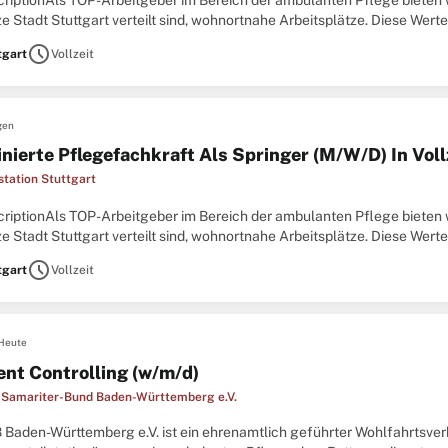
criptionAls TOP-Arbeitgeber im Bereich der ambulanten Pflege bieten w
e Stadt Stuttgart verteilt sind, wohnortnahe Arbeitsplätze. Diese Wer
 ganzem Herzen.\ N Sachkundige Pflege
schedule
tgart
Vollzeit
gen
nierte Pflegefachkraft Als Springer (M/W/D) In Voll
station Stuttgart
criptionAls TOP-Arbeitgeber im Bereich der ambulanten Pflege bieten w
e Stadt Stuttgart verteilt sind, wohnortnahe Arbeitsplätze. Diese Wer
 ganzem Herzen.\ N Sachkundige Pflege
schedule
tgart
Vollzeit
Heute
ent Controlling (w/m/d)
-Samariter-Bund Baden-Württemberg e.V.
 Baden-Württemberg e.V. ist ein ehrenamtlich geführter Wohlfahrtsve