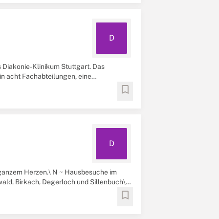
D
s Diakonie-Klinikum Stuttgart. Das
in acht Fachabteilungen, eine
bookmark
D
t ganzem Herzen.\ N ~ Hausbesuche im
wald, Birkach, Degerloch und Sillenbuch\
bookmark