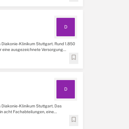
D
s Diakonie-Klinikum Stuttgart. Rund 1.850
ür eine ausgezeichnete Versorgung
bookmark
D
s Diakonie-Klinikum Stuttgart. Das
in acht Fachabteilungen, eine
bookmark