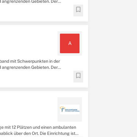
nd angrenzenden Gebieten. Der
bookmark
A
rband mit Schwerpunkten in der
nd angrenzenden Gebieten. Der
bookmark
e mit 12 Plätzen und einen ambulanten
lick über den Ort. Die Einrichtung ist