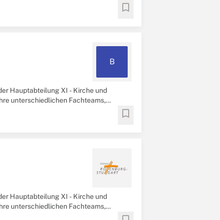
bookmark
B
 der Hauptabteilung XI - Kirche und
 Ihre unterschiedlichen Fachteams,
bookmark
 der Hauptabteilung XI - Kirche und
 Ihre unterschiedlichen Fachteams,
bookmark