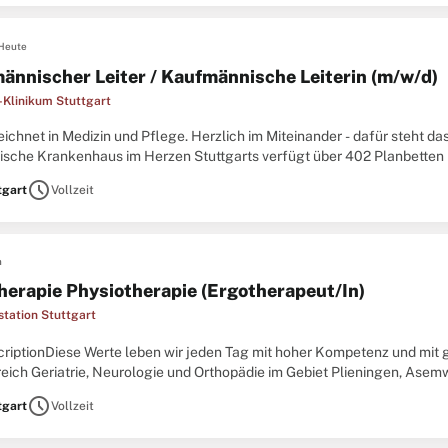
Heute
ännischer Leiter / Kaufmännische Leiterin (m/w/d)
-Klinikum Stuttgart
chnet in Medizin und Pflege. Herzlich im Miteinander - dafür steht da
ische Krankenhaus im Herzen Stuttgarts verfügt über 402 Planbetten 
omatische Tagesklinik mit 16 Plätzen, mehrere hochspezialisierte
schedule
tgart
Vollzeit
n
herapie Physiotherapie (Ergotherapeut/In)
station Stuttgart
criptionDiese Werte leben wir jeden Tag mit hoher Kompetenz und mi
eich Geriatrie, Neurologie und Orthopädie im Gebiet Plieningen, Asem
bgeschlossene Ausbildung als Ergotherapeut:in\ N
schedule
tgart
Vollzeit