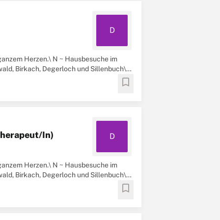
D
t ganzem Herzen.\ N ~ Hausbesuche im
wald, Birkach, Degerloch und Sillenbuch\
bookmark
herapeut/In)
D
t ganzem Herzen.\ N ~ Hausbesuche im
wald, Birkach, Degerloch und Sillenbuch\
bookmark