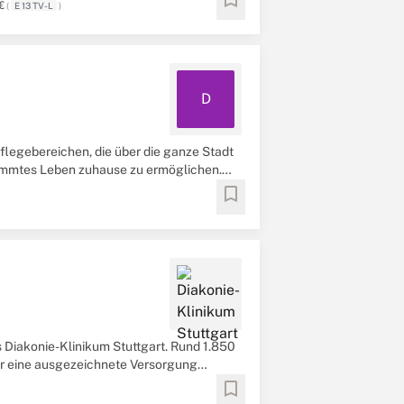
€
(
E 13 TV-L
)
D
flegebereichen, die über die ganze Stadt
estimmtes Leben zuhause zu ermöglichen.
bookmark
s Diakonie-Klinikum Stuttgart. Rund 1.850
ür eine ausgezeichnete Versorgung
bookmark