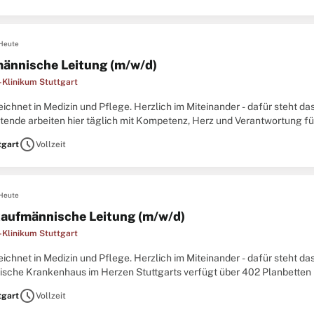
Heute
ännische Leitung (m/w/d)
-Klinikum Stuttgart
chnet in Medizin und Pflege. Herzlich im Miteinander - dafür steht da
itende arbeiten hier täglich mit Kompetenz, Herz und Verantwortung f
 Patientinnen und Patienten. Das evangelische
schedule
tgart
Vollzeit
Heute
kaufmännische Leitung (m/w/d)
-Klinikum Stuttgart
chnet in Medizin und Pflege. Herzlich im Miteinander - dafür steht da
ische Krankenhaus im Herzen Stuttgarts verfügt über 402 Planbetten 
omatische Tagesklinik mit 16 Plätzen, mehrere hochspezialisierte
schedule
tgart
Vollzeit