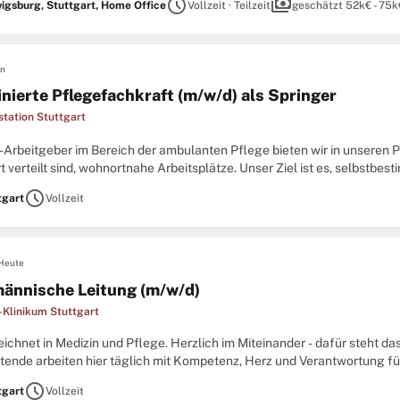
schedule
payments
igsburg, Stuttgart, Home Office
Vollzeit · Teilzeit
geschätzt 52k€ - 75k
en
nierte Pflegefachkraft (m/w/d) als Springer
station Stuttgart
-Arbeitgeber im Bereich der ambulanten Pflege bieten wir in unseren P
t verteilt sind, wohnortnahe Arbeitsplätze. Unser Ziel ist es, selbstb
t, Wertschätzung und Zuverlässigkeit sind
schedule
tgart
Vollzeit
Heute
ännische Leitung (m/w/d)
-Klinikum Stuttgart
chnet in Medizin und Pflege. Herzlich im Miteinander - dafür steht da
itende arbeiten hier täglich mit Kompetenz, Herz und Verantwortung f
 Patientinnen und Patienten.Das evangelische Krankenhaus
schedule
tgart
Vollzeit