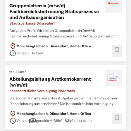
Gruppenleiter:in (m/w/d)
Fachbereichsbetreuung Stabsprozesse
und Aufbauorganisation
Stadtsparkasse Düsseldorf
Aufgaben Profil Wir bieten Gruppenleiter:in (m/w/d)
Fachbereichsbetreuung Stabsprozesse und Aufbauorganisation für
unsere Abteilung Fachbereichsbetreuung gesucht! Wir suchen eine
location_on
Mönchengladbach, Düsseldorf, Home Office
Person, die das eigene Team unterstützt, Prozesse gestaltet,
bookmark
schedule
Freude an Zusammenarbeit hat und unsere Stabsprozesse sowie IT-
Vollzeit · Teilzeit
Organisation ...
vor 13 Tagen
Abteilungsleitung Arztkontokorrent
(w/m/d)
Kassenärztliche Vereinigung Nordrhein
Sie suchen ein interessantes Aufgabengebiet in einem modernen
Dienstleistungsunternehmen? Die Kassenärztliche Vereinigung
Nordrhein mit ihren 24.000 Mitgliedern stellt die ambulante
location_on
Mönchengladbach, Düsseldorf, Home Office
medizinische und psychotherapeutische Versorgung von 9,5
bookmark
schedule
payments
Millionen Menschen in Nordrhein sicher. Für unsere Abteilung
Vollzeit
geschätzt 58k€ - 83k€
(
E 14 TV-L
)
Arztkontokorrent ...