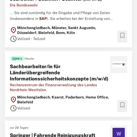
Die Bundeswehr
... Sie sind zuständig für die Eingabe und Pflege von Daten
(insbesondere in
SAP
). Sie arbeiten bei der Erstellung von
Bescheiden und Verträgen zu. Sie arbeiten bei der Erstellung von
Mönchengladbach, Münster, Sankt Augustin,
location_on
Vorlagen, Berichten und Stellungnahmen zu. Sie führen Akten. ...
Düsseldorf, Bielefeld, Bonn, Köln
bookmark
schedule
Vollzeit · Teilzeit
fiber_new
Heute
NEU
Sachbearbeiter/in für
Länderübergreifende
Informationssicherheitskonzepte (m/w/d)
Rechenzentrum der Finanzverwaltung des Landes
Nordrhein Westfalen
Mönchengladbach, Kaarst, Paderborn, Home Office,
location_on
Bielefeld
bookmark
schedule
Vollzeit
vor 28 Tagen
W
Springer | Fahrende Reinigungskraft