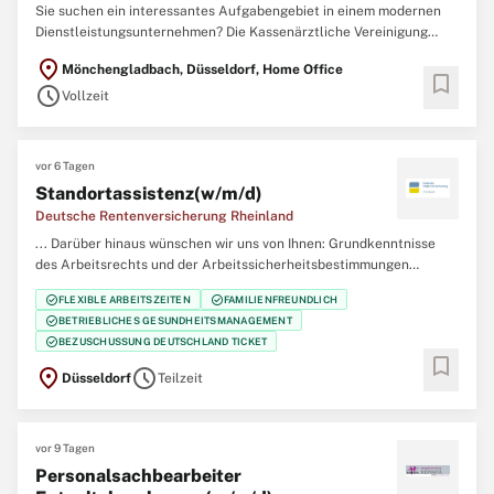
Sie suchen ein interessantes Aufgabengebiet in einem modernen
Dienstleistungsunternehmen? Die Kassenärztliche Vereinigung
Nordrhein mit ihren 24.000 Mitgliedern stellt die ambulante
location_on
Mönchengladbach, Düsseldorf, Home Office
medizinische und psychotherapeutische Versorgung von 9,5
bookmark
schedule
Millionen Menschen in Nordrhein sicher. Für für unseren Bereich ...
Vollzeit
vor 6 Tagen
Standortassistenz(w/m/d)
Deutsche Rentenversicherung Rheinland
... Darüber hinaus wünschen wir uns von Ihnen: Grundkenntnisse
des Arbeitsrechts und der Arbeitssicherheitsbestimmungen
Kenntnisse der Office-Produkte, der Nutzung von HCL Notes sowie
check_circle
check_circle
FLEXIBLE ARBEITSZEITEN
FAMILIENFREUNDLICH
SAP
SRM Grundkenntnisse der Datenschutzgrundverordnung Ihr
check_circle
BETRIEBLICHES GESUNDHEITSMANAGEMENT
Persönlichkeitsprofil: Ausgeprägte Kunden- und
check_circle
BEZUSCHUSSUNG DEUTSCHLAND TICKET
Serviceorientierung ...
bookmark
location_on
schedule
Düsseldorf
Teilzeit
vor 9 Tagen
Personalsachbearbeiter