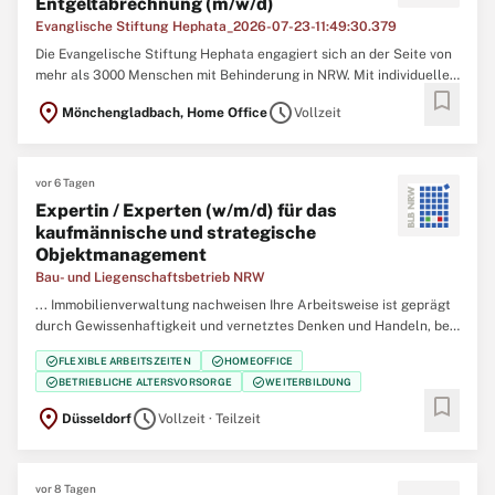
Entgeltabrechnung (m/w/d)
Evanglische Stiftung Hephata_2026-07-23-11:49:30.379
Die Evangelische Stiftung Hephata engagiert sich an der Seite von
mehr als 3000 Menschen mit Behinderung in NRW. Mit individueller
bookmark
Assistenz beim Wohnen und Arbeiten, sowie mit Beratung und
location_on
schedule
Mönchengladbach, Home Office
Vollzeit
Bildungsangeboten unterstützt sie Menschen auf deren Weg zu
Selbstbestimmung und Teilhabe. Wir suchen eine erfahrene ...
vor 6 Tagen
Expertin / Experten (w/m/d) für das
kaufmännische und strategische
Objektmanagement
Bau- und Liegenschaftsbetrieb NRW
... Immobilienverwaltung nachweisen Ihre Arbeitsweise ist geprägt
durch Gewissenhaftigkeit und vernetztes Denken und Handeln, bei
gleichzeitiger Fokussierung auf das Wesentliche Sie sind
check_circle
check_circle
FLEXIBLE ARBEITSZEITEN
HOMEOFFICE
kommunikationsstark und teamorientiert Die gängigen MS-Office-
check_circle
check_circle
BETRIEBLICHE ALTERSVORSORGE
WEITERBILDUNG
Produkte beherrschen Sie sicher Sie besitzen Kenntnisse in
SAP
...
bookmark
location_on
schedule
Düsseldorf
Vollzeit · Teilzeit
vor 8 Tagen