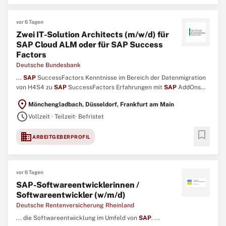
vor 6 Tagen
Zwei IT-Solution Architects (m/w/d) für
SAP Cloud ALM oder für SAP Success
Factors
Deutsche Bundesbank
...
SAP
SuccessFactors Kenntnisse im Bereich der Datenmigration
von H4S4 zu
SAP
SuccessFactors Erfahrungen mit
SAP
AddOns
wie z. ...
location_on
Mönchengladbach, Düsseldorf, Frankfurt am Main
schedule
Vollzeit · Teilzeit
· Befristet
bookmark
domain
ARBEITGEBERPROFIL
vor 6 Tagen
SAP-Softwareentwicklerinnen /
Softwareentwickler (w/m/d)
Deutsche Rentenversicherung Rheinland
... die Softwareentwicklung im Umfeld von
SAP
. ...