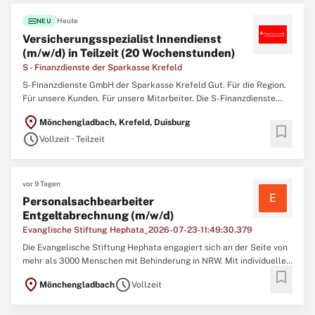
fiber_new
Heute
NEU
Versicherungsspezialist Innendienst
(m/w/d) in Teilzeit (20 Wochenstunden)
S - Finanzdienste der Sparkasse Krefeld
S-Finanzdienste GmbH der Sparkasse Krefeld Gut. Für die Region.
Für unsere Kunden. Für unsere Mitarbeiter. Die S-Finanzdienste
GmbH ist eine 100 %-ige Tochter der Sparkasse Krefeld. Zu
location_on
Mönchengladbach, Krefeld, Duisburg
unseren Aufgaben gehört es, die Mitarbeiter der Sparkasse Krefeld
bookmark
schedule
bei allen Versicherungsthemen und bei der Immobilienvermittlung
Vollzeit · Teilzeit
...
vor 9 Tagen
E
Personalsachbearbeiter
Entgeltabrechnung (m/w/d)
Evanglische Stiftung Hephata_2026-07-23-11:49:30.379
Die Evangelische Stiftung Hephata engagiert sich an der Seite von
mehr als 3000 Menschen mit Behinderung in NRW. Mit individueller
bookmark
Assistenz beim Wohnen und Arbeiten, sowie mit Beratung und
location_on
schedule
Mönchengladbach
Vollzeit
Bildungsangeboten unterstützt sie Menschen auf deren Weg zu
Selbstbestimmung und Teilhabe. Wir suchen eine erfahrene ...