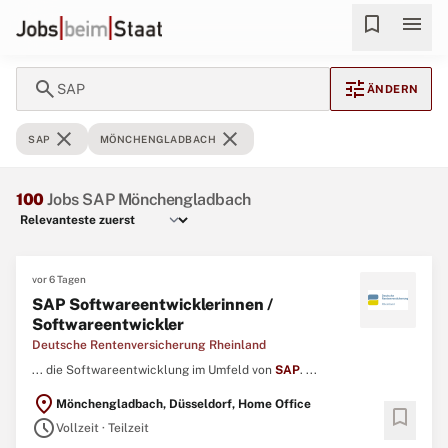
bookmark
menu
search
tune
SAP
ÄNDERN
close
close
SAP
MÖNCHENGLADBACH
100
Jobs SAP Mönchengladbach
vor 6 Tagen
SAP Softwareentwicklerinnen /
Softwareentwickler
Deutsche Rentenversicherung Rheinland
... die Softwareentwicklung im Umfeld von
SAP
. ...
location_on
Mönchengladbach, Düsseldorf, Home Office
bookmark
schedule
Vollzeit · Teilzeit