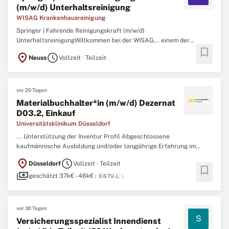
(m/w/d) Unterhaltsreinigung
WISAG Krankenhausreinigung
Springer | Fahrende Reinigungskraft (m/w/d)
UnterhaltsreinigungWillkommen bei der WISAG... einem der
bookmark
führenden Dienstleistungsunternehmen in Deutschland für die
location_on
schedule
Neuss
Vollzeit · Teilzeit
Bereiche : Aviation, Facility und Industrie . Mehr als 60.000
Mitarbeiterinnen und Mitarbeiter sind Tag für Tag bei uns im
Einsatz. Unsere ...
vor 20 Tagen
Materialbuchhalter*in (m/w/d) Dezernat
D03.2, Einkauf
Universitätsklinikum Düsseldorf
... Unterstützung der Inventur Profil Abgeschlossene
kaufmännische Ausbildung und/oder langjährige Erfahrung im
Bereich Materialbuchhaltung erwünscht Kenntnisse im
location_on
schedule
Düsseldorf
Vollzeit · Teilzeit
medizinischen Sachbedarf
SAP
-Kenntnisse im
bookmark
payments
Materialwirtschaftlichen Bereich Microsoft Office Signifikante
geschätzt 37k€ - 46k€
(
E 6 TV-L
)
Erfahrung im Lagerwesen Kommunikationsvermögen ...
vor 30 Tagen
S
Versicherungsspezialist Innendienst