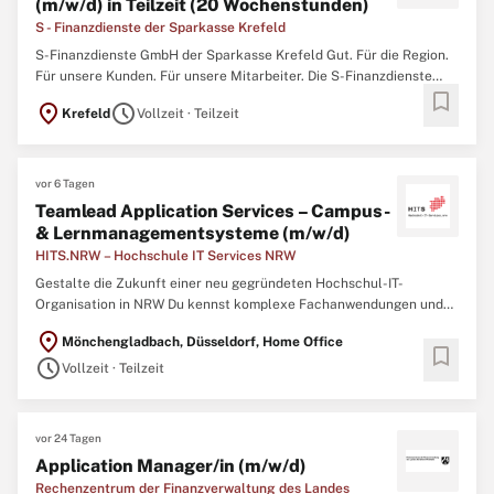
(m/w/d) in Teilzeit (20 Wochenstunden)
S - Finanzdienste der Sparkasse Krefeld
S-Finanzdienste GmbH der Sparkasse Krefeld Gut. Für die Region.
Für unsere Kunden. Für unsere Mitarbeiter. Die S-Finanzdienste
bookmark
GmbH ist eine 100 %-ige Tochter der Sparkasse Krefeld. Zu
location_on
schedule
Krefeld
Vollzeit · Teilzeit
unseren Aufgaben gehört es, die Mitarbeiter der Sparkasse Krefeld
bei allen Versicherungsthemen und bei der Immobilienvermittlung
...
vor 6 Tagen
Teamlead Application Services – Campus-
& Lernmanagementsysteme (m/w/d)
HITS.NRW – Hochschule IT Services NRW
Gestalte die Zukunft einer neu gegründeten Hochschul-IT-
Organisation in NRW Du kennst komplexe Fachanwendungen und
weißt, worauf es bei einem stabilen Betrieb, einer
location_on
Mönchengladbach, Düsseldorf, Home Office
bedarfsgerechten Weiterentwicklung und der Zusammenarbeit mit
bookmark
schedule
unterschiedlichen Nutzergruppen ankommt? Gleichzeitig möchtest
Vollzeit · Teilzeit
Du Verantwortung ...
vor 24 Tagen
Application Manager/in (m/w/d)
Rechenzentrum der Finanzverwaltung des Landes