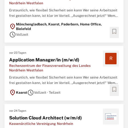
Nordrhein Westfalen
Erstaunlich, wie flexibel Sicherheit sein kann Wer seine Arbeitszeit
frei gestalten kann, ist klar im Vorteil. „Ausgerechnet jetzt!“ Wem
schießt dieser Gedanke nicht durch den Kopf, wenn der
Mönchengladbach, Kaarst, Paderborn, Home Office,
location_on
Kindergarten anruft, der Handwerker nur heute kann oder du
Bielefeld
bookmark
einfach nur das schöne Wetter nutzen möchtest? In den ...
schedule
Vollzeit
vor 23 Tagen
R
Application Manager/in (m/w/d)
Rechenzentrum der Finanzverwaltung des Landes
Nordrhein Westfalen
Erstaunlich, wie flexibel Sicherheit sein kann Wer seine Arbeitszeit
frei gestalten kann, ist klar im Vorteil. „Ausgerechnet jetzt!“ Wem
bookmark
schießt dieser Gedanke nicht durch den Kopf, wenn der
location_on
schedule
Kaarst
Vollzeit · Teilzeit
Kindergarten anruft, der Handwerker nur heute kann oder du
einfach nur das schöne Wetter nutzen möchtest? In den ...
vor 24 Tagen
Solution Cloud Architect (w/m/d)
Kassenärztliche Vereinigung Nordrhein