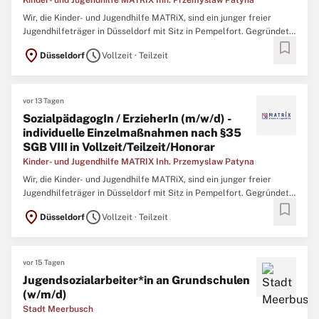
Kinder- und Jugendhilfe MATRIX Inh. Przemyslaw Patyna
Wir, die Kinder- und Jugendhilfe MATRiX, sind ein junger freier
Jugendhilfeträger in Düsseldorf mit Sitz in Pempelfort. Gegründet
bookmark
im Jahr 2018 von unserer Einrichtungsleitung Przemek Patyna,
location_on
schedule
Düsseldorf
Vollzeit · Teilzeit
bieten wir seitdem Hilfen im Bereich der ambulanten Jugendhilfe
(§27 ff. SGB VIII) für Kinder, Jugendliche und ...
vor 13 Tagen
SozialpädagogIn / ErzieherIn (m/w/d) -
individuelle Einzelmaßnahmen nach §35
SGB VIII in Vollzeit/Teilzeit/Honorar
Kinder- und Jugendhilfe MATRIX Inh. Przemyslaw Patyna
Wir, die Kinder- und Jugendhilfe MATRiX, sind ein junger freier
Jugendhilfeträger in Düsseldorf mit Sitz in Pempelfort. Gegründet
bookmark
im Jahr 2018 von unserer Einrichtungsleitung Przemek Patyna,
location_on
schedule
Düsseldorf
Vollzeit · Teilzeit
bieten wir seitdem Hilfen im Bereich der ambulanten Jugendhilfe
(§27 ff. SGB VIII) für Kinder, Jugendliche und ...
vor 15 Tagen
Jugendsozialarbeiter*in an Grundschulen
(w/m/d)
Stadt Meerbusch