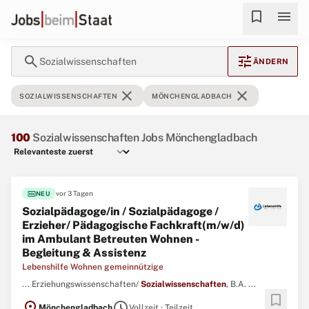
bookmark
menu
search
tune
Sozialwissenschaften
ÄNDERN
close
close
SOZIALWISSENSCHAFTEN
MÖNCHENGLADBACH
100
Sozialwissenschaften Jobs Mönchengladbach
fiber_new
vor 3 Tagen
NEU
Sozialpädagoge/in / Sozialpädagoge /
Erzieher/ Pädagogische Fachkraft(m/w/d)
im Ambulant Betreuten Wohnen -
Begleitung & Assistenz
Lebenshilfe Wohnen gemeinnützige
... Erziehungswissenschaften/
Sozialwissenschaften
, B.A. ...
bookmark
location_on
schedule
Mönchengladbach
Vollzeit · Teilzeit