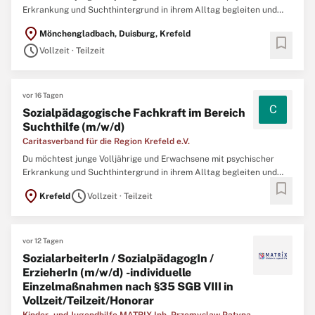
Erkrankung und Suchthintergrund in ihrem Alltag begleiten und
unterstützen? Für unser Angebot "Ambulant Betreutes Wohnen im
location_on
Mönchengladbach, Duisburg, Krefeld
Suchtbereich" suchen wir zum nächstmöglichen Zeitpunkt eine
bookmark
schedule
engagierte Fachkraft (m/w/d) mit sozial- oder
Vollzeit · Teilzeit
gesundheitsbezogener ...
vor 16 Tagen
C
Sozialpädagogische Fachkraft im Bereich
Suchthilfe (m/w/d)
Caritasverband für die Region Krefeld e.V.
Du möchtest junge Volljährige und Erwachsene mit psychischer
Erkrankung und Suchthintergrund in ihrem Alltag begleiten und
bookmark
unterstützen? Für unser Angebot "Ambulant Betreutes Wohnen im
location_on
schedule
Krefeld
Vollzeit · Teilzeit
Suchtbereich" suchen wir zum nächstmöglichen Zeitpunkt eine
engagierte Fachkraft (m/w/d) mit sozial- oder
gesundheitsbezogener ...
vor 12 Tagen
SozialarbeiterIn / SozialpädagogIn /
ErzieherIn (m/w/d) -individuelle
Einzelmaßnahmen nach §35 SGB VIII in
Vollzeit/Teilzeit/Honorar