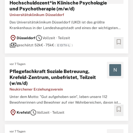
Hochschuldozent*in Klinische Psychologie
und Psychotherapie (m/w/d)
Universitätsklinikum Düsseldorf
Das Universitätsklinikum Düsseldorf (UKD) ist das größte
Krankenhaus in der Landeshauptstadt und eines der wichtigsten
medizinischen Zentren in NRW. Die 9.300 Mitarbeiterinnen und
location_on
schedule
Düsseldorf
Vollzeit · Teilzeit
Mitarbeiter in UKD und Tochterfirmen setzen sich dafür ein, dass
bookmark
payments
jährlich über 45.000 Patientinnen und Patienten stationär ...
geschätzt 52k€ - 75k€
(
E 13 TV-L
)
vor 7 Tagen
N
Pflegefachkraft Soziale Betreuung,
Krefeld-Zentrum, unbefristet, Teilzeit
(w/m/d)
Neukirchener Erziehungsverein
Unter dem Motto: "Gut aufgehoben sein", leben unsere 112
Bewohnerinnen und Bewohner auf vier Wohnbereichen, davon ist
bookmark
ein Wohnbereich gerontopsychiatrisch ausgerichtet. Wir versorgen
location_on
schedule
Krefeld
Vollzeit · Teilzeit
Menschen mit pflegerischen Hilfebedarf ab 18 Jahren und bieten
eingestreut Kurzzeitpflege an im Gerhard Tersteegen Haus ...
vor 7 Tagen