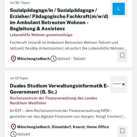
vor 30+ Tagen
L
Sozialpädagoge/in / Sozialpädagoge /
Erzieher/ Pädagogische Fachkraft(m/w/d)
im Ambulant Betreuten Wohnen -
Begleitung & Assistenz
Lebenshilfe Wohnen gemeinnützige
Fachkraft (m/w/d) im Ambulant Betreuten Wohnen Teilzeit und
Vollzeit| flexible Arbeitszeiten | ab sofort Die Lebenshilfe Wohnen
bookmark
gemeinnützige GmbH Mönchengladbach ist ein konfessionsloser,
location_on
schedule
Mönchengladbach
Vollzeit · Teilzeit
unabhängiger Anbieter von Wohn-, Assistenz- und
Unterstützungsangeboten für Menschen mit geistiger Behinderung
und ...
vor 22 Tagen
Duales Studium Verwaltungsinformatik E-
Government (B. Sc.)
Rechenzentrum der Finanzverwaltung des Landes
Nordrhein Westfalen
Im RZF – dem Rechenzentrum der Finanzverwaltung NRW –
gestalten wir das digitale Finanzamt von morgen. Klingt trocken?
Ist es nicht! Du hilfst dabei, Behördengänge online möglich zu
location_on
Mönchengladbach, Düsseldorf, Kaarst, Home Office
machen, Daten sicher zu übertragen und Abläufe zu vereinfachen.
bookmark
schedule
Kurz gesagt: Du machst das Leben von Millionen Menschen ...
Vollzeit