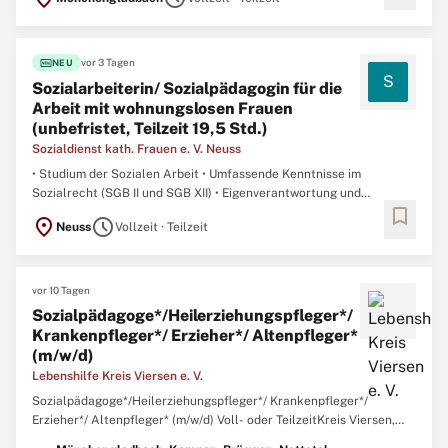
fiber_new
vor 3 Tagen
NEU
S
Sozialarbeiterin/ Sozialpädagogin für die
Arbeit mit wohnungslosen Frauen
(unbefristet, Teilzeit 19,5 Std.)
Sozialdienst kath. Frauen e. V. Neuss
• Studium der Sozialen Arbeit • Umfassende Kenntnisse im
Sozialrecht (SGB II und SGB XII) • Eigenverantwortung und
bookmark
Teambereitschaft • Belastbarkeit in Krisen- und Konfliktsituationen
location_on
schedule
Neuss
Vollzeit · Teilzeit
• Flexible Einsatzbereitschaft • Fundierte PC–Kenntnisse,
insbesondere Microsoft Office • Führerschein Klasse ...
vor 10 Tagen
Sozialpädagoge*/Heilerziehungspfleger*/
Krankenpfleger*/ Erzieher*/ Altenpfleger*
(m/w/d)
Lebenshilfe Kreis Viersen e. V.
Sozialpädagoge*/Heilerziehungspfleger*/ Krankenpfleger*/
Erzieher*/ Altenpfleger* (m/w/d) Voll- oder TeilzeitKreis Viersen,
DeutschlandMit Berufserfahrung28.07.26Verstärke unser Team!Als