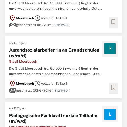
Die Stadt Meerbusch (rd. 59.000 Einwohner) liegt in der
unverwechselbaren niederrheinischen Landschaft. Gute
Bedingungen für Familien mit Kindern sowie Freizeit-, Bildungs-,
location_on
schedule
Meerbusch
Vollzeit · Teilzeit
Kultur-, und Erholungsangebote, ein buntes Vereinsleben und
bookmark
payments
rheinisches Brauchtum, städtisches Flair und ländliches Grün
geschätzt 50k€ - 70k€
(
S 12 TVöD
)
sorgen ...
vor 14 Tagen
S
Jugendsozialarbeiter*in an Grundschulen
(w/m/d)
Stadt Meerbusch
Die Stadt Meerbusch (rd. 59.000 Einwohner) liegt in der
unverwechselbaren niederrheinischen Landschaft. Gute
Bedingungen für Familien mit Kindern sowie Freizeit-, Bildungs-,
location_on
schedule
Meerbusch
Vollzeit · Teilzeit
Kultur-, und Erholungsangebote, ein buntes Vereinsleben und
bookmark
payments
rheinisches Brauchtum, städtisches Flair und ländliches Grün
geschätzt 50k€ - 70k€
(
S 12 TVöD
)
sorgen ...
vor 12 Tagen
L
Pädagogische Fachkraft soziale Teilhabe
(m/w/d)