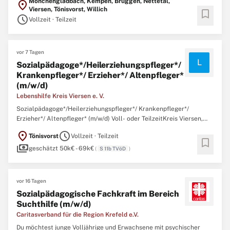
Mönchengladbach, Kempen, Brüggen, Nettetal,
location_on
gemeinnütziger Träger eines Wohnverbundes mit mehr als 360
Viersen, Tönisvorst, Willich
bookmark
Betreuungsverhältnissen in verschiedenen Wohnformen, dem ...
schedule
Vollzeit · Teilzeit
vor 7 Tagen
L
Sozialpädagoge*/Heilerziehungspfleger*/
Krankenpfleger*/ Erzieher*/ Altenpfleger*
(m/w/d)
Lebenshilfe Kreis Viersen e. V.
Sozialpädagoge*/Heilerziehungspfleger*/ Krankenpfleger*/
Erzieher*/ Altenpfleger* (m/w/d) Voll- oder TeilzeitKreis Viersen,
DeutschlandMit Berufserfahrung28.07.26Verstärke unser Team!Als
location_on
schedule
Tönisvorst
Vollzeit · Teilzeit
gemeinnütziger Träger eines Wohnverbundes mit mehr als 360
bookmark
payments
Betreuungsverhältnissen in verschiedenen Wohnformen, dem ...
geschätzt 50k€ - 69k€
(
S 11b TVöD
)
vor 16 Tagen
Sozialpädagogische Fachkraft im Bereich
Suchthilfe (m/w/d)
Caritasverband für die Region Krefeld e.V.
Du möchtest junge Volljährige und Erwachsene mit psychischer