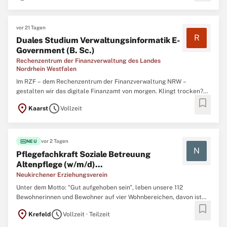
vor 21 Tagen
R
Duales Studium Verwaltungsinformatik E-
Government (B. Sc.)
Rechenzentrum der Finanzverwaltung des Landes
Nordrhein Westfalen
Im RZF – dem Rechenzentrum der Finanzverwaltung NRW –
gestalten wir das digitale Finanzamt von morgen. Klingt trocken?
bookmark
Ist es nicht! Du hilfst dabei, Behördengänge online möglich zu
location_on
schedule
Kaarst
Vollzeit
machen, Daten sicher zu übertragen und Abläufe zu vereinfachen.
Kurz gesagt: Du machst das Leben von Millionen Menschen ...
fiber_new
vor 2 Tagen
NEU
N
Pflegefachkraft Soziale Betreuung
Altenpflege (w/m/d)...
Neukirchener Erziehungsverein
Unter dem Motto: "Gut aufgehoben sein", leben unsere 112
Bewohnerinnen und Bewohner auf vier Wohnbereichen, davon ist
bookmark
ein Wohnbereich gerontopsychiatrisch ausgerichtet. Wir versorgen
location_on
schedule
Krefeld
Vollzeit · Teilzeit
Menschen mit pflegerischen Hilfebedarf ab 18 Jahren und bieten
eingestreut Kurzzeitpflege an im Gerhard Tersteegen Haus ...