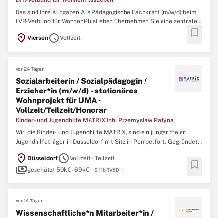
LVR-Verbund für WohnenPlusLeben
Das sind Ihre Aufgaben Als Pädagogische Fachkraft (m/w/d) beim
LVR-Verbund für WohnenPlusLeben übernehmen Sie eine zentrale
bookmark
Rolle in der Begleitung und Unterstützung von Menschen mit
location_on
schedule
Viersen
Vollzeit
Beeinträchtigung und herausfordendem Verhalten. Ihre Arbeit ist
ebenso anspruchsvoll wie bereichernd – Sie gestalten den ...
vor 24 Tagen
Sozialarbeiterin / Sozialpädagogin /
Erzieher*in (m/w/d) - stationäres
Wohnprojekt für UMA ·
Vollzeit/Teilzeit/Honorar
Kinder- und Jugendhilfe MATRIX Inh. Przemyslaw Patyna
Wir, die Kinder- und Jugendhilfe MATRiX, sind ein junger freier
Jugendhilfeträger in Düsseldorf mit Sitz in Pempelfort. Gegründet
im Jahr 2018 von unserer Einrichtungsleitung Przemek Patyna,
location_on
schedule
Düsseldorf
Vollzeit · Teilzeit
bieten wir seitdem Hilfen im Bereich der ambulanten Jugendhilfe
bookmark
payments
(§27 ff. SGB VIII) für Kinder, Jugendliche und ...
geschätzt 50k€ - 69k€
(
S 11b TVöD
)
vor 14 Tagen
Wissenschaftliche*n Mitarbeiter*in /