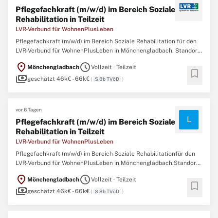
Pflegefachkraft (m/w/d) im Bereich Soziale
Rehabilitation in Teilzeit
LVR-Verbund für WohnenPlusLeben
Pflegefachkraft (m/w/d) im Bereich Soziale Rehabilitation für den
LVR-Verbund für WohnenPlusLeben in Mönchengladbach. Standort:
Mönchengladbach Einsatzstelle: LVR-Verbund für
location_on
schedule
Mönchengladbach
Vollzeit · Teilzeit
WohnenPlusLeben Vergütung: S8b TVöD-SuE Arbeitszeit: Teilzeit
bookmark
payments
bis 30 Std./Woche unbefristet Besetzungsstart: ...
geschätzt 46k€ - 66k€
(
S 8b TVöD
)
vor 6 Tagen
L
Pflegefachkraft (m/w/d) im Bereich Soziale
Rehabilitation in Teilzeit
LVR-Verbund für WohnenPlusLeben
Pflegefachkraft (m/w/d) im Bereich Soziale Rehabilitationfür den
LVR-Verbund für WohnenPlusLeben in Mönchengladbach.Standort:
MönchengladbachEinsatzstelle: LVR-Verbund für
location_on
schedule
Mönchengladbach
Vollzeit · Teilzeit
WohnenPlusLebenVergütung: S8b TVöD-SuEArbeitszeit: Teilzeit bis
bookmark
payments
30 Std./WocheunbefristetBesetzungsstart: nächstmöglichDas ...
geschätzt 46k€ - 66k€
(
S 8b TVöD
)