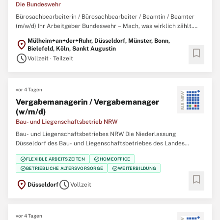
Die Bundeswehr
Bürosachbearbeiterin / Bürosachbearbeiter / Beamtin / Beamter
(m/w/d) Ihr Arbeitgeber Bundeswehr – Mach, was wirklich zählt.
Gemeinsam mit über 260.000 zivilen und militärischen
Mülheim+an+der+Ruhr, Düsseldorf, Münster, Bonn,
location_on
Mitarbeitenden garantieren wir Sicherheit, Souveränität und die
Bielefeld, Köln, Sankt Augustin
bookmark
außenpolitische Handlungsfähigkeit
schedule
Vollzeit · Teilzeit
vor 4 Tagen
Vergabemanagerin / Vergabemanager
(w/m/d)
Bau- und Liegenschaftsbetrieb NRW
Bau- und Liegenschaftsbetriebes NRW Die Niederlassung
Düsseldorf des Bau- und Liegenschaftsbetriebes des Landes
Nordrhein‑Westfalen (BLB NRW) sucht zum nächstmöglichen
check_circle
check_circle
FLEXIBLE ARBEITSZEITEN
HOMEOFFICE
Zeitpunkt eine/einen Vergabemanagerin / Vergabemanager (w/m/d)
check_circle
check_circle
BETRIEBLICHE ALTERSVORSORGE
WEITERBILDUNG
Der Bau- und Liegenschaftsbetrieb NRW ist Eigentümer,
bookmark
location_on
schedule
Düsseldorf
Vollzeit
vor 4 Tagen