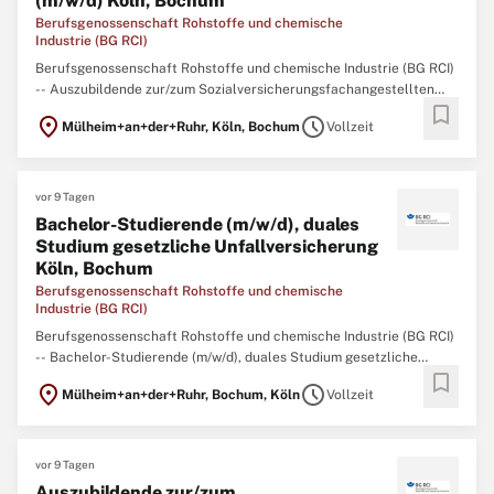
(m/w/d) Köln, Bochum
Berufsgenossenschaft Rohstoffe und chemische
Industrie (BG RCI)
Berufsgenossenschaft Rohstoffe und chemische Industrie (BG RCI)
-- Auszubildende zur/zum Sozialversicherungsfachangestellten
bookmark
(m/w/d) Köln, Bochum Mit Wissen und Engagement für andere –
location_on
schedule
Mülheim+an+der+Ruhr, Köln, Bochum
Vollzeit
Beginnen Sie Ihre Ausbildung in der Sozialversicherung! Die BG RCI
ist ein moderner Dienstleister
vor 9 Tagen
Bachelor-Studierende (m/w/d), duales
Studium gesetzliche Unfallversicherung
Köln, Bochum
Berufsgenossenschaft Rohstoffe und chemische
Industrie (BG RCI)
Berufsgenossenschaft Rohstoffe und chemische Industrie (BG RCI)
-- Bachelor-Studierende (m/w/d), duales Studium gesetzliche
bookmark
Unfallversicherung Köln, Bochum Formen Sie die
location_on
schedule
Mülheim+an+der+Ruhr, Bochum, Köln
Vollzeit
Sozialversicherung von morgen – Studieren Sie mit Vision! Die BG
RCI ist ein moderner Dienstleister der gesetzlichen
vor 9 Tagen
Auszubildende zur/zum