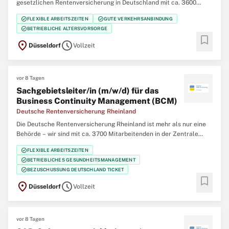
gesetzlichen Rentenversicherung in Deutschland mit ca. 3600
Mitarbeiterinnen und Mitarbeitern in der Hauptverwaltung in
check_circle
check_circle
FLEXIBLE ARBEITSZEITEN
GUTE VERKEHRSANBINDUNG
Düsseldorf, 12 regionalen Service-Zentren im Bereich der
check_circle
BETRIEBLICHE ALTERSVORSORGE
Regierungsbezirke Düsseldorf und Köln und 5
bookmark
location_on
schedule
Düsseldorf
Vollzeit
vor 8 Tagen
Sachgebietsleiter/in (m/w/d) für das
Business Continuity Management (BCM)
Deutsche Rentenversicherung Rheinland
Die Deutsche Rentenversicherung Rheinland ist mehr als nur eine
Behörde – wir sind mit ca. 3700 Mitarbeitenden in der Zentrale
(Düsseldorf), 12 regionalen Service-Zentren und einem eigenem
check_circle
FLEXIBLE ARBEITSZEITEN
Klinikverbund mit 5 Rehabilitationskliniken einer der größten
check_circle
BETRIEBLICHES GESUNDHEITSMANAGEMENT
Regionalträger der gesetzlichen
check_circle
BEZUSCHUSSUNG DEUTSCHLAND TICKET
bookmark
location_on
schedule
Düsseldorf
Vollzeit
vor 8 Tagen