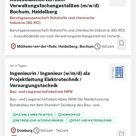
Verwaltungsfachangestellten (m/w/d)
Bochum, Heidelberg
Berufsgenossenschaft Rohstoffe und chemische
Industrie (BG RCI)
Berufsgenossenschaft Rohstoffe und chemische Industrie (BG RCI)
-- Auszubildende zur/zum Verwaltungsfachangestellten (m/w/d)
bookmark
Bochum, Heidelberg Mit Wissen und Engagement für andere –
location_on
schedule
Mülheim+an+der+Ruhr, Heidelberg, Bochum
Vollzeit
Beginnen Sie Ihre Ausbildung in der Sozialversicherung! Die BG RCI
ist ein moderner Dienstleister
vor 11 Tagen
Ingenieurin / Ingenieur (w/m/d) als
Projektleitung Elektrotechnik /
Versorgungstechnik
Bau- und Liegenschaftsbetrieb NRW
Bau- und Liegenschaftsbetriebes NRW Die Niederlassung
Bundesbau mit dem Standort Duisburg des Bau- und
Liegenschaftsbetriebes des Landes Nordrhein‑Westfalen (BLB
check_circle
check_circle
FLEXIBLE ARBEITSZEITEN
HOMEOFFICE
NRW) sucht zum nächstmöglichen Zeitpunkt eine/einen Ingenieurin
check_circle
check_circle
BETRIEBLICHE ALTERSVORSORGE
FORT- UND WEITERBILDUNG
/ Ingenieur (w/m/d) als Projektleitung Elektrotechnik /
location_on
schedule
Duisburg
Vollzeit · Teilzeit
bookmark