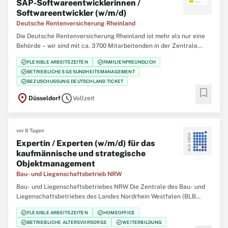
SAP-Softwareentwicklerinnen /
Softwareentwickler (w/m/d)
Deutsche Rentenversicherung Rheinland
Die Deutsche Rentenversicherung Rheinland ist mehr als nur eine
Behörde – wir sind mit ca. 3700 Mitarbeitenden in der Zentrale
(Düsseldorf), 12 regionalen Service-Zentren und einem eigenem
check_circle
check_circle
FLEXIBLE ARBEITSZEITEN
FAMILIENFREUNDLICH
Klinikverbund mit 5 Rehabilitationskliniken einer der größten
check_circle
BETRIEBLICHES GESUNDHEITSMANAGEMENT
Regionalträger der gesetzlichen
check_circle
BEZUSCHUSSUNG DEUTSCHLAND TICKET
bookmark
location_on
schedule
Düsseldorf
Vollzeit
vor 8 Tagen
Expertin / Experten (w/m/d) für das
kaufmännische und strategische
Objektmanagement
Bau- und Liegenschaftsbetrieb NRW
Bau- und Liegenschaftsbetriebes NRW Die Zentrale des Bau- und
Liegenschaftsbetriebes des Landes Nordrhein Westfalen (BLB
NRW) sucht zum nächstmöglichen Zeitpunkt eine/n Expertin /
check_circle
check_circle
FLEXIBLE ARBEITSZEITEN
HOMEOFFICE
Experten (w/m/d) für das kaufmännische und strategische
check_circle
check_circle
BETRIEBLICHE ALTERSVORSORGE
WEITERBILDUNG
Objektmanagement Der Bau- und Liegenschaftsbetrieb