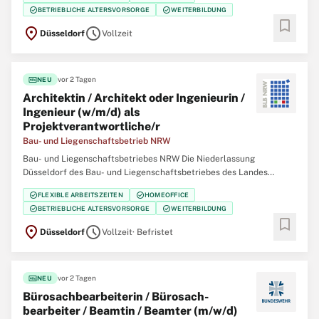
eine/einen Projektmanagerin / Projektmanager (w/m/d) Change und
check_circle
check_circle
BETRIEBLICHE ALTERSVORSORGE
WEITERBILDUNG
Kommunikation SAP S/4HANA Der Bau- und Liegenschaftsbetrieb
bookmark
location_on
schedule
Düsseldorf
Vollzeit
fiber_new
vor 2 Tagen
NEU
Architektin / Architekt oder Ingenieurin /
Ingenieur (w/m/d) als
Projektverantwortliche/r
Bau- und Liegenschaftsbetrieb NRW
Bau- und Liegenschaftsbetriebes NRW Die Niederlassung
Düsseldorf des Bau- und Liegenschaftsbetriebes des Landes
Nordrhein‑Westfalen (BLB NRW) sucht zum nächstmöglichen
check_circle
check_circle
FLEXIBLE ARBEITSZEITEN
HOMEOFFICE
Zeitpunkt für die Immobilienmanagementabteilung Finanzen
check_circle
check_circle
BETRIEBLICHE ALTERSVORSORGE
WEITERBILDUNG
eine/einen Architektin / Architekten oder Ingenieurin /
bookmark
location_on
schedule
Düsseldorf
Vollzeit
· Befristet
fiber_new
vor 2 Tagen
NEU
Büro­sach­bearbeiterin / Büro­sach­
bearbeiter / Beamtin / Beamter (m/w/d)