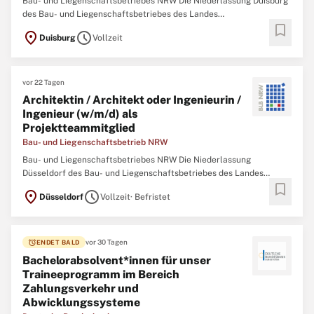
Bau- und Liegenschaftsbetriebes NRW Die Niederlassung Duisburg
des Bau- und Liegenschaftsbetriebes des Landes
bookmark
Nordrhein‑Westfalen (BLB NRW) sucht zum nächstmöglichen
location_on
schedule
Duisburg
Vollzeit
Zeitpunkt eine/einen Immobilienmanagerin / Immobilienmanager
(w/m/d) Der Bau- und Liegenschaftsbetrieb NRW ist Eigentümer,
vor 22 Tagen
Architektin / Architekt oder Ingenieurin /
Ingenieur (w/m/d) als
Projektteammitglied
Bau- und Liegenschaftsbetrieb NRW
Bau- und Liegenschaftsbetriebes NRW Die Niederlassung
Düsseldorf des Bau- und Liegenschaftsbetriebes des Landes
bookmark
Nordrhein-Westfalen (BLB NRW) sucht zum nächstmöglichen
location_on
schedule
Düsseldorf
Vollzeit
· Befristet
Zeitpunkt eine/n Architektin / Architekten oder Ingenieurin /
Ingenieur (w/m/d) als Projektteammitglied Der Bau-
alarm
vor 30 Tagen
ENDET BALD
Bachelorabsolvent*innen für unser
Traineeprogramm im Bereich
Zahlungsverkehr und
Abwicklungssysteme