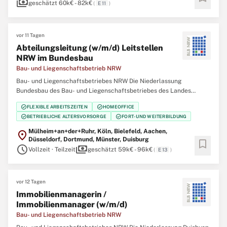
payments
geschätzt 60k€ - 82k€
(
E 11
)
vor 11 Tagen
Abteilungsleitung (w/m/d) Leitstellen
NRW im Bundesbau
Bau- und Liegenschaftsbetrieb NRW
Bau- und Liegenschaftsbetriebes NRW Die Niederlassung
Bundesbau des Bau- und Liegenschaftsbetriebes des Landes
Nordrhein‑Westfalen (BLB NRW) sucht zum nächstmöglichen
check_circle
check_circle
FLEXIBLE ARBEITSZEITEN
HOMEOFFICE
Zeitpunkt eine Abteilungsleitung (w/m/d) Leitstellen NRW im
check_circle
check_circle
BETRIEBLICHE ALTERSVORSORGE
FORT- UND WEITERBILDUNG
Bundesbau Der Bau- und Liegenschaftsbetrieb NRW ist Eigentümer,
Mülheim+an+der+Ruhr, Köln, Bielefeld, Aachen,
location_on
Düsseldorf, Dortmund, Münster, Duisburg
bookmark
schedule
payments
Vollzeit · Teilzeit
geschätzt 59k€ - 96k€
(
E 13
)
vor 12 Tagen
Immobilienmanagerin /
Immobilienmanager (w/m/d)
Bau- und Liegenschaftsbetrieb NRW