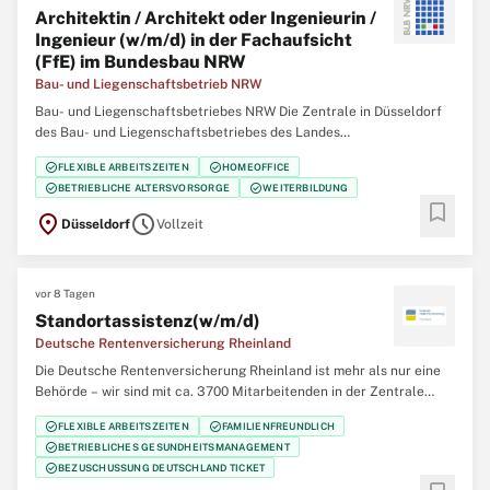
Architektin / Architekt oder Ingenieurin /
Ingenieur (w/m/d) in der Fachaufsicht
(FfE) im Bundesbau NRW
Bau- und Liegenschaftsbetrieb NRW
Bau- und Liegenschaftsbetriebes NRW Die Zentrale in Düsseldorf
des Bau- und Liegenschaftsbetriebes des Landes
Nordrhein‑Westfalen (BLB NRW) sucht zum nächstmöglichen
check_circle
check_circle
FLEXIBLE ARBEITSZEITEN
HOMEOFFICE
Zeitpunkt eine/einen Architektin / Architekten oder Ingenieurin /
check_circle
check_circle
BETRIEBLICHE ALTERSVORSORGE
WEITERBILDUNG
Ingenieur (w/m/d) in der Fachaufsicht (FfE) im Bundesbau
bookmark
location_on
schedule
Düsseldorf
Vollzeit
vor 8 Tagen
Standortassistenz(w/m/d)
Deutsche Rentenversicherung Rheinland
Die Deutsche Rentenversicherung Rheinland ist mehr als nur eine
Behörde – wir sind mit ca. 3700 Mitarbeitenden in der Zentrale
(Düsseldorf), 12 regionalen Service-Zentren und einem eigenem
check_circle
check_circle
FLEXIBLE ARBEITSZEITEN
FAMILIENFREUNDLICH
Klinikverbund mit 5 Rehabilitationskliniken einer der größten
check_circle
BETRIEBLICHES GESUNDHEITSMANAGEMENT
Regionalträger der gesetzlichen
check_circle
BEZUSCHUSSUNG DEUTSCHLAND TICKET