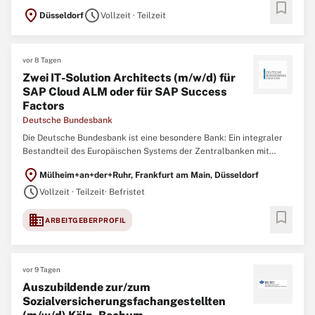
bookmark
location_on
schedule
Düsseldorf
Vollzeit · Teilzeit
vor 8 Tagen
Zwei IT-Solution Architects (m/w/d) für
SAP Cloud ALM oder für SAP Success
Factors
Deutsche Bundesbank
Die Deutsche Bundesbank ist eine besondere Bank: Ein integraler
Bestandteil des Europäischen Systems der Zentralbanken mit
bedeutender Funktion in der Finanzstabilität, Bankenaufsicht,
location_on
Mülheim+an+der+Ruhr, Frankfurt am Main, Düsseldorf
Geldpolitik und im Zahlungsverkehr in Deutschland. Allem voran
schedule
jedoch sind wir ein starkes Team
Vollzeit · Teilzeit
· Befristet
bookmark
domain
ARBEITGEBERPROFIL
vor 9 Tagen
Auszubildende zur/zum
Sozialversicherungsfachangestellten