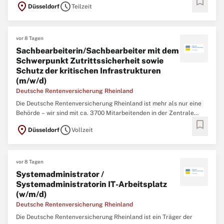
bookmark
location_on
schedule
Düsseldorf
Teilzeit
vor 8 Tagen
Sachbearbeiterin/Sachbearbeiter mit dem
Schwerpunkt Zutrittssicherheit sowie
Schutz der kritischen Infrastrukturen
(m/w/d)
Deutsche Rentenversicherung Rheinland
Die Deutsche Rentenversicherung Rheinland ist mehr als nur eine
Behörde – wir sind mit ca. 3700 Mitarbeitenden in der Zentrale
bookmark
(Düsseldorf), 12 regionalen Service-Zentren und einem eigenem
location_on
schedule
Düsseldorf
Vollzeit
Klinikverbund mit 5 Rehabilitationskliniken einer der größten
Regionalträger der gesetzlichen
vor 8 Tagen
Systemadministrator /
Systemadministratorin IT-Arbeitsplatz
(w/m/d)
Deutsche Rentenversicherung Rheinland
Die Deutsche Rentenversicherung Rheinland ist ein Träger der