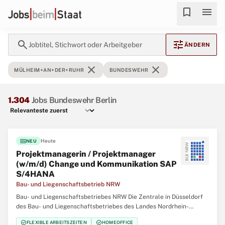
bookmark
menu
search
tune
Jobtitel, Stichwort oder Arbeitgeber
ÄNDERN
close
close
MÜLHEIM+AN+DER+RUHR
BUNDESWEHR
1.304
Jobs Bundeswehr Berlin
fiber_new
Heute
NEU
Projektmanagerin / Projektmanager
(w/m/d) Change und Kommunikation SAP
S/4HANA
Bau- und Liegenschaftsbetrieb NRW
Bau- und Liegenschaftsbetriebes NRW Die Zentrale in Düsseldorf
des Bau- und Liegenschaftsbetriebes des Landes Nordrhein-
Westfalen (BLB NRW) sucht zum nächstmöglichen Zeitpunkt
check_circle
check_circle
FLEXIBLE ARBEITSZEITEN
HOMEOFFICE