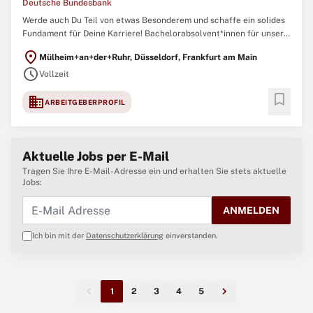
Deutsche Bundesbank
Werde auch Du Teil von etwas Besonderem und schaffe ein solides
Fundament für Deine Karriere! Bachelorabsolvent*innen für unser
Traineeprogramm im Bereich Zahlungsverkehr und
location_on
Mülheim+an+der+Ruhr, Düsseldorf, Frankfurt am Main
Abwicklungssysteme Frankfurt am Main, Düsseldorf Vollzeit
schedule
(Teilzeit ist grundsätzlich möglich), befristet
Vollzeit
bookmark
domain
ARBEITGEBERPROFIL
Aktuelle Jobs per E-Mail
Tragen Sie Ihre E-Mail-Adresse ein und erhalten Sie stets aktuelle
Jobs:
ANMELDEN
Ich bin mit der
Datenschutzerklärung
einverstanden.
1
2
3
4
5