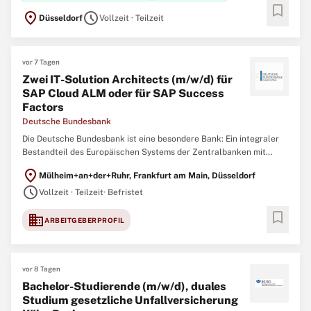
bookmark
location_on
schedule
Düsseldorf
Vollzeit · Teilzeit
vor 7 Tagen
Zwei IT-Solution Architects (m/w/d) für
SAP Cloud ALM oder für SAP Success
Factors
Deutsche Bundesbank
Die Deutsche Bundesbank ist eine besondere Bank: Ein integraler
Bestandteil des Europäischen Systems der Zentralbanken mit
bedeutender Funktion in der Finanzstabilität, Bankenaufsicht,
location_on
Mülheim+an+der+Ruhr, Frankfurt am Main, Düsseldorf
Geldpolitik und im Zahlungsverkehr in Deutschland. Allem voran
schedule
jedoch sind wir ein starkes Team
Vollzeit · Teilzeit
· Befristet
bookmark
domain
ARBEITGEBERPROFIL
vor 8 Tagen
Bachelor-Studierende (m/w/d), duales
Studium gesetzliche Unfallversicherung