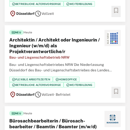
eine/einen Projektmanagerin / Projektmanager (w/m/d) Change und
check_circle
check_circle
BETRIEBLICHE ALTERSVORSORGE
WEITERBILDUNG
Kommunikation SAP S/4HANA Der Bau- und Liegenschaftsbetrieb
bookmark
location_on
schedule
Düsseldorf
Vollzeit
fiber_new
Heute
NEU
Architektin / Architekt oder Ingenieurin /
Ingenieur (w/m/d) als
Projektverantwortliche/r
Bau- und Liegenschaftsbetrieb NRW
Bau- und Liegenschaftsbetriebes NRW Die Niederlassung
Düsseldorf des Bau- und Liegenschaftsbetriebes des Landes
Nordrhein‑Westfalen (BLB NRW) sucht zum nächstmöglichen
check_circle
check_circle
FLEXIBLE ARBEITSZEITEN
HOMEOFFICE
Zeitpunkt für die Immobilienmanagementabteilung Finanzen
check_circle
check_circle
BETRIEBLICHE ALTERSVORSORGE
WEITERBILDUNG
eine/einen Architektin / Architekten oder Ingenieurin /
bookmark
location_on
schedule
Düsseldorf
Vollzeit
· Befristet
fiber_new
Heute
NEU
Büro­sach­bearbeiterin / Büro­sach­
bearbeiter / Beamtin / Beamter (m/w/d)