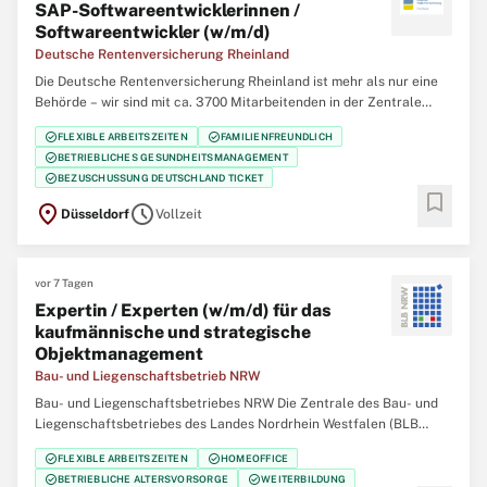
SAP-Softwareentwicklerinnen /
Softwareentwickler (w/m/d)
Deutsche Rentenversicherung Rheinland
Die Deutsche Rentenversicherung Rheinland ist mehr als nur eine
Behörde – wir sind mit ca. 3700 Mitarbeitenden in der Zentrale
(Düsseldorf), 12 regionalen Service-Zentren und einem eigenem
check_circle
check_circle
FLEXIBLE ARBEITSZEITEN
FAMILIENFREUNDLICH
Klinikverbund mit 5 Rehabilitationskliniken einer der größten
check_circle
BETRIEBLICHES GESUNDHEITSMANAGEMENT
Regionalträger der gesetzlichen
check_circle
BEZUSCHUSSUNG DEUTSCHLAND TICKET
bookmark
location_on
schedule
Düsseldorf
Vollzeit
vor 7 Tagen
Expertin / Experten (w/m/d) für das
kaufmännische und strategische
Objektmanagement
Bau- und Liegenschaftsbetrieb NRW
Bau- und Liegenschaftsbetriebes NRW Die Zentrale des Bau- und
Liegenschaftsbetriebes des Landes Nordrhein Westfalen (BLB
NRW) sucht zum nächstmöglichen Zeitpunkt eine/n Expertin /
check_circle
check_circle
FLEXIBLE ARBEITSZEITEN
HOMEOFFICE
Experten (w/m/d) für das kaufmännische und strategische
check_circle
check_circle
BETRIEBLICHE ALTERSVORSORGE
WEITERBILDUNG
Objektmanagement Der Bau- und Liegenschaftsbetrieb