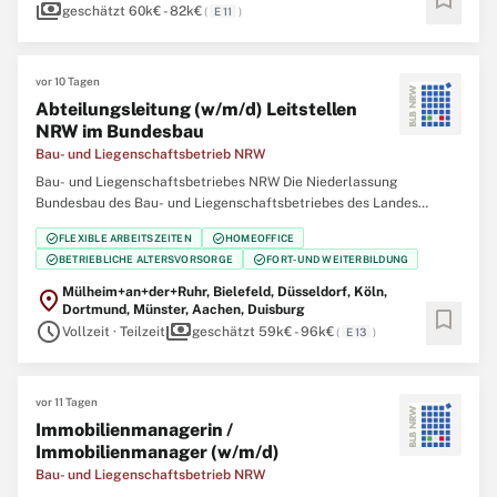
payments
geschätzt 60k€ - 82k€
(
E 11
)
vor 10 Tagen
Abteilungsleitung (w/m/d) Leitstellen
NRW im Bundesbau
Bau- und Liegenschaftsbetrieb NRW
Bau- und Liegenschaftsbetriebes NRW Die Niederlassung
Bundesbau des Bau- und Liegenschaftsbetriebes des Landes
Nordrhein‑Westfalen (BLB NRW) sucht zum nächstmöglichen
check_circle
check_circle
FLEXIBLE ARBEITSZEITEN
HOMEOFFICE
Zeitpunkt eine Abteilungsleitung (w/m/d) Leitstellen NRW im
check_circle
check_circle
BETRIEBLICHE ALTERSVORSORGE
FORT- UND WEITERBILDUNG
Bundesbau Der Bau- und Liegenschaftsbetrieb NRW ist Eigentümer,
Mülheim+an+der+Ruhr, Bielefeld, Düsseldorf, Köln,
location_on
Dortmund, Münster, Aachen, Duisburg
bookmark
schedule
payments
Vollzeit · Teilzeit
geschätzt 59k€ - 96k€
(
E 13
)
vor 11 Tagen
Immobilienmanagerin /
Immobilienmanager (w/m/d)
Bau- und Liegenschaftsbetrieb NRW