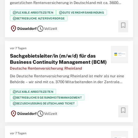
gesetzlichen Rentenversicherung in Deutschland mit ca. 3600
Mitarbeiterinnen und Mitarbeitern in der Hauptverwaltung in
check_circle
check_circle
FLEXIBLE ARBEITSZEITEN
GUTE VERKEHRSANBINDUNG
Düsseldorf, 12 regionalen Service-Zentren im Bereich der
check_circle
BETRIEBLICHE ALTERSVORSORGE
Regierungsbezirke Düsseldorf und Köln und 5
bookmark
location_on
schedule
Düsseldorf
Vollzeit
vor 7 Tagen
Sachgebietsleiter/in (m/w/d) für das
Business Continuity Management (BCM)
Deutsche Rentenversicherung Rheinland
Die Deutsche Rentenversicherung Rheinland ist mehr als nur eine
Behörde – wir sind mit ca. 3700 Mitarbeitenden in der Zentrale
(Düsseldorf), 12 regionalen Service-Zentren und einem eigenem
check_circle
FLEXIBLE ARBEITSZEITEN
Klinikverbund mit 5 Rehabilitationskliniken einer der größten
check_circle
BETRIEBLICHES GESUNDHEITSMANAGEMENT
Regionalträger der gesetzlichen
check_circle
BEZUSCHUSSUNG DEUTSCHLAND TICKET
bookmark
location_on
schedule
Düsseldorf
Vollzeit
vor 7 Tagen