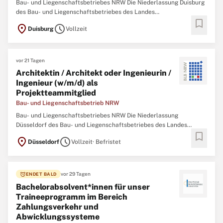
Bau- und Liegenschaftsbetriebes NRW Die Niederlassung Duisburg
des Bau- und Liegenschaftsbetriebes des Landes
bookmark
Nordrhein‑Westfalen (BLB NRW) sucht zum nächstmöglichen
location_on
schedule
Duisburg
Vollzeit
Zeitpunkt eine/einen Immobilienmanagerin / Immobilienmanager
(w/m/d) Der Bau- und Liegenschaftsbetrieb NRW ist Eigentümer,
vor 21 Tagen
Architektin / Architekt oder Ingenieurin /
Ingenieur (w/m/d) als
Projektteammitglied
Bau- und Liegenschaftsbetrieb NRW
Bau- und Liegenschaftsbetriebes NRW Die Niederlassung
Düsseldorf des Bau- und Liegenschaftsbetriebes des Landes
bookmark
Nordrhein-Westfalen (BLB NRW) sucht zum nächstmöglichen
location_on
schedule
Düsseldorf
Vollzeit
· Befristet
Zeitpunkt eine/n Architektin / Architekten oder Ingenieurin /
Ingenieur (w/m/d) als Projektteammitglied Der Bau-
alarm
vor 29 Tagen
ENDET BALD
Bachelorabsolvent*innen für unser
Traineeprogramm im Bereich
Zahlungsverkehr und
Abwicklungssysteme