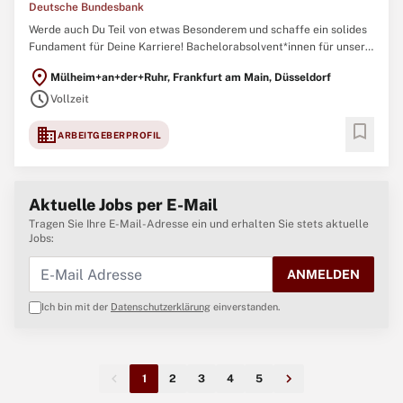
Deutsche Bundesbank
Werde auch Du Teil von etwas Besonderem und schaffe ein solides
Fundament für Deine Karriere! Bachelorabsolvent*innen für unser
Traineeprogramm im Bereich Zahlungsverkehr und
location_on
Mülheim+an+der+Ruhr, Frankfurt am Main, Düsseldorf
Abwicklungssysteme Frankfurt am Main, Düsseldorf Vollzeit
schedule
(Teilzeit ist grundsätzlich möglich), befristet
Vollzeit
bookmark
domain
ARBEITGEBERPROFIL
Aktuelle Jobs per E-Mail
Tragen Sie Ihre E-Mail-Adresse ein und erhalten Sie stets aktuelle
Jobs:
ANMELDEN
Ich bin mit der
Datenschutzerklärung
einverstanden.
1
2
3
4
5