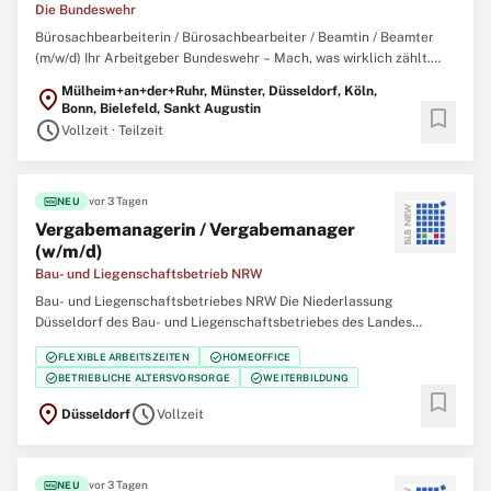
Die Bundeswehr
Bürosachbearbeiterin / Bürosachbearbeiter / Beamtin / Beamter
(m/w/d) Ihr Arbeitgeber Bundeswehr – Mach, was wirklich zählt.
Gemeinsam mit über 260.000 zivilen und militärischen
Mülheim+an+der+Ruhr, Münster, Düsseldorf, Köln,
location_on
Mitarbeitenden garantieren wir Sicherheit, Souveränität und die
Bonn, Bielefeld, Sankt Augustin
bookmark
außenpolitische Handlungsfähigkeit
schedule
Vollzeit · Teilzeit
fiber_new
vor 3 Tagen
NEU
Vergabemanagerin / Vergabemanager
(w/m/d)
Bau- und Liegenschaftsbetrieb NRW
Bau- und Liegenschaftsbetriebes NRW Die Niederlassung
Düsseldorf des Bau- und Liegenschaftsbetriebes des Landes
Nordrhein‑Westfalen (BLB NRW) sucht zum nächstmöglichen
check_circle
check_circle
FLEXIBLE ARBEITSZEITEN
HOMEOFFICE
Zeitpunkt eine/einen Vergabemanagerin / Vergabemanager (w/m/d)
check_circle
check_circle
BETRIEBLICHE ALTERSVORSORGE
WEITERBILDUNG
Der Bau- und Liegenschaftsbetrieb NRW ist Eigentümer,
bookmark
location_on
schedule
Düsseldorf
Vollzeit
fiber_new
vor 3 Tagen
NEU