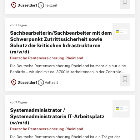
bookmark
location_on
schedule
Düsseldorf
Teilzeit
vor 7 Tagen
Sachbearbeiterin/Sachbearbeiter mit dem
Schwerpunkt Zutrittssicherheit sowie
Schutz der kritischen Infrastrukturen
(m/w/d)
Deutsche Rentenversicherung Rheinland
Die Deutsche Rentenversicherung Rheinland ist mehr als nur eine
Behörde – wir sind mit ca. 3700 Mitarbeitenden in der Zentrale
bookmark
(Düsseldorf), 12 regionalen Service-Zentren und einem eigenem
location_on
schedule
Düsseldorf
Vollzeit
Klinikverbund mit 5 Rehabilitationskliniken einer der größten
Regionalträger der gesetzlichen
vor 7 Tagen
Systemadministrator /
Systemadministratorin IT-Arbeitsplatz
(w/m/d)
Deutsche Rentenversicherung Rheinland
Die Deutsche Rentenversicherung Rheinland ist ein Träger der