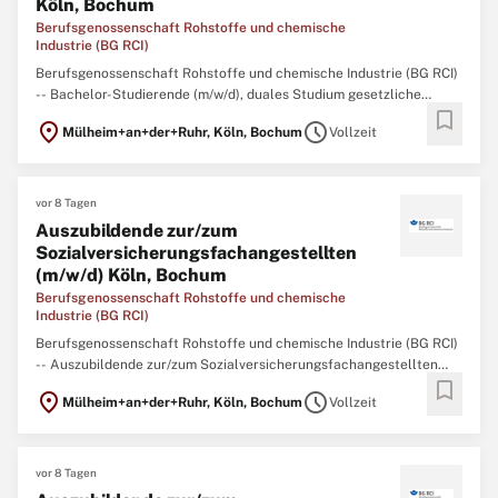
Köln, Bochum
Berufsgenossenschaft Rohstoffe und chemische
Industrie (BG RCI)
Berufsgenossenschaft Rohstoffe und chemische Industrie (BG RCI)
-- Bachelor-Studierende (m/w/d), duales Studium gesetzliche
bookmark
Unfallversicherung Köln, Bochum Formen Sie die
location_on
schedule
Mülheim+an+der+Ruhr, Köln, Bochum
Vollzeit
Sozialversicherung von morgen – Studieren Sie mit Vision! Die BG
RCI ist ein moderner Dienstleister der gesetzlichen
vor 8 Tagen
Auszubildende zur/zum
Sozialversicherungsfachangestellten
(m/w/d) Köln, Bochum
Berufsgenossenschaft Rohstoffe und chemische
Industrie (BG RCI)
Berufsgenossenschaft Rohstoffe und chemische Industrie (BG RCI)
-- Auszubildende zur/zum Sozialversicherungsfachangestellten
bookmark
(m/w/d) Köln, Bochum Mit Wissen und Engagement für andere –
location_on
schedule
Mülheim+an+der+Ruhr, Köln, Bochum
Vollzeit
Beginnen Sie Ihre Ausbildung in der Sozialversicherung! Die BG RCI
ist ein moderner Dienstleister
vor 8 Tagen