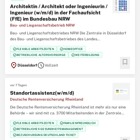
Architektin / Architekt oder Ingenieurin /
Ingenieur (w/m/d) in der Fachaufsicht
(FfE) im Bundesbau NRW
Bau- und Liegenschaftsbetrieb NRW
Bau- und Liegenschaftsbetriebes NRW Die Zentrale in Düsseldorf
des Bau- und Liegenschaftsbetriebes des Landes
Nordrhein‑Westfalen (BLB NRW) sucht zum nächstmöglichen
check_circle
check_circle
FLEXIBLE ARBEITSZEITEN
HOMEOFFICE
Zeitpunkt eine/einen Architektin / Architekten oder Ingenieurin /
check_circle
check_circle
BETRIEBLICHE ALTERSVORSORGE
WEITERBILDUNG
Ingenieur (w/m/d) in der Fachaufsicht (FfE) im Bundesbau
bookmark
location_on
schedule
Düsseldorf
Vollzeit
vor 7 Tagen
Standortassistenz(w/m/d)
Deutsche Rentenversicherung Rheinland
Die Deutsche Rentenversicherung Rheinland ist mehr als nur eine
Behörde – wir sind mit ca. 3700 Mitarbeitenden in der Zentrale
(Düsseldorf), 12 regionalen Service-Zentren und einem eigenem
check_circle
check_circle
FLEXIBLE ARBEITSZEITEN
FAMILIENFREUNDLICH
Klinikverbund mit 5 Rehabilitationskliniken einer der größten
check_circle
BETRIEBLICHES GESUNDHEITSMANAGEMENT
Regionalträger der gesetzlichen
check_circle
BEZUSCHUSSUNG DEUTSCHLAND TICKET