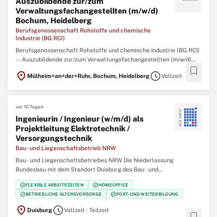
Auszubildende zur/zum
Verwaltungsfachangestellten (m/w/d)
Bochum, Heidelberg
Berufsgenossenschaft Rohstoffe und chemische
Industrie (BG RCI)
Berufsgenossenschaft Rohstoffe und chemische Industrie (BG RCI)
-- Auszubildende zur/zum Verwaltungsfachangestellten (m/w/d)
bookmark
Bochum, Heidelberg Mit Wissen und Engagement für andere –
location_on
schedule
Mülheim+an+der+Ruhr, Bochum, Heidelberg
Vollzeit
Beginnen Sie Ihre Ausbildung in der Sozialversicherung! Die BG RCI
ist ein moderner Dienstleister
vor 10 Tagen
Ingenieurin / Ingenieur (w/m/d) als
Projektleitung Elektrotechnik /
Versorgungstechnik
Bau- und Liegenschaftsbetrieb NRW
Bau- und Liegenschaftsbetriebes NRW Die Niederlassung
Bundesbau mit dem Standort Duisburg des Bau- und
Liegenschaftsbetriebes des Landes Nordrhein‑Westfalen (BLB
check_circle
check_circle
FLEXIBLE ARBEITSZEITEN
HOMEOFFICE
NRW) sucht zum nächstmöglichen Zeitpunkt eine/einen Ingenieurin
check_circle
check_circle
BETRIEBLICHE ALTERSVORSORGE
FORT- UND WEITERBILDUNG
/ Ingenieur (w/m/d) als Projektleitung Elektrotechnik /
location_on
schedule
Duisburg
Vollzeit · Teilzeit
bookmark