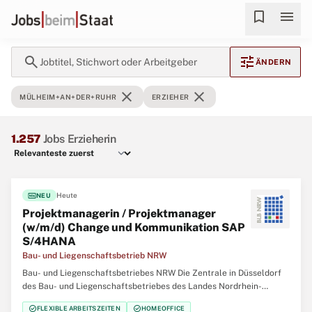
bookmark
menu
search
tune
Jobtitel, Stichwort oder Arbeitgeber
ÄNDERN
close
close
MÜLHEIM+AN+DER+RUHR
ERZIEHER
1.257
Jobs Erzieherin
fiber_new
Heute
NEU
Projektmanagerin / Projektmanager
(w/m/d) Change und Kommunikation SAP
S/4HANA
Bau- und Liegenschaftsbetrieb NRW
Bau- und Liegenschaftsbetriebes NRW Die Zentrale in Düsseldorf
des Bau- und Liegenschaftsbetriebes des Landes Nordrhein-
Westfalen (BLB NRW) sucht zum nächstmöglichen Zeitpunkt
check_circle
check_circle
FLEXIBLE ARBEITSZEITEN
HOMEOFFICE