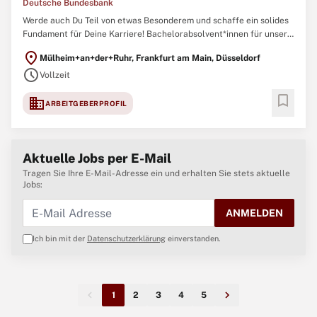
Deutsche Bundesbank
Werde auch Du Teil von etwas Besonderem und schaffe ein solides
Fundament für Deine Karriere! Bachelorabsolvent*innen für unser
Traineeprogramm im Bereich Zahlungsverkehr und
location_on
Mülheim+an+der+Ruhr, Frankfurt am Main, Düsseldorf
Abwicklungssysteme Frankfurt am Main, Düsseldorf Vollzeit
schedule
(Teilzeit ist grundsätzlich möglich), befristet
Vollzeit
bookmark
domain
ARBEITGEBERPROFIL
Aktuelle Jobs per E-Mail
Tragen Sie Ihre E-Mail-Adresse ein und erhalten Sie stets aktuelle
Jobs:
ANMELDEN
Ich bin mit der
Datenschutzerklärung
einverstanden.
1
2
3
4
5