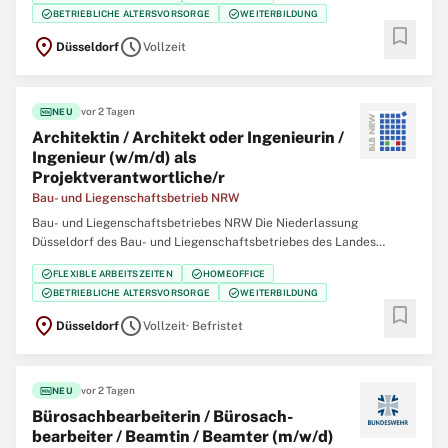
eine/einen Projektmanagerin / Projektmanager (w/m/d) Change und
check_circle
check_circle
BETRIEBLICHE ALTERSVORSORGE
WEITERBILDUNG
Kommunikation SAP S/4HANA Der Bau- und Liegenschaftsbetrieb
bookmark
location_on
schedule
Düsseldorf
Vollzeit
fiber_new
vor 2 Tagen
NEU
Architektin / Architekt oder Ingenieurin /
Ingenieur (w/m/d) als
Projektverantwortliche/r
Bau- und Liegenschaftsbetrieb NRW
Bau- und Liegenschaftsbetriebes NRW Die Niederlassung
Düsseldorf des Bau- und Liegenschaftsbetriebes des Landes
Nordrhein‑Westfalen (BLB NRW) sucht zum nächstmöglichen
check_circle
check_circle
FLEXIBLE ARBEITSZEITEN
HOMEOFFICE
Zeitpunkt für die Immobilienmanagementabteilung Finanzen
check_circle
check_circle
BETRIEBLICHE ALTERSVORSORGE
WEITERBILDUNG
eine/einen Architektin / Architekten oder Ingenieurin /
bookmark
location_on
schedule
Düsseldorf
Vollzeit
· Befristet
fiber_new
vor 2 Tagen
NEU
Büro­sach­bearbeiterin / Büro­sach­
bearbeiter / Beamtin / Beamter (m/w/d)