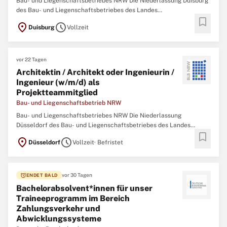
Bau- und Liegenschaftsbetriebes NRW Die Niederlassung Duisburg
des Bau- und Liegenschaftsbetriebes des Landes
bookmark
Nordrhein‑Westfalen (BLB NRW) sucht zum nächstmöglichen
location_on
schedule
Duisburg
Vollzeit
Zeitpunkt eine/einen Immobilienmanagerin / Immobilienmanager
(w/m/d) Der Bau- und Liegenschaftsbetrieb NRW ist Eigentümer,
vor 22 Tagen
Architektin / Architekt oder Ingenieurin /
Ingenieur (w/m/d) als
Projektteammitglied
Bau- und Liegenschaftsbetrieb NRW
Bau- und Liegenschaftsbetriebes NRW Die Niederlassung
Düsseldorf des Bau- und Liegenschaftsbetriebes des Landes
bookmark
Nordrhein-Westfalen (BLB NRW) sucht zum nächstmöglichen
location_on
schedule
Düsseldorf
Vollzeit
· Befristet
Zeitpunkt eine/n Architektin / Architekten oder Ingenieurin /
Ingenieur (w/m/d) als Projektteammitglied Der Bau-
alarm
vor 30 Tagen
ENDET BALD
Bachelorabsolvent*innen für unser
Traineeprogramm im Bereich
Zahlungsverkehr und
Abwicklungssysteme