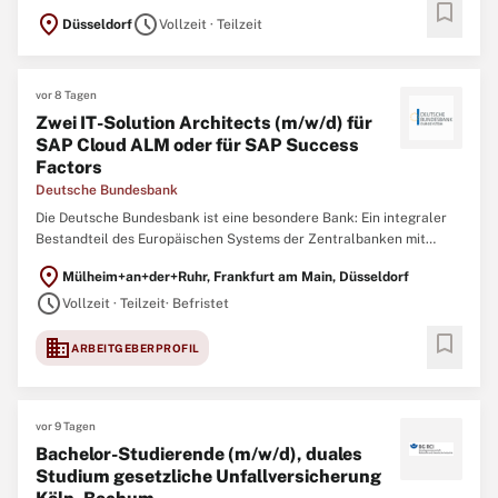
bookmark
location_on
schedule
Düsseldorf
Vollzeit · Teilzeit
vor 8 Tagen
Zwei IT-Solution Architects (m/w/d) für
SAP Cloud ALM oder für SAP Success
Factors
Deutsche Bundesbank
Die Deutsche Bundesbank ist eine besondere Bank: Ein integraler
Bestandteil des Europäischen Systems der Zentralbanken mit
bedeutender Funktion in der Finanzstabilität, Bankenaufsicht,
location_on
Mülheim+an+der+Ruhr, Frankfurt am Main, Düsseldorf
Geldpolitik und im Zahlungsverkehr in Deutschland. Allem voran
schedule
jedoch sind wir ein starkes Team
Vollzeit · Teilzeit
· Befristet
bookmark
domain
ARBEITGEBERPROFIL
vor 9 Tagen
Bachelor-Studierende (m/w/d), duales
Studium gesetzliche Unfallversicherung