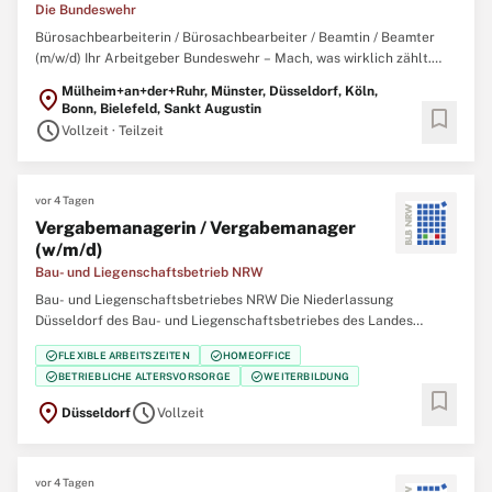
Die Bundeswehr
Bürosachbearbeiterin / Bürosachbearbeiter / Beamtin / Beamter
(m/w/d) Ihr Arbeitgeber Bundeswehr – Mach, was wirklich zählt.
Gemeinsam mit über 260.000 zivilen und militärischen
Mülheim+an+der+Ruhr, Münster, Düsseldorf, Köln,
location_on
Mitarbeitenden garantieren wir Sicherheit, Souveränität und die
Bonn, Bielefeld, Sankt Augustin
bookmark
außenpolitische Handlungsfähigkeit
schedule
Vollzeit · Teilzeit
vor 4 Tagen
Vergabemanagerin / Vergabemanager
(w/m/d)
Bau- und Liegenschaftsbetrieb NRW
Bau- und Liegenschaftsbetriebes NRW Die Niederlassung
Düsseldorf des Bau- und Liegenschaftsbetriebes des Landes
Nordrhein‑Westfalen (BLB NRW) sucht zum nächstmöglichen
check_circle
check_circle
FLEXIBLE ARBEITSZEITEN
HOMEOFFICE
Zeitpunkt eine/einen Vergabemanagerin / Vergabemanager (w/m/d)
check_circle
check_circle
BETRIEBLICHE ALTERSVORSORGE
WEITERBILDUNG
Der Bau- und Liegenschaftsbetrieb NRW ist Eigentümer,
bookmark
location_on
schedule
Düsseldorf
Vollzeit
vor 4 Tagen