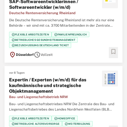
SAP-Softwareentwicklerinnen /
Softwareentwickler (w/m/d)
Deutsche Rentenversicherung Rheinland
Die Deutsche Rentenversicherung Rheinland ist mehr als nur eine
Behörde – wir sind mit ca. 3700 Mitarbeitenden in der Zentrale
(Düsseldorf), 12 regionalen Service-Zentren und einem eigenem
check_circle
check_circle
FLEXIBLE ARBEITSZEITEN
FAMILIENFREUNDLICH
Klinikverbund mit 5 Rehabilitationskliniken einer der größten
check_circle
BETRIEBLICHES GESUNDHEITSMANAGEMENT
Regionalträger der gesetzlichen
check_circle
BEZUSCHUSSUNG DEUTSCHLAND TICKET
bookmark
location_on
schedule
Düsseldorf
Vollzeit
vor 8 Tagen
Expertin / Experten (w/m/d) für das
kaufmännische und strategische
Objektmanagement
Bau- und Liegenschaftsbetrieb NRW
Bau- und Liegenschaftsbetriebes NRW Die Zentrale des Bau- und
Liegenschaftsbetriebes des Landes Nordrhein Westfalen (BLB
NRW) sucht zum nächstmöglichen Zeitpunkt eine/n Expertin /
check_circle
check_circle
FLEXIBLE ARBEITSZEITEN
HOMEOFFICE
Experten (w/m/d) für das kaufmännische und strategische
check_circle
check_circle
BETRIEBLICHE ALTERSVORSORGE
WEITERBILDUNG
Objektmanagement Der Bau- und Liegenschaftsbetrieb