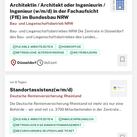
Architektin / Architekt oder Ingenieurin /
Ingenieur (w/m/d) in der Fachaufsicht
(FfE) im Bundesbau NRW
Bau- und Liegenschaftsbetrieb NRW
Bau- und Liegenschaftsbetriebes NRW Die Zentrale in Düsseldorf
des Bau- und Liegenschaftsbetriebes des Landes
Nordrhein‑Westfalen (BLB NRW) sucht zum nächstmöglichen
check_circle
check_circle
FLEXIBLE ARBEITSZEITEN
HOMEOFFICE
Zeitpunkt eine/einen Architektin / Architekten oder Ingenieurin /
check_circle
check_circle
BETRIEBLICHE ALTERSVORSORGE
WEITERBILDUNG
Ingenieur (w/m/d) in der Fachaufsicht (FfE) im Bundesbau
bookmark
location_on
schedule
Düsseldorf
Vollzeit
vor 8 Tagen
Standortassistenz(w/m/d)
Deutsche Rentenversicherung Rheinland
Die Deutsche Rentenversicherung Rheinland ist mehr als nur eine
Behörde – wir sind mit ca. 3700 Mitarbeitenden in der Zentrale
(Düsseldorf), 12 regionalen Service-Zentren und einem eigenem
check_circle
check_circle
FLEXIBLE ARBEITSZEITEN
FAMILIENFREUNDLICH
Klinikverbund mit 5 Rehabilitationskliniken einer der größten
check_circle
BETRIEBLICHES GESUNDHEITSMANAGEMENT
Regionalträger der gesetzlichen
check_circle
BEZUSCHUSSUNG DEUTSCHLAND TICKET