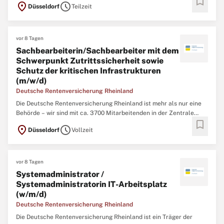
bookmark
location_on
schedule
Düsseldorf
Teilzeit
vor 8 Tagen
Sachbearbeiterin/Sachbearbeiter mit dem
Schwerpunkt Zutrittssicherheit sowie
Schutz der kritischen Infrastrukturen
(m/w/d)
Deutsche Rentenversicherung Rheinland
Die Deutsche Rentenversicherung Rheinland ist mehr als nur eine
Behörde – wir sind mit ca. 3700 Mitarbeitenden in der Zentrale
bookmark
(Düsseldorf), 12 regionalen Service-Zentren und einem eigenem
location_on
schedule
Düsseldorf
Vollzeit
Klinikverbund mit 5 Rehabilitationskliniken einer der größten
Regionalträger der gesetzlichen
vor 8 Tagen
Systemadministrator /
Systemadministratorin IT-Arbeitsplatz
(w/m/d)
Deutsche Rentenversicherung Rheinland
Die Deutsche Rentenversicherung Rheinland ist ein Träger der