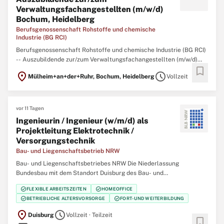
Verwaltungsfachangestellten (m/w/d)
Bochum, Heidelberg
Berufsgenossenschaft Rohstoffe und chemische
Industrie (BG RCI)
Berufsgenossenschaft Rohstoffe und chemische Industrie (BG RCI)
-- Auszubildende zur/zum Verwaltungsfachangestellten (m/w/d)
bookmark
Bochum, Heidelberg Mit Wissen und Engagement für andere –
location_on
schedule
Mülheim+an+der+Ruhr, Bochum, Heidelberg
Vollzeit
Beginnen Sie Ihre Ausbildung in der Sozialversicherung! Die BG RCI
ist ein moderner Dienstleister
vor 11 Tagen
Ingenieurin / Ingenieur (w/m/d) als
Projektleitung Elektrotechnik /
Versorgungstechnik
Bau- und Liegenschaftsbetrieb NRW
Bau- und Liegenschaftsbetriebes NRW Die Niederlassung
Bundesbau mit dem Standort Duisburg des Bau- und
Liegenschaftsbetriebes des Landes Nordrhein‑Westfalen (BLB
check_circle
check_circle
FLEXIBLE ARBEITSZEITEN
HOMEOFFICE
NRW) sucht zum nächstmöglichen Zeitpunkt eine/einen Ingenieurin
check_circle
check_circle
BETRIEBLICHE ALTERSVORSORGE
FORT- UND WEITERBILDUNG
/ Ingenieur (w/m/d) als Projektleitung Elektrotechnik /
location_on
schedule
Duisburg
Vollzeit · Teilzeit
bookmark