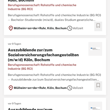
Köln, Bochum
Berufsgenossenschaft Rohstoffe und chemische
Industrie (BG RCI)
Berufsgenossenschaft Rohstoffe und chemische Industrie (BG RCI)
-- Bachelor-Studierende (m/w/d), duales Studium gesetzliche
bookmark
Unfallversicherung Köln, Bochum Formen Sie die
location_on
schedule
Mülheim+an+der+Ruhr, Köln, Bochum
Vollzeit
Sozialversicherung von morgen – Studieren Sie mit Vision! Die BG
RCI ist ein moderner Dienstleister der gesetzlichen
vor 9 Tagen
Auszubildende zur/zum
Sozialversicherungsfachangestellten
(m/w/d) Köln, Bochum
Berufsgenossenschaft Rohstoffe und chemische
Industrie (BG RCI)
Berufsgenossenschaft Rohstoffe und chemische Industrie (BG RCI)
-- Auszubildende zur/zum Sozialversicherungsfachangestellten
bookmark
(m/w/d) Köln, Bochum Mit Wissen und Engagement für andere –
location_on
schedule
Mülheim+an+der+Ruhr, Köln, Bochum
Vollzeit
Beginnen Sie Ihre Ausbildung in der Sozialversicherung! Die BG RCI
ist ein moderner Dienstleister
vor 9 Tagen
Auszubildende zur/zum