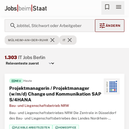
bookmark
menu
search
tune
Jobtitel, Stichwort oder Arbeitgeber
ÄNDERN
close
close
MÜLHEIM+AN+DER+RUHR
IT
1.303
IT Jobs Berlin
fiber_new
Heute
NEU
Projektmanagerin / Projektmanager
(w/m/d) Change und Kommunikation SAP
S/4HANA
Bau- und Liegenschaftsbetrieb NRW
Bau- und Liegenschaftsbetriebes NRW Die Zentrale in Düsseldorf
des Bau- und Liegenschaftsbetriebes des Landes Nordrhein-
Westfalen (BLB NRW) sucht zum nächstmöglichen Zeitpunkt
check_circle
check_circle
FLEXIBLE ARBEITSZEITEN
HOMEOFFICE