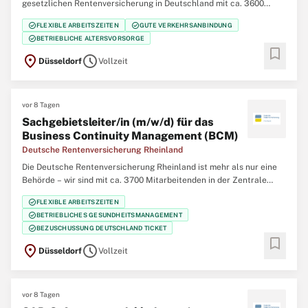
gesetzlichen Rentenversicherung in Deutschland mit ca. 3600
Mitarbeiterinnen und Mitarbeitern in der Hauptverwaltung in
check_circle
check_circle
FLEXIBLE ARBEITSZEITEN
GUTE VERKEHRSANBINDUNG
Düsseldorf, 12 regionalen Service-Zentren im Bereich der
check_circle
BETRIEBLICHE ALTERSVORSORGE
Regierungsbezirke Düsseldorf und Köln und 5
bookmark
location_on
schedule
Düsseldorf
Vollzeit
vor 8 Tagen
Sachgebietsleiter/in (m/w/d) für das
Business Continuity Management (BCM)
Deutsche Rentenversicherung Rheinland
Die Deutsche Rentenversicherung Rheinland ist mehr als nur eine
Behörde – wir sind mit ca. 3700 Mitarbeitenden in der Zentrale
(Düsseldorf), 12 regionalen Service-Zentren und einem eigenem
check_circle
FLEXIBLE ARBEITSZEITEN
Klinikverbund mit 5 Rehabilitationskliniken einer der größten
check_circle
BETRIEBLICHES GESUNDHEITSMANAGEMENT
Regionalträger der gesetzlichen
check_circle
BEZUSCHUSSUNG DEUTSCHLAND TICKET
bookmark
location_on
schedule
Düsseldorf
Vollzeit
vor 8 Tagen