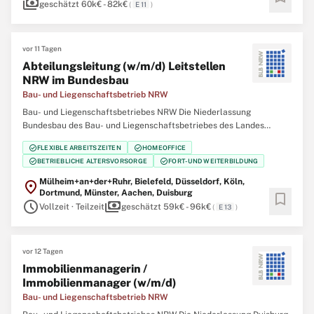
payments
geschätzt 60k€ - 82k€
(
E 11
)
vor 11 Tagen
Abteilungsleitung (w/m/d) Leitstellen
NRW im Bundesbau
Bau- und Liegenschaftsbetrieb NRW
Bau- und Liegenschaftsbetriebes NRW Die Niederlassung
Bundesbau des Bau- und Liegenschaftsbetriebes des Landes
Nordrhein‑Westfalen (BLB NRW) sucht zum nächstmöglichen
check_circle
check_circle
FLEXIBLE ARBEITSZEITEN
HOMEOFFICE
Zeitpunkt eine Abteilungsleitung (w/m/d) Leitstellen NRW im
check_circle
check_circle
BETRIEBLICHE ALTERSVORSORGE
FORT- UND WEITERBILDUNG
Bundesbau Der Bau- und Liegenschaftsbetrieb NRW ist Eigentümer,
Mülheim+an+der+Ruhr, Bielefeld, Düsseldorf, Köln,
location_on
Dortmund, Münster, Aachen, Duisburg
bookmark
schedule
payments
Vollzeit · Teilzeit
geschätzt 59k€ - 96k€
(
E 13
)
vor 12 Tagen
Immobilienmanagerin /
Immobilienmanager (w/m/d)
Bau- und Liegenschaftsbetrieb NRW