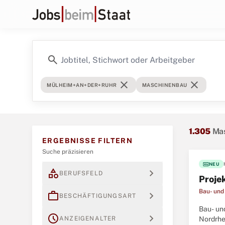
search
close
close
MÜLHEIM+AN+DER+RUHR
MASCHINENBAU
1.305
Mas
ERGEBNISSE FILTERN
Suche präzisieren
fiber_new
NEU
category
expand_more
BERUFSFELD
Proje
Bau- und
work
expand_more
BESCHÄFTIGUNGSART
Bau- un
schedule
expand_more
ANZEIGENALTER
Nordrhe