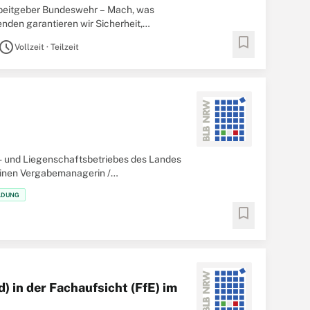
Arbeitgeber Bundeswehr – Mach, was
enden garantieren wir Sicherheit,
bookmark
chedule
Vollzeit · Teilzeit
- und Liegenschaftsbetriebes des Landes
einen Vergabemanagerin /
mer,
LDUNG
bookmark
d) in der Fachaufsicht (FfE) im