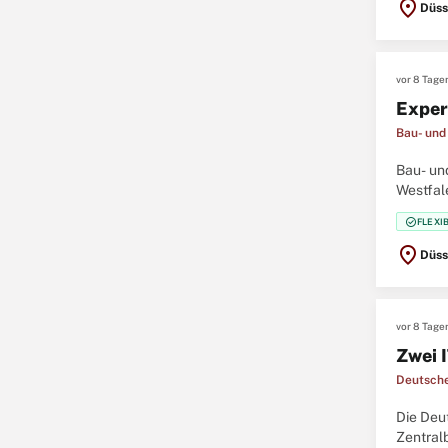
location_on
Düss
vor 8 Tage
Exper
Bau- und
Bau- un
Westfal
und str
check_circle
FLEXI
location_on
Düss
vor 8 Tage
Zwei 
Deutsch
Die Deu
Zentralb