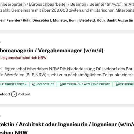
hbearbeiterin / Bürosachbearbeiter / Beamtin / Beamter (m/w/d) Ihr 
 zählt. Gemeinsam mit über 260.000 zivilen und militärischen Mitarbeit
nität und die außenpolitische Handlungsfähigkeit
s
eim+an+der+Ruhr, Düsseldorf, Münster, Bonn, Bielefeld, Köln, Sankt Augustin
n
bemanagerin / Vergabemanager (w/m/d)
 Liegenschaftsbetrieb NRW
d Liegenschaftsbetriebes NRW Die Niederlassung Düsseldorf des Bau
in‑Westfalen (BLB NRW) sucht zum nächstmöglichen Zeitpunkt eine/
manager (w/m/d) Der Bau- und Liegenschaftsbetrieb NRW ist Eigentü
check_circle
check_circle
check_circle
BLE ARBEITSZEITEN
HOMEOFFICE
BETRIEBLICHE ALTERSVORSORGE
WEITERBI
schedule
eldorf
Vollzeit
n
ektin / Architekt oder Ingenieurin / Ingenieur (w/m/
esbau NRW