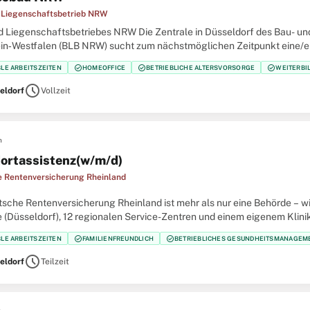
 Liegenschaftsbetrieb NRW
d Liegenschaftsbetriebes NRW Die Zentrale in Düsseldorf des Bau- u
in‑Westfalen (BLB NRW) sucht zum nächstmöglichen Zeitpunkt eine/ein
rin / Ingenieur (w/m/d) in der Fachaufsicht (FfE) im Bundesbau
check_circle
check_circle
check_circle
BLE ARBEITSZEITEN
HOMEOFFICE
BETRIEBLICHE ALTERSVORSORGE
WEITERBI
schedule
eldorf
Vollzeit
n
ortassistenz(w/m/d)
 Rentenversicherung Rheinland
sche Rentenversicherung Rheinland ist mehr als nur eine Behörde – wir
 (Düsseldorf), 12 regionalen Service-Zentren und einem eigenem Klinik
er größten Regionalträger der gesetzlichen
check_circle
check_circle
BLE ARBEITSZEITEN
FAMILIENFREUNDLICH
BETRIEBLICHES GESUNDHEITSMANAGEM
schedule
eldorf
Teilzeit