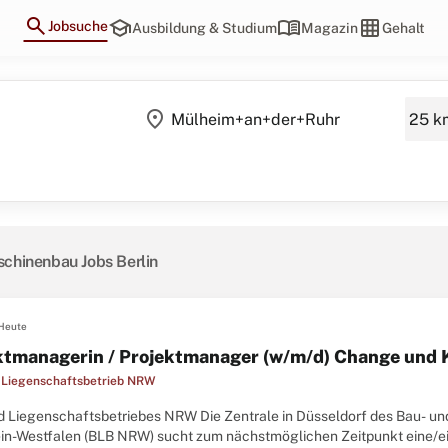
search
school
menu_book
grid_on
Jobsuche
Ausbildung & Studium
Magazin
Gehalt
location_on
chinenbau Jobs Berlin
Heute
ktmanagerin / Projektmanager (w/m/d) Change un
 Liegenschaftsbetrieb NRW
d Liegenschaftsbetriebes NRW Die Zentrale in Düsseldorf des Bau- u
in-Westfalen (BLB NRW) sucht zum nächstmöglichen Zeitpunkt eine/e