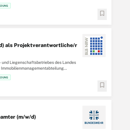
tsbetrieb
LDUNG
bookmark
d) als Projektverantwortliche/r
- und Liegenschaftsbetriebes des Landes
ie Immobilienmanagementabteilung
LDUNG
bookmark
Beamter (m/w/d)