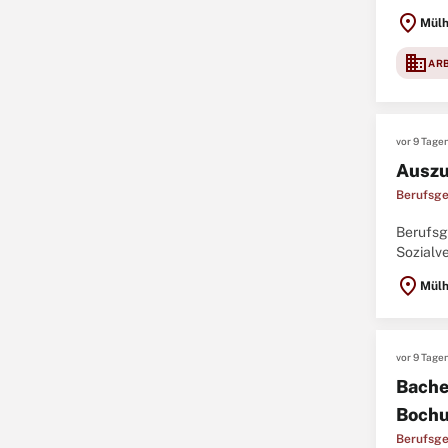
Deutsch
location_on
Mülh
domain
AR
vor 9 Tage
Auszu
Berufsge
Berufsg
Sozialv
Ausbildu
location_on
Mülh
vor 9 Tage
Bache
Boch
Berufsge