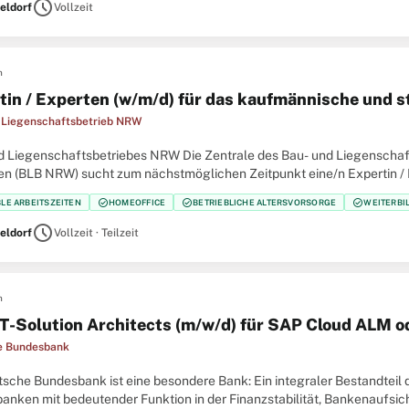
schedule
eldorf
Vollzeit
n
tin / Experten (w/m/d) für das kaufmännische und
 Liegenschaftsbetrieb NRW
d Liegenschaftsbetriebes NRW Die Zentrale des Bau- und Liegenschaf
en (BLB NRW) sucht zum nächstmöglichen Zeitpunkt eine/n Expertin /
ategische Objektmanagement Der Bau- und Liegenschaftsbetrieb
check_circle
check_circle
check_circle
BLE ARBEITSZEITEN
HOMEOFFICE
BETRIEBLICHE ALTERSVORSORGE
WEITERBI
schedule
eldorf
Vollzeit · Teilzeit
n
IT-Solution Architects (m/w/d) für SAP Cloud ALM o
e Bundesbank
tsche Bundesbank ist eine besondere Bank: Ein integraler Bestandteil
anken mit bedeutender Funktion in der Finanzstabilität, Bankenaufsich