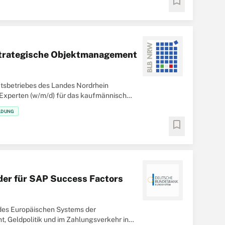
bookmark
 strategische Objektmanagement
tsbetriebes des Landes Nordrhein
 Experten (w/m/d) für das kaufmännische
LDUNG
bookmark
der für SAP Success Factors
 des Europäischen Systems der
t, Geldpolitik und im Zahlungsverkehr in