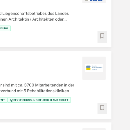
nd Liegenschaftsbetriebes des Landes
en Architektin / Architekten oder
LDUNG
bookmark
 sind mit ca. 3700 Mitarbeitenden in der
verbund mit 5 Rehabilitationskliniken
check_circle
ENT
BEZUSCHUSSUNG DEUTSCHLAND TICKET
bookmark