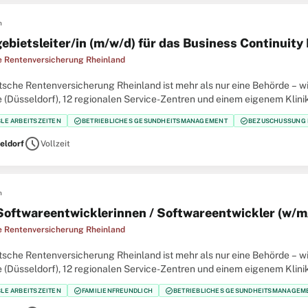
n
ebietsleiter/in (m/w/d) für das Business Continui
 Rentenversicherung Rheinland
sche Rentenversicherung Rheinland ist mehr als nur eine Behörde – wir
 (Düsseldorf), 12 regionalen Service-Zentren und einem eigenem Klinik
er größten Regionalträger der gesetzlichen
check_circle
check_circle
BLE ARBEITSZEITEN
BETRIEBLICHES GESUNDHEITSMANAGEMENT
BEZUSCHUSSUNG 
schedule
eldorf
Vollzeit
n
oftwareentwicklerinnen / Softwareentwickler (w/m
 Rentenversicherung Rheinland
sche Rentenversicherung Rheinland ist mehr als nur eine Behörde – wir
 (Düsseldorf), 12 regionalen Service-Zentren und einem eigenem Klinik
er größten Regionalträger der gesetzlichen
check_circle
check_circle
BLE ARBEITSZEITEN
FAMILIENFREUNDLICH
BETRIEBLICHES GESUNDHEITSMANAGEM