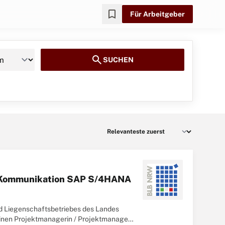
bookmark
Für Arbeitgeber
search
SUCHEN
d Kommunikation SAP S/4HANA
nd Liegenschaftsbetriebes des Landes
inen Projektmanagerin / Projektmanager