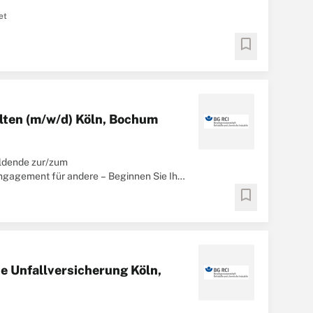
et
bookmark
lten (m/w/d) Köln, Bochum
ildende zur/zum
ngagement für andere – Beginnen Sie Ihre
r
bookmark
e Unfallversicherung Köln,