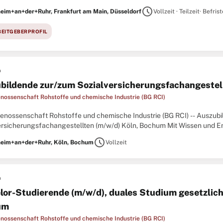
land. Allem voran jedoch sind wir ein starkes Team
schedule
eim+an+der+Ruhr, Frankfurt am Main, Düsseldorf
Vollzeit · Teilzeit
· Befrist
BEITGEBERPROFIL
n
bildende zur/zum Sozialversicherungsfachangestel
nossenschaft Rohstoffe und chemische Industrie (BG RCI)
enossenschaft Rohstoffe und chemische Industrie (BG RCI) -- Auszub
ersicherungsfachangestellten (m/w/d) Köln, Bochum Mit Wissen und E
ng in der Sozialversicherung! Die BG RCI ist ein moderner Dienstleiste
schedule
eim+an+der+Ruhr, Köln, Bochum
Vollzeit
n
lor-Studierende (m/w/d), duales Studium gesetzlich
um
nossenschaft Rohstoffe und chemische Industrie (BG RCI)