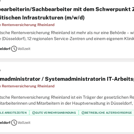
n
earbeiterin/Sachbearbeiter mit dem Schwerpunkt Z
ritischen Infrastrukturen (m/w/d)
 Rentenversicherung Rheinland
sche Rentenversicherung Rheinland ist mehr als nur eine Behörde – wir
 (Düsseldorf), 12 regionalen Service-Zentren und einem eigenem Klinik
er größten Regionalträger der gesetzlichen
schedule
eldorf
Vollzeit
n
madministrator / Systemadministratorin IT-Arbeits
 Rentenversicherung Rheinland
tsche Rentenversicherung Rheinland ist ein Träger der gesetzlichen R
tarbeiterinnen und Mitarbeitern in der Hauptverwaltung in Düsseldorf,
ierungsbezirke Düsseldorf und Köln und 5
check_circle
check_circle
BLE ARBEITSZEITEN
GUTE VERKEHRSANBINDUNG
BETRIEBLICHE ALTERSVORSORGE
schedule
eldorf
Vollzeit