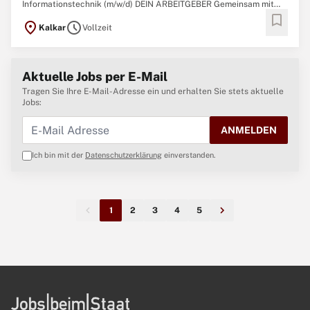
Informationstechnik (m/w/d) DEIN ARBEITGEBER Gemeinsam mit
bookmark
über 260.000 militärischen und zivilen Mitarbeitenden garantieren
location_on
schedule
Kalkar
Vollzeit
wir Sicherheit, Souveränität und die außenpolitische
Handlungsfähigkeit der Bundesrepublik Deutschland
Aktuelle Jobs per E-Mail
Tragen Sie Ihre E-Mail-Adresse ein und erhalten Sie stets aktuelle
Jobs:
ANMELDEN
Ich bin mit der
Datenschutzerklärung
einverstanden.
1
2
3
4
5