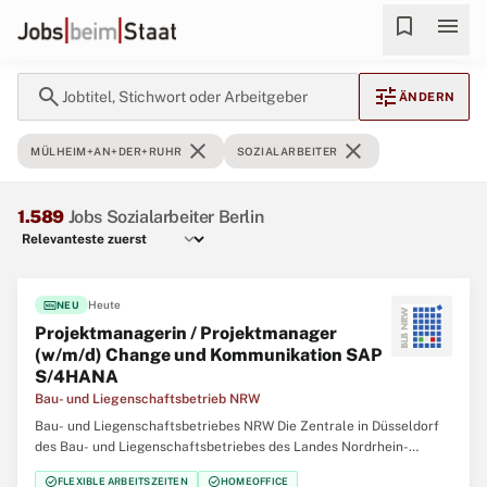
bookmark
menu
search
tune
Jobtitel, Stichwort oder Arbeitgeber
ÄNDERN
close
close
MÜLHEIM+AN+DER+RUHR
SOZIALARBEITER
1.589
Jobs Sozialarbeiter Berlin
fiber_new
Heute
NEU
Projektmanagerin / Projektmanager
(w/m/d) Change und Kommunikation SAP
S/4HANA
Bau- und Liegenschaftsbetrieb NRW
Bau- und Liegenschaftsbetriebes NRW Die Zentrale in Düsseldorf
des Bau- und Liegenschaftsbetriebes des Landes Nordrhein-
Westfalen (BLB NRW) sucht zum nächstmöglichen Zeitpunkt
check_circle
check_circle
FLEXIBLE ARBEITSZEITEN
HOMEOFFICE