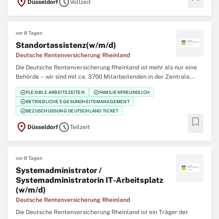
location_on
schedule
Düsseldorf
Vollzeit
Klinikverbund mit 5 Rehabilitationskliniken einer der größten
Regionalträger der gesetzlichen
vor 8 Tagen
Standortassistenz(w/m/d)
Deutsche Rentenversicherung Rheinland
Die Deutsche Rentenversicherung Rheinland ist mehr als nur eine
Behörde – wir sind mit ca. 3700 Mitarbeitenden in der Zentrale
(Düsseldorf), 12 regionalen Service-Zentren und einem eigenem
check_circle
check_circle
FLEXIBLE ARBEITSZEITEN
FAMILIENFREUNDLICH
Klinikverbund mit 5 Rehabilitationskliniken einer der größten
check_circle
BETRIEBLICHES GESUNDHEITSMANAGEMENT
Regionalträger der gesetzlichen
check_circle
BEZUSCHUSSUNG DEUTSCHLAND TICKET
bookmark
location_on
schedule
Düsseldorf
Teilzeit
vor 8 Tagen
Systemadministrator /
Systemadministratorin IT-Arbeitsplatz
(w/m/d)
Deutsche Rentenversicherung Rheinland
Die Deutsche Rentenversicherung Rheinland ist ein Träger der