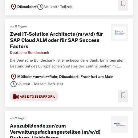
bookmark
location_on
schedule
Düsseldorf
Vollzeit · Teilzeit
vor 8 Tagen
Zwei IT-Solution Architects (m/w/d) für
SAP Cloud ALM oder für SAP Success
Factors
Deutsche Bundesbank
Die Deutsche Bundesbank ist eine besondere Bank: Ein integraler
Bestandteil des Europäischen Systems der Zentralbanken mit
bedeutender Funktion in der Finanzstabilität, Bankenaufsicht,
location_on
Mülheim+an+der+Ruhr, Düsseldorf, Frankfurt am Main
Geldpolitik und im Zahlungsverkehr in Deutschland. Allem voran
schedule
jedoch sind wir ein starkes Team
Vollzeit · Teilzeit
· Befristet
bookmark
domain
ARBEITGEBERPROFIL
vor 9 Tagen
Auszubildende zur/zum
Verwaltungsfachangestellten (m/w/d)