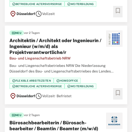
eine/einen Projektmanagerin / Projektmanager (w/m/d) Change und
check_circle
check_circle
BETRIEBLICHE ALTERSVORSORGE
WEITERBILDUNG
Kommunikation SAP S/4HANA Der Bau- und Liegenschaftsbetrieb
bookmark
location_on
schedule
Düsseldorf
Vollzeit
fiber_new
vor 2 Tagen
NEU
Architektin / Architekt oder Ingenieurin /
Ingenieur (w/m/d) als
Projektverantwortliche/r
Bau- und Liegenschaftsbetrieb NRW
Bau- und Liegenschaftsbetriebes NRW Die Niederlassung
Düsseldorf des Bau- und Liegenschaftsbetriebes des Landes
Nordrhein‑Westfalen (BLB NRW) sucht zum nächstmöglichen
check_circle
check_circle
FLEXIBLE ARBEITSZEITEN
HOMEOFFICE
Zeitpunkt für die Immobilienmanagementabteilung Finanzen
check_circle
check_circle
BETRIEBLICHE ALTERSVORSORGE
WEITERBILDUNG
eine/einen Architektin / Architekten oder Ingenieurin /
bookmark
location_on
schedule
Düsseldorf
Vollzeit
· Befristet
fiber_new
vor 2 Tagen
NEU
Büro­sach­bearbeiterin / Büro­sach­
bearbeiter / Beamtin / Beamter (m/w/d)