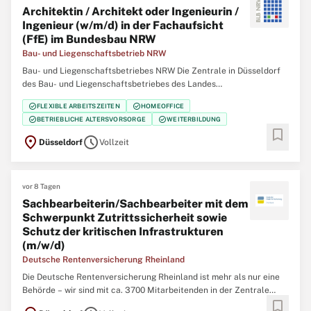
Architektin / Architekt oder Ingenieurin /
Ingenieur (w/m/d) in der Fachaufsicht
(FfE) im Bundesbau NRW
Bau- und Liegenschaftsbetrieb NRW
Bau- und Liegenschaftsbetriebes NRW Die Zentrale in Düsseldorf
des Bau- und Liegenschaftsbetriebes des Landes
Nordrhein‑Westfalen (BLB NRW) sucht zum nächstmöglichen
check_circle
check_circle
FLEXIBLE ARBEITSZEITEN
HOMEOFFICE
Zeitpunkt eine/einen Architektin / Architekten oder Ingenieurin /
check_circle
check_circle
BETRIEBLICHE ALTERSVORSORGE
WEITERBILDUNG
Ingenieur (w/m/d) in der Fachaufsicht (FfE) im Bundesbau
bookmark
location_on
schedule
Düsseldorf
Vollzeit
vor 8 Tagen
Sachbearbeiterin/Sachbearbeiter mit dem
Schwerpunkt Zutrittssicherheit sowie
Schutz der kritischen Infrastrukturen
(m/w/d)
Deutsche Rentenversicherung Rheinland
Die Deutsche Rentenversicherung Rheinland ist mehr als nur eine
Behörde – wir sind mit ca. 3700 Mitarbeitenden in der Zentrale
bookmark
(Düsseldorf), 12 regionalen Service-Zentren und einem eigenem