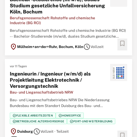
Studium gesetzliche Unfallversicherung
Köln, Bochum
Berufsgenossenschaft Rohstoffe und chemische
Industrie (BG RCI)
Berufsgenossenschaft Rohstoffe und chemische Industrie (BG RCI)
-- Bachelor-Studierende (m/w/d), duales Studium gesetzliche
bookmark
Unfallversicherung Köln, Bochum Formen Sie die
location_on
schedule
Mülheim+an+der+Ruhr, Bochum, Köln
Vollzeit
Sozialversicherung von morgen – Studieren Sie mit Vision! Die BG
RCI ist ein moderner Dienstleister der gesetzlichen
vor 11 Tagen
Ingenieurin / Ingenieur (w/m/d) als
Projektleitung Elektrotechnik /
Versorgungstechnik
Bau- und Liegenschaftsbetrieb NRW
Bau- und Liegenschaftsbetriebes NRW Die Niederlassung
Bundesbau mit dem Standort Duisburg des Bau- und
Liegenschaftsbetriebes des Landes Nordrhein‑Westfalen (BLB
check_circle
check_circle
FLEXIBLE ARBEITSZEITEN
HOMEOFFICE
NRW) sucht zum nächstmöglichen Zeitpunkt eine/einen Ingenieurin
check_circle
check_circle
BETRIEBLICHE ALTERSVORSORGE
FORT- UND WEITERBILDUNG
/ Ingenieur (w/m/d) als Projektleitung Elektrotechnik /
location_on
schedule
Duisburg
Vollzeit · Teilzeit
bookmark