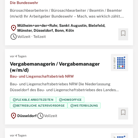
Die Bundeswehr
Bürosachbearbeiterin / Bürosachbearbeiter / Beamtin / Beamter
(m/w/d) Ihr Arbeitgeber Bundeswehr – Mach, was wirklich zählt.
Gemeinsam mit über 260.000 zivilen und militärischen
Mülheim+an+der+Ruhr, Sankt Augustin, Bielefeld,
location_on
Mitarbeitenden garantieren wir Sicherheit, Souveränität und die
Münster, Düsseldorf, Bonn, Köln
bookmark
außenpolitische Handlungsfähigkeit
schedule
Vollzeit · Teilzeit
vor 4 Tagen
Vergabemanagerin / Vergabemanager
(w/m/d)
Bau- und Liegenschaftsbetrieb NRW
Bau- und Liegenschaftsbetriebes NRW Die Niederlassung
Düsseldorf des Bau- und Liegenschaftsbetriebes des Landes
Nordrhein‑Westfalen (BLB NRW) sucht zum nächstmöglichen
check_circle
check_circle
FLEXIBLE ARBEITSZEITEN
HOMEOFFICE
Zeitpunkt eine/einen Vergabemanagerin / Vergabemanager (w/m/d)
check_circle
check_circle
BETRIEBLICHE ALTERSVORSORGE
WEITERBILDUNG
Der Bau- und Liegenschaftsbetrieb NRW ist Eigentümer,
bookmark
location_on
schedule
Düsseldorf
Vollzeit
vor 4 Tagen