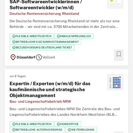
SAP-Softwareentwicklerinnen /
Softwareentwickler (w/m/d)
Deutsche Rentenversicherung Rheinland
Die Deutsche Rentenversicherung Rheinland ist mehr als nur eine
Behörde – wir sind mit ca. 3700 Mitarbeitenden in der Zentrale
(Düsseldorf), 12 regionalen Service-Zentren und einem eigenem
check_circle
check_circle
FLEXIBLE ARBEITSZEITEN
FAMILIENFREUNDLICH
Klinikverbund mit 5 Rehabilitationskliniken einer der größten
check_circle
BETRIEBLICHES GESUNDHEITSMANAGEMENT
Regionalträger der gesetzlichen
check_circle
BEZUSCHUSSUNG DEUTSCHLAND TICKET
bookmark
location_on
schedule
Düsseldorf
Vollzeit
vor 8 Tagen
Expertin / Experten (w/m/d) für das
kaufmännische und strategische
Objektmanagement
Bau- und Liegenschaftsbetrieb NRW
Bau- und Liegenschaftsbetriebes NRW Die Zentrale des Bau- und
Liegenschaftsbetriebes des Landes Nordrhein Westfalen (BLB
NRW) sucht zum nächstmöglichen Zeitpunkt eine/n Expertin /
check_circle
check_circle
FLEXIBLE ARBEITSZEITEN
HOMEOFFICE
Experten (w/m/d) für das kaufmännische und strategische
check_circle
check_circle
BETRIEBLICHE ALTERSVORSORGE
WEITERBILDUNG
Objektmanagement Der Bau- und Liegenschaftsbetrieb