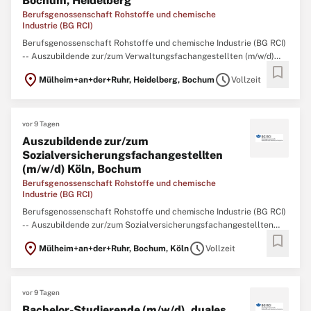
Bochum, Heidelberg
Berufsgenossenschaft Rohstoffe und chemische
Industrie (BG RCI)
Berufsgenossenschaft Rohstoffe und chemische Industrie (BG RCI)
-- Auszubildende zur/zum Verwaltungsfachangestellten (m/w/d)
bookmark
Bochum, Heidelberg Mit Wissen und Engagement für andere –
location_on
schedule
Mülheim+an+der+Ruhr, Heidelberg, Bochum
Vollzeit
Beginnen Sie Ihre Ausbildung in der Sozialversicherung! Die BG RCI
ist ein moderner Dienstleister
vor 9 Tagen
Auszubildende zur/zum
Sozialversicherungsfachangestellten
(m/w/d) Köln, Bochum
Berufsgenossenschaft Rohstoffe und chemische
Industrie (BG RCI)
Berufsgenossenschaft Rohstoffe und chemische Industrie (BG RCI)
-- Auszubildende zur/zum Sozialversicherungsfachangestellten
bookmark
(m/w/d) Köln, Bochum Mit Wissen und Engagement für andere –
location_on
schedule
Mülheim+an+der+Ruhr, Bochum, Köln
Vollzeit
Beginnen Sie Ihre Ausbildung in der Sozialversicherung! Die BG RCI
ist ein moderner Dienstleister
vor 9 Tagen
Bachelor-Studierende (m/w/d), duales