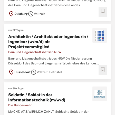
Bau- und Liegenschaftsbetriebes NRW Die Niederlassung Duisburg
des Bau- und Liegenschaftsbetriebes des Landes
bookmark
Nordrhein‑Westfalen (BLB NRW) sucht zum nächstmöglichen
location_on
schedule
Duisburg
Vollzeit
Zeitpunkt eine/einen Immobilienmanagerin / Immobilienmanager
(w/m/d) Der Bau- und Liegenschaftsbetrieb NRW ist Eigentümer,
vor 22 Tagen
Architektin / Architekt oder Ingenieurin /
Ingenieur (w/m/d) als
Projektteammitglied
Bau- und Liegenschaftsbetrieb NRW
Bau- und Liegenschaftsbetriebes NRW Die Niederlassung
Düsseldorf des Bau- und Liegenschaftsbetriebes des Landes
bookmark
Nordrhein-Westfalen (BLB NRW) sucht zum nächstmöglichen
location_on
schedule
Düsseldorf
Vollzeit
· Befristet
Zeitpunkt eine/n Architektin / Architekten oder Ingenieurin /
Ingenieur (w/m/d) als Projektteammitglied Der Bau-
vor 30+ Tagen
Soldatin / Soldat in der
Informationstechnik (m/w/d)
Die Bundeswehr
MACHT, WAS WIRKLICH ZÄHLT. Soldatin / Soldat in der