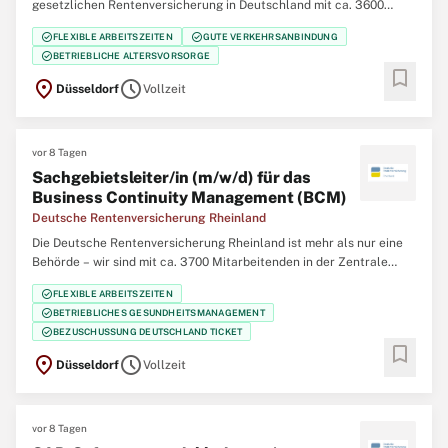
gesetzlichen Rentenversicherung in Deutschland mit ca. 3600
Mitarbeiterinnen und Mitarbeitern in der Hauptverwaltung in
check_circle
check_circle
FLEXIBLE ARBEITSZEITEN
GUTE VERKEHRSANBINDUNG
Düsseldorf, 12 regionalen Service-Zentren im Bereich der
check_circle
BETRIEBLICHE ALTERSVORSORGE
Regierungsbezirke Düsseldorf und Köln und 5
bookmark
location_on
schedule
Düsseldorf
Vollzeit
vor 8 Tagen
Sachgebietsleiter/in (m/w/d) für das
Business Continuity Management (BCM)
Deutsche Rentenversicherung Rheinland
Die Deutsche Rentenversicherung Rheinland ist mehr als nur eine
Behörde – wir sind mit ca. 3700 Mitarbeitenden in der Zentrale
(Düsseldorf), 12 regionalen Service-Zentren und einem eigenem
check_circle
FLEXIBLE ARBEITSZEITEN
Klinikverbund mit 5 Rehabilitationskliniken einer der größten
check_circle
BETRIEBLICHES GESUNDHEITSMANAGEMENT
Regionalträger der gesetzlichen
check_circle
BEZUSCHUSSUNG DEUTSCHLAND TICKET
bookmark
location_on
schedule
Düsseldorf
Vollzeit
vor 8 Tagen