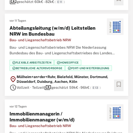
payments
geschätzt 60k€ - 82k€
(
E 11
)
vor 11 Tagen
Abteilungsleitung (w/m/d) Leitstellen
NRW im Bundesbau
Bau- und Liegenschaftsbetrieb NRW
Bau- und Liegenschaftsbetriebes NRW Die Niederlassung
Bundesbau des Bau- und Liegenschaftsbetriebes des Landes
Nordrhein‑Westfalen (BLB NRW) sucht zum nächstmöglichen
check_circle
check_circle
FLEXIBLE ARBEITSZEITEN
HOMEOFFICE
Zeitpunkt eine Abteilungsleitung (w/m/d) Leitstellen NRW im
check_circle
check_circle
BETRIEBLICHE ALTERSVORSORGE
FORT- UND WEITERBILDUNG
Bundesbau Der Bau- und Liegenschaftsbetrieb NRW ist Eigentümer,
Mülheim+an+der+Ruhr, Bielefeld, Münster, Dortmund,
location_on
Düsseldorf, Duisburg, Aachen, Köln
bookmark
schedule
payments
Vollzeit · Teilzeit
geschätzt 59k€ - 96k€
(
E 13
)
vor 12 Tagen
Immobilienmanagerin /
Immobilienmanager (w/m/d)
Bau- und Liegenschaftsbetrieb NRW