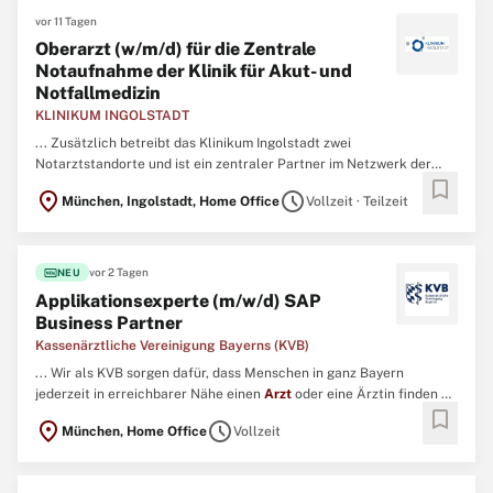
vor 11 Tagen
Oberarzt (w/m/d) für die Zentrale
Notaufnahme der Klinik für Akut- und
Notfallmedizin
KLINIKUM INGOLSTADT
... Zusätzlich betreibt das Klinikum Ingolstadt zwei
Notarztstandorte und ist ein zentraler Partner im Netzwerk der
bookmark
niedergelassenen
Ärzte
der Region. ...
location_on
schedule
München, Ingolstadt, Home Office
Vollzeit · Teilzeit
fiber_new
vor 2 Tagen
NEU
Applikationsexperte (m/w/d) SAP
Business Partner
Kassenärztliche Vereinigung Bayerns (KVB)
... Wir als KVB sorgen dafür, dass Menschen in ganz Bayern
jederzeit in erreichbarer Nähe einen
Arzt
oder eine Ärztin finden –
bookmark
auch abends, an Wochenenden oder an Feiertagen. ...
location_on
schedule
München, Home Office
Vollzeit