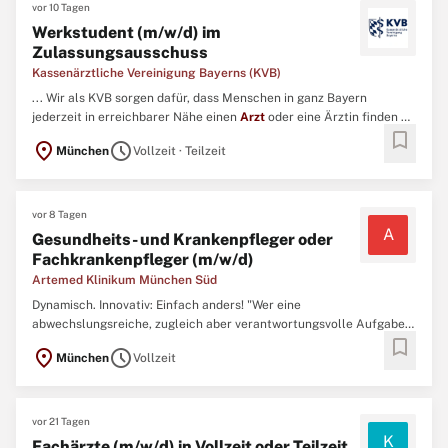
vor 10 Tagen
Werkstudent (m/w/d) im
Zulassungsausschuss
Kassenärztliche Vereinigung Bayerns (KVB)
... Wir als KVB sorgen dafür, dass Menschen in ganz Bayern
jederzeit in erreichbarer Nähe einen
Arzt
oder eine Ärztin finden –
bookmark
auch abends, an Wochenenden oder an Feiertagen. ...
location_on
schedule
München
Vollzeit · Teilzeit
vor 8 Tagen
A
Gesundheits- und Krankenpfleger oder
Fachkrankenpfleger (m/w/d)
Artemed Klinikum München Süd
Dynamisch. Innovativ: Einfach anders! "Wer eine
abwechslungsreiche, zugleich aber verantwortungsvolle Aufgabe
bookmark
sucht, ist bei der Artemed richtig! Mit einem Mix aus einem jungen,
location_on
schedule
München
Vollzeit
dynamischen Team und einer vielseitigen Tätigkeit in einer
spannenden Branche entsteht hier der perfekte Arbeitsplatz." Das
...
vor 21 Tagen
K
Fachärzte (m/w/d) in Vollzeit oder Teilzeit