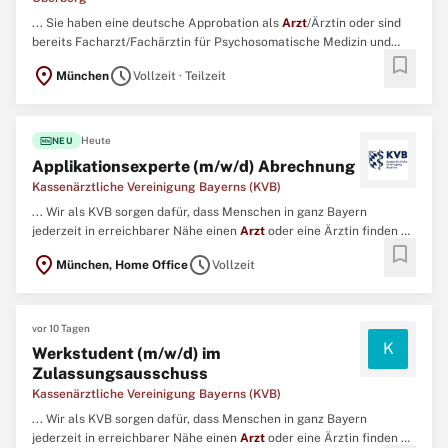
... Sie haben eine deutsche Approbation als
Arzt
/Ärztin oder sind
bereits Facharzt/Fachärztin für Psychosomatische Medizin und
bookmark
Psychotherapie oder für Psychiatrie und Psychotherapie und haben
location_on
schedule
München
Vollzeit · Teilzeit
Freude an der Arbeit im Team und an multiprofessioneller
Zusammenarbeit. ...
fiber_new
Heute
NEU
Applikationsexperte (m/w/d) Abrechnung
Kassenärztliche Vereinigung Bayerns (KVB)
... Wir als KVB sorgen dafür, dass Menschen in ganz Bayern
jederzeit in erreichbarer Nähe einen
Arzt
oder eine Ärztin finden –
bookmark
auch abends, an Wochenenden oder an Feiertagen. ...
location_on
schedule
München, Home Office
Vollzeit
vor 10 Tagen
K
Werkstudent (m/w/d) im
Zulassungsausschuss
Kassenärztliche Vereinigung Bayerns (KVB)
... Wir als KVB sorgen dafür, dass Menschen in ganz Bayern
jederzeit in erreichbarer Nähe einen
Arzt
oder eine Ärztin finden –