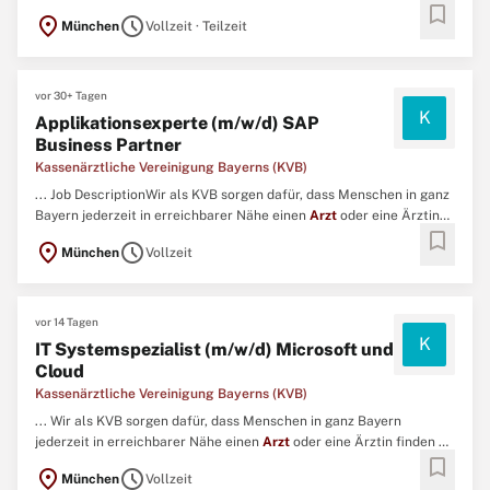
bookmark
auch abends, an Wochenenden oder an Feiertagen. ...
location_on
schedule
München
Vollzeit · Teilzeit
vor 30+ Tagen
K
Applikationsexperte (m/w/d) SAP
Business Partner
Kassenärztliche Vereinigung Bayerns (KVB)
... Job DescriptionWir als KVB sorgen dafür, dass Menschen in ganz
Bayern jederzeit in erreichbarer Nähe einen
Arzt
oder eine Ärztin
bookmark
finden – auch abends, an Wochenenden oder an Feiertagen. ...
location_on
schedule
München
Vollzeit
vor 14 Tagen
K
IT Systemspezialist (m/w/d) Microsoft und
Cloud
Kassenärztliche Vereinigung Bayerns (KVB)
... Wir als KVB sorgen dafür, dass Menschen in ganz Bayern
jederzeit in erreichbarer Nähe einen
Arzt
oder eine Ärztin finden –
bookmark
auch abends, an Wochenenden oder an Feiertagen. ...
location_on
schedule
München
Vollzeit