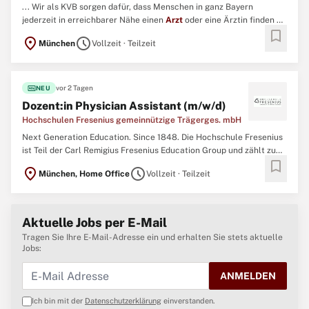
... Wir als KVB sorgen dafür, dass Menschen in ganz Bayern
jederzeit in erreichbarer Nähe einen
Arzt
oder eine Ärztin finden –
bookmark
auch abends, an Wochenenden oder an Feiertagen. ...
location_on
schedule
München
Vollzeit · Teilzeit
fiber_new
vor 2 Tagen
NEU
Dozent:in Physician Assistant (m/w/d)
Hochschulen Fresenius gemeinnützige Trägerges. mbH
Next Generation Education. Since 1848. Die Hochschule Fresenius
ist Teil der Carl Remigius Fresenius Education Group und zählt zu
bookmark
den größten und renommiertesten privaten Hochschulen des
location_on
schedule
München, Home Office
Vollzeit · Teilzeit
Landes. Die Hochschule bietet 120 innovative Bachelor- und
Masterstudiengänge sowie Aus- und Weiterbildungen in den ...
Aktuelle Jobs per E-Mail
Tragen Sie Ihre E-Mail-Adresse ein und erhalten Sie stets aktuelle
Jobs:
ANMELDEN
Ich bin mit der
Datenschutzerklärung
einverstanden.