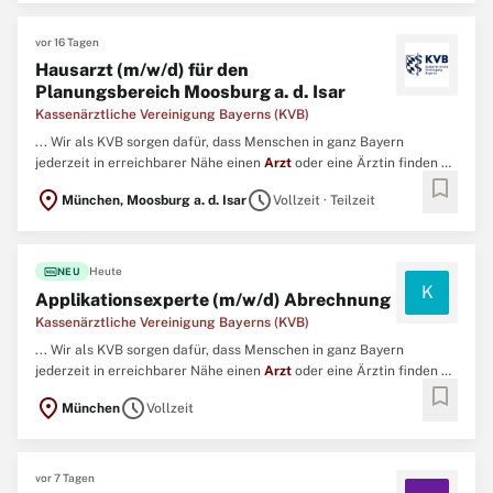
bewerben Sie ...
vor 16 Tagen
Hausarzt (m/w/d) für den
Planungsbereich Moosburg a. d. Isar
Kassenärztliche Vereinigung Bayerns (KVB)
... Wir als KVB sorgen dafür, dass Menschen in ganz Bayern
jederzeit in erreichbarer Nähe einen
Arzt
oder eine Ärztin finden –
bookmark
auch abends, an Wochenenden oder an Feiertagen. ...
location_on
schedule
München, Moosburg a. d. Isar
Vollzeit · Teilzeit
fiber_new
Heute
NEU
K
Applikationsexperte (m/w/d) Abrechnung
Kassenärztliche Vereinigung Bayerns (KVB)
... Wir als KVB sorgen dafür, dass Menschen in ganz Bayern
jederzeit in erreichbarer Nähe einen
Arzt
oder eine Ärztin finden –
bookmark
auch abends, an Wochenenden oder an Feiertagen. ...
location_on
schedule
München
Vollzeit
vor 7 Tagen