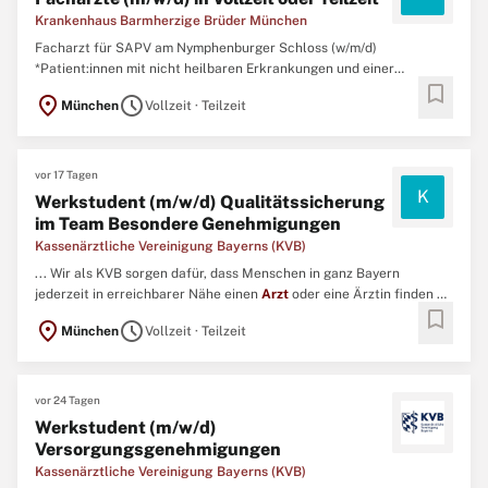
Krankenhaus Barmherzige Brüder München
Facharzt für SAPV am Nymphenburger Schloss (w/m/d)
*Patient:innen mit nicht heilbaren Erkrankungen und einer
bookmark
begrenzten Lebenserwartung zu Hause palliativmedizinisch zu
location_on
schedule
München
Vollzeit · Teilzeit
versorgen, ist Ihnen eine Herzensangelegenheit. Die intensive
Zusammenarbeit in einem multiprofessionellen Team ist für Sie
besonders ...
vor 17 Tagen
K
Werkstudent (m/w/d) Qualitätssicherung
im Team Besondere Genehmigungen
Kassenärztliche Vereinigung Bayerns (KVB)
... Wir als KVB sorgen dafür, dass Menschen in ganz Bayern
jederzeit in erreichbarer Nähe einen
Arzt
oder eine Ärztin finden –
bookmark
auch abends, an Wochenenden oder an Feiertagen. ...
location_on
schedule
München
Vollzeit · Teilzeit
vor 24 Tagen
Werkstudent (m/w/d)
Versorgungsgenehmigungen
Kassenärztliche Vereinigung Bayerns (KVB)