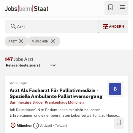
bookmark
menu
search
tune
Arzt
ÄNDERN
close
close
ARZT
MÜNCHEN
147
Jobs Arzt
vor 25 Tagen
B
Arzt Als Facharzt Für Palliativmedizin -
Spezielle Ambulante Palliativversorgung
Barmherzige Brüder Krankenhaus München
Job Description\ N \n Patient:innen mit nicht heilbaren
Erkrankungen und einer begrenzten Lebenserwartung zu Hause
bookmark
palliativmedizinisch zu versorgen, ist Ihnen eine
location_on
schedule
München
Vollzeit · Teilzeit
Herzensangelegenheit. Die intensive Zusammenarbeit in einem
multiprofessionellen Team ist für Sie besonders reizvoll? Dann