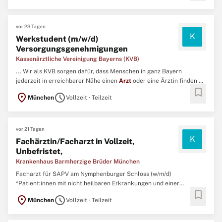
vor 23 Tagen
K
Werkstudent (m/w/d)
Versorgungsgenehmigungen
Kassenärztliche Vereinigung Bayerns (KVB)
... Wir als KVB sorgen dafür, dass Menschen in ganz Bayern
jederzeit in erreichbarer Nähe einen
Arzt
oder eine Ärztin finden –
bookmark
auch abends, an Wochenenden oder an Feiertagen. ...
location_on
schedule
München
Vollzeit · Teilzeit
vor 21 Tagen
K
Fachärztin/Facharzt in Vollzeit,
Unbefristet,
Krankenhaus Barmherzige Brüder München
Facharzt für SAPV am Nymphenburger Schloss (w/m/d)
*Patient:innen mit nicht heilbaren Erkrankungen und einer
bookmark
begrenzten Lebenserwartung zu Hause palliativmedizinisch zu
location_on
schedule
München
Vollzeit · Teilzeit
versorgen, ist Ihnen eine Herzensangelegenheit. Die intensive
Zusammenarbeit in einem multiprofessionellen Team ist für Sie
besonders ...