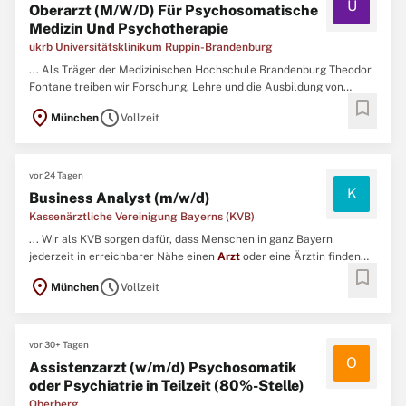
U
Oberarzt (M/W/D) Für Psychosomatische
Medizin Und Psychotherapie
ukrb Universitätsklinikum Ruppin-Brandenburg
... Als Träger der Medizinischen Hochschule Brandenburg Theodor
Fontane treiben wir Forschung, Lehre und die Ausbildung von
bookmark
Ärzt
*innen voran, um die Medizin der Zukunft aktiv mitzugestalten.\
location_on
schedule
München
Vollzeit
N Wir bieten Ihnen Verantwortung, Entwicklungsperspektiven und
die Möglichkeit, Ihre fachlichen Fähigkeiten in einem ...
vor 24 Tagen
K
Business Analyst (m/w/d)
Kassenärztliche Vereinigung Bayerns (KVB)
... Wir als KVB sorgen dafür, dass Menschen in ganz Bayern
jederzeit in erreichbarer Nähe einen
Arzt
oder eine Ärztin finden
bookmark
Vergewissern Sie sich, dass Sie die für diese Stelle erforderlichen
location_on
schedule
München
Vollzeit
Fähigkeiten und Erfahrungen mitbringen, und bewerben Sie sich
dann mit Ihrem Lebenslauf unten. ...
vor 30+ Tagen
O
Assistenzarzt (w/m/d) Psychosomatik
oder Psychiatrie in Teilzeit (80%-Stelle)
Oberberg