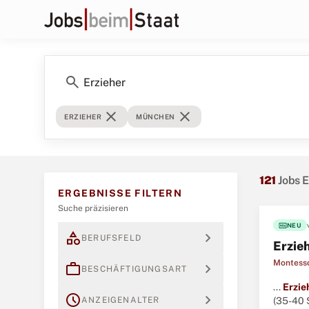
search
close
close
ERZIEHER
MÜNCHEN
121
Jobs 
ERGEBNISSE FILTERN
Suche präzisieren
fiber_new
NEU
category
expand_more
BERUFSFELD
Erzie
Montesso
work
expand_more
BESCHÄFTIGUNGSART
...
Erzie
schedule
expand_more
ANZEIGENALTER
(35-40 