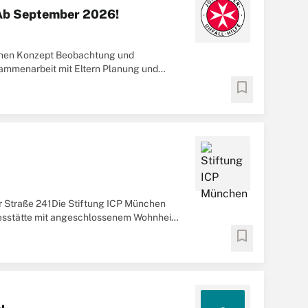
- Ab September 2026!
schen Konzept Beobachtung und
ammenarbeit mit Eltern Planung und
s staatlich anerkannter
Erzieher
...
bookmark
er Straße 241Die Stiftung ICP München
gesstätte mit angeschlossenem Wohnheim.
.
bookmark