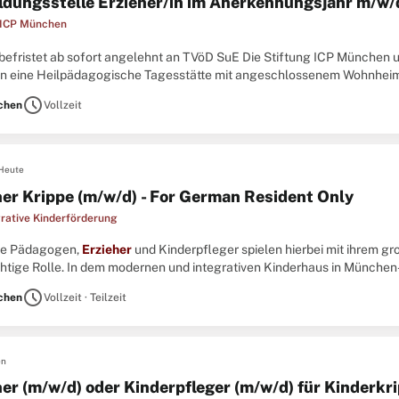
ldungsstelle Erzieher/in im Anerkennungsjahr m/w/
 ICP München
 befristet ab sofort angelehnt an TVöD SuE Die Stiftung ICP München 
 eine Heilpädagogische Tagesstätte mit angeschlossenem Wohnheim. 
hinderte Kinder und Jugendliche in der Entwicklung ihrer Persönlichkeit,
schedule
chen
Vollzeit
Heute
her Krippe (m/w/d) - For German Resident Only
grative Kinderförderung
ere Pädagogen,
Erzieher
und Kinderpfleger spielen hierbei mit ihrem g
htige Rolle. In dem modernen und integrativen Kinderhaus in München-S
iv- und Regelgruppen. ...
schedule
chen
Vollzeit · Teilzeit
en
her (m/w/d) oder Kinderpfleger (m/w/d) für Kinderkr