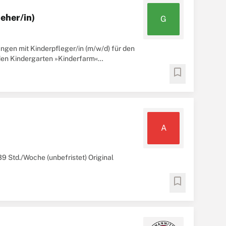
ieher/in)
G
ngen mit Kinderpfleger/in (m/w/d) für den
 den Kindergarten »Kinderfarm«
rzieher
...
bookmark
A
 39 Std./Woche (unbefristet) Original
bookmark