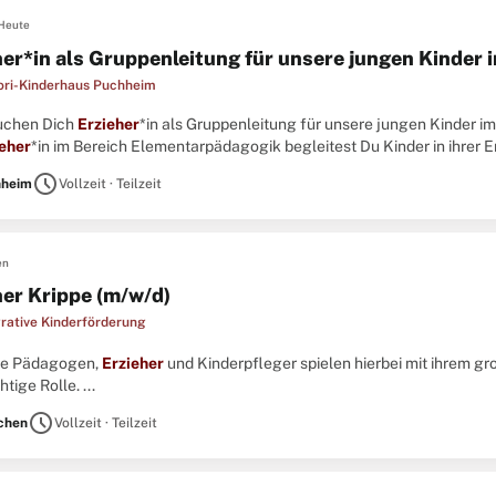
Heute
her*in als Gruppenleitung für unsere jungen Kinder 
ri-Kinderhaus Puchheim
Suchen Dich
Erzieher
*in als Gruppenleitung für unsere jungen Kinder 
eher
*in im Bereich Elementarpädagogik begleitest Du Kinder in ihrer 
schen Fähigkeiten aktiv in unseren Montessori-Alltag ein. ...
schedule
hheim
Vollzeit · Teilzeit
en
her Krippe (m/w/d)
grative Kinderförderung
ere Pädagogen,
Erzieher
und Kinderpfleger spielen hierbei mit ihrem g
tige Rolle. ...
schedule
chen
Vollzeit · Teilzeit