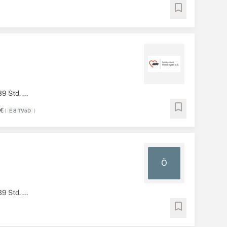
.
bookmark
9 Std. ...
bookmark
k€
(
E 8 TVöD
)
Ö
9 Std. ...
bookmark