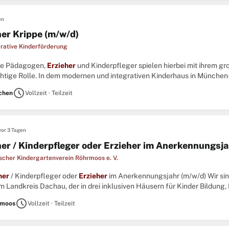
en
her Krippe (m/w/d)
grative Kinderförderung
ere Pädagogen,
Erzieher
und Kinderpfleger spielen hierbei mit ihrem g
htige Rolle. In dem modernen und integrativen Kinderhaus in München-S
iv- und Regelgruppen. ...
schedule
chen
Vollzeit · Teilzeit
vor 3 Tagen
her / Kinderpfleger oder Erzieher im Anerkennungsja
scher Kindergartenverein Röhrmoos e. V.
her
/ Kinderpfleger oder
Erzieher
im Anerkennungsjahr (m/w/d) Wir sind
m Landkreis Dachau, der in drei inklusiven Häusern für Kinder Bildung
m ersten Lebensjahr bis zum Ende der Grundschulzeit anbietet. ...
schedule
rmoos
Vollzeit · Teilzeit