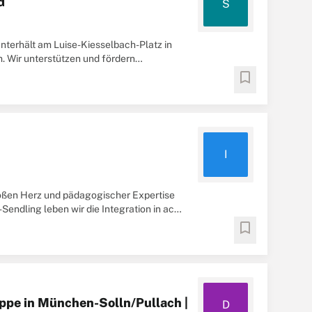
d
S
unterhält am Luise-Kiesselbach-Platz in
Wir unterstützen und fördern
 ihrer ...
bookmark
I
roßen Herz und pädagogischer Expertise
endling leben wir die Integration in acht
bookmark
ippe in München-Solln/Pullach |
D