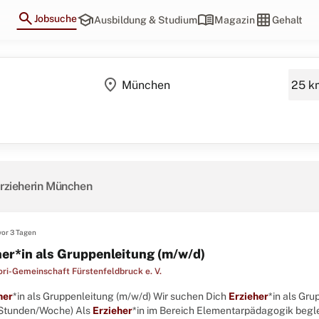
search
school
menu_book
grid_on
Jobsuche
Ausbildung & Studium
Magazin
Gehalt
location_on
Erzieherin München
vor 3 Tagen
her*in als Gruppenleitung (m/w/d)
ri-Gemeinschaft Fürstenfeldbruck e. V.
her
*in als Gruppenleitung (m/w/d) Wir suchen Dich
Erzieher
*in als Gr
Stunden/Woche) Als
Erzieher
*in im Bereich Elementarpädagogik beglei