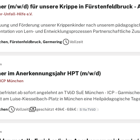
her (m/w/d) für unsere Krippe in Fürstenfeldbruck 
r-Unfall-Hilfe e.V.
reuung und Förderung unserer Krippenkinder nach unserem pädagogi
tation von Lern- und Entwicklungsprozessen Partnerschaftliche Zus
hrung von Eingewöhnungen Profil Eine abgeschlossene Ausbildung al
schedule
hen, Fürstenfeldbruck, Germering
Vollzeit
en
her im Anerkennungsjahr HPT (m/w/d)
 ICP München
t befristet ab sofort angelehnt an TVöD SuE München - ICP - Garmisch
lt am Luise-Kiesselbach-Platz in München eine Heilpädagogische Ta
rstützen und fördern körperbehinderte Kinder und Jugendliche in der ..
schedule
payments
chen
Vollzeit
geschätzt 49k€ - 68k€
(
S 11a TVöD
)
en