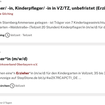
en
er/ -in, Kinderpfleger/ -in in VZ/TZ, unbefristet (Erz
 Gilching
ion StarnbergAmmersee gelegen - ist Träger von 7 Kindertageseinrichtu
arten »Waldstraße« (Teilzeit 20 Stunden) Kinderpfleger/in (m/w/d) für
fleger/in (m/w/d) für den Montessori Kindergarten (Kinderpfleger/in/
E
schedule
hing
Vollzeit · Teilzeit
n
her*in (m/w/d)
rksverband Oberbayern e.V.
chen eine*n
Erzieher
*in (m/w/d) für den Kindergarten in Vollzeit, 35 bis
anzeige auf StepStone.de bit.ly/4w2X7RCAPCT1_DE ...
schedule
kirchen
Vollzeit
vor 2 Tagen