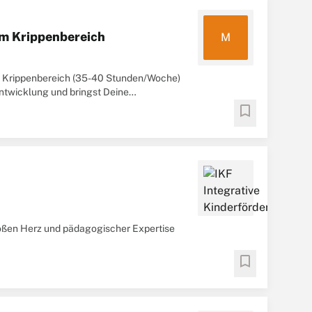
im Krippenbereich
M
im Krippenbereich (35-40 Stunden/Woche)
Entwicklung und bringst Deine
bookmark
roßen Herz und pädagogischer Expertise
bookmark