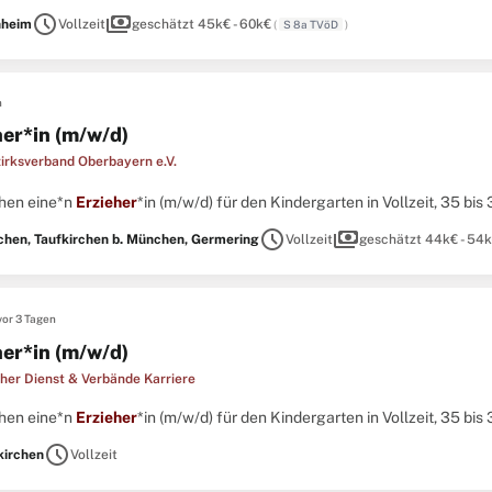
Deine pädagogischen Fähigkeiten aktiv in unseren Montessori-Alltag ..
schedule
payments
hheim
Vollzeit
geschätzt 45k€ - 60k€
(
S 8a TVöD
)
n
her*in (m/w/d)
rksverband Oberbayern e.V.
chen eine*n
Erzieher
*in (m/w/d) für den Kindergarten in Vollzeit, 35 bis 3
schedule
payments
hen, Taufkirchen b. München, Germering
Vollzeit
geschätzt 44k€ - 54
vor 3 Tagen
her*in (m/w/d)
cher Dienst & Verbände Karriere
chen eine*n
Erzieher
*in (m/w/d) für den Kindergarten in Vollzeit, 35 bis 3
schedule
kirchen
Vollzeit