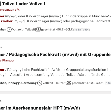
 Teilzeit oder Vollzeit
erspatzen e.V.
her
(m/w/d) oder Kinderpfleger (m/w/d) für Kinderkrippe in München-Soll
Erzieher
(m/w/d), Kinderpfleger (m/w/d) oder pädagogische Fachkraft u
tschätzung nicht nur versprochen, sondern gelebt wird? ...
schedule
payments
chen
Vollzeit · Teilzeit
geschätzt 45k€ - 60k€
(
S 8a TVöD
)
en
her / Pädagogische Fachkraft (m/w/d) mit Gruppenle
e Planegg
her
/ Pädagogische Fachkraft (m/w/d) mit Gruppenleitungsfunktion im 
eginn Ab sofort Arbeitsumfang Voll- oder Teilzeit Warum für die Gemei
schedule
payments
hen, Planegg, Germering
Vollzeit · Teilzeit
geschätzt 45k€ - 60k€
(
S 8
en
her im Anerkennungsjahr HPT (m/w/d)