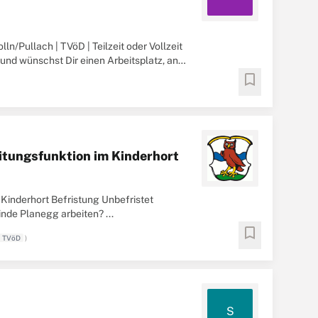
n/Pullach | TVöD | Teilzeit oder Vollzeit
nd wünschst Dir einen Arbeitsplatz, an
bookmark
itungsfunktion im Kinderhort
Kinderhort Befristung Unbefristet
nde Planegg arbeiten? ...
bookmark
a TVöD
)
S