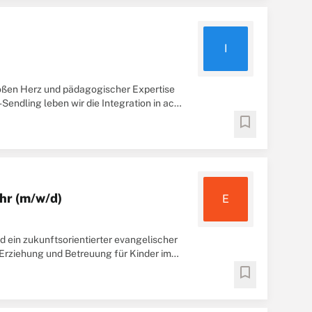
I
roßen Herz und pädagogischer Expertise
endling leben wir die Integration in acht
bookmark
hr (m/w/d)
E
 ein zukunftsorientierter evangelischer
, Erziehung und Betreuung für Kinder im
bookmark