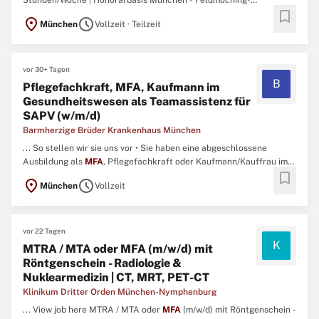
Stunden/Woche | Honorarbasis München - Feldmoching-
bookmark
Hasenbergl Start nach individueller Vereinbarung 3-6
location_on
schedule
München
Vollzeit · Teilzeit
Stunden/Woche (nach Vereinbarung)Das sind wirJunge Arbeit bietet
jungen Menschen mit unterschiedlichen psychosozialen
Problemlagen die Möglichkeit, ...
vor 30+ Tagen
B
Pflegefachkraft, MFA, Kaufmann im
Gesundheitswesen als Teamassistenz für
SAPV (w/m/d)
Barmherzige Brüder Krankenhaus München
... So stellen wir sie uns vor • Sie haben eine abgeschlossene
Ausbildung als
MFA
, Pflegefachkraft oder Kaufmann/Kauffrau im
bookmark
Gesundheitswesen. • Perfekt, wenn Sie bereits Berufserfahrung in
location_on
schedule
München
Vollzeit
der Verwaltung und der Patientenabrechnung mitbringen. ...
vor 22 Tagen
K
MTRA / MTA oder MFA (m/w/d) mit
Röntgenschein - Radiologie &
Nuklearmedizin | CT, MRT, PET-CT
Klinikum Dritter Orden München-Nymphenburg
... View job here MTRA / MTA oder
MFA
(m/w/d) mit Röntgenschein -