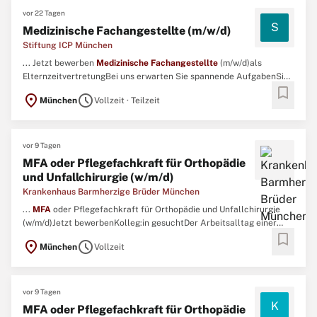
vor 22 Tagen
S
Medizinische Fachangestellte (m/w/d)
Stiftung ICP München
... Jetzt bewerben
Medizinische
Fachangestellte
(m/w/d)als
ElternzeitvertretungBei uns erwarten Sie spannende AufgabenSie
bookmark
sind verantwortlich für das Patienten- und Terminmanagement
location_on
schedule
München
Vollzeit · Teilzeit
sowie die BehandlungskoordinationSie assistieren bei der
ärztlichen DiagnostikSie begleiten HausbesucheSie organisieren
die ...
vor 9 Tagen
MFA oder Pflegefachkraft für Orthopädie
und Unfallchirurgie (w/m/d)
Krankenhaus Barmherzige Brüder München
...
MFA
oder Pflegefachkraft für Orthopädie und Unfallchirurgie
(w/m/d)Jetzt bewerbenKolleg:in gesuchtDer Arbeitsalltag einer
bookmark
Klinik für Orthopädie und Unfallchirurgie fasziniert Sie? Sie sind ein
location_on
schedule
München
Vollzeit
Organisationstalent und bewahren auch in turbulenten Situationen
einen kühlen Kopf? ...
vor 9 Tagen
K
MFA oder Pflegefachkraft für Orthopädie