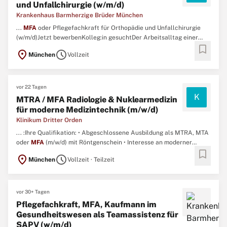
und Unfallchirurgie (w/m/d)
Krankenhaus Barmherzige Brüder München
...
MFA
oder Pflegefachkraft für Orthopädie und Unfallchirurgie
(w/m/d)Jetzt bewerbenKolleg:in gesuchtDer Arbeitsalltag einer
bookmark
Klinik für Orthopädie und Unfallchirurgie fasziniert Sie? Sie sind ein
location_on
schedule
München
Vollzeit
Organisationstalent und bewahren auch in turbulenten Situationen
einen kühlen Kopf? ...
vor 22 Tagen
K
MTRA / MFA Radiologie & Nuklearmedizin
für moderne Medizintechnik (m/w/d)
Klinikum Dritter Orden
... :Ihre Qualifikation: • Abgeschlossene Ausbildung als MTRA, MTA
oder
MFA
(m/w/d) mit Röntgenschein • Interesse an moderner
bookmark
Radiologie und Nuklearmedizin • Teamgeist, Engagement und
location_on
schedule
München
Vollzeit · Teilzeit
Verantwortungsbewusstsein • Ausgeprägte
Kommunikationsfähigkeit und Freude am Umgang mit Menschen •
Flexibilität ...
vor 30+ Tagen
Pflegefachkraft, MFA, Kaufmann im
Gesundheitswesen als Teamassistenz für
SAPV (w/m/d)