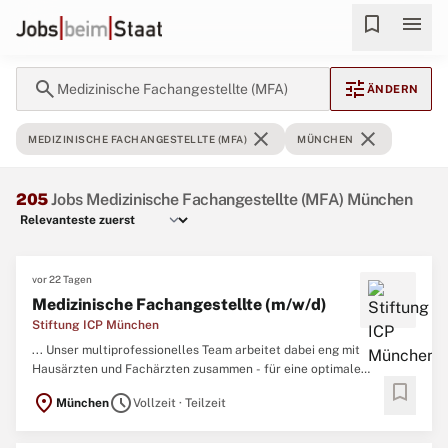
bookmark
menu
search
tune
Medizinische Fachangestellte (MFA)
ÄNDERN
close
close
MEDIZINISCHE FACHANGESTELLTE (MFA)
MÜNCHEN
205
Jobs Medizinische Fachangestellte (MFA) München
vor 22 Tagen
Medizinische Fachangestellte (m/w/d)
Stiftung ICP München
... Unser multiprofessionelles Team arbeitet dabei eng mit
Hausärzten und Fachärzten zusammen - für eine optimale
bookmark
medizinische
Betreuung. Hier finden Sie weitere Informationen zu
location_on
schedule
München
Vollzeit · Teilzeit
einer Beschäftigung in unserem
Medizinischen
Zentrum für
Erwachsene mit Behinderung. ...