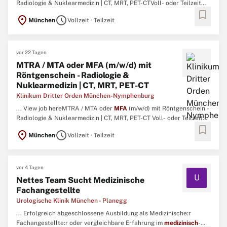
Radiologie & Nuklearmedizin | CT, MRT, PET-CTVoll- oder Teilzeit
bookmark
Menzinger Straße 44, 80638 München Ohne Berufserfahrung
location_on
schedule
München
Vollzeit · Teilzeit
26.07.26Sie wünschen sich einen attraktiven Arbeitsplatz und die
Gesundheit der Menschen liegt Ihnen am Herzen,... ...
vor 22 Tagen
MTRA / MTA oder MFA (m/w/d) mit
Röntgenschein - Radiologie &
Nuklearmedizin | CT, MRT, PET-CT
Klinikum Dritter Orden München-Nymphenburg
... View job hereMTRA / MTA oder
MFA
(m/w/d) mit Röntgenschein -
Radiologie & Nuklearmedizin | CT, MRT, PET-CT Voll- oder Teilzeit
bookmark
Menzinger Straße 44, 80638 München Ohne Berufserfahrung
location_on
schedule
München
Vollzeit · Teilzeit
26.07.26 Sie wünschen sich einen attraktiven Arbeitsplatz und die
Gesundheit der Menschen liegt Ihnen am Herzen,...... ...
vor 4 Tagen
U
Nettes Team Sucht Medizinische
Fachangestellte
Urologische Klinik München - Planegg
... Erfolgreich abgeschlossene Ausbildung als Medizinische:r
Fachangestellte:r oder vergleichbare Erfahrung im
medizinisch
-