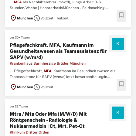
...
MFA
als Nachhilfelehrer (m/w/d), Junge Arbeit 3-6
Stunden/Woche | HonorarbasisMünchen - Feldmoching-
bookmark
HasenberglStart nach individueller Vereinbarung3-6
location_on
schedule
München
Vollzeit · Teilzeit
Stunden/Woche (nach Vereinbarung)Das sind wirJunge Arbeit bietet
jungen Menschen mit unterschiedlichen psychosozialen
Problemlagen die Möglichkeit, im ...
vor 30+ Tagen
K
Pflegefachkraft, MFA, Kaufmann im
Gesundheitswesen als Teamassistenz für
SAPV (w/m/d)
Krankenhaus Barmherzige Brüder München
... Pflegefachkraft,
MFA
, Kaufmann im Gesundheitswesen als
Teamassistenz für SAPV (w/m/d)Jetzt bewerbenKolleg:in
bookmark
gesuchtBei zu viel Routine im Arbeitsalltag wird Ihnen schnell
location_on
schedule
München
Vollzeit
langweilig? Sie sind nicht nur administrativer Allrounder, sondern
auch Kommunikationsprofi? Dann bewerben Sie sich jetzt! ...
vor 22 Tagen
K
Mtra / Mta Oder Mfa (M/W/D) Mit
Röntgenschein - Radiologie &
Nuklearmedizin | Ct, Mrt, Pet-Ct
Klinikum Dritter Orden