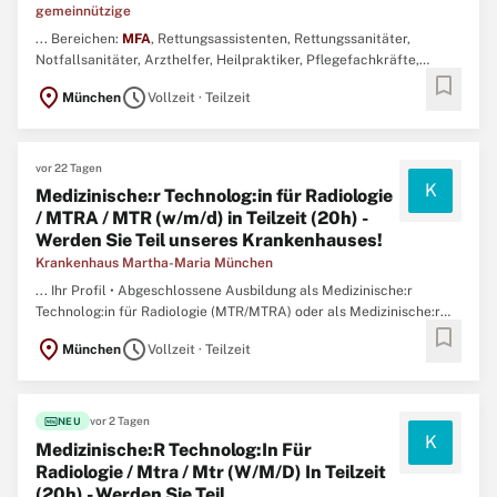
gemeinnützige
... Bereichen:
MFA
, Rettungsassistenten, Rettungssanitäter,
Notfallsanitäter, Arzthelfer, Heilpraktiker, Pflegefachkräfte,
bookmark
Hebammen/Entbindungshelfer, MTLAs, OTAs, ATAs, Logopäden
location_on
schedule
München
Vollzeit · Teilzeit
oder Podologen. ...
vor 22 Tagen
K
Medizinische:r Technolog:in für Radiologie
/ MTRA / MTR (w/m/d) in Teilzeit (20h) -
Werden Sie Teil unseres Krankenhauses!
Krankenhaus Martha-Maria München
... Ihr Profil • Abgeschlossene Ausbildung als Medizinische:r
Technolog:in für Radiologie (MTR/MTRA) oder als Medizinische:r
bookmark
Fachangestellte:r (
MFA
) mit Röntgenschein, idealerweise mit
location_on
schedule
München
Vollzeit · Teilzeit
Berufserfahrung • Ausgeprägtes Verantwortungsbewusstsein,
Sorgfalt und organisatorische Fähigkeiten • Bereitschaft ...
fiber_new
vor 2 Tagen
NEU
K
Medizinische:R Technolog:In Für
Radiologie / Mtra / Mtr (W/M/D) In Teilzeit
(20h) - Werden Sie Teil