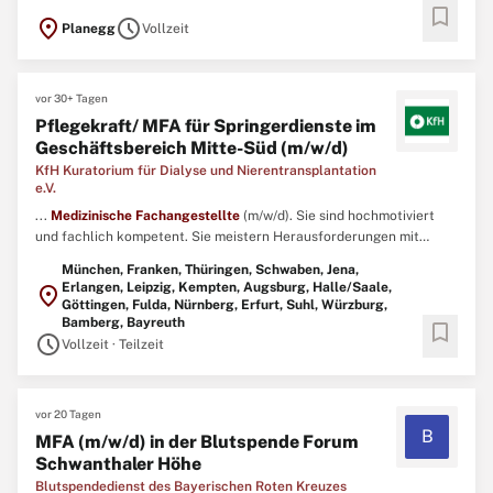
bookmark
administrativen Bereich\ N Professioneller und empathischer
location_on
schedule
Planegg
Vollzeit
Umgang mit unseren Patient:innen gemäß unserer Philosophie\ N
Sehr gute Deutschkenntnissein Wort und Schrift, sowie Englisch ...
vor 30+ Tagen
Pflegekraft/ MFA für Springerdienste im
Geschäftsbereich Mitte-Süd (m/w/d)
KfH Kuratorium für Dialyse und Nierentransplantation
e.V.
...
Medizinische
Fachangestellte
(m/w/d). Sie sind hochmotiviert
und fachlich kompetent. Sie meistern Herausforderungen mit
Teamfähigkeit und persönlichem Engagement. Sie haben hohe
München, Franken, Thüringen, Schwaben, Jena,
Flexibilität und Mobilität zum Ausführen der Tätigkeit. ...
Erlangen, Leipzig, Kempten, Augsburg, Halle/Saale,
location_on
Göttingen, Fulda, Nürnberg, Erfurt, Suhl, Würzburg,
Bamberg, Bayreuth
bookmark
schedule
Vollzeit · Teilzeit
vor 20 Tagen
B
MFA (m/w/d) in der Blutspende Forum
Schwanthaler Höhe
Blutspendedienst des Bayerischen Roten Kreuzes