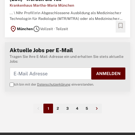
Krankenhaus Martha-Maria München
... \ NIhr Profil\n\n Abgeschlossene Ausbildung als Medizinische:r
Technolog:in für Radiologie (MTR/MTRA) oder als Medizinische:r
bookmark
Fachangestellte:r (
MFA
) mit Röntgenschein, idealerweise mit
location_on
schedule
München
Vollzeit · Teilzeit
Berufserfahrung\ N Ausgeprägtes Verantwortungsbewusstsein,
Sorgfalt und organisatorische Fähigkeiten\ N Bereitschaft ...
Aktuelle Jobs per E-Mail
Tragen Sie Ihre E-Mail-Adresse ein und erhalten Sie stets aktuelle
Jobs:
ANMELDEN
Ich bin mit der
Datenschutzerklärung
einverstanden.
1
2
3
4
5