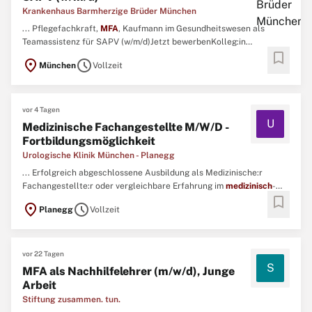
Krankenhaus Barmherzige Brüder München
... Pflegefachkraft,
MFA
, Kaufmann im Gesundheitswesen als
Teamassistenz für SAPV (w/m/d)Jetzt bewerbenKolleg:in
bookmark
gesuchtBei zu viel Routine im Arbeitsalltag wird Ihnen schnell
location_on
schedule
München
Vollzeit
langweilig? Sie sind nicht nur administrativer Allrounder, sondern
auch Kommunikationsprofi? Dann bewerben Sie sich jetzt! ...
vor 4 Tagen
U
Medizinische Fachangestellte M/W/D -
Fortbildungsmöglichkeit
Urologische Klinik München - Planegg
... Erfolgreich abgeschlossene Ausbildung als Medizinische:r
Fachangestellte:r oder vergleichbare Erfahrung im
medizinisch
-
bookmark
administrativen Bereich\ N Professioneller und empathischer
location_on
schedule
Planegg
Vollzeit
Umgang mit unseren Patient:innen gemäß unserer Philosophie\ N
Sehr gute Deutschkenntnissein Wort und Schrift, sowie Englisch ...
vor 22 Tagen
S
MFA als Nachhilfelehrer (m/w/d), Junge
Arbeit
Stiftung zusammen. tun.