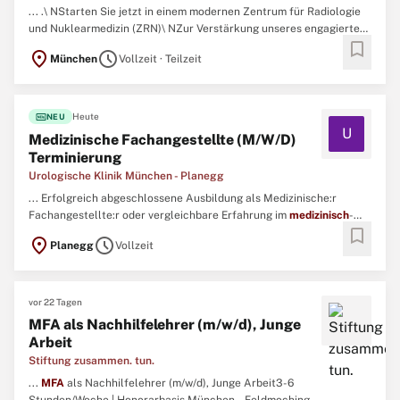
... .\ NStarten Sie jetzt in einem modernen Zentrum für Radiologie
und Nuklearmedizin (ZRN)\ NZur Verstärkung unseres engagierten
bookmark
Teams suchen wir ab sofort eine motivierte Fachkraft als MTRA,
location_on
schedule
München
Vollzeit · Teilzeit
MTA oder
MFA
(m/w/d) mit Röntgenschein, egal ob Berufseinsteiger
oder Profi – in Vollzeit oder Teilzeit.Ihre Aufgaben ...
fiber_new
Heute
NEU
U
Medizinische Fachangestellte (M/W/D)
Terminierung
Urologische Klinik München - Planegg
... Erfolgreich abgeschlossene Ausbildung als Medizinische:r
Fachangestellte:r oder vergleichbare Erfahrung im
medizinisch
-
bookmark
administrativen Bereich\ N Professioneller und empathischer
location_on
schedule
Planegg
Vollzeit
Umgang mit unseren Patient:innen gemäß unserer Philosophie\ N
Sehr gute Deutschkenntnissein Wort und Schrift, sowie Englisch ...
vor 22 Tagen
MFA als Nachhilfelehrer (m/w/d), Junge
Arbeit
Stiftung zusammen. tun.
...
MFA
als Nachhilfelehrer (m/w/d), Junge Arbeit3-6