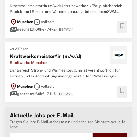
Kraftwerksmeister*in (m/w/d) Jetzt bewerben » Tätigkeitsbereich
Produktion | Strom- und Wärmeerzeugung UnternehmenSWM
Services GmbH Standort München VertragsartVollzeit Auf einen
location_on
schedule
München
Vollzeit
Blick Der Bereich Strom- und Wärmeerzeugung ist verantwortlich
bookmark
payments
für Betrieb und Instandhaltungsmanagement
geschätzt 60k€ - 74k€
(
E 9 TV V
)
vor 20 Tagen
Kraftwerksmeister*in (m/w/d)
Stadtwerke München
Der Bereich Strom- und Wärmeerzeugung ist verantwortlich für
Betrieb und Instandhaltungsmanagement aller SWM Energie-
Erzeugungsanlagen. Zum umfangreichen Anlagenpark gehören
location_on
schedule
München
Vollzeit
sowohl fossil befeuerte Heizkraftwerke und Spitzenlastheizwerke
bookmark
payments
als auch regenerative Anlagen zur Nutzung von
geschätzt 60k€ - 74k€
(
E 9 TV V
)
Aktuelle Jobs per E-Mail
Tragen Sie Ihre E-Mail-Adresse ein und erhalten Sie stets aktuelle
Jobs: