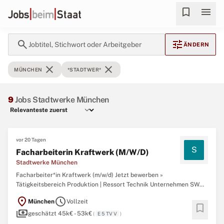
bookmark
menu
search
tune
Jobtitel, Stichwort oder Arbeitgeber
ÄNDERN
close
close
MÜNCHEN
*STADTWER*
9
Jobs Stadtwerke München
vor 20 Tagen
S
Facharbeiterin Kraftwerk (M/W/D)
Stadtwerke München
Facharbeiter*in Kraftwerk (m/w/d) Jetzt bewerben »
Tätigkeitsbereich Produktion | Ressort Technik Unternehmen SWM
Services Gmb H Standort München Vertragsart Vollzeit Auf einen
location_on
schedule
München
Vollzeit
Blick Der Bereich Strom- und Wärmeerzeugung ist verantwortlich
bookmark
payments
für Betrieb und Instandhaltungsmanagement
geschätzt 45k€ - 53k€
(
E 5 TV V
)