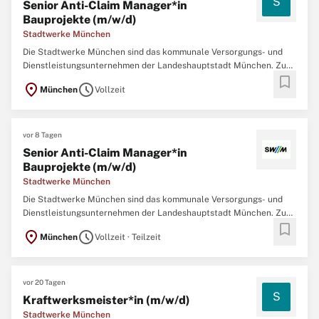
S
Senior Anti-Claim Manager*in
Bauprojekte (m/w/d)
Stadtwerke München
Die Stadtwerke München sind das kommunale Versorgungs- und
Dienstleistungsunternehmen der Landeshauptstadt München. Zu
bookmark
den Leistungen des Konzerns gehören neben der Versorgung der
location_on
schedule
München
Vollzeit
Region mit Energie und Trinkwasser auch der Betrieb des
öffentlichen Nahverkehrs sowie eine der modernsten
vor 8 Tagen
Senior Anti-Claim Manager*in
Bauprojekte (m/w/d)
Stadtwerke München
Die Stadtwerke München sind das kommunale Versorgungs- und
Dienstleistungsunternehmen der Landeshauptstadt München. Zu
bookmark
den Leistungen des Konzerns gehören neben der Versorgung der
location_on
schedule
München
Vollzeit · Teilzeit
Region mit Energie und Trinkwasser auch der Betrieb des
öffentlichen Nahverkehrs sowie eine der modernsten
vor 20 Tagen
S
Kraftwerksmeister*in (m/w/d)
Stadtwerke München