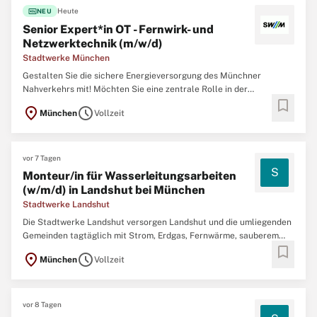
fiber_new
Heute
NEU
Senior Expert*in OT - Fernwirk- und
Netzwerktechnik (m/w/d)
Stadtwerke München
Gestalten Sie die sichere Energieversorgung des Münchner
Nahverkehrs mit! Möchten Sie eine zentrale Rolle in der
bookmark
Weiterentwicklung und Absicherung unserer OT Systeme
location_on
schedule
München
Vollzeit
übernehmen? Dann werden Sie Teil unseres Teams im OT
Engineering Sekundärtechnik Strom. Sie arbeiten an der
Überwachung,
vor 7 Tagen
S
Monteur/in für Wasserleitungsarbeiten
(w/m/d) in Landshut bei München
Stadtwerke Landshut
Die Stadtwerke Landshut versorgen Landshut und die umliegenden
Gemeinden tagtäglich mit Strom, Erdgas, Fernwärme, sauberem
bookmark
Trinkwasser, betreiben den Linienverkehr der Stadtbusse, zwei
location_on
schedule
München
Vollzeit
Parkhäuser, die Kläranlage, das Kanalnetz und das Stadtbad –
Infrastrukturen, die jedem Einwohner
vor 8 Tagen