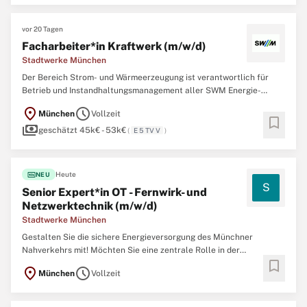
vor 20 Tagen
Facharbeiter*in Kraftwerk (m/w/d)
Stadtwerke München
Der Bereich Strom- und Wärmeerzeugung ist verantwortlich für
Betrieb und Instandhaltungsmanagement aller SWM Energie-
Erzeugungsanlagen. Zum umfangreichen Anlagenpark gehören
location_on
schedule
München
Vollzeit
sowohl fossil befeuerte Heizkraftwerke und Spitzenlastheizwerke
bookmark
payments
als auch regenerative Anlagen zur Nutzung von
geschätzt 45k€ - 53k€
(
E 5 TV V
)
fiber_new
Heute
NEU
S
Senior Expert*in OT - Fernwirk- und
Netzwerktechnik (m/w/d)
Stadtwerke München
Gestalten Sie die sichere Energieversorgung des Münchner
Nahverkehrs mit! Möchten Sie eine zentrale Rolle in der
bookmark
Weiterentwicklung und Absicherung unserer OT Systeme
location_on
schedule
München
Vollzeit
übernehmen? Dann werden Sie Teil unseres Teams im OT
Engineering Sekundärtechnik Strom. Sie arbeiten an der
Überwachung,