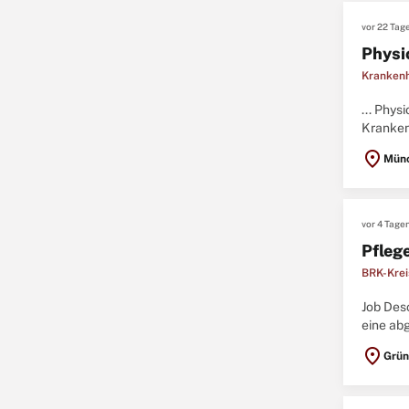
vor 22 Tag
Physi
Kranken
... Phys
Kranken
reizvoll
location_on
Mün
vor 4 Tage
Pflege
BRK-Krei
Job Des
eine ab
N Hohe 
location_on
Grün