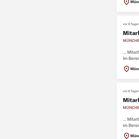
location_on
Mün
vor 6 Tage
Mitar
MÜNCHE
... Mit
im Bere
location_on
Mün
vor 6 Tage
Mitar
MÜNCHE
... Mit
im Bere
location_on
Mün