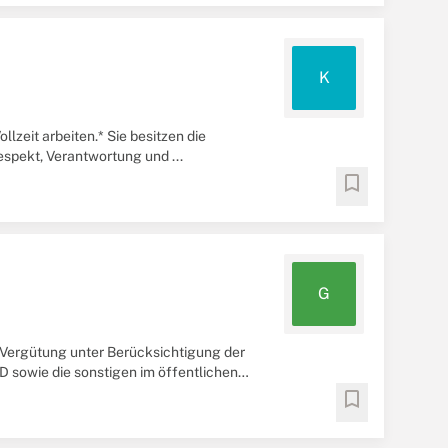
K
zeit arbeiten.* Sie besitzen die
espekt, Verantwortung und ...
bookmark
G
 Vergütung unter Berücksichtigung der
D sowie die sonstigen im öffentlichen
ntgelt ...
bookmark