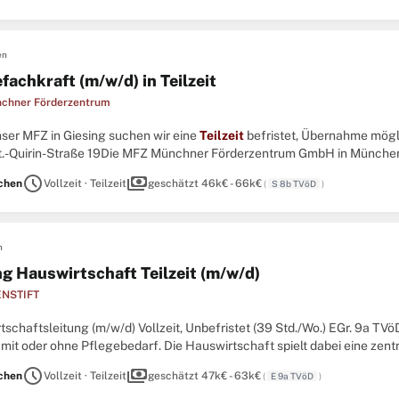
en
fachkraft (m/w/d) in Teilzeit
chner Förderzentrum
unser MFZ in Giesing suchen wir eine
Teilzeit
befristet, Übernahme mögl
t.-Quirin-Straße 19Die MFZ Münchner Förderzentrum GmbH in München
tättengruppen für erwachsene Menschen mit einer Körperbehinderung. 
schedule
payments
chen
Vollzeit · Teilzeit
geschätzt 46k€ - 66k€
(
S 8b TVöD
)
n
ng Hauswirtschaft Teilzeit (m/w/d)
NSTIFT
schaftsleitung (m/w/d) Vollzeit, Unbefristet (39 Std./Wo.) EGr. 9a TVö
mit oder ohne Pflegebedarf. Die Hauswirtschaft spielt dabei eine zentra
 und ein angenehmes Wohnumfeld sorgt. Uns ist es wichtig, dass ...
schedule
payments
chen
Vollzeit · Teilzeit
geschätzt 47k€ - 63k€
(
E 9a TVöD
)