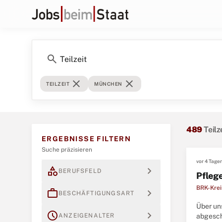
search
close
close
TEILZEIT
MÜNCHEN
489
Teil
ERGEBNISSE FILTERN
Suche präzisieren
vor 4 Tage
category
expand_more
BERUFSFELD
Pfleg
BRK-Krei
work
expand_more
BESCHÄFTIGUNGSART
Über un
schedule
expand_more
ANZEIGENALTER
abgesch