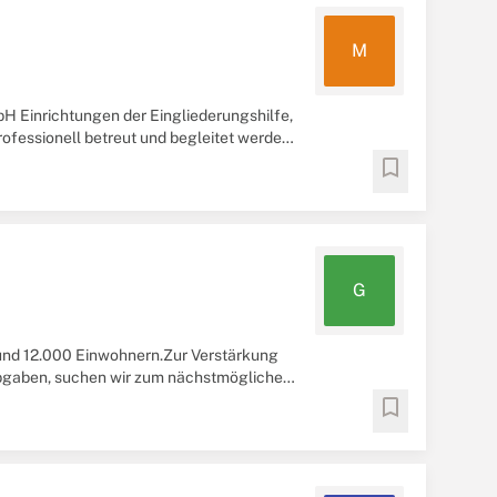
M
 Einrichtungen der Eingliederungshilfe,
fessionell betreut und begleitet werden.
bookmark
G
und 12.000 Einwohnern.Zur Verstärkung
Abgaben, suchen wir zum nächstmöglichen
Teilzeit
...
bookmark