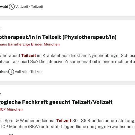
 Kompetenz, Teamfähigkeit und Kommunikationsstärke Das Gehalt bezieh
schedule
wald
Vollzeit · Teilzeit
en
therapeut/in in Teilzeit (Physiotherapeut/in)
haus Barmherzige Brüder München
iotherapeut
Teilzeit
im Krankenhaus direkt am Nymphenburger Schloss 
haus fasziniert Sie? Die intensive Zusammenarbeit in einem multiprofe
? Denn hier arbeiten Sie zwischen 20 und 24 Std. ...
schedule
chen
Vollzeit · Teilzeit
n
ogische Fachkraft gesucht Teilzeit/Vollzeit
 ICP München
zeit, Spät- & Wochenenddienst,
Teilzeit
30 - 36 Stunden unbefristet an
g ICP München (BBW) unterstützt Jugendliche und junge Erwachsene m
s-Spektrum-Störung auf ihrem Weg in die Selbstständigkeit. ...