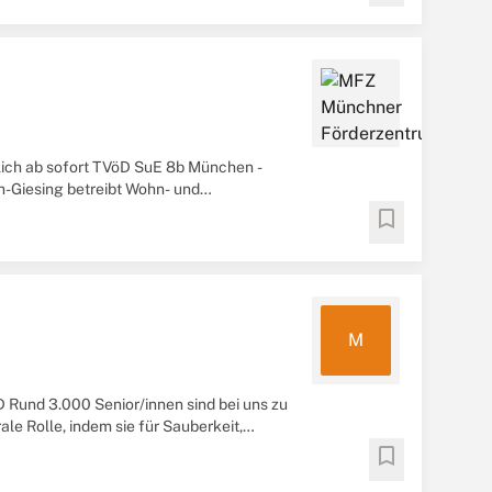
ich ab sofort TVöD SuE 8b München -
-Giesing betreibt Wohn- und
...
bookmark
M
D Rund 3.000 Senior/innen sind bei uns zu
le Rolle, indem sie für Sauberkeit,
bookmark