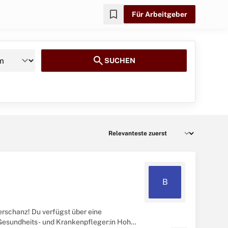
bookmark
Für Arbeitgeber
search
SUCHEN
B
schanz! Du verfügst über eine
 Gesundheits- und Krankenpfleger:in Hohe