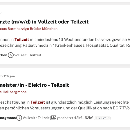
en
zte (m/w/d) in Vollzeit oder Teilzeit
haus Barmherzige Brüder München
können in
Teilzeit
mit mindestens 13 Wochenstunden bis vorzugsweise Voll
zeichnung Palliativmedizin * Krankenhauses: Hospitalität, Qualität, R
schedule
chen
Vollzeit · Teilzeit
vor 2 Tagen
ister/in - Elektro - Teilzeit
e Hallbergmoos
 Beschäftigung in
Teilzeit
ist grundsätzlich möglich Leistungsgerechte
gen persönlichen Voraussetzungen und der Qualifikation nach EG 7 TVö
üblichen Leistungen Zahlung einer Großraumzulage München Leistungse
schedule
payments
bergmoos
Vollzeit · Teilzeit
geschätzt 42k€ - 52k€
(
E 7 TVöD
)