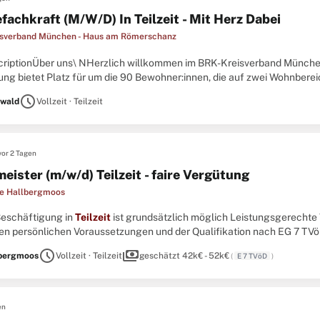
fachkraft (M/W/D) In Teilzeit - Mit Herz Dabei
sverband München - Haus am Römerschanz
criptionÜber uns\ NHerzlich willkommen im BRK-Kreisverband Münch
ung bietet Platz für um die 90 Bewohner:innen, die auf zwei Wohnbereic
ewohner:innen, die zum größten Teil selbstständig sind und nur selten ..
schedule
wald
Vollzeit · Teilzeit
vor 2 Tagen
eister (m/w/d) Teilzeit - faire Vergütung
e Hallbergmoos
 Beschäftigung in
Teilzeit
ist grundsätzlich möglich Leistungsgerechte
gen persönlichen Voraussetzungen und der Qualifikation nach EG 7 TVö
üblichen Leistungen Zahlung einer Großraumzulage München Leistungse
schedule
payments
bergmoos
Vollzeit · Teilzeit
geschätzt 42k€ - 52k€
(
E 7 TVöD
)
en