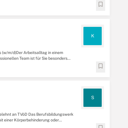
t sich auf ...
bookmark
K
(w/m/d)Der Arbeitsalltag in einem
ssionellen Team ist für Sie besonders
bookmark
S
gelehnt an TVöD Das Berufsbildungswerk
it einer Körperbehinderung oder
bookmark