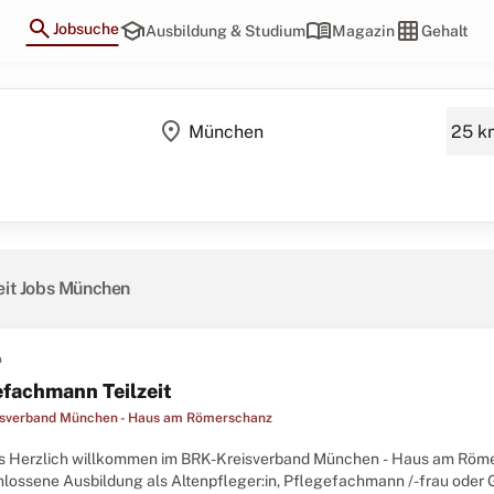
search
school
menu_book
grid_on
Jobsuche
Ausbildung & Studium
Magazin
Gehalt
location_on
zeit Jobs München
n
efachmann Teilzeit
sverband München - Haus am Römerschanz
s Herzlich willkommen im BRK-Kreisverband München - Haus am Römer
lossene Ausbildung als Altenpfleger:in, Pflegefachmann /-frau oder