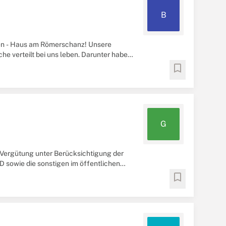
B
en - Haus am Römerschanz! Unsere
he verteilt bei uns leben. Darunter haben
.
bookmark
G
 Vergütung unter Berücksichtigung der
D sowie die sonstigen im öffentlichen
ntgelt ...
bookmark