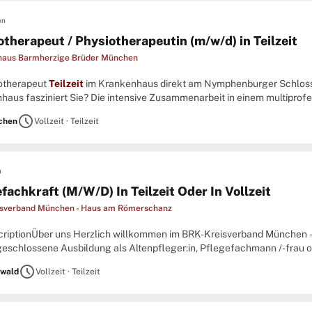
en
otherapeut / Physiotherapeutin (m/w/d) in Teilzeit
haus Barmherzige Brüder München
iotherapeut
Teilzeit
im Krankenhaus direkt am Nymphenburger Schloss 
haus fasziniert Sie? Die intensive Zusammenarbeit in einem multiprofe
? Denn hier arbeiten Sie zwischen 20 und 24 Std. ...
schedule
chen
Vollzeit · Teilzeit
n
fachkraft (M/W/D) In Teilzeit Oder In Vollzeit
sverband München - Haus am Römerschanz
criptionÜber uns Herzlich willkommen im BRK-Kreisverband München 
geschlossene Ausbildung als Altenpfleger:in, Pflegefachmann /-frau 
soziale Kompetenz, Teamfähigkeit und Kommunikationsstärke\ N Das G
schedule
wald
Vollzeit · Teilzeit