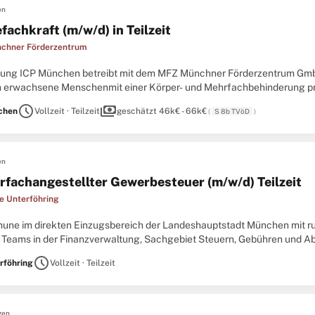
en
fachkraft (m/w/d) in Teilzeit
chner Förderzentrum
ftung ICP München betreibt mit dem MFZ Münchner Förderzentrum GmbH
n erwachsene Menschenmit einer Körper- und Mehrfachbehinderung pro
seitiges, individuelles Betreuungsangebot stellt sicher, dass die ...
schedule
payments
chen
Vollzeit · Teilzeit
geschätzt 46k€ - 66k€
(
S 8b TVöD
)
en
rfachangestellter Gewerbesteuer (m/w/d) Teilzeit
 Unterföhring
mune im direkten Einzugsbereich der Landeshauptstadt München mit r
 Teams in der Finanzverwaltung, Sachgebiet Steuern, Gebühren und 
kt einenSteuerfachangestellter Gewerbesteuer (w, m, d)Unbefristet, in
schedule
rföhring
Vollzeit · Teilzeit
gen