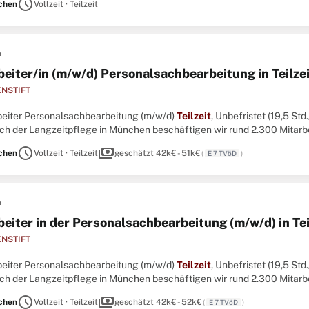
schedule
chen
Vollzeit · Teilzeit
n
beiter/in (m/w/d) Personalsachbearbeitung in Teilze
NSTIFT
arbeiter Personalsachbearbeitung (m/w/d)
Teilzeit
, Unbefristet (19,5 St
ich der Langzeitpflege in München beschäftigen wir rund 2.300 Mitarbe
schedule
payments
chen
Vollzeit · Teilzeit
geschätzt 42k€ - 51k€
(
E 7 TVöD
)
n
beiter in der Personalsachbearbeitung (m/w/d) in Tei
NSTIFT
arbeiter Personalsachbearbeitung (m/w/d)
Teilzeit
, Unbefristet (19,5 St
ich der Langzeitpflege in München beschäftigen wir rund 2.300 Mitarbe
schedule
payments
chen
Vollzeit · Teilzeit
geschätzt 42k€ - 52k€
(
E 7 TVöD
)