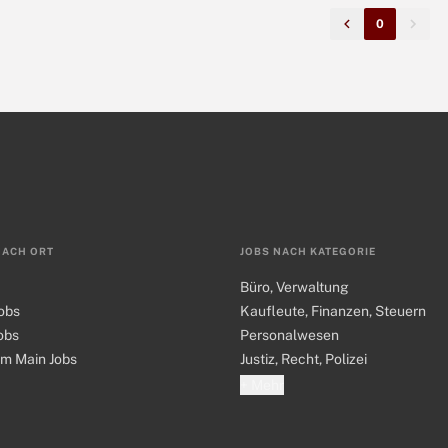
0
NACH ORT
JOBS NACH KATEGORIE
Büro, Verwaltung
obs
Kaufleute, Finanzen, Steuern
obs
Personalwesen
am Main Jobs
Justiz, Recht, Polizei
+ Mehr