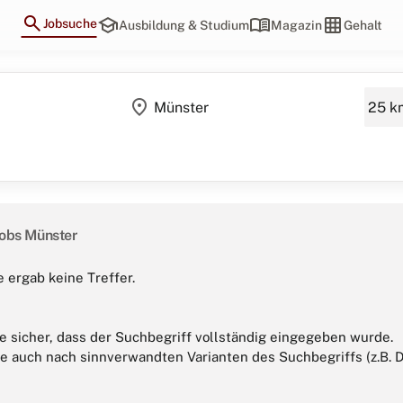
search
school
menu_book
grid_on
Jobsuche
Ausbildung & Studium
Magazin
Gehalt
location_on
Jobs Münster
 ergab keine Treffer.
ie sicher, dass der Suchbegriff vollständig eingegeben wurde.
e auch nach sinnverwandten Varianten des Suchbegriffs (z.B. Do