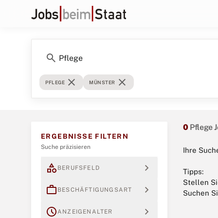
search
close
close
PFLEGE
MÜNSTER
0
Pflege 
ERGEBNISSE FILTERN
Suche präzisieren
Ihre Suche
category
expand_more
BERUFSFELD
Tipps:
Stellen S
work
expand_more
BESCHÄFTIGUNGSART
Suchen Si
schedule
expand_more
ANZEIGENALTER