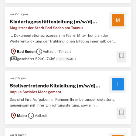
staatlich anerkannte/r
Erzieher
...
vor 22 Tagen
M
Kindertagesstättenleitung (m/w/d)...
Magistrat der Stadt Bad Soden am Taunus
... Dokumentationsprozessen im Team- Mitwirkung an der
Weiterentwicklung der frühkindlichen Bildung innerhalb der
kommunalen TrägerstrukturenProfil- Abgeschlossenes Studium im
location_on
schedule
Bad Soden
Vollzeit · Teilzeit
Bereich Sozialpädagogik, Erziehungswissenschaften oder eine
bookmark
payments
vergleichbare Qualifikation gemäß § 25b HKJGB- Alternativ
geschätzt 52k€ - 74k€
(
S 15 TVöD
)
staatlich anerkannte/r
Erzieher
...
vor 7 Tagen
I
Stellvertretende Kitaleitung (m/w/d)...
Impuls Soziales Management
Das sind Ihre Aufgaben:Im Rahmen Ihrer Leitungsfreistellung,
gemeinsam mit Ihrer Einrichtungsleitung, sowie in
bookmark
Vertretungssituationen:- Sie gestalten und koordinieren die
location_on
schedule
Mainz
Vollzeit
pädagogische Arbeit Ihrer Einrichtung und wirken an der
kontinuierlichen Weiterentwicklung des pädagogischen Konzepts
mit.- Sie fördern ...
vor 8 Tagen