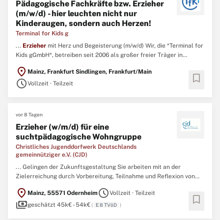
Pädagogische Fachkräfte bzw. Erzieher
(m/w/d) - hier leuchten nicht nur
Kinderaugen, sondern auch Herzen!
Terminal for Kids g
...
Erzieher
mit Herz und Begeisterung (m/w/d) Wir, die *Terminal for
Kids gGmbH*, betreiben seit 2006 als großer freier Träger in
Hessen,Rheinland-Pfalz und NRW betriebliche und öffentliche
location_on
Mainz, Frankfurt Sindlingen, Frankfurt/Main
Betreuungseinrichtungen für Kinder ab dem Krippenalter bis zum
bookmark
schedule
Schuleintritt. ...
Vollzeit · Teilzeit
vor 8 Tagen
Erzieher (w/m/d) für eine
suchtpädagogische Wohngruppe
Christliches Jugenddorfwerk Deutschlands
gemeinnütziger e.V. (CJD)
... Gelingen der Zukunftsgestaltung Sie arbeiten mit an der
Zielerreichung durch Vorbereitung, Teilnahme und Reflexion von
Hilfeplangesprächen Die Teambesprechungen bereichern Sie durch
location_on
schedule
Mainz, 55571 Odernheim
Vollzeit · Teilzeit
pädagogische Ideen und aktives Einbringen in Fallberatung Profil
bookmark
payments
Abgeschlossene Ausbildung zum staatlich anerkannten
Erzieher
...
geschätzt 45k€ - 54k€
(
E 8 TVöD
)