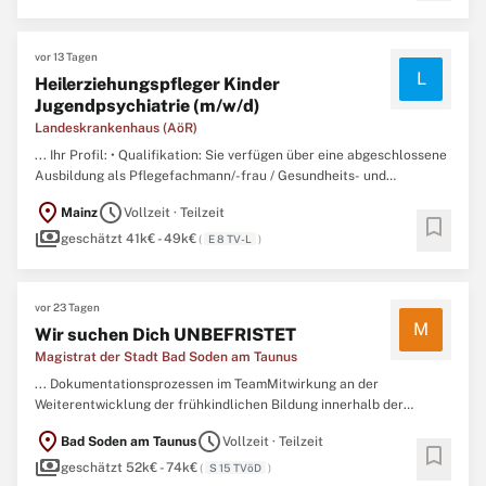
HKJGB, das heißt du hast eine staatliche Anerkennung als
Erzieher
...
vor 13 Tagen
L
Heilerziehungspfleger Kinder
Jugendpsychiatrie (m/w/d)
Landeskrankenhaus (AöR)
... Ihr Profil: • Qualifikation: Sie verfügen über eine abgeschlossene
Ausbildung als Pflegefachmann/-frau / Gesundheits- und
Krankenpfleger*in /
Erzieher
*in / Heilerziehungspfleger*in (m/w/d).
location_on
schedule
Mainz
Vollzeit · Teilzeit
...
bookmark
payments
geschätzt 41k€ - 49k€
(
E 8 TV-L
)
vor 23 Tagen
M
Wir suchen Dich UNBEFRISTET
Magistrat der Stadt Bad Soden am Taunus
... Dokumentationsprozessen im TeamMitwirkung an der
Weiterentwicklung der frühkindlichen Bildung innerhalb der
kommunalen TrägerstrukturenAbgeschlossenes Studium im
location_on
schedule
Bad Soden am Taunus
Vollzeit · Teilzeit
Bereich Sozialpädagogik, Erziehungswissenschaften oder eine
bookmark
payments
vergleichbare Qualifikation gemäß § 25b HKJGBAlternativ
geschätzt 52k€ - 74k€
(
S 15 TVöD
)