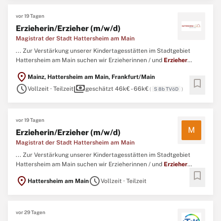
vor 19 Tagen
Erzieherin/Erzieher (m/w/d)
Magistrat der Stadt Hattersheim am Main
... Zur Verstärkung unserer Kindertagesstätten im Stadtgebiet
Hattersheim am Main suchen wir Erzieherinnen / und
Erzieher
(m/w/d) unbefristet in Vollzeit mit 39 Wochenstunden (Teilzeit ist
location_on
Mainz, Hattersheim am Main, Frankfurt/Main
nach Absprache möglich) In unseren Kindertagesstätten im
bookmark
schedule
payments
Stadtgebiet betreuen wir Kinder in der U3 und Ü3 Betreuung ...
Vollzeit · Teilzeit
geschätzt 46k€ - 66k€
(
S 8b TVöD
)
vor 19 Tagen
M
Erzieherin/Erzieher (m/w/d)
Magistrat der Stadt Hattersheim am Main
... Zur Verstärkung unserer Kindertagesstätten im Stadtgebiet
Hattersheim am Main suchen wir Erzieherinnen / und
Erzieher
bookmark
(m/w/d) unbefristet in Vollzeit mit 39 Wochenstunden (Teilzeit ist
location_on
schedule
Hattersheim am Main
Vollzeit · Teilzeit
nach Absprache möglich) In unseren Kindertagesstätten im
Stadtgebiet betreuen wir Kinder in der U3 und Ü3 Betreuung ...
vor 29 Tagen