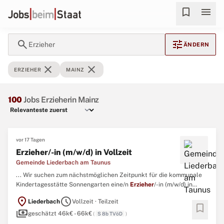
bookmark
menu
search
tune
Erzieher
ÄNDERN
close
close
ERZIEHER
MAINZ
100
Jobs Erzieherin Mainz
vor 17 Tagen
Erzieher/-in (m/w/d) in Vollzeit
Gemeinde Liederbach am Taunus
... Wir suchen zum nächstmöglichen Zeitpunkt für die kommunale
Kindertagesstätte Sonnengarten eine/n
Erzieher
/-in (m/w/d) in
Vollzeit unbefristet Ihre Aufgaben: Betreuung und Förderung der
location_on
schedule
Liederbach
Vollzeit · Teilzeit
Kinder Unterstützung der ganzheitlichen Entwicklung der Kinder
bookmark
payments
Planung und Durchführung von pädagogischen Angeboten ...
geschätzt 46k€ - 66k€
(
S 8b TVöD
)