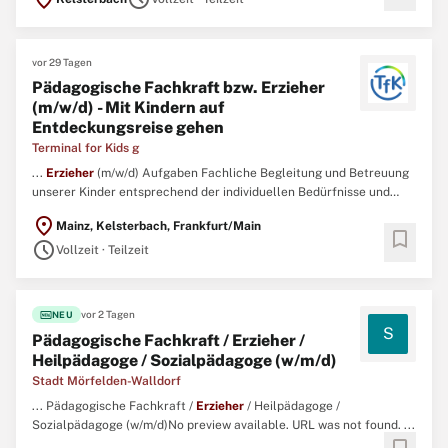
vor 29 Tagen
Pädagogische Fachkraft bzw. Erzieher
(m/w/d) - Mit Kindern auf
Entdeckungsreise gehen
Terminal for Kids g
...
Erzieher
(m/w/d) Aufgaben Fachliche Begleitung und Betreuung
unserer Kinder entsprechend der individuellen Bedürfnisse und
Konzeption des Hauses Liebevolle und individuelle Förderung der
location_on
Mainz, Kelsterbach, Frankfurt/Main
Selbstständigkeit der Kinder und deren Talente Planung und
bookmark
schedule
Durchführung altersgerechter Aktivitäten und wertvoller ...
Vollzeit · Teilzeit
fiber_new
vor 2 Tagen
NEU
S
Pädagogische Fachkraft / Erzieher /
Heilpädagoge / Sozialpädagoge (w/m/d)
Stadt Mörfelden-Walldorf
... Pädagogische Fachkraft /
Erzieher
/ Heilpädagoge /
Sozialpädagoge (w/m/d)No preview available. URL was not found. ...