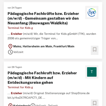
vor 24 Tagen
Pädagogische Fachkräfte bzw. Erzieher
(m/w/d) - Gemeinsam gestalten wir den
Neuanfang (Bauwagen/Waldkita)
Terminal for Kids g
...
Erzieher
(m/w/d) Wir, die Terminal for Kids gGmbH (TfK), wurden
2006 als gemeinnütziger Träger von
Kinderbetreuungseinrichtungen für Kinder im Alter von acht
location_on
Mainz, Hattersheim am Main, Frankfurt/Main
Wochen bis zum Schuleintritt gegründet und befinden uns heute zu
bookmark
schedule
je 50 Prozent im Besitz der Fraport AG und Herrn Udo Sicker
Vollzeit
(Gründer und geschäftsführender ...
vor 28 Tagen
T
Pädagogische Fachkraft bzw. Erzieher
(m/w/d) - Mit Kindern auf
Entdeckungsreise gehen
Terminal for Kids g
...
Erzieher
(m/w/d) Original Stellenanzeige auf StepStone.de
bit.ly/4w2X7RCAPCT1_DE ...
bookmark
location_on
schedule
Kelsterbach
Vollzeit · Teilzeit