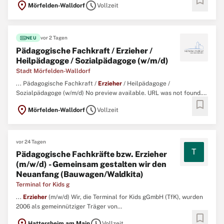
bookmark
location_on
schedule
Mörfelden-Walldorf
Vollzeit
fiber_new
vor 2 Tagen
NEU
Pädagogische Fachkraft / Erzieher /
Heilpädagoge / Sozialpädagoge (w/m/d)
Stadt Mörfelden-Walldorf
... Pädagogische Fachkraft /
Erzieher
/ Heilpädagoge /
Sozialpädagoge (w/m/d) No preview available. URL was not found.
bookmark
...
location_on
schedule
Mörfelden-Walldorf
Vollzeit
vor 24 Tagen
T
Pädagogische Fachkräfte bzw. Erzieher
(m/w/d) - Gemeinsam gestalten wir den
Neuanfang (Bauwagen/Waldkita)
Terminal for Kids g
...
Erzieher
(m/w/d) Wir, die Terminal for Kids gGmbH (TfK), wurden
2006 als gemeinnütziger Träger von
bookmark
Kinderbetreuungseinrichtungen für Kinder im Alter von acht
location_on
schedule
Hattersheim am Main
Vollzeit