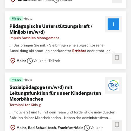
Wochen bis zum Schuleintritt gegründet und befinden uns heute zu
je 50 Prozent im Besitz der Fraport AG und Herrn Udo Sicker
(Gründer und geschäftsführender ...
fiber_new
Heute
NEU
I
Pädagogische Unterstützungskraft /
Minijob (m/w/d)
Impuls Soziales Management
... Das bringen Sie mit: • Sie bringen eine abgeschlossene
Ausbildung als staatlich anerkannter
Erzieher
oder staatlich
bookmark
anerkannte Erzieherin, staatl. anerkannter Sozialpädagoge oder
location_on
schedule
Mainz
Vollzeit · Teilzeit
mit gleichwertiger Anerkennung als pädagogische Fachkraft mit. ...
fiber_new
Heute
NEU
Sozialpädagoge (m/w/d) mit
Leitungsfunktion für unser Kindergarten
Moorbähnchen
Terminal for Kids g
... motivierst und führst dein Team und förderst die individuellen
Stärken deiner Mitarbeitenden - Neben der administrativen
bookmark
Leistungsarbeit arbeitest du an zwei Tagen pro Woche im
location_on
schedule
Mainz, Bad Schwalbach, Frankfurt/Main
Vollzeit
Kinderdienst mit Profil - Du bist pädagogische Fachkraft nach §35