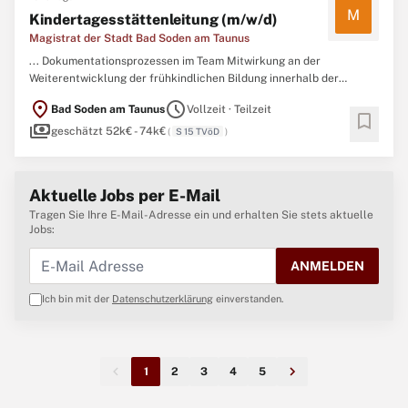
M
Kindertagesstättenleitung (m/w/d)
Magistrat der Stadt Bad Soden am Taunus
... Dokumentationsprozessen im Team Mitwirkung an der
Weiterentwicklung der frühkindlichen Bildung innerhalb der
kommunalen TrägerstrukturenIHR PROFILAbgeschlossenes
location_on
schedule
Bad Soden am Taunus
Vollzeit · Teilzeit
Studium im Bereich Sozialpädagogik, Erziehungswissenschaften
bookmark
payments
oder eine vergleichbare Qualifikation gemäß § 25b HKJGB
geschätzt 52k€ - 74k€
(
S 15 TVöD
)
Alternativ staatlich anerkannte/r
Erzieher
...
Aktuelle Jobs per E-Mail
Tragen Sie Ihre E-Mail-Adresse ein und erhalten Sie stets aktuelle
Jobs:
ANMELDEN
Ich bin mit der
Datenschutzerklärung
einverstanden.
1
2
3
4
5