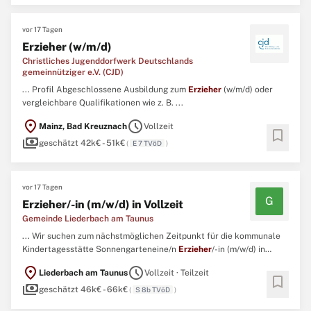
vor 17 Tagen
Erzieher (w/m/d)
Christliches Jugenddorfwerk Deutschlands
gemeinnütziger e.V. (CJD)
... Profil Abgeschlossene Ausbildung zum
Erzieher
(w/m/d) oder
vergleichbare Qualifikationen wie z. B. ...
location_on
schedule
Mainz, Bad Kreuznach
Vollzeit
bookmark
payments
geschätzt 42k€ - 51k€
(
E 7 TVöD
)
vor 17 Tagen
G
Erzieher/-in (m/w/d) in Vollzeit
Gemeinde Liederbach am Taunus
... Wir suchen zum nächstmöglichen Zeitpunkt für die kommunale
Kindertagesstätte Sonnengarteneine/n
Erzieher
/-in (m/w/d) in
Vollzeit unbefristetIhre Aufgaben: Betreuung und Förderung der
location_on
schedule
Liederbach am Taunus
Vollzeit · Teilzeit
Kinder Unterstützung der ganzheitlichen Entwicklung der Kinder
bookmark
payments
Planung und Durchführung von pädagogischen Angeboten ...
geschätzt 46k€ - 66k€
(
S 8b TVöD
)