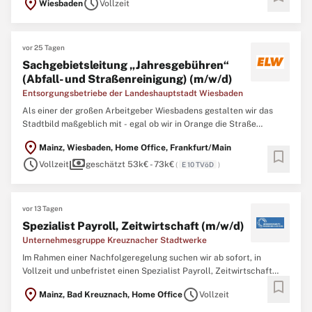
location_on
schedule
Wiesbaden
Vollzeit
die Kanäle planen und sanieren – unsere 850 Mitarbeitenden aus
21 Nationen sind überall und arbeiten
vor 25 Tagen
Sachgebietsleitung „Jahresgebühren“
(Abfall- und Straßenreinigung) (m/w/d)
Entsorgungsbetriebe der Landeshauptstadt Wiesbaden
Als einer der großen Arbeitgeber Wiesbadens gestalten wir das
Stadtbild maßgeblich mit - egal ob wir in Orange die Straße
reinigen und Abfälle entsorgen, in Büros Konzepte entwickeln oder
location_on
Mainz, Wiesbaden, Home Office, Frankfurt/Main
die Kanäle planen und sanieren – unsere 850 Mitarbeitenden aus
bookmark
schedule
payments
21 Nationen sind überall und arbeiten
Vollzeit
geschätzt 53k€ - 73k€
(
E 10 TVöD
)
vor 13 Tagen
Spezialist Payroll, Zeitwirtschaft (m/w/d)
Unternehmesgruppe Kreuznacher Stadtwerke
Im Rahmen einer Nachfolgeregelung suchen wir ab sofort, in
Vollzeit und unbefristet einen Spezialist Payroll, Zeitwirtschaft
bookmark
(m/w/d) Aufgaben Verantwortung für die Entgeltabrechnung und
location_on
schedule
Mainz, Bad Kreuznach, Home Office
Vollzeit
Zeitwirtschaft in Zusammenarbeit mit externen Payroll-
Dienstleistern Steuerung, Koordination und