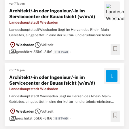
vor 7 Tagen
Architekt/-in oder Ingenieur/-in im
Servicecenter der Bauaufsicht (w/m/d)
Landeshauptstadt Wiesbaden
LandeshauptstadtWiesbaden liegt im Herzen des Rhein-Main-
Gebietes, eingebettet in eine der kultur- und erlebnisreichsten
Regionen Deutschlands. Die hessische Landeshauptstadt besticht
location_on
schedule
Wiesbaden
Vollzeit
durch ihr vielfältiges Freizeitangebot und bildet damit ein ideales
bookmark
payments
Umfeld für den Lebensmittelpunkt.
geschätzt 55k€ - 81k€
(
E 11 TVöD
)
vor 7 Tagen
L
Architekt/-in oder Ingenieur/-in im
Servicecenter der Bauaufsicht (w/m/d)
Landeshauptstadt Wiesbaden
Landeshauptstadt Wiesbaden liegt im Herzen des Rhein-Main-
Gebietes, eingebettet in eine der kultur- und erlebnisreichsten
Regionen Deutschlands. Die hessische Landeshauptstadt besticht
location_on
schedule
Wiesbaden
Vollzeit
durch ihr vielfältiges Freizeitangebot und bildet damit ein ideales
bookmark
payments
Umfeld für den Lebensmittelpunkt.
geschätzt 55k€ - 81k€
(
E 11 TVöD
)