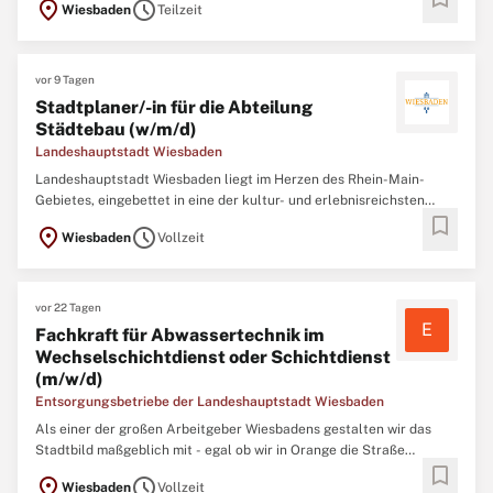
location_on
schedule
Wiesbaden
Teilzeit
Freizeitangebot und bildet damit ein ideales Umfeld für den
Lebensmittelpunkt. Für alle Menschen,
vor 9 Tagen
Stadtplaner/-in für die Abteilung
Städtebau (w/m/d)
Landeshauptstadt Wiesbaden
Landeshauptstadt Wiesbaden liegt im Herzen des Rhein-Main-
Gebietes, eingebettet in eine der kultur- und erlebnisreichsten
bookmark
Regionen Deutschlands. Die hessische Landeshauptstadt besticht
location_on
schedule
Wiesbaden
Vollzeit
durch ihr vielfältiges Freizeitangebot und bildet damit ein ideales
Umfeld für den Lebensmittelpunkt.
vor 22 Tagen
E
Fachkraft für Abwassertechnik im
Wechselschichtdienst oder Schichtdienst
(m/w/d)
Entsorgungsbetriebe der Landeshauptstadt Wiesbaden
Als einer der großen Arbeitgeber Wiesbadens gestalten wir das
Stadtbild maßgeblich mit - egal ob wir in Orange die Straße
bookmark
reinigen und Abfälle entsorgen, in Büros Konzepte entwickeln oder
location_on
schedule
Wiesbaden
Vollzeit
die Kanäle planen und sanieren – unsere 850 Mitarbeitenden aus