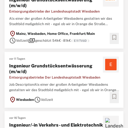
(m/w/d)
Entsorgungsbetriebe der Landeshauptstadt Wiesbaden
Als einer der großen Arbeitgeber Wiesbadens gestalten wir das
Stadtbild maßgeblich mit - egal ob wir in Orange die Straße
reinigen und Abfälle entsorgen, in Büros Konzepte entwickeln oder
location_on
Mainz, Wiesbaden, Home Office, Frankfurt/Main
die Kanäle planen und sanieren – unsere 850 Mitarbeitenden aus
bookmark
schedule
payments
21 Nationen sind überall und arbeiten
Vollzeit
geschätzt 54k€ - 81k€
(
E 11 TVöD
)
vor 11 Tagen
E
Ingenieur Grundstücksentwässerung
(m/w/d)
Entsorgungsbetriebe Der Landeshauptstadt Wiesbaden
Job DescriptionAls einer der großen Arbeitgeber Wiesbadens
gestalten wir das Stadtbild maßgeblich mit - egal ob wir in Orange
bookmark
die Straße reinigen und Abfälle entsorgen, in Büros Konzepte
location_on
schedule
Wiesbaden
Vollzeit
entwickeln oder die Kanäle planen und sanieren – unsere 850
Mitarbeitenden aus 21 Nationen sind
vor 16 Tagen
Ingenieur/-in Verkehrs- und Elektrotechnik