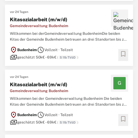
vor 24 Tagen
Kitasozialarbeit (m/w/d)
Gemeindeverwaltung Budenheim
Willkommen bei derGemeindeverwaltung BudenheimDie beiden
Kitas der Gemeinde Budenheim betreuen an drei Standorten bis zu
220 Kinder im Alter von acht Wochen bis sechs Jahren.Unsere
location_on
schedule
Budenheim
Vollzeit · Teilzeit
pädagogischen Schwerpunkte umfassen:Gesunde Ernährung im
bookmark
payments
Rahmen der Initiative »Kita isst besser«.Hochbegabtenförderung
geschätzt 50k€ - 69k€
(
S 11b TVöD
)
vor 24 Tagen
G
Kitasozialarbeit (m/w/d)
Gemeindeverwaltung Budenheim
Willkommen bei der Gemeindeverwaltung Budenheim Die beiden
Kitas der Gemeinde Budenheim betreuen an drei Standorten bis zu
220 Kinder im Alter von acht Wochen bis sechs Jahren. Unsere
location_on
schedule
Budenheim
Vollzeit · Teilzeit
pädagogischen Schwerpunkte umfassen: Gesunde Ernährung im
bookmark
payments
Rahmen der Initiative »Kita isst besser«. Hochbegabte
geschätzt 50k€ - 69k€
(
S 11b TVöD
)