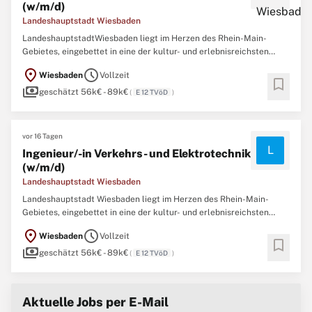
(w/m/d)
Landeshauptstadt Wiesbaden
LandeshauptstadtWiesbaden liegt im Herzen des Rhein-Main-
Gebietes, eingebettet in eine der kultur- und erlebnisreichsten
Regionen Deutschlands. Die hessische Landeshauptstadt besticht
location_on
schedule
Wiesbaden
Vollzeit
durch ihr vielfältiges Freizeitangebot und bildet damit ein ideales
bookmark
payments
Umfeld für den Lebensmittelpunkt.
geschätzt 56k€ - 89k€
(
E 12 TVöD
)
vor 16 Tagen
L
Ingenieur/-in Verkehrs- und Elektrotechnik
(w/m/d)
Landeshauptstadt Wiesbaden
Landeshauptstadt Wiesbaden liegt im Herzen des Rhein-Main-
Gebietes, eingebettet in eine der kultur- und erlebnisreichsten
Regionen Deutschlands. Die hessische Landeshauptstadt besticht
location_on
schedule
Wiesbaden
Vollzeit
durch ihr vielfältiges Freizeitangebot und bildet damit ein ideales
bookmark
payments
Umfeld für den Lebensmittelpunkt.
geschätzt 56k€ - 89k€
(
E 12 TVöD
)
Aktuelle Jobs per E-Mail