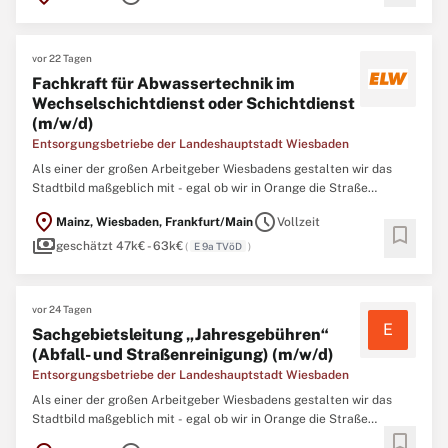
21 Nationen sind überall und arbeiten
vor 22 Tagen
Fachkraft für Abwassertechnik im
Wechselschichtdienst oder Schichtdienst
(m/w/d)
Entsorgungsbetriebe der Landeshauptstadt Wiesbaden
Als einer der großen Arbeitgeber Wiesbadens gestalten wir das
Stadtbild maßgeblich mit - egal ob wir in Orange die Straße
reinigen und Abfälle entsorgen, in Büros Konzepte entwickeln oder
location_on
schedule
Mainz, Wiesbaden, Frankfurt/Main
Vollzeit
die Kanäle planen und sanieren – unsere 850 Mitarbeitenden aus
bookmark
payments
21 Nationen sind überall und arbeiten
geschätzt 47k€ - 63k€
(
E 9a TVöD
)
vor 24 Tagen
E
Sachgebietsleitung „Jahresgebühren“
(Abfall- und Straßenreinigung) (m/w/d)
Entsorgungsbetriebe der Landeshauptstadt Wiesbaden
Als einer der großen Arbeitgeber Wiesbadens gestalten wir das
Stadtbild maßgeblich mit - egal ob wir in Orange die Straße
bookmark
reinigen und Abfälle entsorgen, in Büros Konzepte entwickeln oder