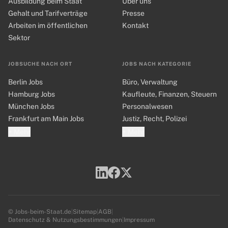
Ausbildung beim Staat
Über uns
Gehalt und Tarifverträge
Presse
Arbeiten im öffentlichen
Kontakt
Sektor
JOBSUCHE NACH ORT
JOBS NACH KATEGORIE
Berlin Jobs
Büro, Verwaltung
Hamburg Jobs
Kaufleute, Finanzen, Steuern
München Jobs
Personalwesen
Frankfurt am Main Jobs
Justiz, Recht, Polizei
+ Mehr
+ Mehr
© Jobs-beim-Staat.de
|
Sitemap
|
AGB
|
Datenschutz & Nutzungsbestimmungen
|
Impressum