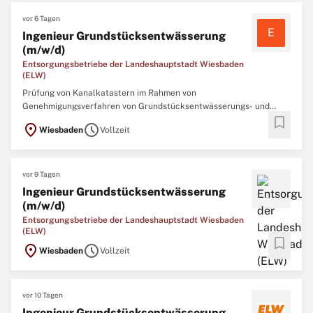
vor 6 Tagen
E
Ingenieur Grundstücksentwässerung
(m/w/d)
Entsorgungsbetriebe der Landeshauptstadt Wiesbaden
(ELW)
Prüfung von Kanalkatastern im Rahmen von
Genehmigungsverfahren von Grundstücksentwässerungs- und
bookmark
Zuleitungskanälen sowie
location_on
schedule
Wiesbaden
Vollzeit
NiederschlagswasserbewirtschaftungBeratung bei der Erstellung
von Einleitanträgen nach DIN 1986 und den geltenden
SatzungsregelungenErteilung von Auskünften zum
vor 9 Tagen
Ingenieur Grundstücksentwässerung
(m/w/d)
Entsorgungsbetriebe der Landeshauptstadt Wiesbaden
(ELW)
bookmark
location_on
schedule
Wiesbaden
Vollzeit
vor 10 Tagen
Ingenieur Grundstücksentwässerung