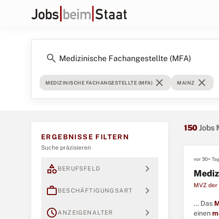
search
close
close
MEDIZINISCHE FACHANGESTELLTE (MFA)
MAINZ
150
Jobs 
ERGEBNISSE FILTERN
Suche präzisieren
vor 30+ Ta
category
expand_more
BERUFSFELD
Mediz
MVZ der 
work
expand_more
BESCHÄFTIGUNGSART
... Das
M
schedule
expand_more
ANZEIGENALTER
einen
m