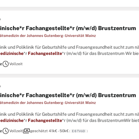
n
inische*r Fachangestellte*r (m/w/d) Brustzentrum
tätsmedizin der Johannes Gutenberg-Universität Mainz
Klinik und Poliklinik für Geburtshilfe und Frauengesundheit sucht zum 
edizinische
*r
Fachangestellte
*r (m/w/d) für das Brustzentrum Wir bie
gabengebietHervorragende Entwicklungs-, Fort- und Weiterbildungsmö
schedule
z
Vollzeit
n
inische*r Fachangestellte*r (m/w/d) Brustzentrum
tätsmedizin der Johannes Gutenberg-Universität Mainz
Klinik und Poliklinik für Geburtshilfe und Frauengesundheit sucht zum 
edizinische
*r
Fachangestellte
*r (m/w/d) für das BrustzentrumWir biet
ngebiet Hervorragende Entwicklungs-, Fort- und Weiterbildungsmöglic
schedule
payments
z
Vollzeit
geschätzt 41k€ - 50k€
(
E 6 TVöD
)