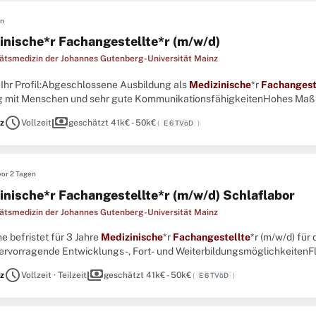
en
inische*r Fachangestellte*r (m/w/d)
tätsmedizin der Johannes Gutenberg-Universität Mainz
s)Ihr Profil:Abgeschlossene Ausbildung als
Medizinische
*r
Fachangest
mit Menschen und sehr gute KommunikationsfähigkeitenHohes Maß an
ändiges, serviceorientiertes und verantwortungsbewusstes Arbeiten im
schedule
payments
z
Vollzeit
geschätzt 41k€ - 50k€
(
E 6 TVöD
)
vor 2 Tagen
inische*r Fachangestellte*r (m/w/d) Schlaflabor
tätsmedizin der Johannes Gutenberg-Universität Mainz
he befristet für 3 Jahre
Medizinische
*r
Fachangestellte
*r (m/w/d) für
ervorragende Entwicklungs-, Fort- und WeiterbildungsmöglichkeitenFle
ischen und wertschätzenden UmfeldStrukturierte EinarbeitungVergütu
schedule
payments
z
Vollzeit · Teilzeit
geschätzt 41k€ - 50k€
(
E 6 TVöD
)