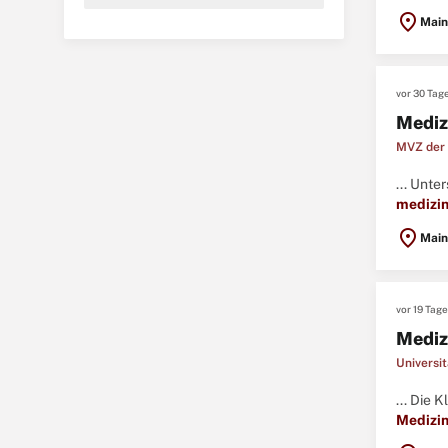
(mindes
location_on
Main
vor 30 Tag
Mediz
MVZ der 
... Unt
medizin
location_on
Main
vor 19 Tag
Mediz
Universi
... Die 
Medizin
Arbeits