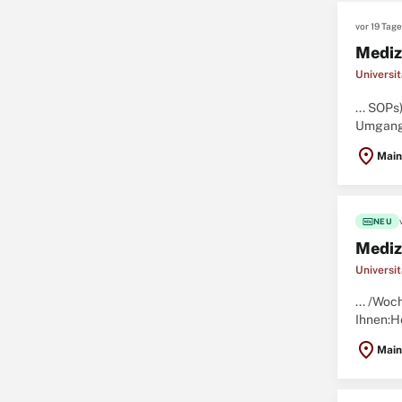
vor 19 Tag
Mediz
Universi
... SOP
Umgang 
Eigenst
location_on
Main
fiber_new
NEU
Mediz
Universi
... /Woc
Ihnen:H
sympath
location_on
Main