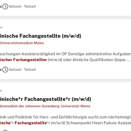
tens 30 Stunden pro Woche) Ihre AufgabenPatientenaufnahme und Ter
schedule
z
Vollzeit · Teilzeit
en
inische Fachangestellte (m/w/d)
Universitätsmedizin Mainz
ersuchungen Assistenztätigkeit im OP Sonstige administrative Aufgabe
ischer
Fachangestellter
(m/w/d) oder ähnliche Qualifikation (bspw. ...
schedule
z
Vollzeit · Teilzeit
en
inische*r Fachangestellte*r (m/w/d)
tätsmedizin der Johannes Gutenberg-Universität Mainz
Klinik und Poliklinik für Herz- und Gefäßchirurgie sucht zum nächstmögli
ische
*r
Fachangestellte
*r (m/w/d) Schwerpunkt Heart Failure Assiste
zeiten primär im Tagdienst von Montag bis FreitagGute Weiterbildungs