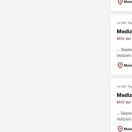
location_on
Main
vor 30+ Ta
Mediz
MVZ der 
... Sep
Vollzeit 
location_on
Main
vor 30+ Ta
Mediz
MVZ der 
... Sep
Vollzeit 
location_on
Main