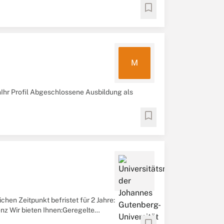
minvergabe Posteingang ...
bookmark
M
nIhr Profil Abgeschlossene Ausbildung als
bookmark
chen Zeitpunkt befristet für 2 Jahre:
nz Wir bieten Ihnen:Geregelte
möglichkeitenVergütung ...
bookmark