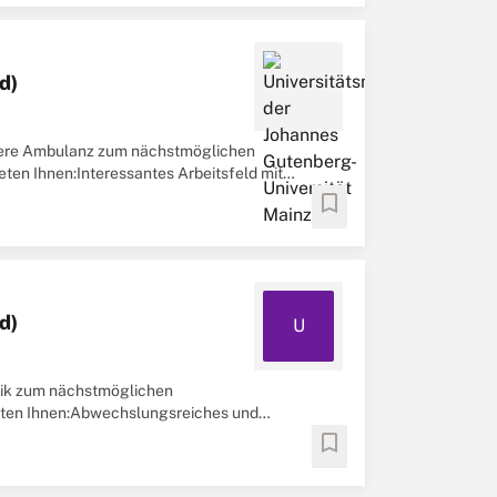
d)
r unsere Ambulanz zum nächstmöglichen
ieten Ihnen:Interessantes Arbeitsfeld mit
.
bookmark
d)
U
nik zum nächstmöglichen
ieten Ihnen:Abwechslungsreiches und
satz werktags innerhalb ...
bookmark