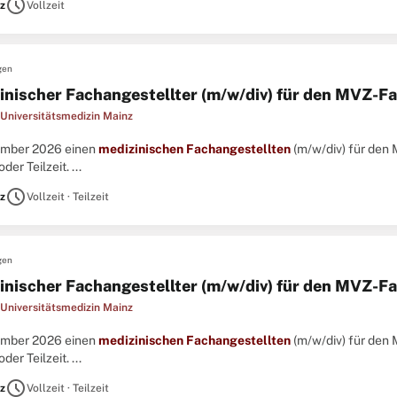
schedule
z
Vollzeit
gen
inischer Fachangestellter (m/w/div) für den MVZ-F
Universitätsmedizin Mainz
tember 2026 einen
medizinischen
Fachangestellten
(m/w/div) für den
oder Teilzeit. ...
schedule
z
Vollzeit · Teilzeit
gen
inischer Fachangestellter (m/w/div) für den MVZ-F
Universitätsmedizin Mainz
tember 2026 einen
medizinischen
Fachangestellten
(m/w/div) für den
oder Teilzeit. ...
schedule
z
Vollzeit · Teilzeit