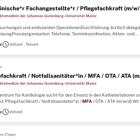
inische*r Fachangestellte*r / Pflegefachkraft (m/w/
tätsmedizin der Johannes Gutenberg-Universität Mainz
ersuchungen und ambulanten OperationenDurchführung ärztlich delegie
isungPraxisorganisation: Telefonie, Terminkoordination, Akten- und
erwaltungBerufsgruppenübergreifende Zusammenarbeit Bestell-, Lag
schedule
z
Vollzeit · Teilzeit
Abgeschlossene Ausbildung als
Medizinische
...
en
fachkraft / Notfallsanitäter*in / MFA / OTA / ATA (m
tätsmedizin der Johannes Gutenberg-Universität Mainz
 Zentrum für Kardiologie sucht für den Einsatz in den Katheterlaboren
t: Pflegefachkraft / Notfallsanitäter*in /
MFA
/ OTA / ATA (m/w/d) Wir
taltungsspielraumMitarbeit in einem sympathischen und wertschätzende
schedule
z
Vollzeit
vor 2 Tagen