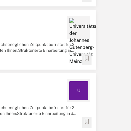
nächstmöglichen Zeitpunkt befristet für 2
ten Ihnen:Strukturierte Einarbeitung in
glichkeitenVergütung ...
bookmark
U
nächstmöglichen Zeitpunkt befristet für 2
en Ihnen:Strukturierte Einarbeitung in das
hkeiten ...
bookmark