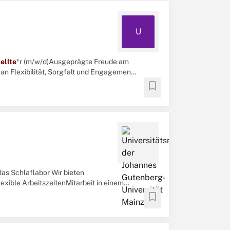
U
ellte
*r (m/w/d)Ausgeprägte Freude am
 Flexibilität, Sorgfalt und Engagement
 TeamSicherer ...
bookmark
 das Schlaflabor Wir bieten
xible ArbeitszeitenMitarbeit in einem
ng gemäß Haustarifvertrag ...
bookmark