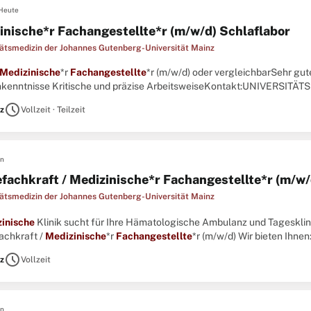
Heute
inische*r Fachangestellte*r (m/w/d) Schlaflabor
tätsmedizin der Johannes Gutenberg-Universität Mainz
Medizinische
*r
Fachangestellte
*r (m/w/d) oder vergleichbarSehr gu
kenntnisse Kritische und präzise ArbeitsweiseKontakt:UNIVERSITÄT
tät Mainz Hals-, Nasen-, Ohren-Klinik und Poliklinik Ihr Ansprechpartner
schedule
z
Vollzeit · Teilzeit
en
efachkraft / Medizinische*r Fachangestellte*r (m/w/
tätsmedizin der Johannes Gutenberg-Universität Mainz
inische
Klinik sucht für Ihre Hämatologische Ambulanz und Tageskli
achkraft /
Medizinische
*r
Fachangestellte
*r (m/w/d) Wir bieten Ihn
umfeld in einer Klinik mit breitem BehandlungsspektrumEinsatz werktag
schedule
z
Vollzeit
en