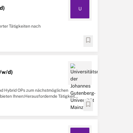
d)
U
rter Tätigkeiten nach
er- und KontrollwesenIhr
bookmark
/w/d)
 und Hybrid OPs zum nächstmöglichen
 bieten Ihnen:Herausfordernde Tätigkeit
n ...
bookmark