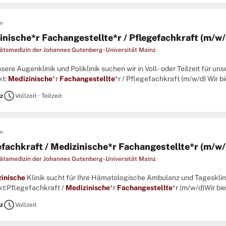
en
inische*r Fachangestellte*r / Pflegefachkraft (m/w/
tätsmedizin der Johannes Gutenberg-Universität Mainz
unsere Augenklinik und Poliklinik suchen wir in Voll- oder Teilzeit fü
kt:
Medizinische
*r
Fachangestellte
*r / Pflegefachkraft (m/w/d) Wir b
ungsperspektivenBeschäftigung in Voll- oder Teilzeit.Dienstmodelle ..
schedule
z
Vollzeit · Teilzeit
en
efachkraft / Medizinische*r Fachangestellte*r (m/w/
tätsmedizin der Johannes Gutenberg-Universität Mainz
inische
Klinik sucht für Ihre Hämatologische Ambulanz und Tageskli
kt:Pflegefachkraft /
Medizinische
*r
Fachangestellte
*r (m/w/d)Wir b
des Arbeitsumfeld in einer Klinik mit breitem BehandlungsspektrumEin
schedule
z
Vollzeit