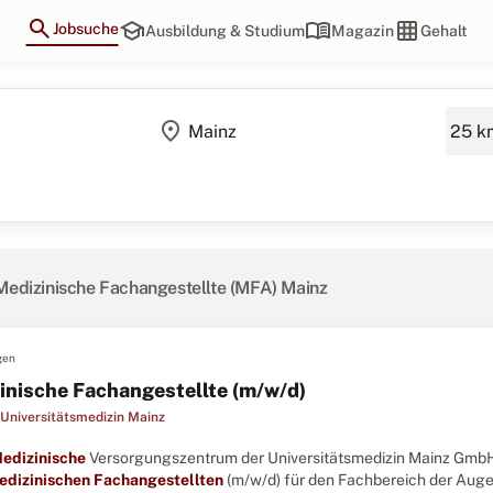
search
school
menu_book
grid_on
Jobsuche
Ausbildung & Studium
Magazin
Gehalt
location_on
Medizinische Fachangestellte (MFA) Mainz
gen
inische Fachangestellte (m/w/d)
Universitätsmedizin Mainz
edizinische
Versorgungszentrum der Universitätsmedizin Mainz Gmb
edizinischen
Fachangestellten
(m/w/d) für den Fachbereich der Augenh