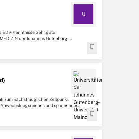
U
te EDV-Kenntnisse Sehr gute
SMEDIZIN der Johannes Gutenberg-
 bei fachlichen ...
bookmark
d)
nik zum nächstmöglichen Zeitpunkt:
en:Abwechslungsreiches und spannendes
s innerhalb ...
bookmark