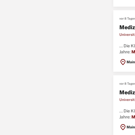
vor 8 Tage
Mediz
Universi
... Die 
Jahre:
M
das Auf
location_on
Main
vor 8 Tage
Mediz
Universi
... Die 
Jahre:
M
Aufgabe
location_on
Main