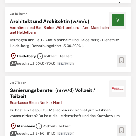
Vermögen und ...
vor 10 Tagen
V
Architekt und Architektin (w/m/d)
Vermögen und Bau Baden-Württemberg - Amt Mannheim
und Heidelberg
Vermögen und Bau - Amt Mannheim und Heidelberg - Dienstsitz
Heidelberg | Bewerbungsfrist: 15.09.2026 |
Entwicklungsmöglichkeiten bis E 12 TV-L / Besoldungsgruppe bis A
location_on
schedule
Heidelberg
Vollzeit · Teilzeit
12 Architekt und Architektin (w/m/d)Vollzeit / Teilzeit / unbefristet /
bookmark
payments
VBBW-Amt-MA-HD-082Informationen zum Landesbetrieb
geschätzt 50k€ - 70k€
(
E 12 TV-L
)
Vermögen und ...
vor 7 Tagen
Sanierungsberater (m/w/d) Vollzeit /
Teilzeit
Sparkasse Rhein Neckar Nord
Du hast ein Gespür für Menschen und kannst gut mit ihnen
kommunizieren? Du hast die Leidenschaft und das Knowhow, um
unsere Kundinnen und Kunden bei der Bewältigung ihrer
location_on
schedule
Mannheim
Vollzeit · Teilzeit
finanziellen Herausforderungen zu unterstützen? Dann haben wir
bookmark
payments
die Lösung für Dich: Steige ein als Sanierungsberater (m/w/d)
geschätzt 54k€ - 81k€
(
E 11 TVöD
)