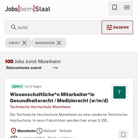
bookmark
menu
search
tune
Jurist
ÄNDERN
close
close
JURIST
MANNHEIM
100
Jobs Jurist Mannheim
fiber_new
vor 2 Tagen
NEU
T
Wissenschaftliche*n Mitarbeiter*in
Gesundheitsrecht / Medizinrecht (w/m/d)
Technische Hochschule Mannheim
Die Technische Hochschule Mannheim ist eine moderne Technische
Hochschule. In neun Fakultäten werden hier etwa 5.100
Studierende qualifiziert. Die Hochschule ist im Forschungsbereich
location_on
schedule
Mannheim
Vollzeit · Teilzeit
unter den Hochschulen für Angewandte Wissenschaften führend
bookmark