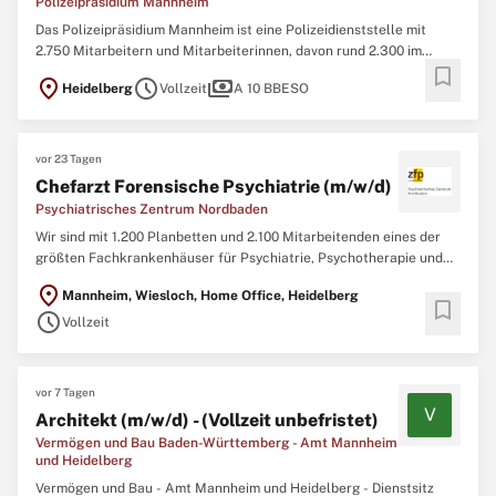
Polizeipräsidium Mannheim
Das Polizeipräsidium Mannheim ist eine Polizeidienststelle mit
2.750 Mitarbeitern und Mitarbeiterinnen, davon rund 2.300 im
bookmark
Polizeivollzugsdienst. Der Zuständigkeitsbereich umfasst die
location_on
schedule
payments
Heidelberg
Vollzeit
A 10 BBESO
Stadtkreise Mannheim und Heidelberg sowie den Rhein-Neckar-
Kreis.Die Besonderheit des Polizeipräsidiums Mannheim ist ...
vor 23 Tagen
Chefarzt Forensische Psychiatrie (m/w/d)
Psychiatrisches Zentrum Nordbaden
Wir sind mit 1.200 Planbetten und 2.100 Mitarbeitenden eines der
größten Fachkrankenhäuser für Psychiatrie, Psychotherapie und
Psychosomatik in Baden-Württemberg. In fünf spezialisierten
location_on
Mannheim, Wiesloch, Home Office, Heidelberg
Kliniken an mehreren Standorten behandeln wir Patient*innen aus
bookmark
schedule
dem gesamten Spektrum der Erwachsenenpsychiatrie und ...
Vollzeit
vor 7 Tagen
V
Architekt (m/w/d) - (Vollzeit unbefristet)
Vermögen und Bau Baden-Württemberg - Amt Mannheim
und Heidelberg
Vermögen und Bau - Amt Mannheim und Heidelberg - Dienstsitz