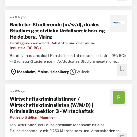
Sparkasse ...
vor 9 Tagen
Bachelor-Studierende (m/w/d), duales
Studium gesetzliche Unfallversicherung
Heidelberg, Mainz
Berufsgenossenschaft Rohstoffe und chemische
Industrie (BG RCI)
Berufsgenossenschaft Rohstoffe und chemische Industrie (BG RCI)
-- Bachelor-Studierende (m/w/d), duales Studium gesetzliche
bookmark
Unfallversicherung Heidelberg, Mainz Formen Sie die
location_on
schedule
Mannheim, Mainz, Heidelberg
Vollzeit
Sozialversicherung von morgen – Studieren Sie mit Vision! Die BG
RCI ist ein moderner Dienstleister der gesetzlichen
Unfallversicherung ...
vor 6 Tagen
P
Wirtschaftskriminalistinnen /
Wirtschaftskriminalisten (W/M/D) |
Kriminalinspektion 3 - Wirtschaftsk
Polizeipräsidium Mannheim
Job DescriptionDas Polizeipräsidium Mannheim ist eine
Polizeidienststelle mit 2.750 Mitarbeitern und Mitarbeiterinnen,
davon rund 2.300 im Polizeivollzugsdienst. Der