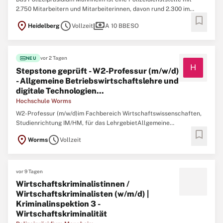
2.750 Mitarbeitern und Mitarbeiterinnen, davon rund 2.300 im
bookmark
Polizeivollzugsdienst. Der Zuständigkeitsbereich umfasst die
location_on
schedule
payments
Heidelberg
Vollzeit
A 10 BBESO
Stadtkreise Mannheim und Heidelberg sowie den Rhein-Neckar-
Kreis.Die Besonderheit des Polizeipräsidiums Mannheim ist ...
fiber_new
vor 2 Tagen
NEU
H
Stepstone geprüft - W2-Professur (m/w/d)
- Allgemeine Betriebswirtschaftslehre und
digitale Technologien...
Hochschule Worms
W2-Professur (m/w/d)im Fachbereich Wirtschaftswissenschaften,
Studienrichtung IM/HM, für das LehrgebietAllgemeine
bookmark
Betriebswirtschaftslehre und digitale Technologien- unbefristet in
location_on
schedule
Worms
Vollzeit
Vollzeit -Die Hochschule Worms ist mit ihren drei Fachbereichen
Informatik, Touristik/Verkehrswesen und
Wirtschaftswissenschaften ...
vor 9 Tagen
Wirtschaftskriminalistinnen /
Wirtschaftskriminalisten (w/m/d) |
Kriminalinspektion 3 -
Wirtschaftskriminalität