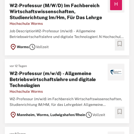
H
W2-Professur (M/W/D) Im Fachbereich
Wirtschaftswissenschaften,
Studienrichtung Im/Hm, Für Das Lehrge
Hochschule Worms
Job DescriptionW2-Professur (m/w/d) - Allgemeine
Betriebswirtschaftslehre und digitale Technologien\ N Hochschule
bookmark
Worms, 67549 Worms, Rheinland-Pfalz\ NW2-Professur (m/w/d) im
location_on
schedule
Worms
Vollzeit
Fachbereich Wirtschaftswissenschaften, Studienrichtung IM/HM,
für das Lehrgebiet Allgemeine Betriebswirtschaftslehre und
digitale ...
vor 12 Tagen
W2-Professur (m/w/d) - Allgemeine
Betriebswirtschaftslehre und digitale
Technologien
Hochschule Worms
W2-Professur (m/w/d) im Fachbereich Wirtschaftswissenschaften,
Studienrichtung IM/HM, für das Lehrgebiet Allgemeine
bookmark
Betriebswirtschaftslehre und digitale Technologien - unbefristet in
location_on
schedule
Mannheim, Worms, Ludwigshafen/Rhein
Vollzeit
Vollzeit - Die Hochschule Worms ist mit ihren drei Fachbereichen
Informatik, Touristik/Verkehrswesen und
Wirtschaftswissenschaften ...
vor 9 Tagen