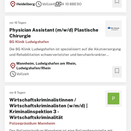
bookmark
location_on
schedule
payments
Heidelberg
Vollzeit
A 10 BBESO
Zuständigkeitsbereich\ N umfasst die Stadtkreise Mannheim und
Heidelberg sowie den Rhein-Neckar-Kreis.\ NDie Besonderheit des
Polizeipräsidiums ...
vor 16 Tagen
Physician Assistant (m/w/d) Plastische
Chirurgie
BG Klinik Ludwigshafen
Die BG Klinik Ludwigshafen ist spezialisiert auf die Akutversorgung
und Rehabilitation schwerverletzter und berufserkrankter
Menschen. Für diese Menschen geben über 1.600 Fachkräfte auf 17
Mannheim, Ludwigshafen am Rhein,
location_on
Stationen täglich alles – und begleiten sie interdisziplinär vom
Ludwigshafen/Rhein
bookmark
Unfallort zurück ins Leben. Das ist oftmals eine ...
schedule
Vollzeit
vor 8 Tagen
P
Wirtschaftskriminalistinnen /
Wirtschaftskriminalisten (w/m/d) |
Kriminalinspektion 3 -
Wirtschaftskriminalität
Polizeipräsidium Mannheim
Das Polizeipräsidium Mannheim ist eine Polizeidienststelle mit