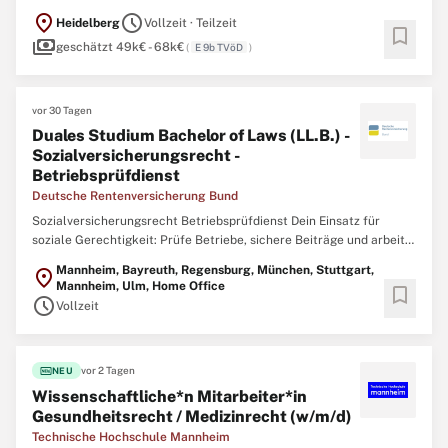
zu Grundfragen und aktuellen Problemen des Völkerrechts, des
location_on
schedule
Heidelberg
Vollzeit · Teilzeit
Unionsrechts und des öffentlichen Rechts verschiedener Staaten,
bookmark
payments
zusammen mit zahlreichen Gastforschenden aus der ganzen ...
geschätzt 49k€ - 68k€
(
E 9b TVöD
)
vor 30 Tagen
Duales Studium Bachelor of Laws (LL.B.) -
Sozialversicherungsrecht -
Betriebsprüfdienst
Deutsche Rentenversicherung Bund
Sozialversicherungsrecht Betriebsprüfdienst Dein Einsatz für
soziale Gerechtigkeit: Prüfe Betriebe, sichere Beiträge und arbeite
flexibel im Team, im Homeoffice und vor Ort in deiner Region. Du
Mannheim, Bayreuth, Regensburg, München, Stuttgart,
location_on
sorgst für gerechte Beiträge und Transparenz im
Mannheim, Ulm, Home Office
bookmark
Sozialversicherungssystem. Die Deutsche Rentenversicherung ...
schedule
Vollzeit
fiber_new
vor 2 Tagen
NEU
Wissenschaftliche*n Mitarbeiter*in
Gesundheitsrecht / Medizinrecht (w/m/d)
Technische Hochschule Mannheim