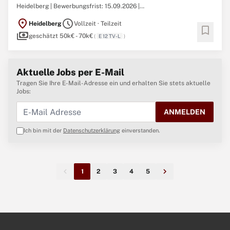
Heidelberg | Bewerbungsfrist: 15.09.2026 |
Entwicklungsmöglichkeiten bis E 12 TV-L / Besoldungsgruppe bis A
location_on
schedule
Heidelberg
Vollzeit · Teilzeit
12 Architekt und Architektin (w/m/d)Vollzeit / Teilzeit / unbefristet /
bookmark
payments
VBBW-Amt-MA-HD-082Mitarbeit in einem Projektteam für ein
geschätzt 50k€ - 70k€
(
E 12 TV-L
)
Großprojekt ...
Aktuelle Jobs per E-Mail
Tragen Sie Ihre E-Mail-Adresse ein und erhalten Sie stets aktuelle
Jobs:
ANMELDEN
Ich bin mit der
Datenschutzerklärung
einverstanden.
1
2
3
4
5