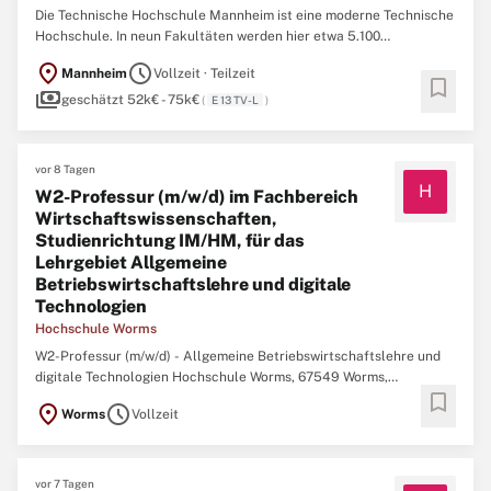
Die Technische Hochschule Mannheim ist eine moderne Technische
Hochschule. In neun Fakultäten werden hier etwa 5.100
Studierende qualifiziert. Die Hochschule ist im Forschungsbereich
location_on
schedule
Mannheim
Vollzeit · Teilzeit
unter den Hochschulen für Angewandte Wissenschaften führend
bookmark
payments
und kooperiert mit vielen bedeutenden Unternehmen. Wir bieten ...
geschätzt 52k€ - 75k€
(
E 13 TV-L
)
vor 8 Tagen
H
W2-Professur (m/w/d) im Fachbereich
Wirtschaftswissenschaften,
Studienrichtung IM/HM, für das
Lehrgebiet Allgemeine
Betriebswirtschaftslehre und digitale
Technologien
Hochschule Worms
W2-Professur (m/w/d) - Allgemeine Betriebswirtschaftslehre und
digitale Technologien Hochschule Worms, 67549 Worms,
bookmark
Rheinland-PfalzW2-Professur (m/w/d) im Fachbereich
location_on
schedule
Worms
Vollzeit
Wirtschaftswissenschaften, Studienrichtung IM/HM, für das
Lehrgebiet Allgemeine Betriebswirtschaftslehre und digitale
Technologien - ...
vor 7 Tagen