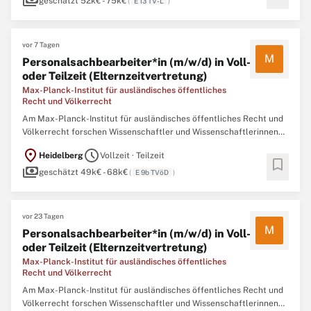
payments
und kooperiert mit vielen bedeutenden Unternehmen. Wir bieten ...
geschätzt 52k€ - 75k€
(
E 13 TV-L
)
vor 7 Tagen
M
Personalsachbearbeiter*in (m/w/d) in Voll-
oder Teilzeit (Elternzeitvertretung)
Max-Planck-Institut für ausländisches öffentliches
Recht und Völkerrecht
Am Max-Planck-Institut für ausländisches öffentliches Recht und
Völkerrecht forschen Wissenschaftler und Wissenschaftlerinnen
zu Grundfragen und aktuellen Problemen des Völkerrechts, des
location_on
schedule
Heidelberg
Vollzeit · Teilzeit
Unionsrechts und des öffentlichen Rechts verschiedener Staaten,
bookmark
payments
zusammen mit zahlreichen Gastforschenden aus der ganzen ...
geschätzt 49k€ - 68k€
(
E 9b TVöD
)
vor 23 Tagen
M
Personalsachbearbeiter*in (m/w/d) in Voll-
oder Teilzeit (Elternzeitvertretung)
Max-Planck-Institut für ausländisches öffentliches
Recht und Völkerrecht
Am Max-Planck-Institut für ausländisches öffentliches Recht und
Völkerrecht forschen Wissenschaftler und Wissenschaftlerinnen