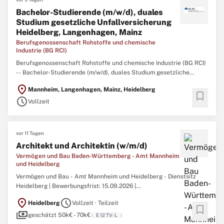
Bachelor-Studierende (m/w/d), duales
Studium gesetzliche Unfallversicherung
Heidelberg, Langenhagen, Mainz
Berufsgenossenschaft Rohstoffe und chemische
Industrie (BG RCI)
Berufsgenossenschaft Rohstoffe und chemische Industrie (BG RCI)
-- Bachelor-Studierende (m/w/d), duales Studium gesetzliche
Unfallversicherung Heidelberg, Langenhagen, Mainz Formen Sie
location_on
Mannheim, Langenhagen, Mainz, Heidelberg
die Sozialversicherung von morgen – Studieren Sie mit Vision! Die
bookmark
schedule
BG RCI ist ein moderner Dienstleister der gesetzlichen ...
Vollzeit
vor 11 Tagen
Architekt und Architektin (w/m/d)
Vermögen und Bau Baden-Württemberg - Amt Mannheim
und Heidelberg
Vermögen und Bau - Amt Mannheim und Heidelberg - Dienstsitz
Heidelberg | Bewerbungsfrist: 15.09.2026 |
Entwicklungsmöglichkeiten bis E 12 TV-L / Besoldungsgruppe bis A
location_on
schedule
Heidelberg
Vollzeit · Teilzeit
12 Architekt und Architektin (w/m/d)Vollzeit / Teilzeit / unbefristet /
bookmark
payments
VBBW-Amt-MA-HD-082Informationen zum Landesbetrieb
geschätzt 50k€ - 70k€
(
E 12 TV-L
)