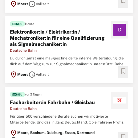
bookmark
location_on
schedule
Moers
Vollzeit
größter Anbieter im busgestützten öffentlichen
Personennahverkehr am unteren Niederrhein verbinden wir
Menschen und Regionen. Darüber ...
fiber_new
Heute
NEU
D
Elektroniker:in / Elektriker:in /
Mechatroniker:in für eine Qualifizierung
als Signalmechaniker:in
Deutsche Bahn
Du durchläufst eine maßgeschneiderte interne Weiterbildung, die
dich auf dem Weg zum:zur Signalmechaniker:in unterstützt. Dabei
bookmark
entwickelst du deine Kompetenzen weiter und erlernst
location_on
schedule
Moers
Vollzeit
umfangreiches Wissen für deine neue Rolle. Zum nächstmöglichen
Zeitpunkt suchen wir dich als Signalmechaniker:in (w/m/d) ...
fiber_new
vor 2 Tagen
NEU
Facharbeiter:in Fahrbahn / Gleisbau
Deutsche Bahn
Für über 500 verschiedene Berufe suchen wir motivierte
Mitarbeitende. Und das in ganz Deutschland. Ob erfahrene Profis
oder Berufsstarter:innen - wir bieten zahlreiche Einstiegs- und
location_on
Moers, Bochum, Duisburg, Essen, Dortmund
Weiterbildungsmöglichkeiten. Aufgaben Zum nächstmöglichen
bookmark