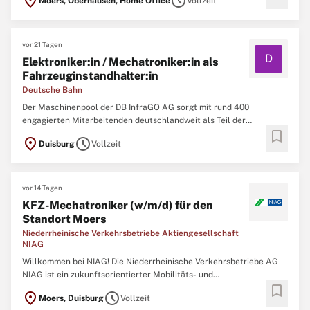
location_on
schedule
Moers, Oberhausen, Home Office
Vollzeit
von kaskadierten Systemen Anwendung der entwickelten Methodik
für ausgewählte Referenzregionen Profil Masterstudium im
Bereich
Maschinenbau
...
vor 21 Tagen
D
Elektroniker:in / Mechatroniker:in als
Fahrzeuginstandhalter:in
Deutsche Bahn
Der Maschinenpool der DB InfraGO AG sorgt mit rund 400
engagierten Mitarbeitenden deutschlandweit als Teil der
bookmark
Deutschen Bahn für den reibungslosen Einsatz von
location_on
schedule
Duisburg
Vollzeit
Gleisbaumaschinen und Schienenfahrzeugen der DB InfraGO AG.
An fünf Standorten gewährleisten wir in modernen Werkstätten die
termingerechte und ...
vor 14 Tagen
KFZ-Mechatroniker (w/m/d) für den
Standort Moers
Niederrheinische Verkehrsbetriebe Aktiengesellschaft
NIAG
Willkommen bei NIAG! Die Niederrheinische Verkehrsbetriebe AG
NIAG ist ein zukunftsorientierter Mobilitäts- und
bookmark
Verkehrsdienstleister mit einem breiten Leistungsspektrum. Als
location_on
schedule
Moers, Duisburg
Vollzeit
größter Anbieter im busgestützten öffentlichen