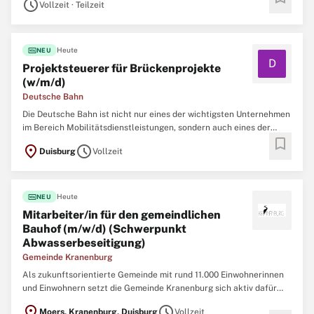
schedule
Zeitpunkt suchen wir dich als Facharbeiter:in Fahrbahn / Gleisbau
Vollzeit · Teilzeit
...
fiber_new
Heute
NEU
D
Projektsteuerer für Brückenprojekte
(w/m/d)
Deutsche Bahn
Die Deutsche Bahn ist nicht nur eines der wichtigsten Unternehmen
im Bereich Mobilitätsdienstleistungen, sondern auch eines der
bookmark
größten Ingenieurbüros Deutschlands. Um neue Brücken, Tunnel,
location_on
schedule
Duisburg
Vollzeit
Bahnhöfe, Gleise und Signalanlagen zu realisieren und nachhaltig
instand zu halten, arbeiten aktuell ca. 10.000 ...
fiber_new
Heute
NEU
Mitarbeiter/in für den gemeindlichen
Bauhof (m/w/d) (Schwerpunkt
Abwasserbeseitigung)
Gemeinde Kranenburg
Als zukunftsorientierte Gemeinde mit rund 11.000 Einwohnerinnen
und Einwohnern setzt die Gemeinde Kranenburg sich aktiv dafür
ein, ihre Dienstleistungen kontinuierlich zu optimieren,
location_on
schedule
Moers, Kranenburg, Duisburg
Vollzeit