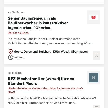
geprüft, gewartet und erneuert werden. Auch die ...
vor 30+ Tagen
Senior Bauingenieur:in als
Bauüberwacher:in konstruktiver
Ingenieurbau / Oberbau
Deutsche Bahn
Die Deutsche Bahn ist nicht nur einer der wichtigsten
Mobilitätsdienstleister:innen, sondern auch eines der größten
Ingenieurbüros Deutschlands. Um neue Brücken, Tunnel, Bahnhöfe,
location_on
Moers, Dortmund, Duisburg, Köln, Wesel, Oberhausen
Gleise und Signalanlagen zu realisieren und nachhaltig instand zu
bookmark
schedule
halten, arbeiten aktuell mehr als 10.000 Ingenieure bei ...
Vollzeit
vor 14 Tagen
N
KFZ-Mechatroniker (w/m/d) für den
Standort Moers
Niederrheinische Verkehrsbetriebe Aktiengesellschaft
NIAG
Willkommen bei NIAG!Die Niederrheinische Verkehrsbetriebe AG
NIAG ist ein zukunftsorientierter Mobilitäts- und
Verkehrsdienstleister mit einem breiten Leistungsspektrum. Als