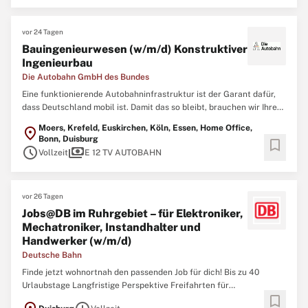
Personennahverkehr am unteren Niederrhein verbinden wir
Menschen und Regionen. ...
vor 24 Tagen
Bauingenieurwesen (w/m/d) Konstruktiver
Ingenieurbau
Die Autobahn GmbH des Bundes
Eine funktionierende Autobahninfrastruktur ist der Garant dafür,
dass Deutschland mobil ist. Damit das so bleibt, brauchen wir Ihre
Expertise als Ingenieurin oder Ingenieur. Tausende Brücken,
Moers, Krefeld, Euskirchen, Köln, Essen, Home Office,
location_on
hunderte Tunnel und unzählige Nebenanlagen müssen regelmäßig
Bonn, Duisburg
bookmark
geprüft, gewartet und erneuert werden. Auch die ...
schedule
payments
Vollzeit
E 12 TV AUTOBAHN
vor 26 Tagen
Jobs@DB im Ruhrgebiet – für Elektroniker,
Mechatroniker, Instandhalter und
Handwerker (w/m/d)
Deutsche Bahn
Finde jetzt wohnortnah den passenden Job für dich! Bis zu 40
Urlaubstage Langfristige Perspektive Freifahrten für
bookmark
deutschlandweite Reisen Jobs in der Elektronik und der