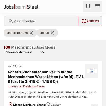
bookmark
menu
search
tune
Maschinenbau
ÄNDERN
close
close
MASCHINENBAU
MOERS
100
Maschinenbau Jobs Moers
vor 18 Tagen
Konstruktionsmechaniker:in für die
Mechanischen Werkstätten (w/m/d) (TV-L
8 (brutto 3.419 € - 4.158 €))
Universität Duisburg-Essen
Wir sind eine junge, innovative Universität mitten in der Metropole
Ruhr. Ausgezeichnet in Forschung und Lehre denken wir in
Möglichkeiten statt in Grenzen und entwickeln Ideen mit Zukunft.
location_on
schedule
Moers, Duisburg, Essen
Vollzeit
Wir leben Vielfalt, fördern Potenziale und engagieren uns für