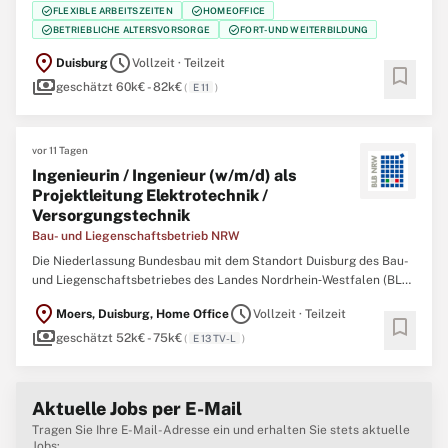
check_circle
check_circle
FLEXIBLE ARBEITSZEITEN
HOMEOFFICE
NRW) sucht zum nächstmöglichen Zeitpunkt eine/einen Ingenieurin
check_circle
check_circle
BETRIEBLICHE ALTERSVORSORGE
FORT- UND WEITERBILDUNG
/ Ingenieur (w/m/d) als Projektleitung Elektrotechnik /
Versorgungstechnik ...
location_on
schedule
Duisburg
Vollzeit · Teilzeit
bookmark
payments
geschätzt 60k€ - 82k€
(
E 11
)
vor 11 Tagen
Ingenieurin / Ingenieur (w/m/d) als
Projektleitung Elektrotechnik /
Versorgungstechnik
Bau- und Liegenschaftsbetrieb NRW
Die Niederlassung Bundesbau mit dem Standort Duisburg des Bau-
und Liegenschaftsbetriebes des Landes Nordrhein‑Westfalen (BLB
NRW) sucht zum nächstmöglichen Zeitpunkt eine/einen Ingenieurin
location_on
schedule
Moers, Duisburg, Home Office
Vollzeit · Teilzeit
/ Ingenieur (w/m/d) als Projektleitung Elektrotechnik /
bookmark
payments
Versorgungstechnik Der Bau- und Liegenschaftsbetrieb NRW ...
geschätzt 52k€ - 75k€
(
E 13 TV-L
)
Aktuelle Jobs per E-Mail
Tragen Sie Ihre E-Mail-Adresse ein und erhalten Sie stets aktuelle
Jobs: