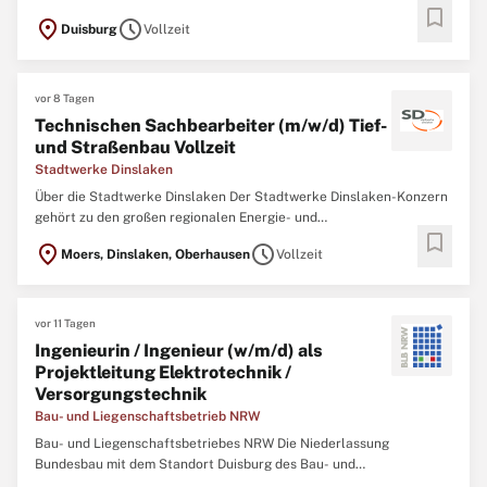
bookmark
Mitarbeitenden die Regelinspektion von Streckengleisen,
location_on
schedule
Duisburg
Vollzeit
durchgehenden Hauptgleisen, Oberleitungen und Weichen für das
rund 33.000 Kilometer lange Streckennetz. Durch unsere Arbeit im
Team sorgen ...
vor 8 Tagen
Technischen Sachbearbeiter (m/w/d) Tief-
und Straßenbau Vollzeit
Stadtwerke Dinslaken
Über die Stadtwerke Dinslaken Der Stadtwerke Dinslaken-Konzern
gehört zu den großen regionalen Energie- und
bookmark
Fernwärmespezialiste n in Deutschland. Mit über 400
location_on
schedule
Moers, Dinslaken, Oberhausen
Vollzeit
Mitarbeitenden und 24 Tochter- und Beteiligungsgesellschaften
gestalten wir aktiv die Energie- und Wärmewende und betreiben
Einrichtungen der ...
vor 11 Tagen
Ingenieurin / Ingenieur (w/m/d) als
Projektleitung Elektrotechnik /
Versorgungstechnik
Bau- und Liegenschaftsbetrieb NRW
Bau- und Liegenschaftsbetriebes NRW Die Niederlassung
Bundesbau mit dem Standort Duisburg des Bau- und
Liegenschaftsbetriebes des Landes Nordrhein‑Westfalen (BLB