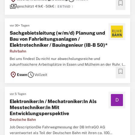
weiterzuentwickeln und an die Bedürfnisse unserer Bürgerinnen
bookmark
payments
und Bürger anzupassen. Ziel ist es, die Dienstleistungen ...
geschätzt 41k€ - 50k€
(
E 6 TVöD
)
vor 30+ Tagen
Sachgebietsleitung (w/m/d) Planung und
Bau von Fahrleitungsanlagen /
Elektrotechniker / Bauingenieur (IB-B 50)*
Ruhrbahn
Bei uns findest Du nicht nur abwechslungsreiche und
zukunftssichere Arbeitsplätze in Essen und Mülheim an der Ruhr. In
bookmark
einem familiären Arbeitsumfeld, das von Respekt, gegenseitiger
location_on
schedule
Essen
Vollzeit
Unterstützung und Wertschätzung geprägt ist, arbeiten rund 2.500
Mitarbeitende aus 42 Nationen in verschiedensten Berufsfeldern ...
vor 5 Tagen
D
Elektroniker:In / Mechatroniker:In Als
Messtechniker:In Mit
Entwicklungsperspektive
Deutsche Bahn
Job DescriptionDie Fahrwegmessung der DB InfraGO AG
verantwortet als Teil der Deutschen Bahn mit ihren ca. 100