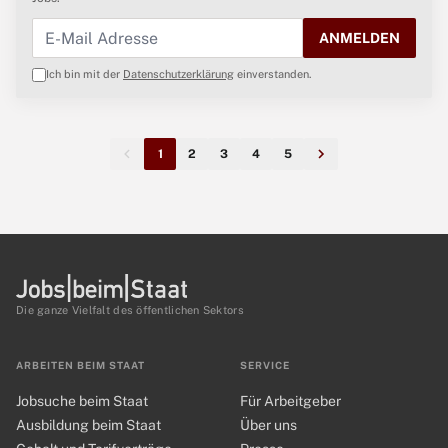
ANMELDEN
Ich bin mit der
Datenschutzerklärung
einverstanden.
1
2
3
4
5
Die ganze Vielfalt des öffentlichen Sektors
ARBEITEN BEIM STAAT
SERVICE
Jobsuche beim Staat
Für Arbeitgeber
Ausbildung beim Staat
Über uns