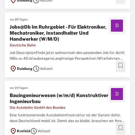
location_on
schedule
Duisburg
Vollzeit
MechatronikDu möchtest in den Bereichen Elektrotechnik,
Mechatronik oder Anlagentechnik durchstarten? Bei der DB planst,
entwickelst ...
vor 26 Tagen
D
Jobs@Db Im Ruhrgebiet - Für Elektroniker,
Mechatroniker, Instandhalter Und
Handwerker (W/M/D)
Deutsche Bahn
Job DescriptionFinde jetzt wohnortnah den passenden Job für dich!\
NBis zu 40 Urlaubstage\nLangfristige Perspektive\ NFreifahrten
bookmark
für deutschlandweite Reisen\ NJobs in der Elektronik und der
location_on
schedule
Duisburg
Vollzeit
Mechatronik\ NDu möchtest in den Bereichen Elektrotechnik,
Mechatronik oder Anlagentechnik durchstarten? Bei der ...
vor 24 Tagen
D
Bauingenieurwesen (w/m/d) Konstruktiver
Ingenieurbau
Die Autobahn GmbH des Bundes
Eine funktionierende Autobahninfrastruktur ist der Garant dafür,
dass Deutschland mobil ist. Damit das so bleibt, brauchen wir Ihre
bookmark
Expertise als Ingenieurin oder Ingenieur. Tausende Brücken,
location_on
schedule
Krefeld
Vollzeit
hunderte Tunnel und unzählige Nebenanlagen müssen regelmäßig