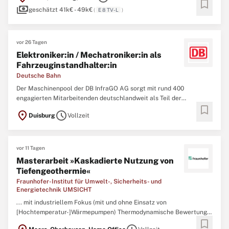
bookmark
payments
Bildungsgerechtigkeit, die diesen Namen verdient. ...
geschätzt 41k€ - 49k€
(
E 8 TV-L
)
vor 26 Tagen
Elektroniker:in / Mechatroniker:in als
Fahrzeuginstandhalter:in
Deutsche Bahn
Der Maschinenpool der DB InfraGO AG sorgt mit rund 400
engagierten Mitarbeitenden deutschlandweit als Teil der
bookmark
Deutschen Bahn für den reibungslosen Einsatz von
location_on
schedule
Duisburg
Vollzeit
Gleisbaumaschinen und Schienenfahrzeugen der DB InfraGO AG.
An fünf Standorten gewährleisten wir in modernen Werkstätten die
termingerechte und ...
vor 11 Tagen
Masterarbeit »Kaskadierte Nutzung von
Tiefengeothermie«
Fraunhofer-Institut für Umwelt-, Sicherheits- und
Energietechnik UMSICHT
... mit industriellem Fokus (mit und ohne Einsatz von
[Hochtemperatur-]Wärmepumpen) Thermodynamische Bewertung
bookmark
der Konzepte und Ableitung von Design-Guidelines zur Auslegung