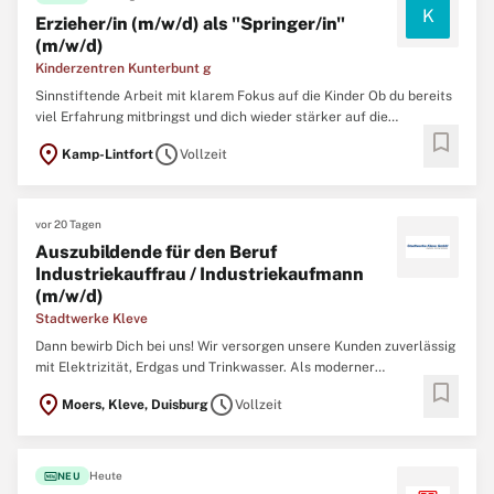
K
Erzieher/in (m/w/d) als "Springer/in"
(m/w/d)
Kinderzentren Kunterbunt g
Sinnstiftende Arbeit mit klarem Fokus auf die Kinder Ob du bereits
viel Erfahrung mitbringst und dich wieder stärker auf die
bookmark
pädagogische Arbeit konzentrieren möchtest oder am Anfang
location_on
schedule
Kamp-Lintfort
Vollzeit
deiner Laufbahn stehst und verschiedene Konzepte kennenlernen
willst: ...
vor 20 Tagen
Auszubildende für den Beruf
Industriekauffrau / Industriekaufmann
(m/w/d)
Stadtwerke Kleve
Dann bewirb Dich bei uns! Wir versorgen unsere Kunden zuverlässig
mit Elektrizität, Erdgas und Trinkwasser. Als moderner
bookmark
Energiedienstleister richten wir unser Handeln konsequent auf die
location_on
schedule
Moers, Kleve, Duisburg
Vollzeit
Bedürfnisse und Wünsche unserer Kunden aus. Mit einem
leistungsstarken Team gestalten wir die Energiewende aktiv mit ...
fiber_new
Heute
NEU