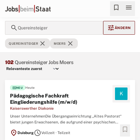
bookmark
menu
search
tune
Quereinsteiger
ÄNDERN
close
close
QUEREINSTEIGER
MOERS
102
Quereinsteiger Jobs Moers
fiber_new
Heute
NEU
K
Pädagogische Fachkraft
Eingliederungshilfe (m/w/d)
Kaiserswerther Diakonie
Unser UnternehmenDie Übergangseinrichtung „Altes Pastorat“
bietet jungen Erwachsenen, die aufgrund einer psychischen
bookmark
Erkrankung in ihrer selbständigen Lebensgestaltung eingeschränkt
location_on
schedule
Duisburg
Vollzeit · Teilzeit
sind, vorübergehend ein zu Hause. Von hier aus bieten wir Hilfen zur