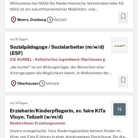
Willkommen bei NIAG! Die Niederrheinische Verkehrsbetriebe AG
NIAG ist ein zukunftsorientierter Mobilitäts- und
bookmark
Verkehrsdienstleister mit einem breiten Leistungsspektrum. Als
location_on
schedule
Moers, Duisburg
Vollzeit
größter Anbieter im busgestützten öffentlichen
Personennahverkehr am unteren Niederrhein verbinden wir
Menschen und Regionen. ...
vor 10 Tagen
Sozialpädagoge / Sozialarbeiter (m/w/d)
(ESF)
DIE KURBEL - Katholisches Jugendwerk Oberhausen g
„die kurbel“ ist ein Bildungsträger, der Menschen aller
Altersgruppen die Möglichkeit bietet, in Maßnahmen der
bookmark
beruflichen Orientierung und Berufsvorbereitung, in Ausbildung,
location_on
schedule
Oberhausen
Vollzeit
Stabilisierungs- und Qualifizierungsprojekten und
unterschiedlichen Beschäftigungsprogrammen mitzuarbeiten und
sich für einen ...
vor 14 Tagen
N
Erzieherin/Kinderpflegerin, ev. faire KiTa
Vluyn, Teilzeit (w/m/d)
Neukirchener Erziehungsverein
Unsere evangelische, faire Kindertagesstätte betreut Kinder im
Alter von 2 bis 6 Jahren in einer dreigruppigen Einrichtung. Die drei