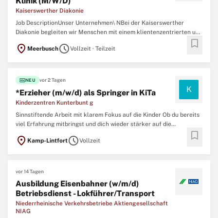
Klinik (M/W/D)
Kaiserswerther Diakonie
Job DescriptionUnser Unternehmen\ NBei der Kaiserswerther
Diakonie begleiten wir Menschen mit einem klientenzentrierten und
bookmark
ganzheitlichen Therapieansatz. Für den Ausbau unseres
location_on
schedule
Meerbusch
Vollzeit · Teilzeit
ergotherapeutischen Schwerpunktes in den Bereichen Neurologie
und Orthopädie suchen wir engagierte Ergotherapeut, die eigene ...
fiber_new
vor 2 Tagen
NEU
K
*Erzieher (m/w/d) als Springer in KiTa
Kinderzentren Kunterbunt g
Sinnstiftende Arbeit mit klarem Fokus auf die Kinder Ob du bereits
viel Erfahrung mitbringst und dich wieder stärker auf die
bookmark
pädagogische Arbeit konzentrieren möchtest oder am Anfang
location_on
schedule
Kamp-Lintfort
Vollzeit
deiner Laufbahn stehst und verschiedene Konzepte kennenlernen
willst: ...
vor 14 Tagen
Ausbildung Eisenbahner (w/m/d)
Betriebsdienst - Lokführer/Transport
Niederrheinische Verkehrsbetriebe Aktiengesellschaft
NIAG