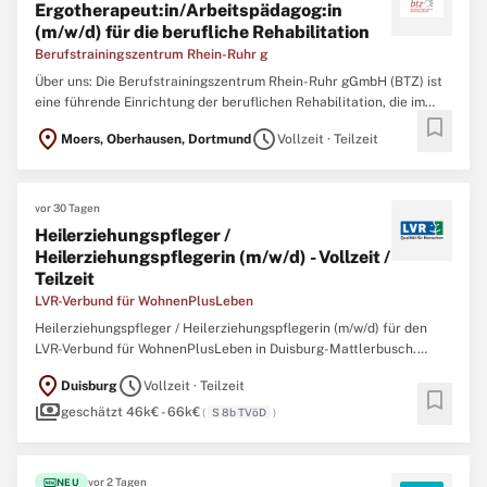
Ergotherapeut:in/Arbeitspädagog:in
(m/w/d) für die berufliche Rehabilitation
Berufstrainingszentrum Rhein-Ruhr g
Über uns: Die Berufstrainingszentrum Rhein-Ruhr gGmbH (BTZ) ist
eine führende Einrichtung der beruflichen Rehabilitation, die im
bookmark
Auftrag der Sozialversicherungsträger Menschen mit psychischen
location_on
schedule
Moers, Oberhausen, Dortmund
Vollzeit · Teilzeit
Herausforderungen auf ihre Rückkehr in den Arbeitsmarkt
vorbereitet. An unseren Standorten in Oberhausen und ...
vor 30 Tagen
Heilerziehungspfleger /
Heilerziehungspflegerin (m/w/d) - Vollzeit /
Teilzeit
LVR-Verbund für WohnenPlusLeben
Heilerziehungspfleger / Heilerziehungspflegerin (m/w/d) für den
LVR-Verbund für WohnenPlusLeben in Duisburg-Mattlerbusch.
Standort: Duisburg-Hamborn Einsatzstelle: LVR-Verbund für
location_on
schedule
Duisburg
Vollzeit · Teilzeit
WohnenPlusLeben Vergütung: S8b TVöD-SuE Arbeitszeit: Voll-/
bookmark
payments
oder Teilzeit unbefristet Besetzungsstart: nächstmöglich ...
geschätzt 46k€ - 66k€
(
S 8b TVöD
)
fiber_new
vor 2 Tagen
NEU