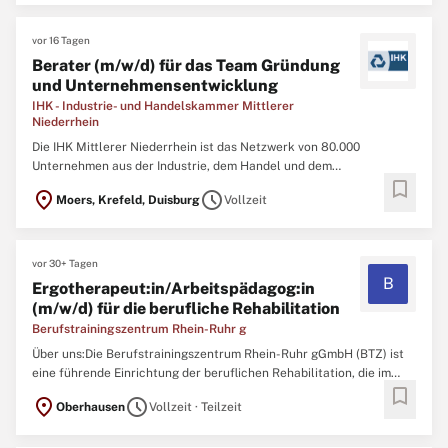
Selbsthilfe in verschiedenen Lebenslagen. Unser Ziel ...
vor 16 Tagen
Berater (m/w/d) für das Team Gründung
und Unternehmensentwicklung
IHK - Industrie- und Handelskammer Mittlerer
Niederrhein
Die IHK Mittlerer Niederrhein ist das Netzwerk von 80.000
Unternehmen aus der Industrie, dem Handel und dem
bookmark
Dienstleistungsbereich. Wir vernetzen Unternehmen, Talente,
location_on
schedule
Moers, Krefeld, Duisburg
Vollzeit
Partner und alle, die unsere Region wirtschaftlich voranbringen
wollen. Als #MöglichmacherIn bieten wir relevante, praxisnahe und
zukunftsgerichtete ...
vor 30+ Tagen
B
Ergotherapeut:in/Arbeitspädagog:in
(m/w/d) für die berufliche Rehabilitation
Berufstrainingszentrum Rhein-Ruhr g
Über uns:Die Berufstrainingszentrum Rhein-Ruhr gGmbH (BTZ) ist
eine führende Einrichtung der beruflichen Rehabilitation, die im
bookmark
Auftrag der Sozialversicherungsträger Menschen mit psychischen
location_on
schedule
Oberhausen
Vollzeit · Teilzeit
Herausforderungen auf ihre Rückkehr in den Arbeitsmarkt
vorbereitet. An unseren Standorten in Oberhausen und Düsseldorf