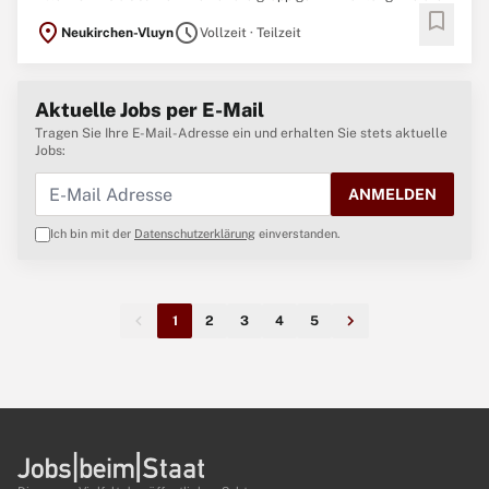
bookmark
Gruppenräume gehen vom großzügig gestalteten Foyer in der Mitte
location_on
schedule
Neukirchen-Vluyn
Vollzeit · Teilzeit
der Einrichtung ab. Die Gruppenräume sind großzügig gestaltet und
erstrecken sich auf verschiedenen Ebenen ...
Aktuelle Jobs per E-Mail
Tragen Sie Ihre E-Mail-Adresse ein und erhalten Sie stets aktuelle
Jobs:
ANMELDEN
Ich bin mit der
Datenschutzerklärung
einverstanden.
1
2
3
4
5