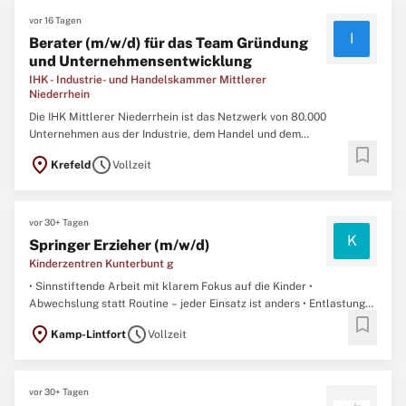
...
vor 16 Tagen
I
Berater (m/w/d) für das Team Gründung
und Unternehmensentwicklung
IHK - Industrie- und Handelskammer Mittlerer
Niederrhein
Die IHK Mittlerer Niederrhein ist das Netzwerk von 80.000
Unternehmen aus der Industrie, dem Handel und dem
bookmark
Dienstleistungsbereich.Wir vernetzen Unternehmen, Talente,
location_on
schedule
Krefeld
Vollzeit
Partner und alle, die unsere Region wirtschaftlich voranbringen
wollen. Als #MöglichmacherIn bieten wir relevante, praxisnahe und
zukunftsgerichtete ...
vor 30+ Tagen
K
Springer Erzieher (m/w/d)
Kinderzentren Kunterbunt g
• Sinnstiftende Arbeit mit klarem Fokus auf die Kinder •
Abwechslung statt Routine – jeder Einsatz ist anders • Entlastung
bookmark
von Leitungs- und Verwaltungsaufgaben • Raum, um eigene Stärken
location_on
schedule
Kamp-Lintfort
Vollzeit
gezielt einzubringenOb du bereits viel Erfahrung mitbringst und
dich wieder stärker auf die pädagogische Arbeit ...
vor 30+ Tagen