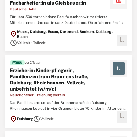
Facharbeiter:in als Gleisbauer:in
Deutsche Bahn
Für über 500 verschiedene Berufe suchen wir motivierte
Mitarbeitende. Und das in ganz Deutschland. Ob erfahrene Profis
oder Berufsstarter:innen - wir bieten zahlreiche Einstiegs- und
Moers, Duisburg, Essen, Dortmund, Bochum, Duisburg,
location_on
Weiterbildungsmöglichkeiten. Aufgaben Zum nächstmöglichen
Essen
bookmark
Zeitpunkt suchen wir dich als Gleisbauer:in (w/m/d) für die ...
schedule
Vollzeit · Teilzeit
fiber_new
vor 2 Tagen
NEU
N
Erzieherin/Kinderpflegerin,
Familienzentrum Brunnenstraße,
Duisburg-Rheinhausen, Vollzeit,
unbefristet (w/m/d)
Neukirchener Erziehungsverein
Das Familienzentrum auf der Brunnenstraße in Duisburg-
Rheinhausen betreut in vier Gruppen bis zu 70 Kinder im Alter von 4
bookmark
Monaten bis 6 Jahren. In kleinen Gruppen bieten wir individuelle
location_on
schedule
Duisburg
Vollzeit
Förderung und ein wertschätzendes Miteinander. Unsere
Gruppenstrukturen ermöglichen differenzierte Bildungs- und
Förderangebote ...