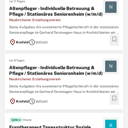
vor 11 Tagen
N
Altenpfleger - Individuelle Betreuung &
Pflege / Stationäres Seniorenheim (w/m/d)
Neukirchener Erziehungsverein
Deine Aufgaben Als examinierte Pflegefachkraft in der stationären
Seniorenpflege im Gerhard-Tersteegen-Haus in Krefeld bieten wir
bookmark
dir die Möglichkeit, deine Expertise in der Betreuung und Pflege
location_on
schedule
Krefeld
Vollzeit
unserer Bewohnerinnen und Bewohner einzubringen und
weiterzuentwickeln. Du bist verantwortlich für die Sicherstellung
...
vor 9 Tagen
N
Altenpfleger - Individuelle Betreuung &
Pflege / Stationäres Seniorenheim (w/m/d)
Neukirchener Erziehungsverein
Deine Aufgaben Als examinierte Pflegefachkraft in der stationären
Seniorenpflege im Gerhard-Tersteegen-Haus in Krefeld bieten wir
bookmark
dir die Möglichkeit, deine Expertise in der Betreuung und Pflege
location_on
schedule
Krefeld
Vollzeit
unserer Bewohnerinnen und Bewohner einzubringen und
weiterzuentwickeln. Du bist verantwortlich für die Sicherstellung
...
fiber_new
Heute
NEU
K
Ergotherapeut Tagesstruktur Soziale