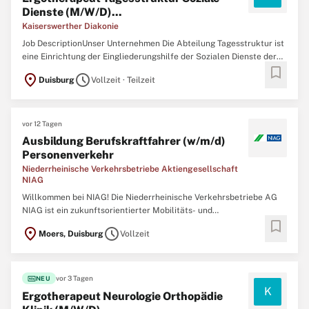
Dienste (M/W/D)...
Kaiserswerther Diakonie
Job DescriptionUnser Unternehmen Die Abteilung Tagesstruktur ist
eine Einrichtung der Eingliederungshilfe der Sozialen Dienste der
bookmark
Kaiserswerther Diakonie. Unsere kreativ/handwerklichen
location_on
schedule
Duisburg
Vollzeit · Teilzeit
Beschäftigungsangebote richten sich an Menschen mit seelischen
und geistigen Beeinträchtigungen. Mit unserer Mosaik ...
vor 12 Tagen
Ausbildung Berufskraftfahrer (w/m/d)
Personenverkehr
Niederrheinische Verkehrsbetriebe Aktiengesellschaft
NIAG
Willkommen bei NIAG! Die Niederrheinische Verkehrsbetriebe AG
NIAG ist ein zukunftsorientierter Mobilitäts- und
bookmark
Verkehrsdienstleister mit einem breiten Leistungsspektrum. Als
location_on
schedule
Moers, Duisburg
Vollzeit
größter Anbieter im busgestützten öffentlichen
Personennahverkehr am unteren Niederrhein verbinden wir
Menschen und Regionen. ...
fiber_new
vor 3 Tagen
NEU
K
Ergotherapeut Neurologie Orthopädie