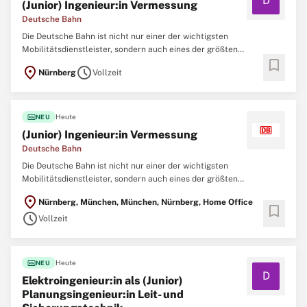
D
(Junior) Ingenieur:in Vermessung
Deutsche Bahn
Die Deutsche Bahn ist nicht nur einer der wichtigsten
Mobilitätsdienstleister, sondern auch eines der größten
bookmark
Ingenieurbüros Deutschlands. Um neue Brücken, Tunnel, Bahnhöfe,
location_on
schedule
Nürnberg
Vollzeit
Gleise und Signalanlagen zu realisieren und nachhaltig instand zu
halten, arbeiten aktuell mehr als 10.000
fiber_new
Heute
NEU
(Junior) Ingenieur:in Vermessung
Deutsche Bahn
Die Deutsche Bahn ist nicht nur einer der wichtigsten
Mobilitätsdienstleister, sondern auch eines der größten
Ingenieurbüros Deutschlands. Um neue Brücken, Tunnel, Bahnhöfe,
location_on
Nürnberg, München, München, Nürnberg, Home Office
Gleise und Signalanlagen zu realisieren und nachhaltig instand zu
bookmark
schedule
halten, arbeiten aktuell mehr als 10.000
Vollzeit
fiber_new
Heute
NEU
D
Elektroingenieur:in als (Junior)
Planungsingenieur:in Leit- und