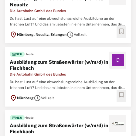
Neusitz
Die Autobahn GmbH des Bundes
Du hast Lust auf eine abwechslungsreiche Ausbildung an der
frischen Luft? Und das am liebsten in einem Unternehmen, das dir
bookmark
jede Menge Benefits rund um eine gute Ausbildung bietet? Dann
location_on
schedule
Nürnberg, Neusitz, Erlangen
Vollzeit
werde Teil unseres Teams und trage dazu bei, das 4. längste
Autobahnnetz der Welt zu erhalten,
fiber_new
Heute
NEU
D
Ausbildung zum Straßenwärter (w/m/d) in
Fischbach
Die Autobahn GmbH des Bundes
Du hast Lust auf eine abwechslungsreiche Ausbildung an der
frischen Luft? Und das am liebsten in einem Unternehmen, das dir
bookmark
jede Menge Benefits rund um eine gute Ausbildung bietet? Dann
location_on
schedule
Nürnberg
Vollzeit
werde Teil unseres Teams und trage dazu bei, das 4. längste
Autobahnnetz der Welt zu erhalten,
fiber_new
Heute
NEU
Ausbildung zum Straßenwärter (w/m/d) in
Fischbach