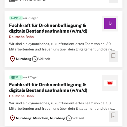
fiber_new
vor 2 Tagen
NEU
D
Fachkraft für Drohnenbefliegung &
digitale Bestandsaufnahme (w/m/d)
Deutsche Bahn
Wir sind ein dynamisches, zukunftsorientiertes Team von ca. 30
Mitarbeitenden und freuen uns über dein Engagement und deine
bookmark
Kreativität. Verteilt sind wir über die beiden Standorte Nürnberg
location_on
schedule
Nürnberg
Vollzeit
und München. Flexibles Arbeiten ist bei uns möglich, wir freuen uns
aber sehr, uns auch im
fiber_new
vor 2 Tagen
NEU
Fachkraft für Drohnenbefliegung &
digitale Bestandsaufnahme (w/m/d)
Deutsche Bahn
Wir sind ein dynamisches, zukunftsorientiertes Team von ca. 30
Mitarbeitenden und freuen uns über dein Engagement und deine
bookmark
Kreativität. Verteilt sind wir über die beiden Standorte Nürnberg
location_on
schedule
Nürnberg, München, Nürnberg
Vollzeit
und München. Flexibles Arbeiten ist bei uns möglich, wir freuen uns
aber sehr, uns auch im