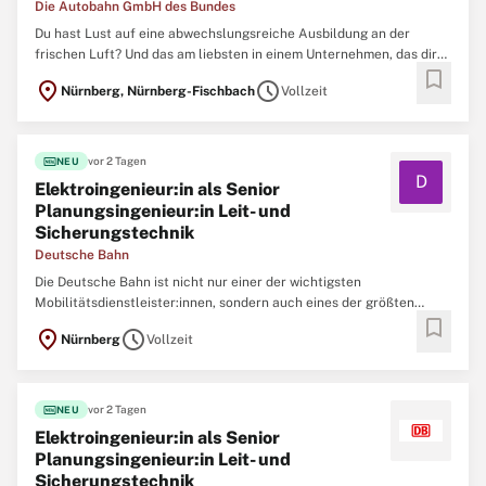
Die Autobahn GmbH des Bundes
Du hast Lust auf eine abwechslungsreiche Ausbildung an der
frischen Luft? Und das am liebsten in einem Unternehmen, das dir
bookmark
jede Menge Benefits rund um eine gute Ausbildung bietet? Dann
location_on
schedule
Nürnberg, Nürnberg-Fischbach
Vollzeit
werde Teil unseres Teams und trage dazu bei, das 4. längste
Autobahnnetz der Welt zu erhalten,
fiber_new
vor 2 Tagen
NEU
D
Elektroingenieur:in als Senior
Planungsingenieur:in Leit- und
Sicherungstechnik
Deutsche Bahn
Die Deutsche Bahn ist nicht nur einer der wichtigsten
Mobilitätsdienstleister:innen, sondern auch eines der größten
bookmark
Ingenieurbüros Deutschlands. Um neue Brücken, Tunnel, Bahnhöfe,
location_on
schedule
Nürnberg
Vollzeit
Gleise und Signalanlagen zu realisieren und nachhaltig instand zu
halten, arbeiten aktuell mehr als 10.000
fiber_new
vor 2 Tagen
NEU
Elektroingenieur:in als Senior
Planungsingenieur:in Leit- und
Sicherungstechnik