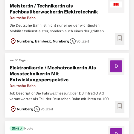
Meister:in / Techniker:in als
Fachbauüberwacher:in Elektrotechnik
Deutsche Bahn
Die Deutsche Bahn ist nicht nur einer der wichtigsten
Mobilitätsdienstleister, sondern auch eines der größten
bookmark
Ingenieurbüros Deutschlands. Um neue Brücken, Tunnel, Bahnhöfe,
location_on
schedule
Nürnberg, Bamberg, Nürnberg
Vollzeit
Gleise und Signalanlagen zu realisieren und nachhaltig instand zu
halten, arbeiten aktuell mehr als 10.000
vor 30 Tagen
D
Elektroniker:In / Mechatroniker:In Als
Messtechniker:In Mit
Entwicklungsperspektive
Deutsche Bahn
Job DescriptionDie Fahrwegmessung der DB InfraGO AG
verantwortet als Teil der Deutschen Bahn mit ihren ca. 100
bookmark
Mitarbeitenden die Regelinspektion von Streckengleisen,
location_on
schedule
Nürnberg
Vollzeit
durchgehenden Hauptgleisen, Oberleitungen und Weichen für das
rund 33.000 Kilometer lange Streckennetz. Durch unsere
fiber_new
Heute
NEU