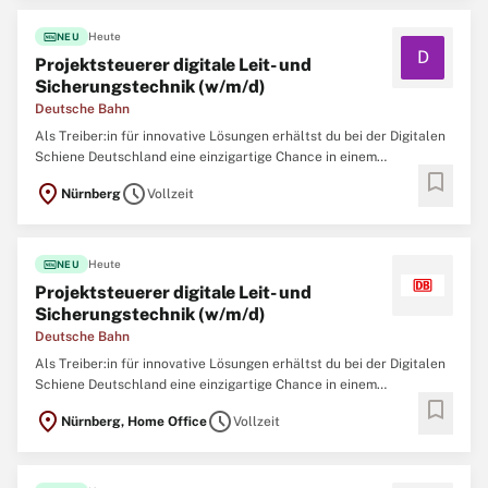
fiber_new
Heute
NEU
D
Projektsteuerer digitale Leit- und
Sicherungstechnik (w/m/d)
Deutsche Bahn
Als Treiber:in für innovative Lösungen erhältst du bei der Digitalen
Schiene Deutschland eine einzigartige Chance in einem
bookmark
dynamischen Umfeld: Du gestaltest Themen von der Konzeption bis
location_on
schedule
Nürnberg
Vollzeit
zur Umsetzung und baust zeitgleich einen der zukunftsweisendsten
Bereiche in der Geschichte des
fiber_new
Heute
NEU
Projektsteuerer digitale Leit- und
Sicherungstechnik (w/m/d)
Deutsche Bahn
Als Treiber:in für innovative Lösungen erhältst du bei der Digitalen
Schiene Deutschland eine einzigartige Chance in einem
bookmark
dynamischen Umfeld: Du gestaltest Themen von der Konzeption bis
location_on
schedule
Nürnberg, Home Office
Vollzeit
zur Umsetzung und baust zeitgleich einen der zukunftsweisendsten
Bereiche in der Geschichte des