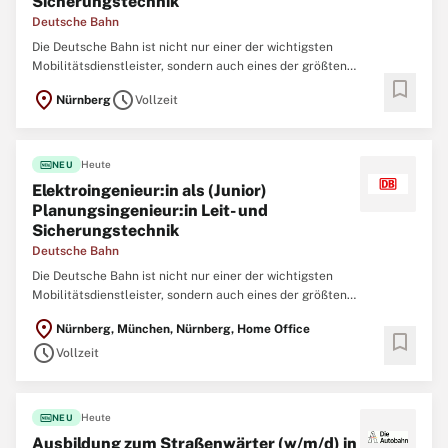
Sicherungstechnik
Deutsche Bahn
Die Deutsche Bahn ist nicht nur einer der wichtigsten
Mobilitätsdienstleister, sondern auch eines der größten
bookmark
Ingenieurbüros Deutschlands. Um neue Brücken, Tunnel, Bahnhöfe,
location_on
schedule
Nürnberg
Vollzeit
Gleise und Signalanlagen zu realisieren und nachhaltig instand zu
halten, arbeiten aktuell mehr als 10.000
fiber_new
Heute
NEU
Elektroingenieur:in als (Junior)
Planungsingenieur:in Leit- und
Sicherungstechnik
Deutsche Bahn
Die Deutsche Bahn ist nicht nur einer der wichtigsten
Mobilitätsdienstleister, sondern auch eines der größten
Ingenieurbüros Deutschlands. Um neue Brücken, Tunnel, Bahnhöfe,
location_on
Nürnberg, München, Nürnberg, Home Office
Gleise und Signalanlagen zu realisieren und nachhaltig instand zu
bookmark
schedule
halten, arbeiten aktuell mehr als 10.000
Vollzeit
fiber_new
Heute
NEU
Ausbildung zum Straßenwärter (w/m/d) in