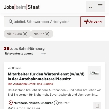
bookmark
menu
search
tune
Jobtitel, Stichwort oder Arbeitgeber
ÄNDERN
close
close
NÜRNBERG
*BAHN*
25
Jobs Bahn Nürnberg
vor 11 Tagen
Mitarbeiter für den Winterdienst (w/m/d)
in der Autobahnmeisterei Neusitz
Die Autobahn GmbH des Bundes
Deutschland braucht sichere Autobahnen – und dafür brauchen wir
Sie! Sie sorgen für Sicherheit, Zuverlässigkeit und Vertrauen im
deutschen Autobahnnetz. Sie übernehmen Verantwortung für
location_on
schedule
Nürnberg, Neusitz, Erlangen
Vollzeit
Menschen und große Maschinen. Dabei kontrollieren und
bookmark
payments
beseitigen Sie unterschiedlichste Gefahrenstellen
E 4 TV AUTOBAHN