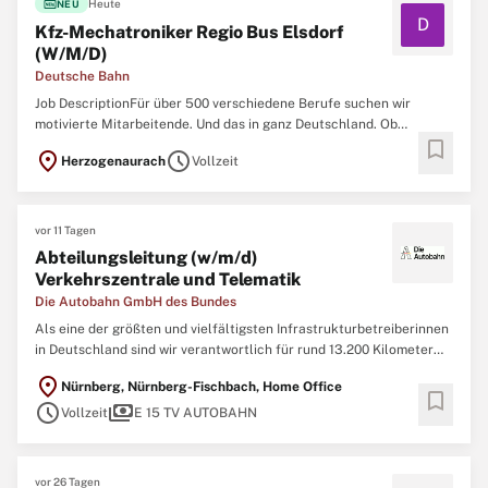
fiber_new
Heute
NEU
D
Kfz-Mechatroniker Regio Bus Elsdorf
(W/M/D)
Deutsche Bahn
Job DescriptionFür über 500 verschiedene Berufe suchen wir
motivierte Mitarbeitende. Und das in ganz Deutschland. Ob
bookmark
erfahrene Profis oder Berufsstarter:innen - wir bieten zahlreiche
location_on
schedule
Herzogenaurach
Vollzeit
Einstiegs- und Weiterbildungsmöglichkeiten.\ NZum
nächstmöglichen Zeitpunkt suchen wir dich als KFZ-Mechatroniker
vor 11 Tagen
Abteilungsleitung (w/m/d)
Verkehrszentrale und Telematik
Die Autobahn GmbH des Bundes
Als eine der größten und vielfältigsten Infrastrukturbetreiberinnen
in Deutschland sind wir verantwortlich für rund 13.200 Kilometer
Autobahnnetz. Als Arbeitgeberin bieten wir ein spannendes Umfeld
location_on
Nürnberg, Nürnberg-Fischbach, Home Office
mit viel Raum für persönliche und berufliche Entfaltung und
bookmark
schedule
payments
Gestaltungsmöglichkeiten
Vollzeit
E 15 TV AUTOBAHN
vor 26 Tagen