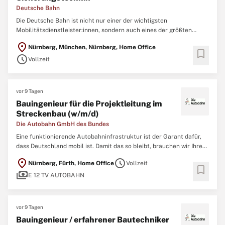
Deutsche Bahn
Die Deutsche Bahn ist nicht nur einer der wichtigsten
Mobilitätsdienstleister:innen, sondern auch eines der größten
Ingenieurbüros Deutschlands. Um neue Brücken, Tunnel, Bahnhöfe,
location_on
Nürnberg, München, Nürnberg, Home Office
Gleise und Signalanlagen zu realisieren und nachhaltig instand zu
bookmark
schedule
halten, arbeiten aktuell mehr als 10.000
Vollzeit
vor 9 Tagen
Bauingenieur für die Projektleitung im
Streckenbau (w/m/d)
Die Autobahn GmbH des Bundes
Eine funktionierende Autobahninfrastruktur ist der Garant dafür,
dass Deutschland mobil ist. Damit das so bleibt, brauchen wir Ihre
Expertise als Ingenieurin oder Ingenieur. Tausende Brücken,
location_on
schedule
Nürnberg, Fürth, Home Office
Vollzeit
hunderte Tunnel und unzählige Nebenanlagen müssen regelmäßig
bookmark
payments
geprüft, gewartet und erneuert
E 12 TV AUTOBAHN
vor 9 Tagen
Bauingenieur / erfahrener Bautechniker