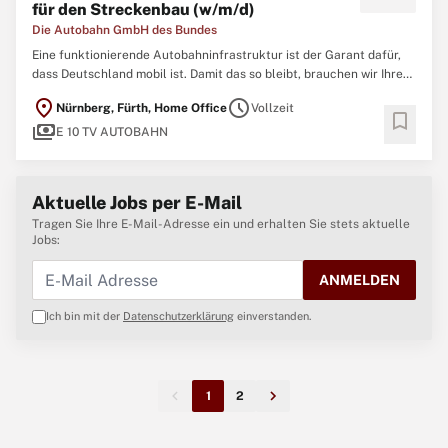
für den Streckenbau (w/m/d)
Die Autobahn GmbH des Bundes
Eine funktionierende Autobahninfrastruktur ist der Garant dafür,
dass Deutschland mobil ist. Damit das so bleibt, brauchen wir Ihre
Expertise als Ingenieurin oder Ingenieur. Tausende Brücken,
location_on
schedule
Nürnberg, Fürth, Home Office
Vollzeit
hunderte Tunnel und unzählige Nebenanlagen müssen regelmäßig
bookmark
payments
geprüft, gewartet und erneuert
E 10 TV AUTOBAHN
Aktuelle Jobs per E-Mail
Tragen Sie Ihre E-Mail-Adresse ein und erhalten Sie stets aktuelle
Jobs:
ANMELDEN
Ich bin mit der
Datenschutzerklärung
einverstanden.
1
2