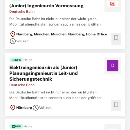
(Junior) Ingenieur:in Vermessung
Deutsche Bahn
Die Deutsche Bahn ist nicht nur einer der wichtigsten
Mobilitätsdienstleister, sondern auch eines der größten
Ingenieurbüros Deutschlands. Um neue Brücken, Tunnel, Bahnhöfe,
location_on
Nürnberg, München, München, Nürnberg, Home Office
Gleise und Signalanlagen zu realisieren und nachhaltig instand zu
bookmark
schedule
halten, arbeiten aktuell mehr als 10.000
Vollzeit
fiber_new
Heute
NEU
D
Elektroingenieur:in als (Junior)
Planungsingenieur:in Leit- und
Sicherungstechnik
Deutsche Bahn
Die Deutsche Bahn ist nicht nur einer der wichtigsten
Mobilitätsdienstleister, sondern auch eines der größten
bookmark
Ingenieurbüros Deutschlands. Um neue Brücken, Tunnel, Bahnhöfe,
location_on
schedule
Nürnberg
Vollzeit
Gleise und Signalanlagen zu realisieren und nachhaltig instand zu
halten, arbeiten aktuell mehr als 10.000
fiber_new
Heute
NEU