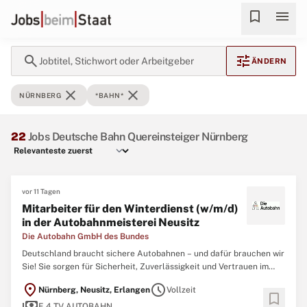
bookmark
menu
search
tune
Jobtitel, Stichwort oder Arbeitgeber
ÄNDERN
close
close
NÜRNBERG
*BAHN*
22
Jobs Deutsche Bahn Quereinsteiger Nürnberg
vor 11 Tagen
Mitarbeiter für den Winterdienst (w/m/d)
in der Autobahnmeisterei Neusitz
Die Autobahn GmbH des Bundes
Deutschland braucht sichere Autobahnen – und dafür brauchen wir
Sie! Sie sorgen für Sicherheit, Zuverlässigkeit und Vertrauen im
deutschen Autobahnnetz. Sie übernehmen Verantwortung für
location_on
schedule
Nürnberg, Neusitz, Erlangen
Vollzeit
Menschen und große Maschinen. Dabei kontrollieren und
bookmark
payments
beseitigen Sie unterschiedlichste Gefahrenstellen
E 4 TV AUTOBAHN