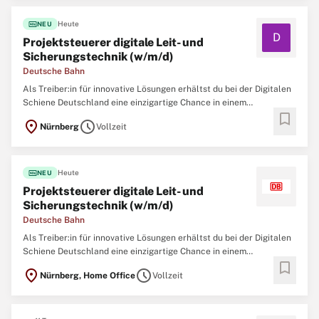
fiber_new
Heute
NEU
D
Projektsteuerer digitale Leit- und
Sicherungstechnik (w/m/d)
Deutsche Bahn
Als Treiber:in für innovative Lösungen erhältst du bei der Digitalen
Schiene Deutschland eine einzigartige Chance in einem
bookmark
dynamischen Umfeld: Du gestaltest Themen von der Konzeption bis
location_on
schedule
Nürnberg
Vollzeit
zur Umsetzung und baust zeitgleich einen der zukunftsweisendsten
Bereiche in der Geschichte des
fiber_new
Heute
NEU
Projektsteuerer digitale Leit- und
Sicherungstechnik (w/m/d)
Deutsche Bahn
Als Treiber:in für innovative Lösungen erhältst du bei der Digitalen
Schiene Deutschland eine einzigartige Chance in einem
bookmark
dynamischen Umfeld: Du gestaltest Themen von der Konzeption bis
location_on
schedule
Nürnberg, Home Office
Vollzeit
zur Umsetzung und baust zeitgleich einen der zukunftsweisendsten
Bereiche in der Geschichte des