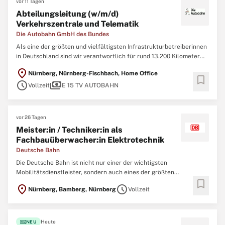
vor 11 Tagen
Abteilungsleitung (w/m/d)
Verkehrszentrale und Telematik
Die Autobahn GmbH des Bundes
Als eine der größten und vielfältigsten Infrastrukturbetreiberinnen
in Deutschland sind wir verantwortlich für rund 13.200 Kilometer
Autobahnnetz. Als Arbeitgeberin bieten wir ein spannendes Umfeld
location_on
Nürnberg, Nürnberg-Fischbach, Home Office
mit viel Raum für persönliche und berufliche Entfaltung und
bookmark
schedule
payments
Gestaltungsmöglichkeiten
Vollzeit
E 15 TV AUTOBAHN
vor 26 Tagen
Meister:in / Techniker:in als
Fachbauüberwacher:in Elektrotechnik
Deutsche Bahn
Die Deutsche Bahn ist nicht nur einer der wichtigsten
Mobilitätsdienstleister, sondern auch eines der größten
bookmark
Ingenieurbüros Deutschlands. Um neue Brücken, Tunnel, Bahnhöfe,
location_on
schedule
Nürnberg, Bamberg, Nürnberg
Vollzeit
Gleise und Signalanlagen zu realisieren und nachhaltig instand zu
halten, arbeiten aktuell mehr als 10.000
fiber_new
Heute
NEU