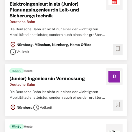
Elektroingenieur:in als (Junior)
Planungsingenieur:in Leit- und
Sicherungstechnik
Deutsche Bahn
Die Deutsche Bahn ist nicht nur einer der wichtigsten
Mobilitätsdienstleister, sondern auch eines der größten
Ingenieurbüros Deutschlands. Um neue Brücken, Tunnel, Bahnhöfe,
location_on
Nürnberg, München, Nürnberg, Home Office
Gleise und Signalanlagen zu realisieren und nachhaltig instand zu
bookmark
schedule
halten, arbeiten aktuell mehr als 10.000
Vollzeit
fiber_new
Heute
NEU
D
(Junior) Ingenieur:in Vermessung
Deutsche Bahn
Die Deutsche Bahn ist nicht nur einer der wichtigsten
Mobilitätsdienstleister, sondern auch eines der größten
bookmark
Ingenieurbüros Deutschlands. Um neue Brücken, Tunnel, Bahnhöfe,
location_on
schedule
Nürnberg
Vollzeit
Gleise und Signalanlagen zu realisieren und nachhaltig instand zu
halten, arbeiten aktuell mehr als 10.000
fiber_new
Heute
NEU