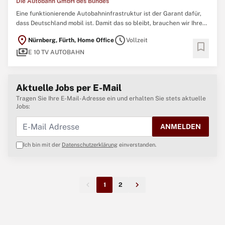
Die Autobahn GmbH des Bundes
Eine funktionierende Autobahninfrastruktur ist der Garant dafür,
dass Deutschland mobil ist. Damit das so bleibt, brauchen wir Ihre
Expertise als Ingenieurin oder Ingenieur. Tausende Brücken,
location_on
schedule
Nürnberg, Fürth, Home Office
Vollzeit
hunderte Tunnel und unzählige Nebenanlagen müssen regelmäßig
bookmark
payments
geprüft, gewartet und erneuert
E 10 TV AUTOBAHN
Aktuelle Jobs per E-Mail
Tragen Sie Ihre E-Mail-Adresse ein und erhalten Sie stets aktuelle
Jobs:
ANMELDEN
Ich bin mit der
Datenschutzerklärung
einverstanden.
1
2