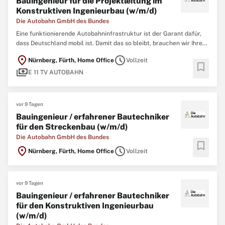
Bauingenieur für die Projektleitung im
Konstruktiven Ingenieurbau (w/m/d)
Die Autobahn GmbH des Bundes
Eine funktionierende Autobahninfrastruktur ist der Garant dafür,
dass Deutschland mobil ist. Damit das so bleibt, brauchen wir Ihre
Expertise als Ingenieurin oder Ingenieur. Tausende Brücken,
location_on
schedule
Nürnberg, Fürth, Home Office
Vollzeit
hunderte Tunnel und unzählige Nebenanlagen müssen regelmäßig
bookmark
payments
geprüft, gewartet und erneuert
E 11 TV AUTOBAHN
vor 9 Tagen
Bauingenieur / erfahrener Bautechniker
für den Streckenbau (w/m/d)
Die Autobahn GmbH des Bundes
bookmark
location_on
schedule
Nürnberg, Fürth, Home Office
Vollzeit
vor 9 Tagen
Bauingenieur / erfahrener Bautechniker
für den Konstruktiven Ingenieurbau
(w/m/d)