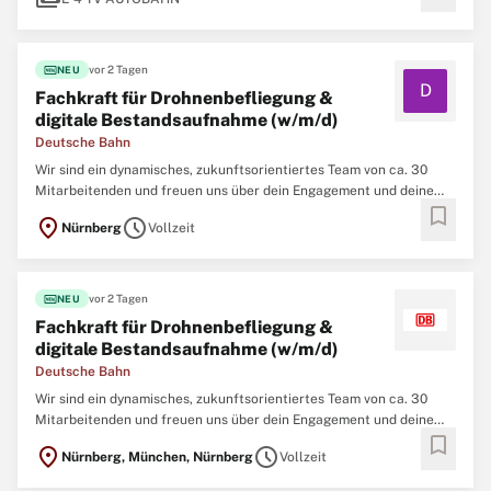
fiber_new
vor 2 Tagen
NEU
D
Fachkraft für Drohnenbefliegung &
digitale Bestandsaufnahme (w/m/d)
Deutsche Bahn
Wir sind ein dynamisches, zukunftsorientiertes Team von ca. 30
Mitarbeitenden und freuen uns über dein Engagement und deine
bookmark
Kreativität. Verteilt sind wir über die beiden Standorte Nürnberg
location_on
schedule
Nürnberg
Vollzeit
und München. Flexibles Arbeiten ist bei uns möglich, wir freuen uns
aber sehr, uns auch im
fiber_new
vor 2 Tagen
NEU
Fachkraft für Drohnenbefliegung &
digitale Bestandsaufnahme (w/m/d)
Deutsche Bahn
Wir sind ein dynamisches, zukunftsorientiertes Team von ca. 30
Mitarbeitenden und freuen uns über dein Engagement und deine
bookmark
Kreativität. Verteilt sind wir über die beiden Standorte Nürnberg
location_on
schedule
Nürnberg, München, Nürnberg
Vollzeit
und München. Flexibles Arbeiten ist bei uns möglich, wir freuen uns
aber sehr, uns auch im