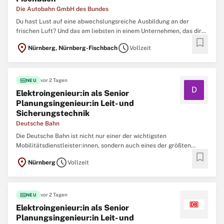
Die Autobahn GmbH des Bundes
Du hast Lust auf eine abwechslungsreiche Ausbildung an der
frischen Luft? Und das am liebsten in einem Unternehmen, das dir
bookmark
jede Menge Benefits rund um eine gute Ausbildung bietet? Dann
location_on
schedule
Nürnberg, Nürnberg-Fischbach
Vollzeit
werde Teil unseres Teams und trage dazu bei, das 4. längste
Autobahnnetz der Welt zu erhalten,
fiber_new
vor 2 Tagen
NEU
D
Elektroingenieur:in als Senior
Planungsingenieur:in Leit- und
Sicherungstechnik
Deutsche Bahn
Die Deutsche Bahn ist nicht nur einer der wichtigsten
Mobilitätsdienstleister:innen, sondern auch eines der größten
bookmark
Ingenieurbüros Deutschlands. Um neue Brücken, Tunnel, Bahnhöfe,
location_on
schedule
Nürnberg
Vollzeit
Gleise und Signalanlagen zu realisieren und nachhaltig instand zu
halten, arbeiten aktuell mehr als 10.000
fiber_new
vor 2 Tagen
NEU
Elektroingenieur:in als Senior
Planungsingenieur:in Leit- und