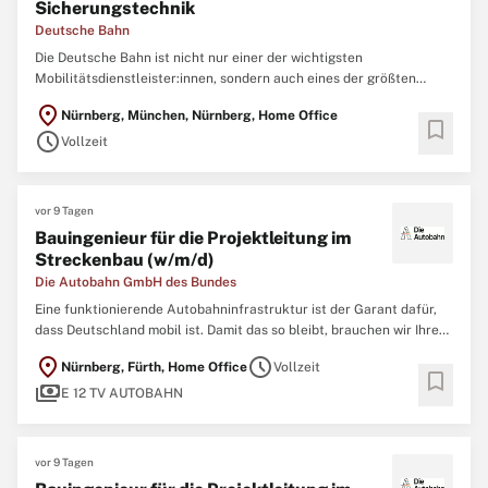
Sicherungstechnik
Deutsche Bahn
Die Deutsche Bahn ist nicht nur einer der wichtigsten
Mobilitätsdienstleister:innen, sondern auch eines der größten
Ingenieurbüros Deutschlands. Um neue Brücken, Tunnel, Bahnhöfe,
location_on
Nürnberg, München, Nürnberg, Home Office
Gleise und Signalanlagen zu realisieren und nachhaltig instand zu
bookmark
schedule
halten, arbeiten aktuell mehr als 10.000
Vollzeit
vor 9 Tagen
Bauingenieur für die Projektleitung im
Streckenbau (w/m/d)
Die Autobahn GmbH des Bundes
Eine funktionierende Autobahninfrastruktur ist der Garant dafür,
dass Deutschland mobil ist. Damit das so bleibt, brauchen wir Ihre
Expertise als Ingenieurin oder Ingenieur. Tausende Brücken,
location_on
schedule
Nürnberg, Fürth, Home Office
Vollzeit
hunderte Tunnel und unzählige Nebenanlagen müssen regelmäßig
bookmark
payments
geprüft, gewartet und erneuert
E 12 TV AUTOBAHN
vor 9 Tagen