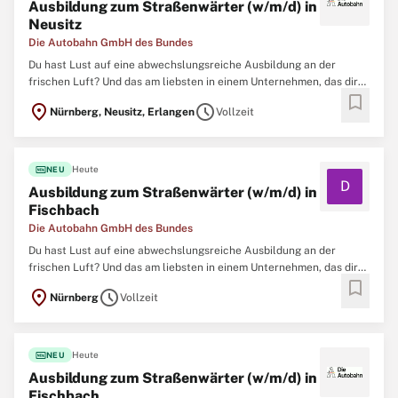
Ausbildung zum Straßenwärter (w/m/d) in
Neusitz
Die Autobahn GmbH des Bundes
Du hast Lust auf eine abwechslungsreiche Ausbildung an der
frischen Luft? Und das am liebsten in einem Unternehmen, das dir
bookmark
jede Menge Benefits rund um eine gute Ausbildung bietet? Dann
location_on
schedule
Nürnberg, Neusitz, Erlangen
Vollzeit
werde Teil unseres Teams und trage dazu bei, das 4. längste
Autobahnnetz der Welt zu erhalten,
fiber_new
Heute
NEU
D
Ausbildung zum Straßenwärter (w/m/d) in
Fischbach
Die Autobahn GmbH des Bundes
Du hast Lust auf eine abwechslungsreiche Ausbildung an der
frischen Luft? Und das am liebsten in einem Unternehmen, das dir
bookmark
jede Menge Benefits rund um eine gute Ausbildung bietet? Dann
location_on
schedule
Nürnberg
Vollzeit
werde Teil unseres Teams und trage dazu bei, das 4. längste
Autobahnnetz der Welt zu erhalten,
fiber_new
Heute
NEU
Ausbildung zum Straßenwärter (w/m/d) in
Fischbach