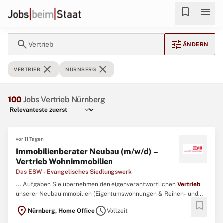
bookmark
menu
search
tune
Vertrieb
ÄNDERN
close
close
VERTRIEB
NÜRNBERG
100
Jobs Vertrieb Nürnberg
vor 11 Tagen
Immobilienberater Neubau (m/w/d) –
Vertrieb Wohnimmobilien
Das ESW - Evangelisches Siedlungswerk
... Aufgaben Sie übernehmen den eigenverantwortlichen
Vertrieb
unserer Neubauimmobilien (Eigentumswohnungen & Reihen- und
bookmark
Doppelhäuser) in Bayern mit Schwerpunkt in der Metropolregion
location_on
schedule
Nürnberg, Home Office
Vollzeit
Nürnberg Sie entwickeln Vermarktungsstrategien für unsere
hochwertigen Neubauprojekte und setzen diese