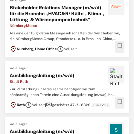
vor 4 Tagen
Stakeholder Relations Manager (m/w/d)
für die Branche „HVAC&R/ Kälte-, Klima-,
Lüftung- & Wärmepumpentechnik“
NürnbergMesse
Als eine der 15 größten Messegesellschaften der Welt haben wir,
die NürnbergMesse Group, Standorte u. a. in Brasilien, China,
bookmark
Griechenland, Indien, Italien, Österreich und den USA mit rund 1.200
location_on
schedule
Nürnberg, Home Office
Vollzeit
Mitarbeitenden – und veranstalten rund um den Globus Messen,
Kongresse und Events als wichtige Plattformen ...
vor 23 Tagen
Ausbildungsleitung (m/w/d)
Stadt Roth
Zur Verstärkung unseres Teams benötigen wir zum
nächstmöglichen Termin eine Ausbildungsleitung (m/w/d) Ihr
bookmark
Aufgabengebiet umfasst im Wesentlichen:Betreuung, Koordination
location_on
schedule
payments
Roth
Vollzeit
geschätzt 47k€ - 63k€
(
E 9a TVöD
)
und kontinuierliche Weiterentwicklung der Ausbildungsberufe der
Stadt RothRekrutierung, Auswahl und umfassende Betreuung der
Auszubildenden ...
vor 22 Tagen
S
Ausbildungsleitung (m/w/d)