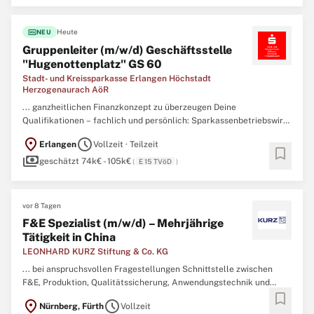
fiber_new
Heute
NEU
Gruppenleiter (m/w/d) Geschäftsstelle
"Hugenottenplatz" GS 60
Stadt- und Kreissparkasse Erlangen Höchstadt
Herzogenaurach AöR
... ganzheitlichen Finanzkonzept zu überzeugen Deine
Qualifikationen – fachlich und persönlich: Sparkassenbetriebswirt
(m/w/d) oder vergleichbare Qualifikation oder die Bereitschaft
location_on
schedule
Erlangen
Vollzeit · Teilzeit
diesen zeitnah zu absolvieren Begeisterung für Führung und
bookmark
payments
Verantwortung Erfahrung in der Mitarbeiterführung im
geschätzt 74k€ - 105k€
(
E 15 TVöD
)
Markt/
Vertrieb
...
vor 8 Tagen
F&E Spezialist (m/w/d) – Mehrjährige
Tätigkeit in China
LEONHARD KURZ Stiftung & Co. KG
... bei anspruchsvollen Fragestellungen Schnittstelle zwischen
F&E, Produktion, Qualitätssicherung, Anwendungstechnik und
bookmark
Vertrieb
Während Ihrer Einarbeitungsphase lernen Sie sämtliche
location_on
schedule
Nürnberg, Fürth
Vollzeit
relevanten Fertigungsprozesse und Produktionsanlagen umfassend