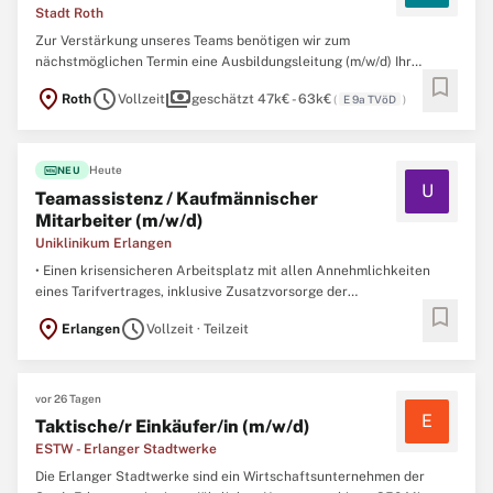
Stadt Roth
Zur Verstärkung unseres Teams benötigen wir zum
nächstmöglichen Termin eine Ausbildungsleitung (m/w/d) Ihr
bookmark
Aufgabengebiet umfasst im Wesentlichen:Betreuung, Koordination
location_on
schedule
payments
Roth
Vollzeit
geschätzt 47k€ - 63k€
(
E 9a TVöD
)
und kontinuierliche Weiterentwicklung der Ausbildungsberufe der
Stadt RothRekrutierung, Auswahl und umfassende Betreuung der
Auszubildenden ...
fiber_new
Heute
NEU
U
Teamassistenz / Kaufmännischer
Mitarbeiter (m/w/d)
Uniklinikum Erlangen
• Einen krisensicheren Arbeitsplatz mit allen Annehmlichkeiten
eines Tarifvertrages, inklusive Zusatzvorsorge der
bookmark
Versorgungsanstalt des Bundes und der Länder (VBL), bei uns als
location_on
schedule
Erlangen
Vollzeit · Teilzeit
systemrelevantem Arbeitgeber im öffentlichen Dienst • Eine
interessante Tätigkeit in einem motivierten, aufgeschlossenen ...
vor 26 Tagen
E
Taktische/r Einkäufer/in (m/w/d)
ESTW - Erlanger Stadtwerke
Die Erlanger Stadtwerke sind ein Wirtschaftsunternehmen der