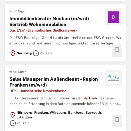
zielgruppenspezifisch ...
vor 10 Tagen
D
Immobilienberater Neubau (m/w/d) –
Vertrieb Wohnimmobilien
Das ESW - Evangelisches Siedlungswerk
Die ESW Bauträger GmbH ist ein Unternehmen der ESW Gruppe. Wir
entwickeln und realisieren hochwertiges und schlüsselfertiges
bookmark
Wohneigentum mit Schwerpunkt auf Reihenhäuser, Doppelhäuser
location_on
schedule
Nürnberg
Vollzeit
sowie Eigentumswohnungen. Sie begleiten Menschen bei einer der
wichtigsten Entscheidungen ihres Lebens und vermarkten ...
vor 21 Tagen
Sales Manager im Außendienst - Region
Franken (m/w/d)
HEK - Hanseatische Krankenkasse
... Du interessierst dich schon immer für den
Vertrieb
, hast aber
noch keine Erfahrung in dem Bereich sammeln können? Vielleicht
kommst du jedoch bereits aus der Vertriebsbranche, aber die Welt
Nürnberg, Franken, Würzburg, Bamberg, Bayreuth,
location_on
der gesetzlichen Krankenkassen ist neu für dich? ...
Erlangen
bookmark
schedule
Vollzeit