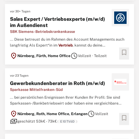
vor 30+ Tagen
Sales Expert / Vertriebsexperte (m/w/d)
im Außendienst
SBK Siemens-Betriebskrankenkasse
... Diese betreust du im Rahmen des Account Managements auch
langfristig Als Expert*in im
Vertrieb
, kannst du deine
bookmark
Vertriebsplanung gerne eigenverantwortlich gestalten ‒ wir
location_on
schedule
Nürnberg, Fürth, Home Office
Vollzeit · Teilzeit
vertrauen auf dein Know-how bei der Analyse und kontinuierlichen
Weiterentwicklung deiner Planung Profil Idealerweise bringst du
ein ...
vor 23 Tagen
Gewerbekundenberater in Roth (m/w/d)
Sparkasse Mittelfranken-Süd
... bei persönlichen Ereignissen Ihrer Kunden Ihr Profil: Sie sind
Sparkassen-/Bankbetriebswirt oder haben eine vergleichbare
Qualifikation erworben Sie haben bereits Erfahrung in der
location_on
schedule
Nürnberg, Roth, Home Office, Erlangen
Vollzeit
eigenständigen Akquise und Betreuung von gewerblichen Kunden
bookmark
payments
Sie sprechen die Sprache unserer Kunden, haben Spaß am
Vertrieb
geschätzt 53k€ - 73k€
(
E 10 TVöD
)
...