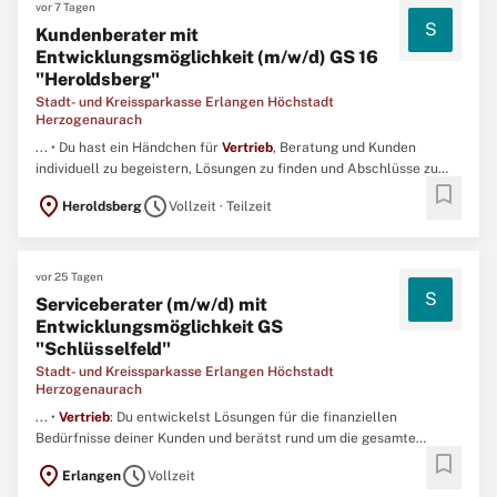
vor 7 Tagen
S
Kundenberater mit
Entwicklungsmöglichkeit (m/w/d) GS 16
"Heroldsberg"
Stadt- und Kreissparkasse Erlangen Höchstadt
Herzogenaurach
... • Du hast ein Händchen für
Vertrieb
, Beratung und Kunden
individuell zu begeistern, Lösungen zu finden und Abschlüsse zu
bookmark
erzielen. ...
location_on
schedule
Heroldsberg
Vollzeit · Teilzeit
vor 25 Tagen
S
Serviceberater (m/w/d) mit
Entwicklungsmöglichkeit GS
"Schlüsselfeld"
Stadt- und Kreissparkasse Erlangen Höchstadt
Herzogenaurach
... •
Vertrieb
: Du entwickelst Lösungen für die finanziellen
Bedürfnisse deiner Kunden und berätst rund um die gesamte
bookmark
Produktpalette – von klassischer Bankdienstleistung bis zu
location_on
schedule
Erlangen
Vollzeit
Verbundprodukten und dem Aktivgeschäft. ...