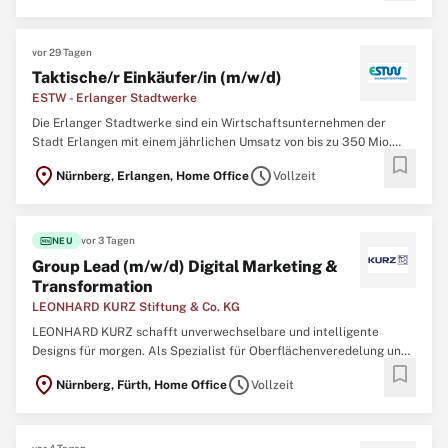
kennen. ...
vor 29 Tagen
Taktische/r Einkäufer/in (m/w/d)
ESTW - Erlanger Stadtwerke
Die Erlanger Stadtwerke sind ein Wirtschaftsunternehmen der
Stadt Erlangen mit einem jährlichen Umsatz von bis zu 350 Mio.
bookmark
Euro. Unternehmensaufgabe ist die Versorgung unserer Kunden mit
location_on
schedule
Nürnberg, Erlangen, Home Office
Vollzeit
Strom, Wärme, Erdgas und Wasser. Wir sind verantwortlich für die
Umsetzung des öffentlichen Personennahverkehrs in ...
fiber_new
vor 3 Tagen
NEU
Group Lead (m/w/d) Digital Marketing &
Transformation
LEONHARD KURZ Stiftung & Co. KG
LEONHARD KURZ schafft unverwechselbare und intelligente
Designs für morgen. Als Spezialist für Oberflächenveredelung und
bookmark
Weltmarktführer im Bereich Heißprägen gestalten wir Zukunft.
location_on
schedule
Nürnberg, Fürth, Home Office
Vollzeit
Mehr als 5.800 Mitarbeitenden an mehr als 50 Standorten arbeiten
weltweit mit Kreativität und Leidenschaft daran, innovative ...