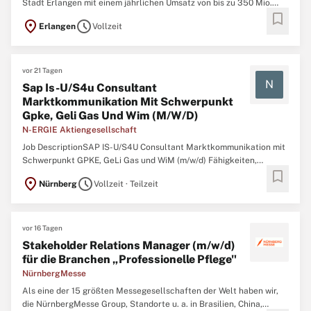
Stadt Erlangen mit einem jährlichen Umsatz von bis zu 350 Mio.
bookmark
Euro. Unternehmensaufgabe ist die Versorgung unserer Kunden mit
location_on
schedule
Erlangen
Vollzeit
Strom, Wärme, Erdgas und Wasser. Wir sind verantwortlich für die
Umsetzung des öffentlichen Personennahverkehrs in ...
vor 21 Tagen
N
Sap Is-U/S4u Consultant
Marktkommunikation Mit Schwerpunkt
Gpke, Geli Gas Und Wim (M/W/D)
N-ERGIE Aktiengesellschaft
Job DescriptionSAP IS-U/S4U Consultant Marktkommunikation mit
Schwerpunkt GPKE, GeLi Gas und WiM (m/w/d) Fähigkeiten,
bookmark
Erfahrung, Qualifikationen, Wenn Sie für diese Stelle geeignet sind,
location_on
schedule
Nürnberg
Vollzeit · Teilzeit
dann bewerben Sie sich noch heute. Vollzeit bzw. vollzeitnah /
Nürnberg / unbefristet / ab sofort / Homeoffice möglich ...
vor 16 Tagen
Stakeholder Relations Manager (m/w/d)
für die Branchen „Professionelle Pflege"
NürnbergMesse
Als eine der 15 größten Messegesellschaften der Welt haben wir,
die NürnbergMesse Group, Standorte u. a. in Brasilien, China,