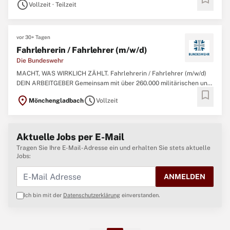
außenpolitische Handlungsfähigkeit
schedule
Vollzeit · Teilzeit
vor 30+ Tagen
Fahrlehrerin / Fahrlehrer (m/w/d)
Die Bundeswehr
MACHT, WAS WIRKLICH ZÄHLT. Fahrlehrerin / Fahrlehrer (m/w/d)
DEIN ARBEITGEBER Gemeinsam mit über 260.000 militärischen und
bookmark
zivilen Mitarbeitenden garantieren wir Sicherheit, Souveränität und
location_on
schedule
Mönchengladbach
Vollzeit
die außenpolitische Handlungsfähigkeit der Bundesrepublik
Deutschland sowie Unterstützung
Aktuelle Jobs per E-Mail
Tragen Sie Ihre E-Mail-Adresse ein und erhalten Sie stets aktuelle
Jobs:
ANMELDEN
Ich bin mit der
Datenschutzerklärung
einverstanden.