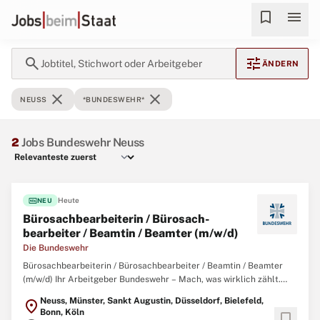
bookmark
menu
search
tune
Jobtitel, Stichwort oder Arbeitgeber
ÄNDERN
close
close
NEUSS
*BUNDESWEHR*
2
Jobs Bundeswehr Neuss
fiber_new
Heute
NEU
Büro­sach­bearbeiterin / Büro­sach­
bearbeiter / Beamtin / Beamter (m/w/d)
Die Bundeswehr
Bürosachbearbeiterin / Bürosachbearbeiter / Beamtin / Beamter
(m/w/d) Ihr Arbeitgeber Bundeswehr – Mach, was wirklich zählt.
Gemeinsam mit über 260.000 zivilen und militärischen
Neuss, Münster, Sankt Augustin, Düsseldorf, Bielefeld,
location_on
Mitarbeitenden garantieren wir Sicherheit, Souveränität und die
Bonn, Köln
bookmark