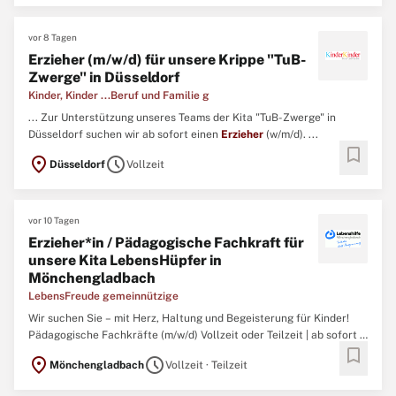
vor 8 Tagen
Erzieher (m/w/d) für unsere Krippe "TuB-
Zwerge" in Düsseldorf
Kinder, Kinder ...Beruf und Familie g
... Zur Unterstützung unseres Teams der Kita "TuB-Zwerge" in
Düsseldorf suchen wir ab sofort einen
Erzieher
(w/m/d). ...
bookmark
location_on
schedule
Düsseldorf
Vollzeit
vor 10 Tagen
Erzieher*in / Pädagogische Fachkraft für
unsere Kita LebensHüpfer in
Mönchengladbach
LebensFreude gemeinnützige
Wir suchen Sie – mit Herz, Haltung und Begeisterung für Kinder!
Pädagogische Fachkräfte (m/w/d) Vollzeit oder Teilzeit | ab sofort |
bookmark
Mönchengladbach 4.000,00€ Einstiegsprämie – weil Sie uns wichtig
location_on
schedule
Mönchengladbach
Vollzeit · Teilzeit
sind! Sie möchten Kinder auf ihrem Weg ins Leben begleiten, ihre
Neugier stärken und jeden Tag etwas Sinnvolles ...