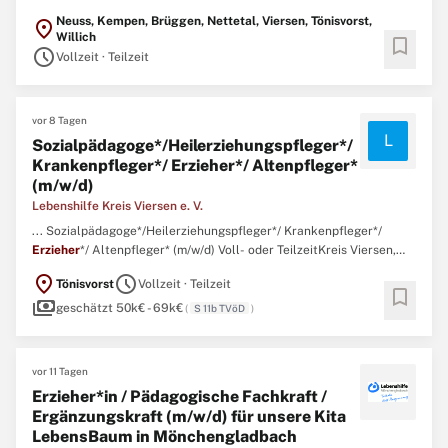
DeutschlandMit Berufserfahrung28.07.26Verstärke unser Team! ...
Neuss, Kempen, Brüggen, Nettetal, Viersen, Tönisvorst,
location_on
Willich
bookmark
schedule
Vollzeit · Teilzeit
vor 8 Tagen
L
Sozialpädagoge*/Heilerziehungspfleger*/
Krankenpfleger*/ Erzieher*/ Altenpfleger*
(m/w/d)
Lebenshilfe Kreis Viersen e. V.
... Sozialpädagoge*/Heilerziehungspfleger*/ Krankenpfleger*/
Erzieher
*/ Altenpfleger* (m/w/d) Voll- oder TeilzeitKreis Viersen,
DeutschlandMit Berufserfahrung28.07.26Verstärke unser Team! ...
location_on
schedule
Tönisvorst
Vollzeit · Teilzeit
bookmark
payments
geschätzt 50k€ - 69k€
(
S 11b TVöD
)
vor 11 Tagen
Erzieher*in / Pädagogische Fachkraft /
Ergänzungskraft (m/w/d) für unsere Kita
LebensBaum in Mönchengladbach