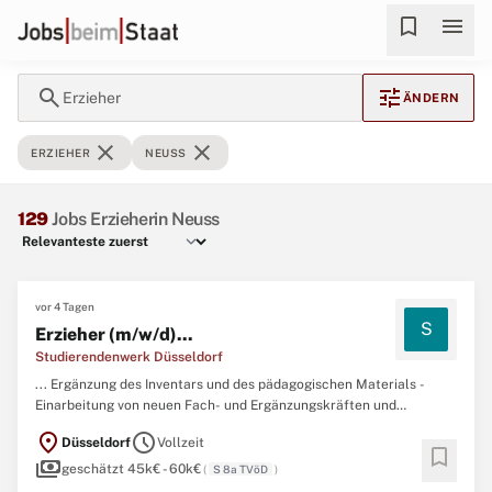
bookmark
menu
search
tune
Erzieher
ÄNDERN
close
close
ERZIEHER
NEUSS
129
Jobs Erzieherin Neuss
vor 4 Tagen
S
Erzieher (m/w/d)...
Studierendenwerk Düsseldorf
... Ergänzung des Inventars und des pädagogischen Materials -
Einarbeitung von neuen Fach- und Ergänzungskräften und
Anleitung von Praktikantinnen / Praktikanten- Pflegerische
location_on
schedule
Düsseldorf
Vollzeit
Tätigkeiten- Teilnahme an pädagogischen PlanungstagenDein
bookmark
payments
Profil:- erfolgreich abgeschlossene Ausbildung als staatlich
geschätzt 45k€ - 60k€
(
S 8a TVöD
)
anerkannte/r
Erzieher
...