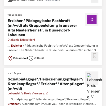
vor 26 Tagen
D
Erzieher / Pädagogische Fachkraft
(m/w/d) als Gruppenleitung in unserer
Kita Niederrheinstr. in Düsseldorf-
Lohausen
Diakonie Düsseldorf
...
Erzieher
/ Pädagogische Fachkraft (m/w/d) als Gruppenleitung in
unserer Kita Niederrheinstr. in Düsseldorf-Lohausen Wir suchen Sie
bookmark
als
Erzieher
/ pädagogische Fachkraft (m/w/d) in der Position der
location_on
schedule
Düsseldorf
Vollzeit
Gruppenleitung für unsere Kita auf der Niederrheinstr. in
Düsseldorf-Lohausen. ...
vor 11 Tagen
Sozialpädagoge*/Heilerziehungspfleger*/
Krankenpfleger*/ Erzieher*/ Altenpfleger*
(m/w/d)
Lebenshilfe Kreis Viersen e. V.
... Sozialpädagoge*/Heilerziehungspfleger*/ Krankenpfleger*/
Erzieher
*/ Altenpfleger* (m/w/d) Voll- oder TeilzeitKreis Viersen,