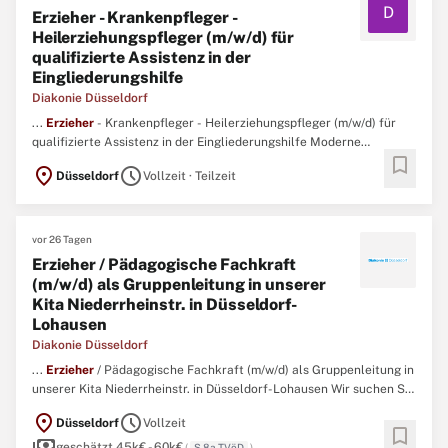
D
Erzieher - Krankenpfleger -
Heilerziehungspfleger (m/w/d) für
qualifizierte Assistenz in der
Eingliederungshilfe
Diakonie Düsseldorf
...
Erzieher
- Krankenpfleger - Heilerziehungspfleger (m/w/d) für
qualifizierte Assistenz in der Eingliederungshilfe Moderne
bookmark
besondere Wohnform mit 24 Plätzen in Düsseldorf Rath:
Erzieher
-
location_on
schedule
Düsseldorf
Vollzeit · Teilzeit
Krankenpfleger - Heilerziehungspfleger (m/w/d) für qualifizierte
Assistenz in der Eingliederungshilfe gesucht Sie möchten ...
vor 26 Tagen
Erzieher / Pädagogische Fachkraft
(m/w/d) als Gruppenleitung in unserer
Kita Niederrheinstr. in Düsseldorf-
Lohausen
Diakonie Düsseldorf
...
Erzieher
/ Pädagogische Fachkraft (m/w/d) als Gruppenleitung in
unserer Kita Niederrheinstr. in Düsseldorf-Lohausen Wir suchen Sie
als
Erzieher
/ pädagogische Fachkraft (m/w/d) in der Position der
location_on
schedule
Düsseldorf
Vollzeit
Gruppenleitung für unsere Kita auf der Niederrheinstr. in
bookmark
payments
Düsseldorf-Lohausen. ...
geschätzt 45k€ - 60k€
(
S 8a TVöD
)