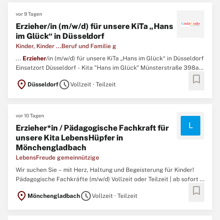
vor 9 Tagen
Erzieher/in (m/w/d) für unsere KiTa „Hans
im Glück“ in Düsseldorf
Kinder, Kinder ...Beruf und Familie g
...
Erzieher
/in (m/w/d) für unsere KiTa „Hans im Glück“ in Düsseldorf
Einsatzort Düsseldorf - Kita "Hans im Glück" Münsterstraße 398a
bookmark
40470 Düsseldorf Beschäftigungsart Voll- oder Teilzeit Aufgaben
location_on
schedule
Düsseldorf
Vollzeit · Teilzeit
Pädagogische Begleitung und Förderung der Kinder Umsetzung
unseres pädagogischen Konzeptes nach den Vorgaben ...
vor 10 Tagen
L
Erzieher*in / Pädagogische Fachkraft für
unsere Kita LebensHüpfer in
Mönchengladbach
LebensFreude gemeinnützige
Wir suchen Sie – mit Herz, Haltung und Begeisterung für Kinder!
Pädagogische Fachkräfte (m/w/d) Vollzeit oder Teilzeit | ab sofort |
bookmark
Mönchengladbach 4.000,00€ Einstiegsprämie – weil Sie uns wichtig
location_on
schedule
Mönchengladbach
Vollzeit · Teilzeit
sind! Sie möchten Kinder auf ihrem Weg ins Leben begleiten, ihre
Neugier stärken und jeden Tag etwas Sinnvolles ...