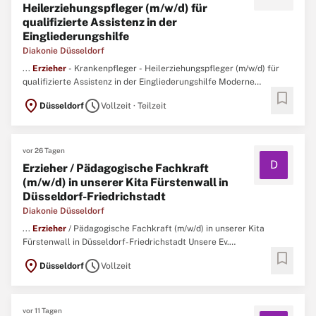
Heilerziehungspfleger (m/w/d) für
qualifizierte Assistenz in der
Eingliederungshilfe
Diakonie Düsseldorf
...
Erzieher
- Krankenpfleger - Heilerziehungspfleger (m/w/d) für
qualifizierte Assistenz in der Eingliederungshilfe Moderne
bookmark
besondere Wohnform mit 24 Plätzen in Düsseldorf Rath:
Erzieher
-
location_on
schedule
Düsseldorf
Vollzeit · Teilzeit
Krankenpfleger - Heilerziehungspfleger (m/w/d) für qualifizierte
Assistenz in der Eingliederungshilfe gesucht Sie möchten ...
vor 26 Tagen
D
Erzieher / Pädagogische Fachkraft
(m/w/d) in unserer Kita Fürstenwall in
Düsseldorf-Friedrichstadt
Diakonie Düsseldorf
...
Erzieher
/ Pädagogische Fachkraft (m/w/d) in unserer Kita
Fürstenwall in Düsseldorf-Friedrichstadt Unsere Ev.
bookmark
Tageseinrichtung für Kinder am Fürstenwall in Düsseldorf-
location_on
schedule
Düsseldorf
Vollzeit
Friedrichstadt sucht Sie als
Erzieher
(m/w/d) in Vollzeit. ...
vor 11 Tagen