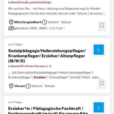
LebensFreude gemeinnützige
Wir suchen Sie – mit Herz, Haltung und Begeisterung für Kinder!
Pädagogische Fachkräfte (m/w/d) Vollzeit oder Teilzeit | ab sofort |
Mönchengladbach 4.000,00€ Einstiegsprämie – weil Sie uns wichtig
location_on
schedule
Mönchengladbach
Vollzeit · Teilzeit
sind! Sie möchten Kinder auf ihrem Weg ins Leben begleiten, ihre
bookmark
payments
Neugier stärken und jeden Tag etwas Sinnvolles ...
geschätzt 49k€ - 68k€
(
S 11a TVöD
)
vor 11 Tagen
L
Sozialpädagoge/Heilerziehungspfleger/
Krankenpfleger/ Erzieher/ Altenpfleger
(M/W/D)
Lebenshilfe Kreis Viersen e. V.
... Job DescriptionSozialpädagoge*/Heilerziehungspfleger*/
Krankenpfleger*/
Erzieher
*/ Altenpfleger* (m/w/d)\ NVoll- oder
bookmark
Teilzeit\n Kreis Viersen, Deutschland\ N Mit Berufserfahrung\n
location_on
schedule
Viersen
Vollzeit · Teilzeit
28.07.26\ NVerstärke unser Team! ...
vor 11 Tagen
L
Erzieher*in / Pädagogische Fachkraft /
Ergänzungskraft (m/w/d) für unsere Kita