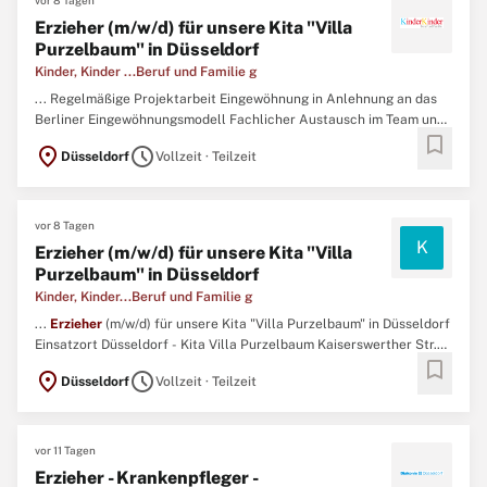
vor 8 Tagen
Erzieher (m/w/d) für unsere Kita "Villa
Purzelbaum" in Düsseldorf
Kinder, Kinder ...Beruf und Familie g
... Regelmäßige Projektarbeit Eingewöhnung in Anlehnung an das
Berliner Eingewöhnungsmodell Fachlicher Austausch im Team und
bookmark
vertrauensvolle Zusammenarbeit mit den Eltern Strukturierte
location_on
schedule
Düsseldorf
Vollzeit · Teilzeit
Beobachtung und Dokumentation des Entwicklungs- und
Bildungsprozesses der Kinder Profil Staatlich anerkannte
Ausbildung als
Erzieher
...
vor 8 Tagen
K
Erzieher (m/w/d) für unsere Kita "Villa
Purzelbaum" in Düsseldorf
Kinder, Kinder...Beruf und Familie g
...
Erzieher
(m/w/d) für unsere Kita "Villa Purzelbaum" in Düsseldorf
Einsatzort Düsseldorf - Kita Villa Purzelbaum Kaiserswerther Str.
bookmark
272 40474 Düsseldorf Beschäftigungsart Voll- oder Teilzeit
location_on
schedule
Düsseldorf
Vollzeit · Teilzeit
Original Stellenanzeige auf StepStone.de
bit.ly/4w2X7RCAPCT1_DE ...
vor 11 Tagen
Erzieher - Krankenpfleger -