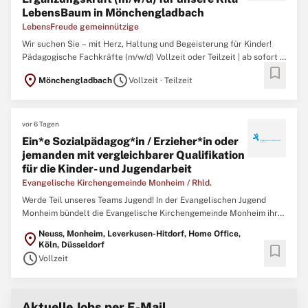
LebensBaum in Mönchengladbach
LebensFreude gemeinnützige
Wir suchen Sie – mit Herz, Haltung und Begeisterung für Kinder!
Pädagogische Fachkräfte (m/w/d) Vollzeit oder Teilzeit | ab sofort |
bookmark
Mönchengladbach 4.000,00€ Einstiegsprämie – weil Sie uns wichtig
location_on
schedule
Mönchengladbach
Vollzeit · Teilzeit
sind! Sie möchten Kinder auf ihrem Weg ins Leben begleiten, ihre
Neugier stärken und jeden Tag etwas Sinnvolles ...
vor 6 Tagen
Ein*e Sozialpädagog*in / Erzieher*in oder
jemanden mit vergleichbarer Qualifikation
für die Kinder- und Jugendarbeit
Evangelische Kirchengemeinde Monheim / Rhld.
Werde Teil unseres Teams Jugend! In der Evangelischen Jugend
Monheim bündelt die Evangelische Kirchengemeinde Monheim ihr
Engagement für Kinder und Jugendliche. Die Evangelische Jugend
Neuss, Monheim, Leverkusen-Hitdorf, Home Office,
location_on
Monheim ist mit Gruppen-, Projekt- und Freizeitangeboten in
Köln, Düsseldorf
bookmark
Monheim und Hitdorf präsent. Wir suchen zum 1. September ...
schedule
Vollzeit
Aktuelle Jobs per E-Mail