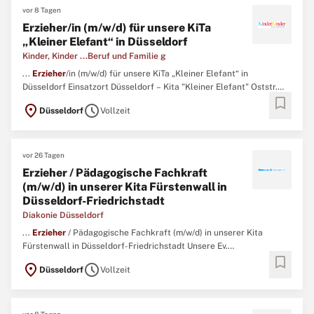
vor 8 Tagen
Erzieher/in (m/w/d) für unsere KiTa
„Kleiner Elefant“ in Düsseldorf
Kinder, Kinder ...Beruf und Familie g
...
Erzieher
/in (m/w/d) für unsere KiTa „Kleiner Elefant“ in
Düsseldorf Einsatzort Düsseldorf – Kita "Kleiner Elefant" Oststr.
bookmark
82/84 40210 Düsseldorf Beschäftigungsart Vollzeit Aufgaben
location_on
schedule
Düsseldorf
Vollzeit
Pädagogische Begleitung und Förderung der Kinder Umsetzung
unseres pädagogischen Konzeptes nach den Vorgaben zur Bildung
...
vor 26 Tagen
Erzieher / Pädagogische Fachkraft
(m/w/d) in unserer Kita Fürstenwall in
Düsseldorf-Friedrichstadt
Diakonie Düsseldorf
...
Erzieher
/ Pädagogische Fachkraft (m/w/d) in unserer Kita
Fürstenwall in Düsseldorf-Friedrichstadt Unsere Ev.
bookmark
Tageseinrichtung für Kinder am Fürstenwall in Düsseldorf-
location_on
schedule
Düsseldorf
Vollzeit
Friedrichstadt sucht Sie als
Erzieher
(m/w/d) in Vollzeit. ...