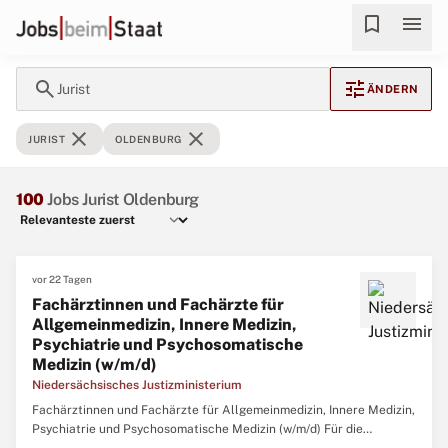
bookmark
menu
search
tune
Jurist
ÄNDERN
close
close
JURIST
OLDENBURG
100
Jobs Jurist Oldenburg
vor 22 Tagen
Fachärztinnen und Fachärzte für
Allgemeinmedizin, Innere Medizin,
Psychiatrie und Psychosomatische
Medizin (w/m/d)
Niedersächsisches Justizministerium
Fachärztinnen und Fachärzte für Allgemeinmedizin, Innere Medizin,
Psychiatrie und Psychosomatische Medizin (w/m/d) Für die