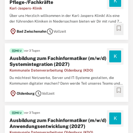
K
Pflege-/Fachkräfte
Karl-Jaspers-Klinik
Über uns Herzlich willkommen in der Karl-Jaspers-Klinik! Als eine
der führenden Kliniken in Niedersachsen bieten wir Dir mit rund 700
bookmark
Betten ein umfassendes Spektrum, von Suchtmedizin über Forensik
location_on
schedule
Bad Zwischenahn
Vollzeit
bis zur Gerontopsychiatrie. Du wirst Teil eines großen, stabilen
Teams von 1.200 Mitarbeitenden, darunter ...
fiber_new
vor 3 Tagen
NEU
K
Ausbildung zum Fachinformatiker (m/w/d)
Systemintegration (2027)
Kommunale Datenverarbeitung Oldenburg (KDO)
Du möchtest Netzwerke, Server und IT-Systeme gestalten, die
Kommunen digitaler machen? Dann werde Teil unseres Teams und
bookmark
entwickle mit uns die digitalen Lösungen von morgen! Bei der KDO
location_on
schedule
Oldenburg
Vollzeit
verbindest du Theorie mit Praxis und gestaltest deine Zukunft aktiv
mit – in einem Umfeld, das Sicherheit, Flexibilität ...
fiber_new
vor 3 Tagen
NEU
K
Ausbildung zum Fachinformatiker (m/w/d)
Anwendungsentwicklung (2027)
Kommunale Datenverarbeitung Oldenburg (KDO)