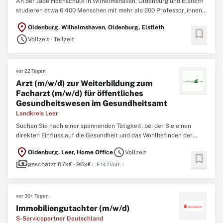
An der Jade Hochschule in Wilhelmshaven, Oldenburg und Elsfleth
studieren etwa 6.400 Menschen mit mehr als 200 Professor_innen.
Lehre und Forschung zeichnen sich durch innovative Ansätze,
location_on
Oldenburg, Wilhelmshaven, Oldenburg, Elsfleth
kooperative Zusammenarbeit und eine zugewandte Haltung aus. In
bookmark
schedule
allen Bereichen fördert die Hochschule Kompetenz und ...
Vollzeit · Teilzeit
vor 22 Tagen
Arzt (m/w/d) zur Weiterbildung zum
Facharzt (m/w/d) für öffentliches
Gesundheitswesen im Gesundheitsamt
Landkreis Leer
Suchen Sie nach einer spannenden Tätigkeit, bei der Sie einen
direkten Einfluss auf die Gesundheit und das Wohlbefinden der
Bevölkerung ausüben können? Dann sind Sie bei uns genau richtig!
location_on
schedule
Oldenburg, Leer, Home Office
Vollzeit
Das Gesundheitsamt umfasst dabei die Aufgabenbereiche
bookmark
payments
amtsärztlicher Dienst, Infektionsschutz, Trink- und
geschätzt 67k€ - 96k€
(
E 14 TVöD
)
Badewasserüberwachung ...
vor 30+ Tagen
Immobiliengutachter (m/w/d)
S-Servicepartner Deutschland