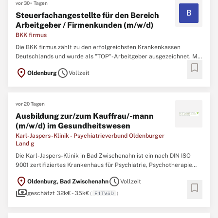
vor 30+ Tagen
B
Steuerfachangestellte für den Bereich
Arbeitgeber / Firmenkunden (m/w/d)
BKK firmus
Die BKK firmus zählt zu den erfolgreichsten Krankenkassen
Deutschlands und wurde als "TOP"-Arbeitgeber ausgezeichnet. Mit
bookmark
einem engagierten Team von über 900 Mitarbeiterinnen und
location_on
schedule
Oldenburg
Vollzeit
Mitarbeitern betreuen wir über 1 Million Kunden und setzen dabei
auf kontinuierliches Wachstum und Fortschritt.Um unser Team ...
vor 20 Tagen
Ausbildung zur/zum Kauffrau/-mann
(m/w/d) im Gesundheitswesen
Karl-Jaspers-Klinik - Psychiatrieverbund Oldenburger
Land g
Die Karl-Jaspers-Klinik in Bad Zwischenahn ist ein nach DIN ISO
9001 zertifiziertes Krankenhaus für Psychiatrie, Psychotherapie
und Psychosomatik mit Vollversorgungsauftrag für die Landkreise
location_on
schedule
Oldenburg, Bad Zwischenahn
Vollzeit
Ammerland, Vechta, Oldenburg, Cloppenburg, Wittmund und
bookmark
payments
Wesermarsch sowie für die Städte Delmenhorst und Oldenburg ...
geschätzt 32k€ - 35k€
(
E 1 TVöD
)