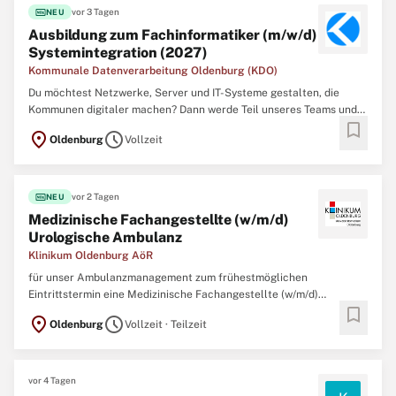
fiber_new
vor 3 Tagen
NEU
Ausbildung zum Fachinformatiker (m/w/d)
Systemintegration (2027)
Kommunale Datenverarbeitung Oldenburg (KDO)
Du möchtest Netzwerke, Server und IT-Systeme gestalten, die
Kommunen digitaler machen? Dann werde Teil unseres Teams und
bookmark
entwickle mit uns die digitalen Lösungen von morgen! Bei der KDO
location_on
schedule
Oldenburg
Vollzeit
verbindest du Theorie mit Praxis und gestaltest deine Zukunft aktiv
mit – in einem Umfeld, das Sicherheit, Flexibilität ...
fiber_new
vor 2 Tagen
NEU
Medizinische Fachangestellte (w/m/d)
Urologische Ambulanz
Klinikum Oldenburg AöR
für unser Ambulanzmanagement zum frühestmöglichen
Eintrittstermin eine Medizinische Fachangestellte (w/m/d)
bookmark
Urologische Ambulanz in Voll- oder Teilzeit, unbefristet Sie
location_on
schedule
Oldenburg
Vollzeit · Teilzeit
möchten in der Urologischen Ambulanz am Klinikum Oldenburg
arbeiten und suchen einen Ort, an dem Teamgeist, Wertschätzung
und echtes ...
vor 4 Tagen