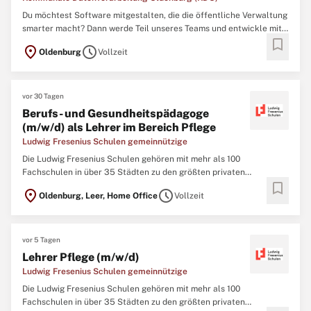
Du möchtest Software mitgestalten, die die öffentliche Verwaltung
smarter macht? Dann werde Teil unseres Teams und entwickle mit
bookmark
uns die digitalen Lösungen von morgen! Bei der KDO verbindest du
location_on
schedule
Oldenburg
Vollzeit
Theorie mit Praxis und gestaltest deine Zukunft aktiv mit – in einem
Umfeld, das Sicherheit, Flexibilität und ...
vor 30 Tagen
Berufs- und Gesundheitspädagoge
(m/w/d) als Lehrer im Bereich Pflege
Ludwig Fresenius Schulen gemeinnützige
Die Ludwig Fresenius Schulen gehören mit mehr als 100
Fachschulen in über 35 Städten zu den größten privaten
bookmark
Bildungsanbietern in Deutschland. Jährlich werden an den Ludwig
location_on
schedule
Oldenburg, Leer, Home Office
Vollzeit
Fresenius Schulen über 8.000 Schüler:innen auf den Einstieg in
ihren Wunschberuf vorbereitet. Das Bildungsangebot umfasst
Ausbildungen ...
vor 5 Tagen
Lehrer Pflege (m/w/d)
Ludwig Fresenius Schulen gemeinnützige
Die Ludwig Fresenius Schulen gehören mit mehr als 100
Fachschulen in über 35 Städten zu den größten privaten