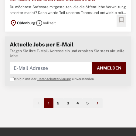
Du möchtest Software mitgestalten, die die öffentliche Verwaltung
smarter macht? Dann werde Teil unseres Teams und entwickle mit
bookmark
uns die digitalen Lösungen von morgen! Bei der KDO verbindest du
location_on
schedule
Oldenburg
Vollzeit
Theorie mit Praxis und gestaltest deine Zukunft aktiv mit – in einem
Umfeld, das Sicherheit, Flexibilität und ...
Aktuelle Jobs per E-Mail
Tragen Sie Ihre E-Mail-Adresse ein und erhalten Sie stets aktuelle
Jobs:
ANMELDEN
Ich bin mit der
Datenschutzerklärung
einverstanden.
1
2
3
4
5