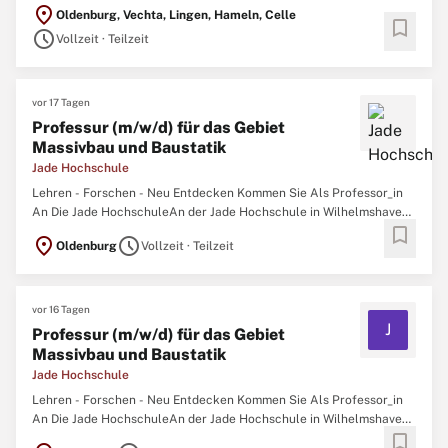
Justizvollzugsanstalten Celle, Oldenburg und Meppen, die
location_on
Oldenburg, Vechta, Lingen, Hameln, Celle
Justizvollzugsanstalt für Frauen (Vechta), die Jugendanstalt
bookmark
schedule
Hameln sowie das Niedersächsische Justizvollzugskrankenhaus ...
Vollzeit · Teilzeit
vor 17 Tagen
Professur (m/w/d) für das Gebiet
Massivbau und Baustatik
Jade Hochschule
Lehren - Forschen - Neu Entdecken Kommen Sie Als Professor_in
An Die Jade HochschuleAn der Jade Hochschule in Wilhelmshaven,
bookmark
Oldenburg und Elsfleth studieren rund 6.400 Menschen mit mehr
location_on
schedule
Oldenburg
Vollzeit · Teilzeit
als 200 Professorinnen und Professoren. Lehre und Forschung
zeichnen sich durch innovative Ansätze, kooperative
Zusammenarbeit ...
vor 16 Tagen
J
Professur (m/w/d) für das Gebiet
Massivbau und Baustatik
Jade Hochschule
Lehren - Forschen - Neu Entdecken Kommen Sie Als Professor_in
An Die Jade HochschuleAn der Jade Hochschule in Wilhelmshaven,
bookmark
Oldenburg und Elsfleth studieren rund 6.400 Menschen mit mehr