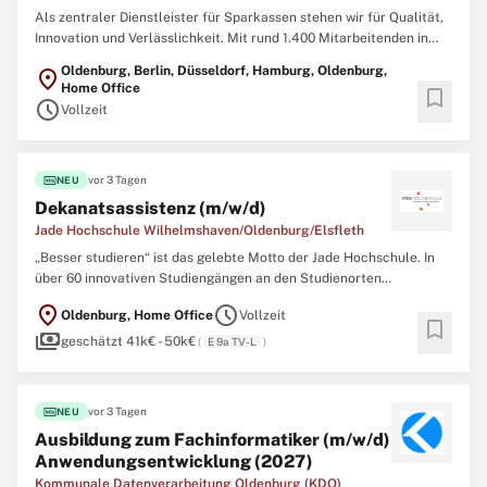
Als zentraler Dienstleister für Sparkassen stehen wir für Qualität,
Innovation und Verlässlichkeit. Mit rund 1.400 Mitarbeitenden in
ganz Deutschland sorgen wir täglich dafür, dass Prozesse und
Oldenburg, Berlin, Düsseldorf, Hamburg, Oldenburg,
location_on
digitale Lösungen in der Marktfolge effizient laufen. So können
Home Office
bookmark
sich Sparkassen auf das Wesentliche konzentrieren ...
schedule
Vollzeit
fiber_new
vor 3 Tagen
NEU
Dekanatsassistenz (m/w/d)
Jade Hochschule Wilhelmshaven/Oldenburg/Elsfleth
„Besser studieren“ ist das gelebte Motto der Jade Hochschule. In
über 60 innovativen Studiengängen an den Studienorten
Wilhelmshaven, Oldenburg und Elsfleth bilden wir über 6.000
location_on
schedule
Oldenburg, Home Office
Vollzeit
Studierende wissenschaftlich und praxisnah aus. Über 170
bookmark
payments
Professorinnen und Professoren sowie rund 400 Mitarbeitende
geschätzt 41k€ - 50k€
(
E 9a TV-L
)
engagieren ...
fiber_new
vor 3 Tagen
NEU
Ausbildung zum Fachinformatiker (m/w/d)
Anwendungsentwicklung (2027)
Kommunale Datenverarbeitung Oldenburg (KDO)