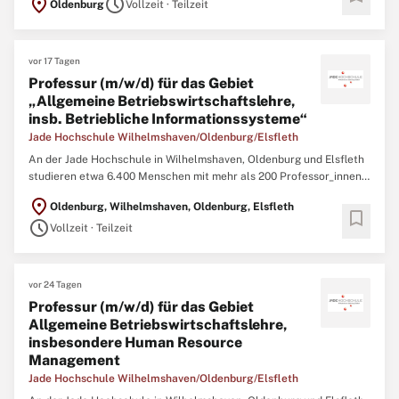
location_on
schedule
Oldenburg
Vollzeit · Teilzeit
als 200 Professorinnen und Professoren. Lehre und Forschung
zeichnen sich durch innovative Ansätze, kooperative
Zusammenarbeit ...
vor 17 Tagen
Professur (m/w/d) für das Gebiet
„Allgemeine Betriebswirtschaftslehre,
insb. Betriebliche Informationssysteme“
Jade Hochschule Wilhelmshaven/Oldenburg/Elsfleth
An der Jade Hochschule in Wilhelmshaven, Oldenburg und Elsfleth
studieren etwa 6.400 Menschen mit mehr als 200 Professor_innen.
Lehre und Forschung zeichnen sich durch innovative Ansätze,
location_on
Oldenburg, Wilhelmshaven, Oldenburg, Elsfleth
kooperative Zusammenarbeit und eine zugewandte Haltung aus. In
bookmark
schedule
allen Bereichen fördert die Hochschule Kompetenz und ...
Vollzeit · Teilzeit
vor 24 Tagen
Professur (m/w/d) für das Gebiet
Allgemeine Betriebswirtschaftslehre,
insbesondere Human Resource
Management
Jade Hochschule Wilhelmshaven/Oldenburg/Elsfleth