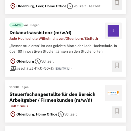
bookmark
Bildungsanbietern in Deutschland. Jährlich werden an den Ludwig
location_on
schedule
Oldenburg, Leer, Home Office
Vollzeit · Teilzeit
Fresenius Schulen über 8.000 Schüler:innen auf den Einstieg in
ihren Wunschberuf vorbereitet. Das Bildungsangebot umfasst
Ausbildungen ...
fiber_new
vor 3 Tagen
NEU
J
Dekanatsassistenz (m/w/d)
Jade Hochschule Wilhelmshaven/Oldenburg/Elsfleth
„Besser studieren“ ist das gelebte Motto der Jade Hochschule. In
über 60 innovativen Studiengängen an den Studienorten
Wilhelmshaven, Oldenburg und Elsfleth bilden wir über 6.000
location_on
schedule
Oldenburg
Vollzeit
Studierende wissenschaftlich und praxisnah aus. Über 170
bookmark
payments
Professorinnen und Professoren sowie rund 400 Mitarbeitende
geschätzt 41k€ - 50k€
(
E 9a TV-L
)
engagieren ...
vor 30+ Tagen
Steuerfachangestellte für den Bereich
Arbeitgeber / Firmenkunden (m/w/d)
BKK firmus
bookmark
location_on
schedule
Oldenburg, Home Office
Vollzeit