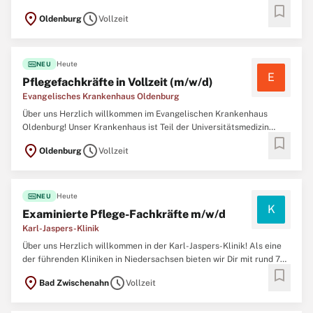
bookmark
Oldenburg und ist zentral in der Innenstadt gelegen. Wir versorgen
location_on
schedule
Oldenburg
Vollzeit
jährlich 19.500 Patient:innen stationär und 58.500 Patient:innen
ambulant. Insgesamt verfügt unsere Klinik über 417 ...
fiber_new
Heute
NEU
E
Pflegefachkräfte in Vollzeit (m/w/d)
Evangelisches Krankenhaus Oldenburg
Über uns Herzlich willkommen im Evangelischen Krankenhaus
Oldenburg! Unser Krankenhaus ist Teil der Universitätsmedizin
bookmark
Oldenburg und ist zentral in der Innenstadt gelegen. Wir versorgen
location_on
schedule
Oldenburg
Vollzeit
jährlich 19.500 Patient:innen stationär und 58.500 Patient:innen
ambulant. Insgesamt verfügt unsere Klinik über 417 ...
fiber_new
Heute
NEU
K
Examinierte Pflege-Fachkräfte m/w/d
Karl-Jaspers-Klinik
Über uns Herzlich willkommen in der Karl-Jaspers-Klinik! Als eine
der führenden Kliniken in Niedersachsen bieten wir Dir mit rund 700
bookmark
Betten ein umfassendes Spektrum, von Suchtmedizin über Forensik
location_on
schedule
Bad Zwischenahn
Vollzeit
bis zur Gerontopsychiatrie. Du wirst Teil eines großen, stabilen
Teams von 1.200 Mitarbeitenden, darunter ...