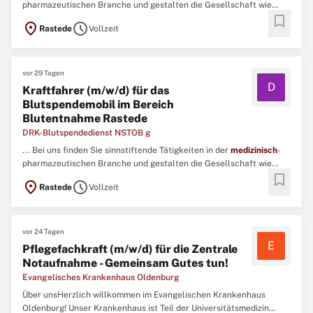
pharmazeutischen Branche und gestalten die Gesellschaft wie
bookmark
auch den
medizinischen
Fortschritt aktiv mit. ...
location_on
schedule
Rastede
Vollzeit
vor 29 Tagen
D
Kraftfahrer (m/w/d) für das
Blutspendemobil im Bereich
Blutentnahme Rastede
DRK-Blutspendedienst NSTOB g
... Bei uns finden Sie sinnstiftende Tätigkeiten in der
medizinisch
-
pharmazeutischen Branche und gestalten die Gesellschaft wie
bookmark
auch den
medizinischen
Fortschritt aktiv mit. ...
location_on
schedule
Rastede
Vollzeit
vor 24 Tagen
E
Pflegefachkraft (m/w/d) für die Zentrale
Notaufnahme - Gemeinsam Gutes tun!
Evangelisches Krankenhaus Oldenburg
Über unsHerzlich willkommen im Evangelischen Krankenhaus
Oldenburg! Unser Krankenhaus ist Teil der Universitätsmedizin