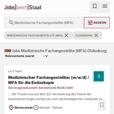
bookmark
menu
search
tune
Medizinische Fachangestellte (MFA)
ÄNDERN
close
close
MEDIZINISCHE FACHANGESTELLTE (MFA)
OLDENBURG
100
Jobs Medizinische Fachangestellte (MFA) Oldenburg
vor 5 Tagen
S
Medizinischer Fachangestellter (m/w/d) /
MFA für die Endoskopie
Servicegesellschaft Ammerland-Klinik mbH
... Wir Freuen uns auf dich Zur Verstärkung des Teams der
Gastroenterologie suchen wir zum nächstmöglichen Zeitpunkt in
bookmark
Teilzeit (50-75 %) einen
Medizinischen
Fachangestellten
* /
MFA
location_on
schedule
Westerstede
Vollzeit · Teilzeit
für die Endoskopie * Bei uns zählt der Mensch, nicht das
Geschlecht. ...