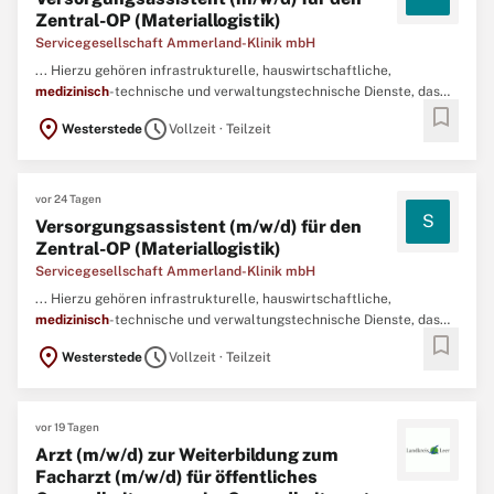
Zentral-OP (Materiallogistik)
Servicegesellschaft Ammerland-Klinik mbH
... Hierzu gehören infrastrukturelle, hauswirtschaftliche,
medizinisch
-technische und verwaltungstechnische Dienste, das
bookmark
technische Gebäude- und Gerätemanagement sowie die ärztliche
location_on
schedule
Westerstede
Vollzeit · Teilzeit
Assistenz. ...
vor 24 Tagen
S
Versorgungsassistent (m/w/d) für den
Zentral-OP (Materiallogistik)
Servicegesellschaft Ammerland-Klinik mbH
... Hierzu gehören infrastrukturelle, hauswirtschaftliche,
medizinisch
-technische und verwaltungstechnische Dienste, das
bookmark
technische Gebäude- und Gerätemanagement sowie die ärztliche
location_on
schedule
Westerstede
Vollzeit · Teilzeit
Assistenz. ...
vor 19 Tagen
Arzt (m/w/d) zur Weiterbildung zum
Facharzt (m/w/d) für öffentliches