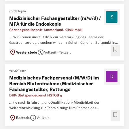
vor 13 Tagen
S
Medizinischer Fachangestellter (m/w/d) /
MFA für die Endoskopie
Servicegesellschaft Ammerland-Klinik mbH
... Wir Freuen uns auf dich Zur Verstärkung des Teams der
Gastroenterologie suchen wir zum nächstmöglichen Zeitpunkt in
bookmark
Teilzeit (50-75 %) einen
Medizinischen
Fachangestellten
* /
MFA
location_on
schedule
Westerstede
Vollzeit · Teilzeit
für die Endoskopie * Bei uns zählt der Mensch, nicht das
Geschlecht. ...
vor 30 Tagen
D
Medizinisches Fachpersonal (M/W/D) Im
Bereich Blutentnahme (Medizinischer
Fachangestellter, Rettungs
DRK-Blutspendedienst NSTOB g
... (je nach Erfahrung undQualifikation) Möglichkeit der
Weiterentwicklung zur Teamleitung\ NIm Rahmen des
bookmark
Auswahlverfahrens bieten wir Ihnen die Möglichkeit einer
location_on
schedule
Rastede
Vollzeit
Hospitation\ N bei unseren Spendeterminen.\ NIhr Profil:\
NAbgeschlossene Ausbildungzum
medizinischen
Fachangestellten