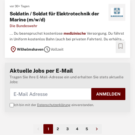
vor 30+ Tagen
Soldatin / Soldat für Elektrotechnik der
Marine (m/w/d)
Die Bundeswehr
... Du beanspruchst kostenlose
medizinische
Versorgung. Du fährst
in Uniform kostenlos Bahn (auch bei privaten Fahrten). Du erhältst
bookmark
30 Tage Urlaub pro Jahr, plus 24.12. und 31.12. dienstfrei. Du
location_on
schedule
Wilhelmshaven
Vollzeit
profitierst bei evtl. anfallenden Überstunden vom Ausgleich in
Form von Freizeit. ...
Aktuelle Jobs per E-Mail
Tragen Sie Ihre E-Mail-Adresse ein und erhalten Sie stets aktuelle
Jobs:
ANMELDEN
Ich bin mit der
Datenschutzerklärung
einverstanden.
1
2
3
4
5