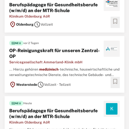
Berufspädagoge für Gesundheitsberufe
(w/m/d) an der MTR-Schule
Klinikum Oldenburg AöR
bookmark
location_on
schedule
Oldenburg
Vollzeit
fiber_new
vor 2 Tagen
NEU
OP-Reinigungskraft für unseren Zentral-
OP
Servicegesellschaft Ammerland-Klinik mbH
... Hierzu gehören
medizinisch
-technische, hauswirtschaftliche und
verwaltungstechnische Dienste, das technische Gebäude- und
bookmark
Gerätemanagement sowie die ärztliche Assistenz. ...
location_on
schedule
Westerstede
Vollzeit · Teilzeit
fiber_new
Heute
NEU
K
Berufspädagoge für Gesundheitsberufe
(w/m/d) an der MTR-Schule
Klinikum Oldenburg AöR