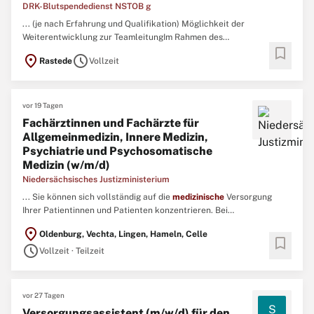
DRK-Blutspendedienst NSTOB g
... (je nach Erfahrung und Qualifikation) Möglichkeit der
Weiterentwicklung zur TeamleitungIm Rahmen des
bookmark
Auswahlverfahrens bieten wir Ihnen die Möglichkeit einer
location_on
schedule
Rastede
Vollzeit
Hospitation bei unseren Spendeterminen.Ihr Profil:Abgeschlossene
Ausbildung zum
medizinischen
Fachangestellten
(m/w/d),
Rettungssanitäter (m/w/ ...
vor 19 Tagen
Fachärztinnen und Fachärzte für
Allgemeinmedizin, Innere Medizin,
Psychiatrie und Psychosomatische
Medizin (w/m/d)
Niedersächsisches Justizministerium
... Sie können sich vollständig auf die
medizinische
Versorgung
Ihrer Patientinnen und Patienten konzentrieren. Bei
entsprechender Qualifikation eröffnet sich darüber hinaus die
location_on
Oldenburg, Vechta, Lingen, Hameln, Celle
Möglichkeit arbeits- und betriebsmedizinische Aufgaben zu
bookmark
schedule
übernehmen. ...
Vollzeit · Teilzeit
vor 27 Tagen
S
Versorgungsassistent (m/w/d) für den