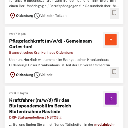
für unsere Bildungszentrum zum frühestmöglichen Eintrittstermin
einen Berufspädagogin / Berufspädagogen für Gesundheitsberufe
bookmark
(w/m/d) an der MTR-Schule in Vollzeit / Teilzeit, unbefristet Das
location_on
schedule
Oldenburg
Vollzeit · Teilzeit
Klinikum Oldenburg ist der Maximalversorger für die Weser-Ems-
Region und Bestandteil der Universitätsmedizin ...
vor 17 Tagen
E
Pflegefachkraft (m/w/d) - Gemeinsam
Gutes tun!
Evangelisches Krankenhaus Oldenburg
Über unsHerzlich willkommen im Evangelischen Krankenhaus
Oldenburg! Unser Krankenhaus ist Teil der Universitätsmedizin
bookmark
Oldenburg und ist zentral in der Innenstadt gelegen. Wir versorgen
location_on
schedule
Oldenburg
Vollzeit
jährlich 19.500 Patient:innen stationär und 58.500 Patient:innen
ambulant. Insgesamt verfügt unsere Klinik über 417 ...
vor 30+ Tagen
D
Kraftfahrer (m/w/d) für das
Blutspendemobil im Bereich
Blutentnahme Rastede
DRK-Blutspendedienst NSTOB g
... Bei uns finden Sie sinnstiftende Tätigkeiten in der
medizinisch
-