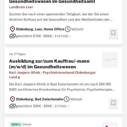
Gesundheitswesen im Gesundheitsamt
Landkreis Leer
Suchen Sie nach einer spannenden Tätigkeit, bei der Sie einen
direkten Einfluss auf die Gesundheit und das Wohlbefinden der
Bevölkerung ausüben können? Dann sind Sie bei uns genau richtig!
location_on
schedule
Oldenburg, Leer, Home Office
Vollzeit
Das Gesundheitsamt umfasst dabei die Aufgabenbereiche
bookmark
payments
amtsärztlicher Dienst, Infektionsschutz, Trink- und
geschätzt 67k€ - 96k€
(
E 14 TVöD
)
Badewasserüberwachung ...
vor 17 Tagen
Ausbildung zur/zum Kauffrau/-mann
(m/w/d) im Gesundheitswesen
Karl-Jaspers-Klinik - Psychiatrieverbund Oldenburger
Land g
Die Karl-Jaspers-Klinik in Bad Zwischenahn ist ein nach DIN ISO
9001 zertifiziertes Krankenhaus für Psychiatrie, Psychotherapie
und Psychosomatik mit Vollversorgungsauftrag für die Landkreise
location_on
schedule
Oldenburg, Bad Zwischenahn
Vollzeit
Ammerland, Vechta, Oldenburg, Cloppenburg, Wittmund und
bookmark
payments
Wesermarsch sowie für die Städte Delmenhorst und Oldenburg ...
geschätzt 32k€ - 35k€
(
E 1 TVöD
)
fiber_new
Heute
NEU