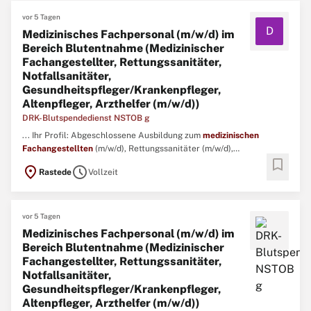
(m/w/d), Rettungssanitäter ...
vor 5 Tagen
D
Medizinisches Fachpersonal (m/w/d) im
Bereich Blutentnahme (Medizinischer
Fachangestellter, Rettungssanitäter,
Notfallsanitäter,
Gesundheitspfleger/Krankenpfleger,
Altenpfleger, Arzthelfer (m/w/d))
DRK-Blutspendedienst NSTOB g
... Ihr Profil: Abgeschlossene Ausbildung zum
medizinischen
Fachangestellten
(m/w/d), Rettungssanitäter (m/w/d),
bookmark
Rettungsassistenten (m/w/d) bzw. ...
location_on
schedule
Rastede
Vollzeit
vor 5 Tagen
Medizinisches Fachpersonal (m/w/d) im
Bereich Blutentnahme (Medizinischer
Fachangestellter, Rettungssanitäter,
Notfallsanitäter,
Gesundheitspfleger/Krankenpfleger,
Altenpfleger, Arzthelfer (m/w/d))