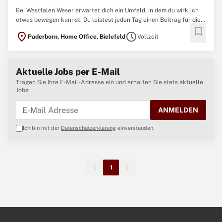
Bei Westfalen Weser erwartet dich ein Umfeld, in dem du wirklich
etwas bewegen kannst. Du leistest jeden Tag einen Beitrag für die
bookmark
Zukunft unserer Region und sorgst gemeinsam mit über 1.200
location_on
schedule
Paderborn, Home Office, Bielefeld
Vollzeit
Kolleg*innen dafür, dass Menschen und Kommunen in
Ostwestfalen- Lippe und im Weserbergland zuverlässig mit Energie
...
Aktuelle Jobs per E-Mail
Tragen Sie Ihre E-Mail-Adresse ein und erhalten Sie stets aktuelle
Jobs:
ANMELDEN
Ich bin mit der
Datenschutzerklärung
einverstanden.
1