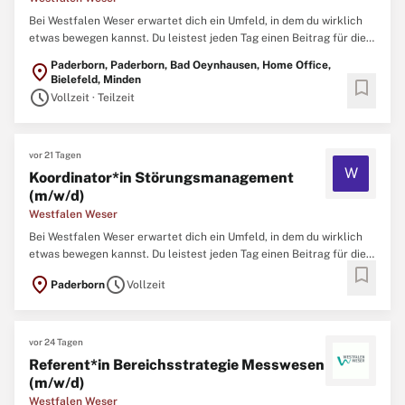
Bei Westfalen Weser erwartet dich ein Umfeld, in dem du wirklich
etwas bewegen kannst. Du leistest jeden Tag einen Beitrag für die
Zukunft unserer Region und sorgst gemeinsam mit über 1.200
Paderborn, Paderborn, Bad Oeynhausen, Home Office,
location_on
Kolleg*innen dafür, dass Menschen und Kommunen in
Bielefeld, Minden
bookmark
Ostwestfalen- Lippe und im Weserbergland zuverlässig mit Energie
schedule
Vollzeit · Teilzeit
...
vor 21 Tagen
W
Koordinator*in Störungsmanagement
(m/w/d)
Westfalen Weser
Bei Westfalen Weser erwartet dich ein Umfeld, in dem du wirklich
etwas bewegen kannst. Du leistest jeden Tag einen Beitrag für die
bookmark
Zukunft unserer Region und sorgst gemeinsam mit über 1.200
location_on
schedule
Paderborn
Vollzeit
Kolleg*innen dafür, dass Menschen und Kommunen in
Ostwestfalen- Lippe und im Weserbergland zuverlässig mit Energie
...
vor 24 Tagen
Referent*in Bereichsstrategie Messwesen
(m/w/d)
Westfalen Weser