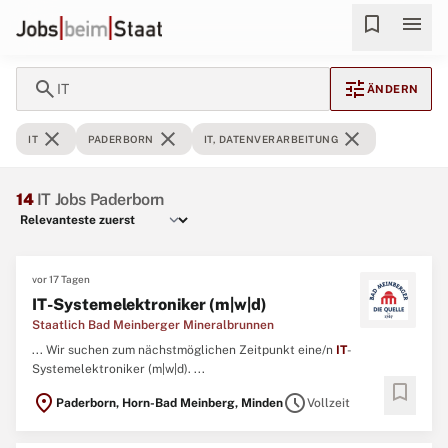
bookmark
menu
search
tune
IT
ÄNDERN
close
close
close
IT
PADERBORN
IT, DATENVERARBEITUNG
14
IT Jobs Paderborn
vor 17 Tagen
IT-Systemelektroniker (m|w|d)
Staatlich Bad Meinberger Mineralbrunnen
... Wir suchen zum nächstmöglichen Zeitpunkt eine/n
IT
-
Systemelektroniker (m|w|d). ...
bookmark
location_on
schedule
Paderborn, Horn-Bad Meinberg, Minden
Vollzeit