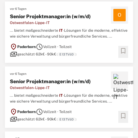
...
vor 6 Tagen
O
Senior Projektmanager:in (w/m/d)
Ostwestfalen-Lippe-IT
... bietet maßgeschneiderte
IT
-Lösungen für die moderne, effektive
wie sichere Verwaltung und bürgerfreundliche Services. ...
location_on
schedule
Paderborn
Vollzeit · Teilzeit
bookmark
payments
geschätzt 62k€ - 90k€
(
E 13 TVöD
)
vor 6 Tagen
Senior Projektmanager:in (w/m/d)
Ostwestfalen-Lippe-IT
... bietet maßgeschneiderte
IT
-Lösungen für die moderne, effektive
wie sichere Verwaltung und bürgerfreundliche Services. ...
location_on
schedule
Paderborn
Vollzeit · Teilzeit
bookmark
payments
geschätzt 62k€ - 90k€
(
E 13 TVöD
)