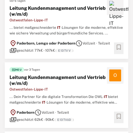
vor 6 Tagen
Leitung Kundenmanagement und Vertrieb
(w/m/d)
Ostwestfalen-Lippe-IT
... bietet maßgeschneiderte
IT
-Lösungen für die moderne, effektive
wie sichere Verwaltung und bürgerfreundliche Services. ...
location_on
schedule
Paderborn, Lemgo oder Paderborn
Vollzeit · Teilzeit
bookmark
payments
geschätzt 77k€ - 107k€
(
E 13 TV V
)
fiber_new
vor 3 Tagen
NEU
O
Leitung Kundenmanagement und Vertrieb
(w/m/d)
Ostwestfalen-Lippe-IT
... Dein Partner für die digitale Transformation Die OWL-
IT
bietet
maßgeschneiderte
IT
-Lösungen für die moderne, effektive wie
sichere Verwaltung und bürgerfreundliche Services. ...
location_on
schedule
Paderborn
Vollzeit · Teilzeit
bookmark
payments
geschätzt 62k€ - 90k€
(
E 13 TVöD
)