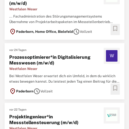
(m/w/d)
Westfalen Weser
... Fachadministration des Störungsmanagementsystems
Übernahme von Projektarbeitspaketen im Messstellenbetrieb
bookmark
Koordination externer Dienstleister in der Störungsbearbeitung
location_on
schedule
Paderborn, Home Office, Bielefeld
Vollzeit
Mitwirkung am kontinuierlichen Verbesserungsprozess
Weiterentwicklung des Störungsmanagements im gMSB Profil
Kaufmännische, technische oder
IT
-technische ...
vor 24 Tagen
W
Prozessoptimierer*in Digitalisierung
Messwesen (m/w/d)
Westfalen Weser
Bei Westfalen Weser erwartet dich ein Umfeld, in dem du wirklich
etwas bewegen kannst. Du leistest jeden Tag einen Beitrag für die
bookmark
Zukunft unserer Region und sorgst gemeinsam mit über 1.200
location_on
schedule
Paderborn
Vollzeit
Kolleg*innen dafür, dass Menschen und Kommunen in
Ostwestfalen- Lippe und im Weserbergland zuverlässig mit Energie
...
vor 22 Tagen
Projektingenieur*in
Messstellensteuerung (m/w/d)
Westfalen Weser