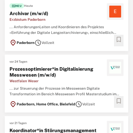
fiber_new
Heute
NEU
E
Archivar (m/w/d)
Erzbistum Paderborn
... AnforderungenLeiten und Koordinieren des Projektes
»Einführung der Digitale Langzeitarchivierung«, einschließlich
bookmark
Projektsteuerung, bereichsübergreifender Zusammenarbeit sowie
location_on
schedule
Paderborn
Vollzeit
Kommunikation mit internen und externen PartnernPrüfen,
Einführen und Weiterentwickeln von Fachanwendungen in
Zusammenarbeit mit der
IT
...
vor 24 Tagen
Prozessoptimierer*in Digitalisierung
Messwesen (m/w/d)
Westfalen Weser
... zur Steuerung der Prozesse im Messwesen Digitale
Transformation im Bereich Messwesen Profil Masterstudium im
bookmark
Bereich Prozessmanagement, alternativ im Bereich
location_on
schedule
Paderborn, Home Office, Bielefeld
Vollzeit
Betriebswirtschaftslehre, Wirtschaftsingenieurwesen,
Energietechnik, Elektrotechnik, Informatik oder ähnlich
Einschlägige Berufserfahrung im (
IT
...
vor 21 Tagen
Koordinator*in Störungsmanagement