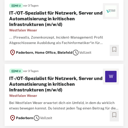
fiber_new
vor 3 Tagen
NEU
IT-/OT-Spezialist für Netzwerk, Server und
Automatisierung in kritischen
Infrastrukturen (m/w/d)
Westfalen Weser
... (Firewalls, Zonenkonzept, Incident-Management) Profil
Abgeschlossene Ausbildung als Fachinformatiker*in für
bookmark
Systemintegration (m/w/d) , Anwendungsentwicklung (m/w/d) oder
location_on
schedule
Paderborn, Home Office, Bielefeld
Vollzeit
eine vergleichbare Qualifikation Erfahrung im Betrieb von
Netzwerken, Servern oder
IT
-Infrastrukturen Gute Kenntnisse in
Python sowie ...
fiber_new
vor 3 Tagen
NEU
W
IT-/OT-Spezialist für Netzwerk, Server und
Automatisierung in kritischen
Infrastrukturen (m/w/d)
Westfalen Weser
Bei Westfalen Weser erwartet dich ein Umfeld, in dem du wirklich
etwas bewegen kannst. Du leistest jeden Tag einen Beitrag für die
bookmark
Zukunft unserer Region und sorgst gemeinsam mit über 1.200
location_on
schedule
Paderborn
Vollzeit
Kolleg*innen dafür, dass Menschen und Kommunen in
Ostwestfalen- Lippe und im Weserbergland zuverlässig mit Energie