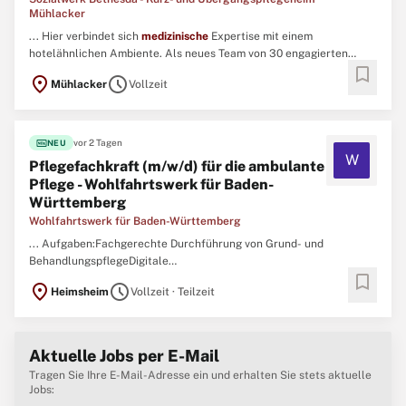
Mühlacker
... Hier verbindet sich
medizinische
Expertise mit einem
hotelähnlichen Ambiente. Als neues Team von 30 engagierten
bookmark
Mitarbeiter:innen sorgen wir gemeinsam für eine erstklassige
location_on
schedule
Mühlacker
Vollzeit
Versorgung und Betreuung. ...
fiber_new
vor 2 Tagen
NEU
W
Pflegefachkraft (m/w/d) für die ambulante
Pflege - Wohlfahrtswerk für Baden-
Württemberg
Wohlfahrtswerk für Baden-Württemberg
... Aufgaben:Fachgerechte Durchführung von Grund- und
BehandlungspflegeDigitale
bookmark
PflegedokumentationMedikamentenmanagementBegleitung und
location_on
schedule
Heimsheim
Vollzeit · Teilzeit
Strukturierung des Alltags der Nutzer unter Berücksichtigung der
individuellen BedürfnisseProfessionelle Pflegeplanung und
Gestaltung des PflegeprozessesKoordination der
Medizinischen
...
Aktuelle Jobs per E-Mail
Tragen Sie Ihre E-Mail-Adresse ein und erhalten Sie stets aktuelle
Jobs: