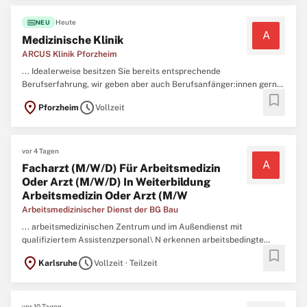
...
fiber_new
Heute
NEU
A
Medizinische Klinik
ARCUS Klinik Pforzheim
... Idealerweise besitzen Sie bereits entsprechende
Berufserfahrung, wir geben aber auch Berufsanfänger:innen gerne
bookmark
eine Chance\ N Sie sind eine aufgeschlossene und empathische
location_on
schedule
Pforzheim
Vollzeit
Persönlichkeit und der Umgang mit Menschen bereitet Ihnen
Freude\ N Sie verfügen über eine abgeschlossene
Berufsausbildung als
Medizinisch
-technische ...
vor 4 Tagen
A
Facharzt (M/W/D) Für Arbeitsmedizin
Oder Arzt (M/W/D) In Weiterbildung
Arbeitsmedizin Oder Arzt (M/W
Arbeitsmedizinischer Dienst der BG Bau
... arbeitsmedizinischen Zentrum und im Außendienst mit
qualifiziertem Assistenzpersonal\ N erkennen arbeitsbedingte
bookmark
Erkrankungen frühzeitig und helfen diese zu verhindern\ N sind
location_on
schedule
Karlsruhe
Vollzeit · Teilzeit
Berater (m/w/d) beim betrieblichen Gesundheitsmanagement in
Unternehmen\ N wirken bei der individuellen beruflichen und
medizinischen
...
vor 10 Tagen