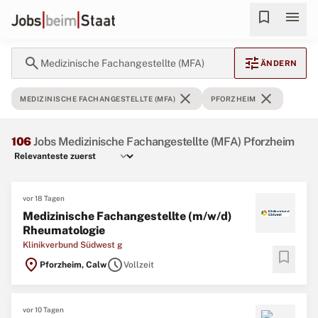
bookmark
menu
search
tune
Medizinische Fachangestellte (MFA)
ÄNDERN
close
close
MEDIZINISCHE FACHANGESTELLTE (MFA)
PFORZHEIM
106
Jobs Medizinische Fachangestellte (MFA) Pforzheim
vor 18 Tagen
Medizinische Fachangestellte (m/w/d)
Rheumatologie
Klinikverbund Südwest g
bookmark
location_on
schedule
Pforzheim, Calw
Vollzeit
vor 10 Tagen