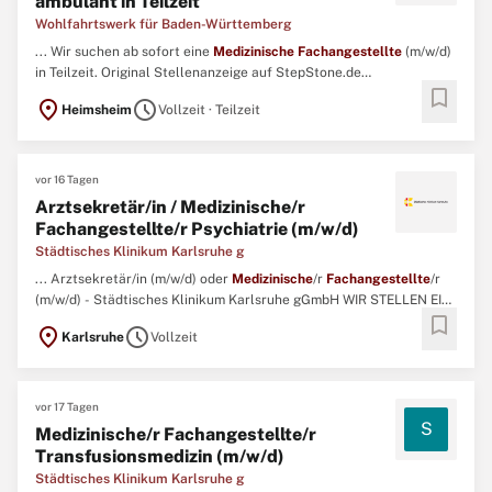
ambulant in Teilzeit
Wohlfahrtswerk für Baden-Württemberg
... Wir suchen ab sofort eine
Medizinische
Fachangestellte
(m/w/d)
in Teilzeit. Original Stellenanzeige auf StepStone.de
bookmark
bit.ly/4w2X7RCAPCT1_DE ...
location_on
schedule
Heimsheim
Vollzeit · Teilzeit
vor 16 Tagen
Arztsekretär/in / Medizinische/r
Fachangestellte/r Psychiatrie (m/w/d)
Städtisches Klinikum Karlsruhe g
... Arztsekretär/in (m/w/d) oder
Medizinische
/r
Fachangestellte
/r
(m/w/d) - Städtisches Klinikum Karlsruhe gGmbH WIR STELLEN EIN!
bookmark
...
location_on
schedule
Karlsruhe
Vollzeit
vor 17 Tagen
S
Medizinische/r Fachangestellte/r
Transfusionsmedizin (m/w/d)
Städtisches Klinikum Karlsruhe g