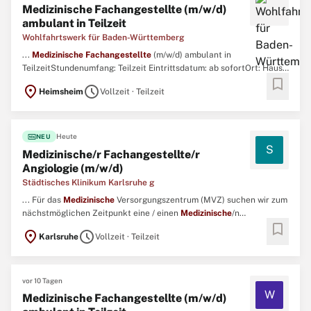
Medizinische Fachangestellte (m/w/d)
ambulant in Teilzeit
Wohlfahrtswerk für Baden-Württemberg
...
Medizinische
Fachangestellte
(m/w/d) ambulant in
TeilzeitStundenumfang: Teilzeit Eintrittsdatum: ab sofortOrt: Haus
bookmark
Heckengäu , Heimsheim Wir suchen ab sofort eine
Medizinische
location_on
schedule
Heimsheim
Vollzeit · Teilzeit
Fachangestellte
(m/w/d) in Teilzeit.Wir bieten Ihnen:Bezahlung
nach PTG Tarif mit einem Bruttomonatsgehalt ab 3243 bis 4008€ ...
fiber_new
Heute
NEU
S
Medizinische/r Fachangestellte/r
Angiologie (m/w/d)
Städtisches Klinikum Karlsruhe g
... Für das
Medizinische
Versorgungszentrum (MVZ) suchen wir zum
nächstmöglichen Zeitpunkt eine / einen
Medizinische
/n
bookmark
Fachangestellte
/n (m/w/d) in Teilzeit mit 28 Stunden in der 4-Tage-
location_on
schedule
Karlsruhe
Vollzeit · Teilzeit
Woche. Die Position ist zunächst für 24 Monate befristet zu
besetzen. ...
vor 10 Tagen
W
Medizinische Fachangestellte (m/w/d)