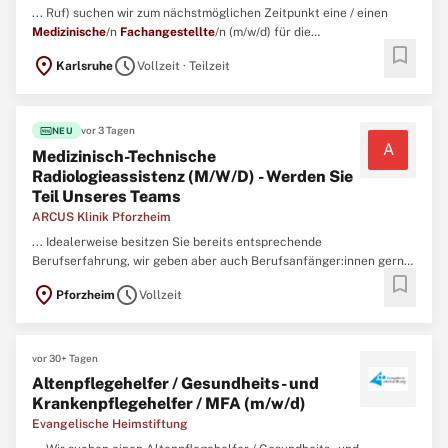
... Ruf) suchen wir zum nächstmöglichen Zeitpunkt eine / einen
Medizinische
/n
Fachangestellte
/n (m/w/d) für die
bookmark
Transfusionsmedizin in Teilzeit zwischen 19 und 25 Wochenstunden.
location_on
schedule
Karlsruhe
Vollzeit · Teilzeit
Die Position ist für 24 Monate befristet zu besetzen. ...
fiber_new
vor 3 Tagen
NEU
A
Medizinisch-Technische
Radiologieassistenz (M/W/D) - Werden Sie
Teil Unseres Teams
ARCUS Klinik Pforzheim
... Idealerweise besitzen Sie bereits entsprechende
Berufserfahrung, wir geben aber auch Berufsanfänger:innen gerne
bookmark
eine Chance\ N Sie sind eine aufgeschlossene und empathische
location_on
schedule
Pforzheim
Vollzeit
Persönlichkeit und der Umgang mit Menschen bereitet Ihnen
Freude\ N Sie verfügen über eine abgeschlossene
Berufsausbildung als
Medizinisch
-technische ...
vor 30+ Tagen
Altenpflegehelfer / Gesundheits- und
Krankenpflegehelfer / MFA (m/w/d)
Evangelische Heimstiftung