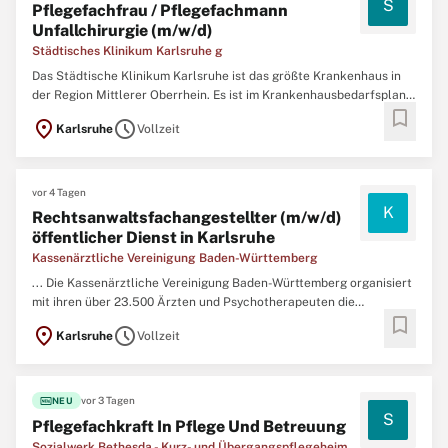
S
Pflegefachfrau / Pflegefachmann
Unfallchirurgie (m/w/d)
Städtisches Klinikum Karlsruhe g
Das Städtische Klinikum Karlsruhe ist das größte Krankenhaus in
der Region Mittlerer Oberrhein. Es ist im Krankenhausbedarfsplan
bookmark
des Landes Baden-Württemberg als Haus der Maximalversorgung
location_on
schedule
Karlsruhe
Vollzeit
für die Region ausgewiesen und Lehrkrankenhaus der Universität
Freiburg. Tag für Tag und rund um die Uhr stellen ...
vor 4 Tagen
K
Rechtsanwaltsfachangestellter (m/w/d)
öffentlicher Dienst in Karlsruhe
Kassenärztliche Vereinigung Baden-Württemberg
... Die Kassenärztliche Vereinigung Baden-Württemberg organisiert
mit ihren über 23.500 Ärzten und Psychotherapeuten die
bookmark
ambulante
medizinische
Versorgung von über neun Millionen
location_on
schedule
Karlsruhe
Vollzeit
Versicherten der gesetzlichen Krankenversicherung in Baden-
Württemberg. ...
fiber_new
vor 3 Tagen
NEU
S
Pflegefachkraft In Pflege Und Betreuung
Sozialwerk Bethesda - Kurz- und Übergangspflegeheim