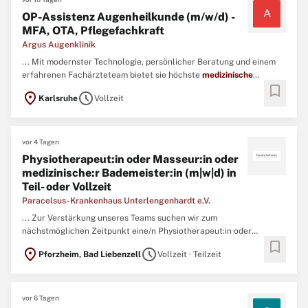
A
OP-Assistenz Augenheilkunde (m/w/d) -
MFA, OTA, Pflegefachkraft
Argus Augenklinik
... Mit modernster Technologie, persönlicher Beratung und einem
erfahrenen Fachärzteteam bietet sie höchste
medizinische
bookmark
Qualität in familiärer Atmosphäre – für optimale Sehkraft und
location_on
schedule
Karlsruhe
Vollzeit
Lebensqualität der Patienten. Original Stellenanzeige auf
StepStone.de bit.ly/4w2X7RCAPCT1_DE ...
vor 4 Tagen
Physiotherapeut:in oder Masseur:in oder
medizinische:r Bademeister:in (m|w|d) in
Teil- oder Vollzeit
Paracelsus-Krankenhaus Unterlengenhardt e.V.
... Zur Verstärkung unseres Teams suchen wir zum
nächstmöglichen Zeitpunkt eine/n Physiotherapeut:in oder
bookmark
Masseur:in oder
medizinischer
Bademeister:in (m/w/d) in Teil- oder
location_on
schedule
Pforzheim, Bad Liebenzell
Vollzeit · Teilzeit
Vollzeit Aufgaben Physiotherapeutische Behandlung in der
stationären Patientenversorgung Zusammenarbeit im
multiprofessionellen Team ...
vor 6 Tagen