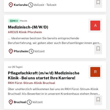
bookmark
oder Teilzeit. Die Position ist für mindestens 12 Monate befristet zu
location_on
schedule
Karlsruhe
Vollzeit · Teilzeit
besetzen. Original Stellenanzeige auf StepStone.de
bit.ly/4w2X7RCAPCT1_DE ...
fiber_new
Heute
NEU
A
Medizinisch-(M/W/D)
ARCUS Klinik Pforzheim
... Idealerweise besitzen Sie bereits entsprechende
Berufserfahrung, wir geben aber auch Berufsanfänger:innen gerne
bookmark
eine Chance\ N Sie sind eine aufgeschlossene und empathische
location_on
schedule
Pforzheim
Vollzeit
Persönlichkeit und der Umgang mit Menschen bereitet Ihnen
Freude\ N Sie verfügen über eine abgeschlossene
Berufsausbildung als
Medizinisch
-technische ...
vor 26 Tagen
R
Pflegefachkraft (m/w/d) Medizinische
Klinik - Bei uns startet Ihre Karriere!
RKH Fürst-Stirum-Klinik Bruchsal
Über unsHerzlich willkommen bei uns im RKH Fürst-Stirum-Klinik
Bruchsal! Als Bewerber:in in unserem Krankenhaus stehen Ihnen
bookmark
zahlreiche Möglichkeiten offen, Teil eines dynamischen und
location_on
schedule
Bruchsal
Vollzeit
vielfältigen Teams zu werden. Unsere Einrichtung ist ein
kommunales Lehrkrankenhaus mit einer eindrucksvollen Kapazität