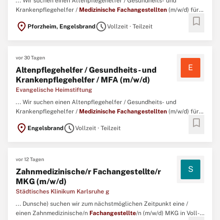
... Wir suchen einen Altenpflegehelfer / Gesundheits- und
Krankenpflegehelfer /
Medizinische
Fachangestellten
(m/w/d) für
bookmark
das Fachpflegeheim in Engelsbrand. Aufgaben Du führst die
location_on
schedule
Pforzheim, Engelsbrand
Vollzeit · Teilzeit
Grundpflege und einfache Behandlungspflege durch. Du hilfst den
Pflegefachkräften bei der Pflegeprozesssteuerung. ...
vor 30 Tagen
E
Altenpflegehelfer / Gesundheits- und
Krankenpflegehelfer / MFA (m/w/d)
Evangelische Heimstiftung
... Wir suchen einen Altenpflegehelfer / Gesundheits- und
Krankenpflegehelfer /
Medizinische
Fachangestellten
(m/w/d) für
bookmark
das Fachpflegeheim in Engelsbrand. Original Stellenanzeige auf
location_on
schedule
Engelsbrand
Vollzeit · Teilzeit
StepStone.de bit.ly/4w2X7RCAPCT1_DE ...
vor 12 Tagen
S
Zahnmedizinische/r Fachangestellte/r
MKG (m/w/d)
Städtisches Klinikum Karlsruhe g
... Dunsche) suchen wir zum nächstmöglichen Zeitpunkt eine /
einen Zahnmedizinische/n
Fachangestellte
/n (m/w/d) MKG in Voll-