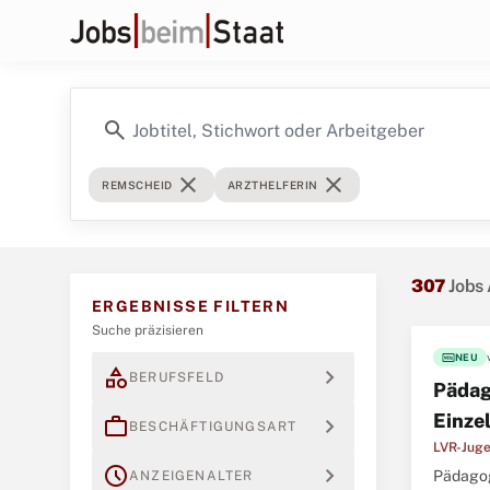
search
close
close
REMSCHEID
ARZTHELFERIN
307
Jobs 
ERGEBNISSE FILTERN
Suche präzisieren
fiber_new
NEU
category
expand_more
BERUFSFELD
Pädag
Einze
work
expand_more
BESCHÄFTIGUNGSART
LVR-Juge
schedule
expand_more
Pädagog
ANZEIGENALTER