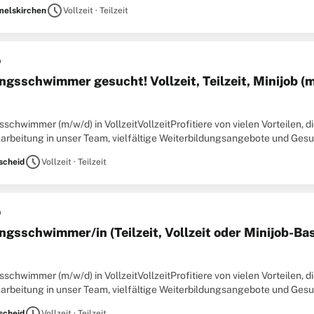
en. Dafür betreiben wir unter anderem
schedule
elskirchen
Vollzeit · Teilzeit
n
ngsschwimmer gesucht! Vollzeit, Teilzeit, Minijob (
schwimmer (m/w/d) in VollzeitVollzeitProfitiere von vielen Vorteilen, die
narbeitung in unser Team, vielfältige Weiterbildungsangebote und G
sschwimmer (m/w/d) in VollzeitBei uns erwarten
schedule
cheid
Vollzeit · Teilzeit
n
ngsschwimmer/in (Teilzeit, Vollzeit oder Minijob-Bas
schwimmer (m/w/d) in VollzeitVollzeitProfitiere von vielen Vorteilen, die
narbeitung in unser Team, vielfältige Weiterbildungsangebote und G
sschwimmer (m/w/d) in VollzeitBei uns erwarten
schedule
cheid
Vollzeit · Teilzeit