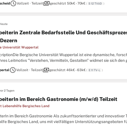
schedule
payments
cheid
Vollzeit · Teilzeit
geschätzt 50k€ - 70k€
(
S 12 TVöD
)
Heute
beiterin Zentrale Bedarfsstelle Und Geschäftsproze
m Dezern
e Universität Wuppertal
riptionDie Bergische Universität Wuppertal ist eine dynamische, fors
hres Leitmotivs "Verstehen, Vermitteln, Gestalten" widmet sie sich den
rderungen in Wissenschaft, Bildung, Kultur, Wirtschaft,
schedule
payments
ertal
Vollzeit · Teilzeit
geschätzt 46k€ - 63k€
(
E 11 TV-L
)
vor 2 Tagen
beiterIn im Bereich Gastronomie (m/w/d) Teilzeit
t Lebenshilfe Bergisches Land
terIn im Bereich Gastronomie Als zukunftsorientierter und innovativer T
lfe Bergisches Land, uns mit vielfältigen Unterstützungsangeboten für 