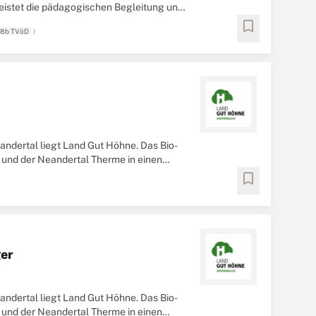
leistet die pädagogischen Begleitung und
bookmark
 8b TVöD
)
dertal liegt Land Gut Höhne. Das Bio-
 und der Neandertal Therme in einen
bookmark
ger
dertal liegt Land Gut Höhne. Das Bio-
 und der Neandertal Therme in einen