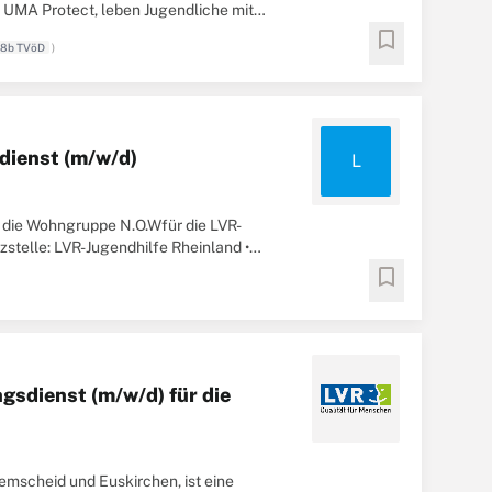
e UMA Protect, leben Jugendliche mit
bookmark
 8b TVöD
)
dienst (m/w/d)
L
r die Wohngruppe N.O.Wfür die LVR-
zstelle: LVR-Jugendhilfe Rheinland •
bookmark
gsdienst (m/w/d) für die
Remscheid und Euskirchen, ist eine