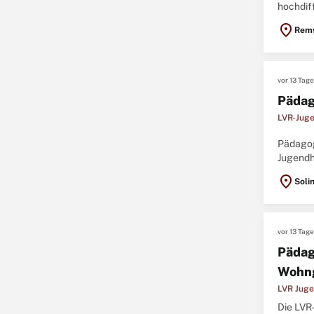
hochdif
Fluchth
location_on
Rems
vor 13 Tag
Pädag
LVR-Juge
Pädagog
Jugendhi
Vergütun
location_on
Soli
vor 13 Tag
Pädag
Wohn
LVR Juge
Die LVR-