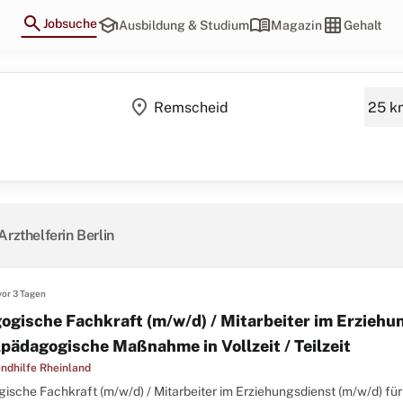
search
school
menu_book
grid_on
Jobsuche
Ausbildung & Studium
Magazin
Gehalt
location_on
Arzthelferin Berlin
vor 3 Tagen
ogische Fachkraft (m/w/d) / Mitarbeiter im Erziehun
lpädagogische Maßnahme in Vollzeit / Teilzeit
ndhilfe Rheinland
ische Fachkraft (m/w/d) / Mitarbeiter im Erziehungsdienst (m/w/d) f