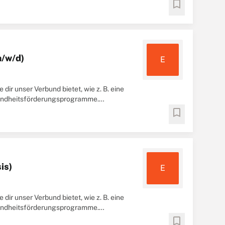
bookmark
m/w/d)
E
 dir unser Verbund bietet, wie z. B. eine
esundheitsförderungsprogramme.
bookmark
is)
E
 dir unser Verbund bietet, wie z. B. eine
esundheitsförderungsprogramme.
bookmark