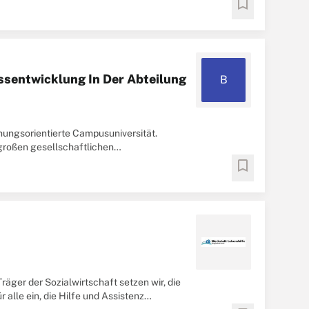
bookmark
ssentwicklung In Der Abteilung
B
chungsorientierte Campusuniversität.
 großen gesellschaftlichen
bookmark
räger der Sozialwirtschaft setzen wir, die
alle ein, die Hilfe und Assistenz