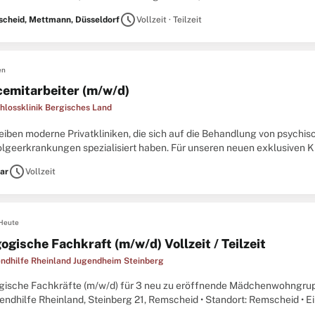
lassenen Park eingebettet. Die Nähe zur A3, zu Großstätten
schedule
cheid, Mettmann, Düsseldorf
Vollzeit · Teilzeit
en
cemitarbeiter (m/w/d)
hlossklinik Bergisches Land
reiben moderne Privatkliniken, die sich auf die Behandlung von psych
lgeerkrankungen spezialisiert haben. Für unseren neuen exklusiven Kli
dschaft im bergischen Land, sind wir auf der Suche nach engagierten
schedule
lar
Vollzeit
Heute
gische Fachkraft (m/w/d) Vollzeit / Teilzeit
ndhilfe Rheinland Jugendheim Steinberg
ische Fachkräfte (m/w/d) für 3 neu zu eröffnende Mädchenwohngru
ndhilfe Rheinland, Steinberg 21, Remscheid • Standort: Remscheid • Ei
g: S12 / S8b TVöD • Arbeitszeit: Voll-/ oder