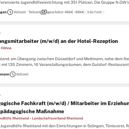
ferenzierte Jugendhilfeeinrichtung mit 351 Plätzen. Die Gruppe N.O.W 
ung zum selbständigen Leben im Rahmen einer Wohngruppe
schedule
payments
ngen
Vollzeit · Teilzeit
geschätzt 46k€ - 66k€
(
S 8b TVöD
)
n
ngsmitarbeiter (m/w/d) an der Hotel-Rezeption
t Höhne
nland, am Übergang zwischen Düsseldorf und Mettmann, nahe dem Nean
st mit 135 Zimmern, 16 Veranstaltungsräumen, dem Gutshof-Restaurant
lassenen Park eingebettet. Die Nähe zur A3, zu Großstätten
schedule
tmann
Vollzeit
n
ogische Fachkraft (m/w/d) / Mitarbeiter im Erziehun
lpädagogische Maßnahme
ndhilfe Rheinland – Landschaftsverband Rheinland
Jugendhilfe Rheinland mit den Einrichtungen in Solingen, Tönisvorst, 