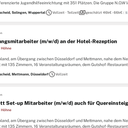
ferenzierte Jugendhilfeeinrichtung mit 351 Plätzen. Die Gruppe N.O.W 
ung zum selbständigen Leben im Rahmen einer Wohngruppe
schedule
payments
cheid, Solingen, Wuppertal
Vollzeit · Teilzeit
geschätzt 46k€ - 66k€
(
S
en
ngsmitarbeiter (m/w/d) an der Hotel-Rezeption
t Höhne
nland, am Übergang zwischen Düsseldorf und Mettmann, nahe dem Nean
st mit 135 Zimmern, 16 Veranstaltungsräumen, dem Gutshof-Restaurant
lassenen Park eingebettet. Die Nähe zur A3, zu Großstätten
schedule
cheid, Mettmann, Düsseldorf
Vollzeit
en
tt Set-up Mitarbeiter (m/w/d) auch für Quereinstei
t Höhne
nland, am Übergang zwischen Düsseldorf und Mettmann, nahe dem Nean
st mit 135 Zimmern, 16 Veranstaltungsräumen, dem Gutshof-Restaurant