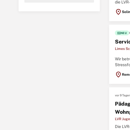
die LVR-
Rheinlan
location_on
Soli
fiber_new
NEU
Servi
Limes Sc
Wir bet
Stressfo
Parklan
location_on
Rems
vor 9 Tage
Pädag
Wohn
LVR Juge
Die LVR-