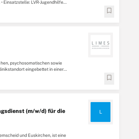
• Einsatzstelle: LVR-Jugendhilfe
bookmark
ischen, psychosomatischen sowie
nikstandort eingebettet in einer
bookmark
gsdienst (m/w/d) für die
L
Remscheid und Euskirchen, ist eine