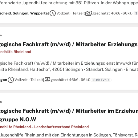
ferenzierte Jugendhilfeeinrichtung mit 351 Plätzen. In der Wohngrupp
intergrund. In der sportpädagogisch orientierten Wohngruppe
schedule
payments
cheid, Solingen, Wuppertal
Vollzeit · Teilzeit
geschätzt 46k€ - 66k€
(
S
en
ogische Fachkraft (m/w/d) / Mitarbeiter Erziehungs
ndhilfe Rheinland
ische Fachkraft (m/w/d) / Mitarbeiter im Erziehungsdienst (m/w/d) fü
lfe Rheinland, Halfeshof, 42651 Solingen • Standort: Solingen • Einsat
g: S8b TVöD-SuE • Arbeitszeit: Vollzeit oder
schedule
payments
ngen
Vollzeit · Teilzeit
geschätzt 46k€ - 66k€
(
S 8b TVöD
)
en
ogische Fachkraft (m/w/d) / Mitarbeiter im Erziehun
gruppe N.O.W
ndhilfe Rheinland – Landschaftsverband Rheinland
Jugendhilfe Rheinland mit den Einrichtungen in Solingen, Tönisvorst, 