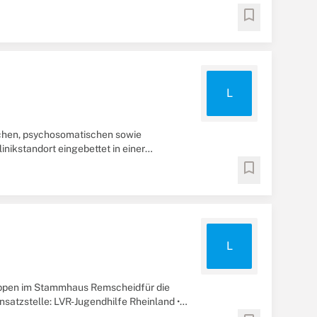
bookmark
L
ischen, psychosomatischen sowie
nikstandort eingebettet in einer
bookmark
L
ppen im Stammhaus Remscheidfür die
nsatzstelle: LVR-Jugendhilfe Rheinland •