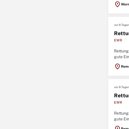
benötig
location_on
Werm
vor 6 Tage
Rettu
EWR
Rettungs
gute Ei
Rettung
location_on
Rems
vor 6 Tage
Rettu
EWR
Rettungs
gute Ei
Rettung
location_on
Rems