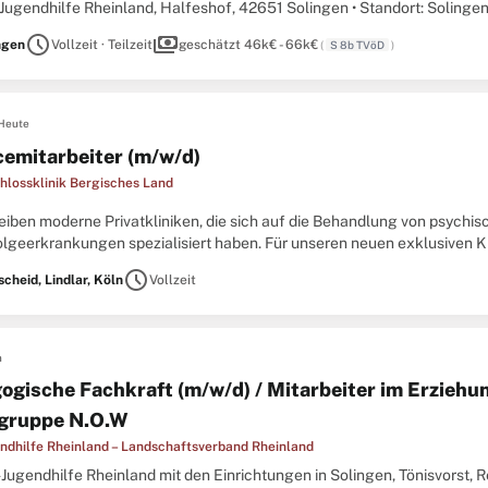
Jugendhilfe Rheinland, Halfeshof, 42651 Solingen • Standort: Solingen 
d • Vergütung: S8b TVöD-SuE • Arbeitszeit:
schedule
payments
ngen
Vollzeit · Teilzeit
geschätzt 46k€ - 66k€
(
S 8b TVöD
)
Heute
cemitarbeiter (m/w/d)
hlossklinik Bergisches Land
reiben moderne Privatkliniken, die sich auf die Behandlung von psych
lgeerkrankungen spezialisiert haben. Für unseren neuen exklusiven Kli
dschaft im bergischen Land, sind wir auf der Suche nach engagierten
schedule
cheid, Lindlar, Köln
Vollzeit
n
ogische Fachkraft (m/w/d) / Mitarbeiter im Erziehun
gruppe N.O.W
ndhilfe Rheinland – Landschaftsverband Rheinland
Jugendhilfe Rheinland mit den Einrichtungen in Solingen, Tönisvorst, 