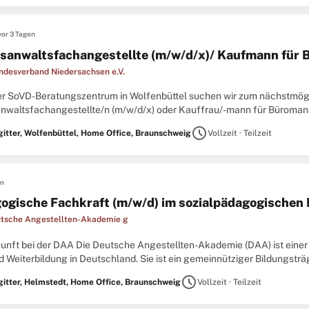
vor 3 Tagen
sanwaltsfachangestellte (m/w/d/x)/ Kaufmann für
desverband Niedersachsen e.V.
er SoVD-Beratungszentrum in Wolfenbüttel suchen wir zum nächstmögl
nwaltsfachangestellte/n (m/w/d/x) oder Kauffrau/-mann für Büromanag
/W.). Sie interessieren sich für soziale Themen und möchten sich auch be
schedule
gitter, Wolfenbüttel, Home Office, Braunschweig
Vollzeit · Teilzeit
en
ogische Fachkraft (m/w/d) im sozialpädagogischen 
tsche Angestellten-Akademie g
kunft bei der DAA Die Deutsche Angestellten-Akademie (DAA) ist einer 
d Weiterbildung in Deutschland. Sie ist ein gemeinnütziger Bildungstr
esweit größten Unternehmen für berufliche Bildung. Mit einer ...
schedule
gitter, Helmstedt, Home Office, Braunschweig
Vollzeit · Teilzeit