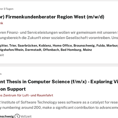
vor 3 Tagen
or) Firmenkundenberater Region West (m/w/d)
nk
eren Finanz- und Serviceleistungen wollen wir gemeinsam mit unseren
dungsbereich die Zukunft einer sozialen Gesellschaft vorantreiben. Un
rtung, Vielfalt und einem wertschätzenden Miteinander. Bringen Sie ..
gitter, Trier, Saarbrücken, Koblenz, Home Office, Braunschweig, Fulda, Marbur
igshafen/Rhein, Darmstadt, Offenbach, Bad Homburg, Mainz
eit
en
t Thesis in Computer Science (f/m/x) - Exploring Vi
ion Support
s Zentrum für Luft- und Raumfahrt
Institute of Software Technology sees software as a catalyst for resear
y numbering around 200, make a significant contribution to advancement
transportation, and security through the development of state-of-the-art
schedule
nschweig
Vollzeit