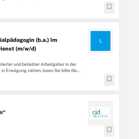
ruflich für ...
bookmark
ialpädagogin (b.a.) Im
L
ienst (m/w/d)
ierter und beliebter Arbeitgeber in der
n Erwägung ziehen, lesen Sie bitte die
ung ...
bookmark
on“
bookmark