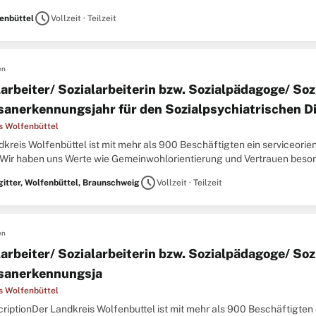
s Wolfenbuttel arbeiten und wirken alle Einwohner*innen mit- und ...
schedule
enbüttel
Vollzeit · Teilzeit
en
larbeiter/ Sozialarbeiterin bzw. Sozialpädagoge/ Soz
sanerkennungsjahr für den Sozialpsychiatrischen D
s Wolfenbüttel
kreis Wolfenbüttel ist mit mehr als 900 Beschäftigten ein serviceorien
 Wir haben uns Werte wie Gemeinwohlorientierung und Vertrauen beson
s Wolfenbüttel arbeiten und wirken alle Einwohner*innen mit- und ...
schedule
gitter, Wolfenbüttel, Braunschweig
Vollzeit · Teilzeit
en
larbeiter/ Sozialarbeiterin bzw. Sozialpädagoge/ Soz
sanerkennungsja
s Wolfenbüttel
riptionDer Landkreis Wolfenbuttel ist mit mehr als 900 Beschäftigten e