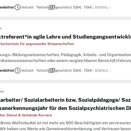
leitung innovativer Lehr-Lern-Formate sowie nachweisliche Kenntnisse
schedule
payments
enbüttel
Vollzeit · Teilzeit
geschätzt 52k€ - 75k€
(
E 13 TV-L
)
en
ktreferent*in agile Lehre und Studiengangsentwick
 Hochschule für angewandte Wissenschaften
iehungs‑/Bildungswissenschaften, Pädagogik, Arbeits- und Organisatio
kationswissenschaften oder einem vergleichbaren Bereich)Erfahrung
leitung innovativer Lehr-Lern-Formate sowie nachweisliche Kenntnisse
schedule
payments
enbüttel
Vollzeit · Teilzeit
geschätzt 52k€ - 75k€
(
E 13 TV-L
)
gen
larbeiter/ Sozialarbeiterin bzw. Sozialpädagoge/ Soz
sanerkennungsjahr für den Sozialpsychiatrischen D
cher Dienst & Verbände Karriere
kreis Wolfenbuttel ist mit mehr als 900 Beschäftigten ein serviceorient
 Wir haben uns Werte wie Gemeinwohlorientierung und Vertrauen beson