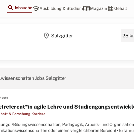
search
school
menu_book
grid_on
Jobsuche
Ausbildung & Studium
Magazin
Gehalt
location_on
lwissenschaften Jobs Salzgitter
Heute
ktreferent*in agile Lehre und Studiengangsentwick
haft & Forschung Karriere
iehungs‑/Bildungswissenschaften, Pädagogik, Arbeits- und Organisatio
kationswissenschaften oder einem vergleichbaren Bereich) • Erfahru