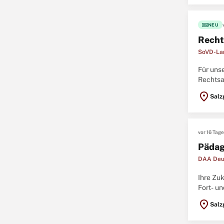
fiber_new
NEU
Recht
SoVD-Lan
Für uns
Rechtsa
(25 Std.
location_on
Salz
vor 16 Tag
Pädag
DAA Deu
Ihre Zu
Fort- un
der bund
location_on
Salz