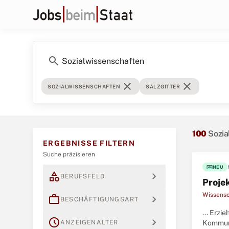
search
close
close
SOZIALWISSENSCHAFTEN
SALZGITTER
100
Sozia
ERGEBNISSE FILTERN
Suche präzisieren
fiber_new
NEU
category
expand_more
BERUFSFELD
Proje
Wissensc
work
expand_more
BESCHÄFTIGUNGSART
... Erz
schedule
expand_more
ANZEIGENALTER
Kommuni