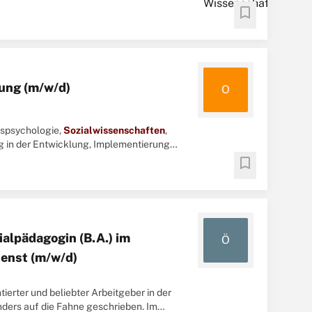
 aktueller ...
bookmark
lung (m/w/d)
O
nspsychologie,
Sozialwissenschaften
,
 in der Entwicklung, Implementierung
 aktueller ...
bookmark
ialpädagogin (B.A.) im
Ö
ienst (m/w/d)
ierter und beliebter Arbeitgeber in der
ders auf die Fahne geschrieben. Im