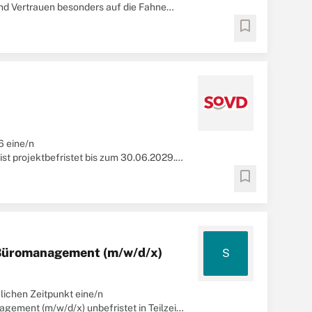
nd Vertrauen besonders auf die Fahne
.
bookmark
6 eine/n
ist projektbefristet bis zum 30.06.2029.
S WEST“. Ziel der Einrichtung ...
bookmark
 Büromanagement (m/w/d/x)
S
ichen Zeitpunkt eine/n
ement (m/w/d/x) unbefristet in Teilzeit