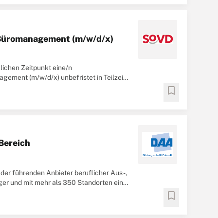
 Büromanagement (m/w/d/x)
ichen Zeitpunkt eine/n
ement (m/w/d/x) unbefristet in Teilzeit
ruflich für ...
bookmark
Bereich
der führenden Anbieter beruflicher Aus-,
äger und mit mehr als 350 Standorten eines
bookmark