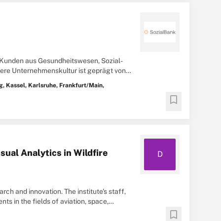
 Kunden aus Gesundheitswesen, Sozial-
sere Unternehmenskultur ist geprägt von
.
g, Kassel, Karlsruhe, Frankfurt/Main,
bookmark
sual Analytics in Wildfire
D
ch and innovation. The institute's staff,
s in the fields of aviation, space,
 ...
bookmark