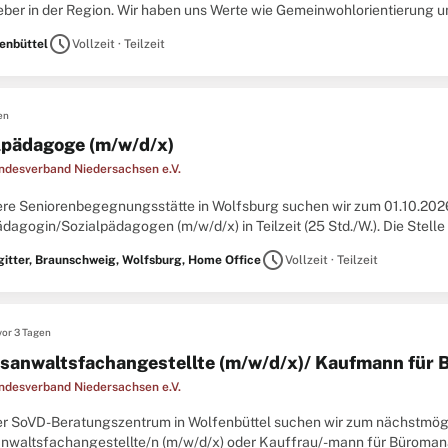
eber in der Region. Wir haben uns Werte wie Gemeinwohlorientierung u
ben. Im Landkreis Wolfenbuttel arbeiten und wirken alle Einwohner* ..
schedule
enbüttel
Vollzeit · Teilzeit
en
lpädagoge (m/w/d/x)
desverband Niedersachsen e.V.
ere Seniorenbegegnungsstätte in Wolfsburg suchen wir zum 01.10.202
dagogin/Sozialpädagogen (m/w/d/x) in Teilzeit (25 Std./W.). Die Stelle 
D ist Träger der Seniorenbegegnungsstätte im Begegnungszentrum ,,DA
schedule
gitter, Braunschweig, Wolfsburg, Home Office
Vollzeit · Teilzeit
vor 3 Tagen
sanwaltsfachangestellte (m/w/d/x)/ Kaufmann für
desverband Niedersachsen e.V.
er SoVD-Beratungszentrum in Wolfenbüttel suchen wir zum nächstmögl
nwaltsfachangestellte/n (m/w/d/x) oder Kauffrau/-mann für Büromanag