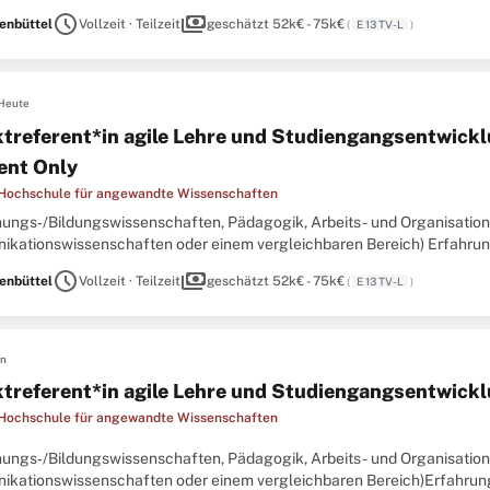
leitung innovativer Lehr-Lern-Formate sowie nachweisliche Kenntnisse
schedule
payments
enbüttel
Vollzeit · Teilzeit
geschätzt 52k€ - 75k€
(
E 13 TV-L
)
Heute
ktreferent*in agile Lehre und Studiengangsentwickl
ent Only
 Hochschule für angewandte Wissenschaften
iehungs‑/Bildungswissenschaften, Pädagogik, Arbeits- und Organisatio
kationswissenschaften oder einem vergleichbaren Bereich) Erfahrun
leitung innovativer Lehr-Lern-Formate sowie nachweisliche Kenntnisse
schedule
payments
enbüttel
Vollzeit · Teilzeit
geschätzt 52k€ - 75k€
(
E 13 TV-L
)
en
ktreferent*in agile Lehre und Studiengangsentwick
 Hochschule für angewandte Wissenschaften
iehungs‑/Bildungswissenschaften, Pädagogik, Arbeits- und Organisatio
kationswissenschaften oder einem vergleichbaren Bereich)Erfahrung