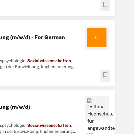
 aktueller ...
bookmark
ung (m/w/d) - For German
O
nspsychologie,
Sozialwissenschaften
,
g in der Entwicklung, Implementierung
 aktueller ...
bookmark
lung (m/w/d)
nspsychologie,
Sozialwissenschaften
,
 in der Entwicklung, Implementierung