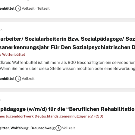
/W.). Sie interessieren sich für soziale Themen und möchten sich auch be
schedule
enbüttel
Vollzeit · Teilzeit
en
arbeiter/ Sozialarbeiterin Bzw. Sozialpädagoge/ Soz
sanerkennungsjahr Für Den Sozialpsychiatrischen D
s Wolfenbüttel
kreis Wolfenbuttel ist mit mehr als 900 Beschäftigten ein serviceorient
 Wenn Sie mehr über diese Stelle wissen möchten oder eine Bewerbung i
en Stelleninformationen. Wir haben uns Werte wie Gemeinwohlorientier
schedule
enbüttel
Vollzeit
n
lpädagoge (w/m/d) für die “Beruflichen Rehabilitati
ches Jugenddorfwerk Deutschlands gemeinnütziger e.V. (CJD)
schedule
gitter, Wolfsburg, Braunschweig
Vollzeit