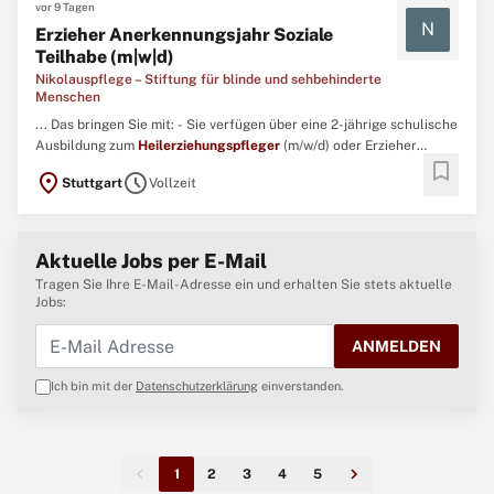
vor 9 Tagen
N
Erzieher Anerkennungsjahr Soziale
Teilhabe (m|w|d)
Nikolauspflege – Stiftung für blinde und sehbehinderte
Menschen
... Das bringen Sie mit: - Sie verfügen über eine 2-jährige schulische
Ausbildung zum
Heilerziehungspfleger
(m/w/d) oder Erzieher
bookmark
(m/w/d).- Mit Empathie und Einfühlungsvermögen arbeiten Sie
location_on
schedule
Stuttgart
Vollzeit
engagiert mit blinden und sehbehinderten Kindern und
Jugendlichen mit zusätzlichen Beeinträchtigungen zusammen. ...
Aktuelle Jobs per E-Mail
Tragen Sie Ihre E-Mail-Adresse ein und erhalten Sie stets aktuelle
Jobs:
ANMELDEN
Ich bin mit der
Datenschutzerklärung
einverstanden.
1
2
3
4
5