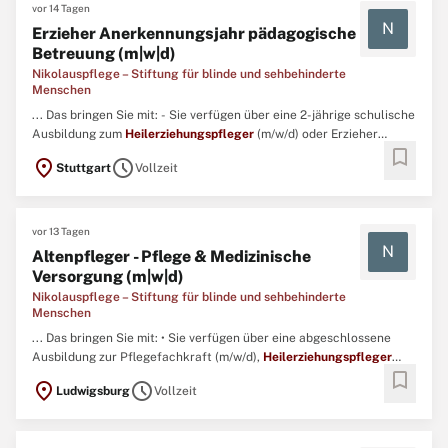
vor 14 Tagen
N
Erzieher Anerkennungsjahr pädagogische
Betreuung (m|w|d)
Nikolauspflege – Stiftung für blinde und sehbehinderte
Menschen
... Das bringen Sie mit: - Sie verfügen über eine 2-jährige schulische
Ausbildung zum
Heilerziehungspfleger
(m/w/d) oder Erzieher
bookmark
(m/w/d).- Mit Empathie und Einfühlungsvermögen arbeiten Sie
location_on
schedule
Stuttgart
Vollzeit
engagiert mit blinden und sehbehinderten Kindern und
Jugendlichen mit zusätzlichen Beeinträchtigungen zusammen. ...
vor 13 Tagen
N
Altenpfleger - Pflege & Medizinische
Versorgung (m|w|d)
Nikolauspflege – Stiftung für blinde und sehbehinderte
Menschen
... Das bringen Sie mit: • Sie verfügen über eine abgeschlossene
Ausbildung zur Pflegefachkraft (m/w/d),
Heilerziehungspfleger
bookmark
(m/w/d) oder Altenpfleger (m/w/d). ...
location_on
schedule
Ludwigsburg
Vollzeit