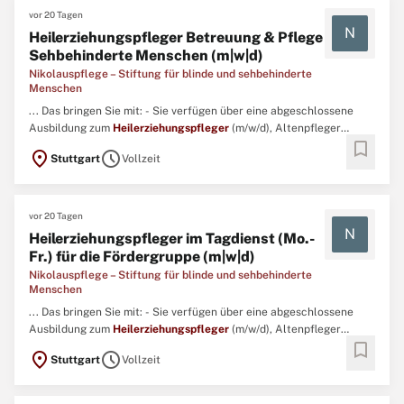
vor 20 Tagen
N
Heilerziehungspfleger Betreuung & Pflege
Sehbehinderte Menschen (m|w|d)
Nikolauspflege – Stiftung für blinde und sehbehinderte
Menschen
... Das bringen Sie mit: - Sie verfügen über eine abgeschlossene
Ausbildung zum
Heilerziehungspfleger
(m/w/d), Altenpfleger
bookmark
(m/w/d) oder Gesundheits- und Krankenpfleger (m/w/d).- Mit
location_on
schedule
Stuttgart
Vollzeit
Empathie und Einfühlungsvermögen arbeiten Sie engagiert mit
blinden und sehbehinderten Erwachsenen mit zusätzlichen
Beeinträchtigungen ...
vor 20 Tagen
N
Heilerziehungspfleger im Tagdienst (Mo.-
Fr.) für die Fördergruppe (m|w|d)
Nikolauspflege – Stiftung für blinde und sehbehinderte
Menschen
... Das bringen Sie mit: - Sie verfügen über eine abgeschlossene
Ausbildung zum
Heilerziehungspfleger
(m/w/d), Altenpfleger
bookmark
(m/w/d) oder Gesundheits- und Krankenpfleger (m/w/d).- Mit
location_on
schedule
Stuttgart
Vollzeit
Empathie und Einfühlungsvermögen arbeiten Sie engagiert mit
blinden und sehbehinderten Erwachsenen mit zusätzlichen
Beeinträchtigungen ...