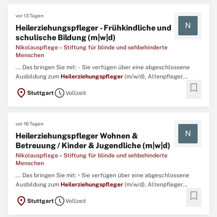
vor 13 Tagen
N
Heilerziehungspfleger - Frühkindliche und
schulische Bildung (m|w|d)
Nikolauspflege – Stiftung für blinde und sehbehinderte
Menschen
... Das bringen Sie mit: - Sie verfügen über eine abgeschlossene
Ausbildung zum
Heilerziehungspfleger
(m/w/d), Altenpfleger
bookmark
(m/w/d) oder Gesundheits- und (Kinder-) Krankenpfleger (m/w/d).-
location_on
schedule
Stuttgart
Vollzeit
Sie sind bereit, Früh- und Spätschichten in einer geregelten 5-Tage
Woche zu arbeiten.- Mit Empathie und Einfühlungsvermögen ...
vor 16 Tagen
N
Heilerziehungspfleger Wohnen &
Betreuung / Kinder & Jugendliche (m|w|d)
Nikolauspflege – Stiftung für blinde und sehbehinderte
Menschen
... Das bringen Sie mit: • Sie verfügen über eine abgeschlossene
Ausbildung zum
Heilerziehungspfleger
(m/w/d), Altenpfleger
bookmark
(m/w/d) oder Gesundheits- und (Kinder-) Krankenpfleger (m/w/d). •
location_on
schedule
Stuttgart
Vollzeit
Sie sind bereit, Früh- und Spätschichten in einer geregelten 5-Tage
Woche zu arbeiten. ...