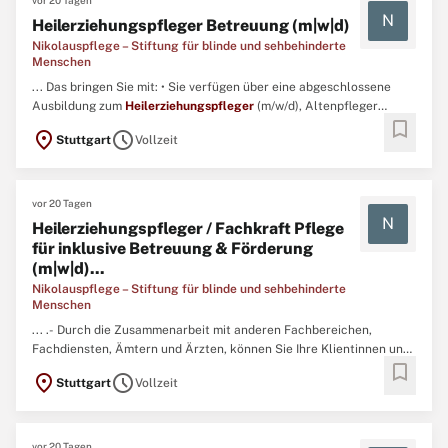
vor 20 Tagen
N
Heilerziehungspfleger Betreuung (m|w|d)
Nikolauspflege – Stiftung für blinde und sehbehinderte
Menschen
... Das bringen Sie mit: • Sie verfügen über eine abgeschlossene
Ausbildung zum
Heilerziehungspfleger
(m/w/d), Altenpfleger
bookmark
(m/w/d) oder Gesundheits- und (Kinder-) Krankenpfleger (m/w/d). ...
location_on
schedule
Stuttgart
Vollzeit
vor 20 Tagen
N
Heilerziehungspfleger / Fachkraft Pflege
für inklusive Betreuung & Förderung
(m|w|d)...
Nikolauspflege – Stiftung für blinde und sehbehinderte
Menschen
... .- Durch die Zusammenarbeit mit anderen Fachbereichen,
Fachdiensten, Ämtern und Ärzten, können Sie Ihre Klientinnen und
bookmark
Klienten optimal fördern.Das bringen Sie mit:- Sie verfügen über
location_on
schedule
Stuttgart
Vollzeit
eine abgeschlossene Ausbildung zum Altenpfleger (m/w/d),
Heilerziehungspfleger
(m/w/d) oder Gesundheits- und
Krankenpfleger ...
vor 20 Tagen