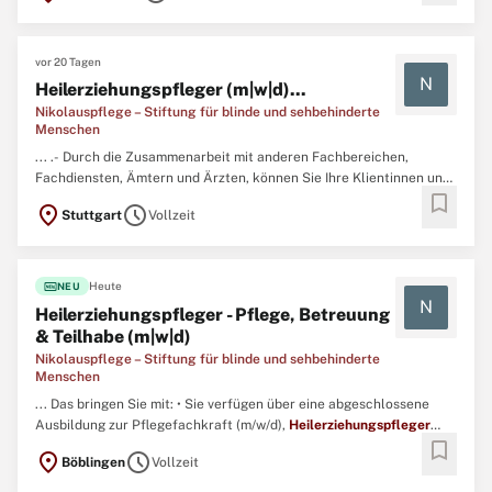
vor 20 Tagen
N
Heilerziehungspfleger (m|w|d)...
Nikolauspflege – Stiftung für blinde und sehbehinderte
Menschen
... .- Durch die Zusammenarbeit mit anderen Fachbereichen,
Fachdiensten, Ämtern und Ärzten, können Sie Ihre Klientinnen und
bookmark
Klienten optimal fördern.Das bringen Sie mit:- Sie verfügen über
location_on
schedule
Stuttgart
Vollzeit
eine abgeschlossene Ausbildung zum
Heilerziehungspfleger
(m/w/d), Altenpfleger (m/w/d) oder Gesundheits- und (Kinder ...
fiber_new
Heute
NEU
N
Heilerziehungspfleger - Pflege, Betreuung
& Teilhabe (m|w|d)
Nikolauspflege – Stiftung für blinde und sehbehinderte
Menschen
... Das bringen Sie mit: • Sie verfügen über eine abgeschlossene
Ausbildung zur Pflegefachkraft (m/w/d),
Heilerziehungspfleger
bookmark
(m/w/d) oder Altenpfleger (m/w/d). ...
location_on
schedule
Böblingen
Vollzeit