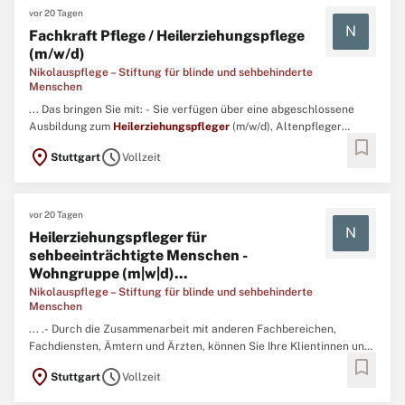
vor 20 Tagen
N
Fachkraft Pflege / Heilerziehungspflege
(m/w/d)
Nikolauspflege – Stiftung für blinde und sehbehinderte
Menschen
... Das bringen Sie mit: - Sie verfügen über eine abgeschlossene
Ausbildung zum
Heilerziehungspfleger
(m/w/d), Altenpfleger
bookmark
(m/w/d) oder Gesundheits- und Krankenpfleger (m/w/d).- Mit
location_on
schedule
Stuttgart
Vollzeit
Empathie und Einfühlungsvermögen arbeiten Sie engagiert mit
blinden und sehbehinderten Erwachsenen mit zusätzlichen
Beeinträchtigungen ...
vor 20 Tagen
N
Heilerziehungspfleger für
sehbeeinträchtigte Menschen -
Wohngruppe (m|w|d)...
Nikolauspflege – Stiftung für blinde und sehbehinderte
Menschen
... .- Durch die Zusammenarbeit mit anderen Fachbereichen,
Fachdiensten, Ämtern und Ärzten, können Sie Ihre Klientinnen und
bookmark
Klienten optimal fördern.Das bringen Sie mit:- Sie verfügen über
location_on
schedule
Stuttgart
Vollzeit
eine abgeschlossene Ausbildung zum
Heilerziehungspfleger
(m/w/d), Altenpfleger (m/w/d) oder Gesundheits- und (Kinder ...