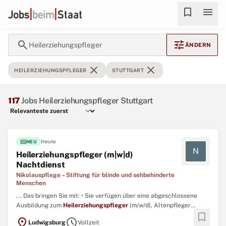
bookmark
menu
search
tune
Heilerziehungspfleger
ÄNDERN
close
close
HEILERZIEHUNGSPFLEGER
STUTTGART
117
Jobs Heilerziehungspfleger Stuttgart
fiber_new
Heute
NEU
N
Heilerziehungspfleger (m|w|d)
Nachtdienst
Nikolauspflege – Stiftung für blinde und sehbehinderte
Menschen
... Das bringen Sie mit: • Sie verfügen über eine abgeschlossene
Ausbildung zum
Heilerziehungspfleger
(m/w/d), Altenpfleger
bookmark
(m/w/d), oder Gesundheits- und Krankenpfleger (m/w/d). ...
location_on
schedule
Ludwigsburg
Vollzeit