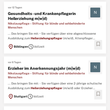
vor 12 Tagen
N
Gesundheits- und Krankenpflegerin
Heilerziehung m|w|d)
Nikolauspflege – Stiftung für blinde und sehbehinderte
Menschen
... Das bringen Sie mit: • Sie verfügen über eine abgeschlossene
Ausbildung zum
Heilerziehungspfleger
(m/w/d), Altenpfleger
bookmark
(m/w/d), oder Gesundheits- und Krankenpfleger (m/w/d). ...
location_on
schedule
Böblingen
Vollzeit
vor 6 Tagen
N
Erzieher im Anerkennungsjahr (m|w|d)
Nikolauspflege – Stiftung für blinde und sehbehinderte
Menschen
... Das bringen Sie mit: - Sie verfügen über eine 2-jährige schulische
Ausbildung zum
Heilerziehungspfleger
(m/w/d) oder Erzieher
bookmark
(m/w/d).- Mit Empathie und Einfühlungsvermögen arbeiten Sie
location_on
schedule
Stuttgart
Vollzeit
engagiert mit blinden und sehbehinderten Kindern und
Jugendlichen mit zusätzlichen Beeinträchtigungen zusammen. ...