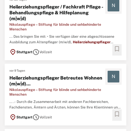
N
Heilerziehungspfleger / Fachkraft Pflege -
Behandlungspflege & Hilfeplanung
(m|w|d)
Nikolauspflege – Stiftung für blinde und sehbehinderte
Menschen
... Das bringen Sie mit: • Sie verfügen über eine abgeschlossene
Ausbildung zum Altenpfleger (m/w/d),
Heilerziehungspfleger
bookmark
(m/w/d) oder Gesundheits- und Krankenpfleger (m/w/d). ...
location_on
schedule
Stuttgart
Vollzeit
vor 9 Tagen
N
Heilerziehungspfleger Betreutes Wohnen
(m|w|d)...
Nikolauspflege – Stiftung für blinde und sehbehinderte
Menschen
... .- Durch die Zusammenarbeit mit anderen Fachbereichen,
Fachdiensten, Ämtern und Ärzten, können Sie Ihre Klientinnen und
bookmark
Klienten optimal fördern.Das bringen Sie mit:- Sie verfügen über
location_on
schedule
Stuttgart
Vollzeit
eine abgeschlossene Ausbildung zum
Heilerziehungspfleger
(m/w/d), Altenpfleger (m/w/d) oder Gesundheits- und (Kinder ...