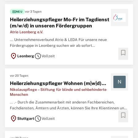
fiber_new
vor 3 Tagen
NEU
Heilerziehungspfleger Mo-Fr im Tagdienst
(m/w/d) in unseren Fördergruppen
Atrio Leonberg e.V.
... Unternehmensverbund Atrio & LEDA Für unsere neue
Fördergruppe in Leonberg suchen wir ab sofort
bookmark
Heilerziehungspfleger
Mo-Fr im Tagdienst (m/w/d) in unseren
location_on
schedule
Leonberg
Vollzeit
Fördergruppen in Vollzeit und unbefristet ohne Schichtdienst (nur
Mo-Fr) Bei Atrio Leonberg denken und leben wir Vielfalt in alle
Richtungen für ...
vor 20 Tagen
N
Heilerziehungspfleger Wohnen (m|w|d)...
Nikolauspflege – Stiftung für blinde und sehbehinderte
Menschen
... .- Durch die Zusammenarbeit mit anderen Fachbereichen,
Fachdiensten, Ämtern und Ärzten, können Sie Ihre Klientinnen und
bookmark
Klienten optimal fördern.Das bringen Sie mit:- Sie verfügen über
location_on
schedule
Stuttgart
Vollzeit
eine abgeschlossene Ausbildung zum
Heilerziehungspfleger
(m/w/d), Altenpfleger (m/w/d) oder Gesundheits- und (Kinder ...