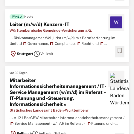
Landes ...
fiber_new
Heute
NEU
W
Leiter (m/w/d) Konzern- IT
Württembergische Gemeinde-Versicherung a.G.
... RisikomanagementVolljurist (m/w/d) mit Berufserfahrung im
Umfeld
IT
-Governance,
IT
-Compliance,
IT
-Recht und
IT
-
bookmark
StandardsAusgeprägtes Interesse an technologischen und
location_on
schedule
Stuttgart
Vollzeit
strategischen
IT
-Themen und gute Kenntnisse in
IT
-technischen
Sachverhalten auf Konzeptions-, Architektur- und Betriebsebene
sowie die ...
vor 22 Tagen
Mitarbeiter
Informationssicherheitsmanagement / IT-
Service Management (w/m/d) im Referat »
IT-Planung und -Steuerung,
Informationssicherheit «
Statistisches Landesamt Baden-Württemberg
... A 12 LBesGBW Mitarbeiter Informationssicherheitsmanagement /
IT
-Service Management (w/m/d) im Referat »
IT
-Planung und -
Steuerung, Informationssicherheit « Vollzeit / unbefristet
location_on
schedule
Fellbach
Vollzeit · Teilzeit