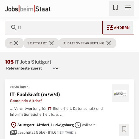
bookmark
menu
search
tune
IT
ÄNDERN
close
close
close
IT
STUTTGART
IT, DATENVERARBEITUNG
105
IT Jobs Stuttgart
vor 20 Tagen
IT-Fachkraft (m/w/d)
Gemeinde Altdorf
... Verantwortung für
IT
-Sicherheit, Datenschutz und
Informationssicherheit (u. a. ...
location_on
schedule
Stuttgart, Altdorf, Ludwigsburg
Vollzeit
bookmark
payments
geschätzt 55k€ - 81k€
(
E 11 TVöD
)