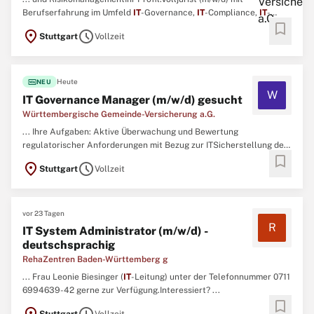
Berufserfahrung im Umfeld
IT
-Governance,
IT
-Compliance,
IT
-
bookmark
Recht und
IT
-StandardsAusgeprägtes Interesse an
location_on
schedule
Stuttgart
Vollzeit
technologischen und strategischen
IT
-Themen und gute Kenntnisse
in
IT
-technischen Sachverhalten auf Konzeptions-, Architektur-
und Betriebsebene ...
fiber_new
Heute
NEU
W
IT Governance Manager (m/w/d) gesucht
Württembergische Gemeinde-Versicherung a.G.
... Ihre Aufgaben: Aktive Überwachung und Bewertung
regulatorischer Anforderungen mit Bezug zur ITSicherstellung der
bookmark
Compliance aller
IT
-Systeme und -Prozesse gemeinsam mit den
location_on
schedule
Stuttgart
Vollzeit
operativen
IT
-AbteilungenDurchführung von Compliance- und
Governance-Reviews von
IT
-Anwendungen und -ProjektenBeratung
von
IT
und ...
vor 23 Tagen
R
IT System Administrator (m/w/d) -
deutschsprachig
RehaZentren Baden-Württemberg g
... Frau Leonie Biesinger (
IT
-Leitung) unter der Telefonnummer 0711
6994639-42 gerne zur Verfügung.Interessiert? ...
bookmark