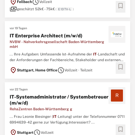
location_on
schedule
Fellbach
Vollzeit
Informationen zum Statistischen Landesamt finden Sie hier.1
bookmark
payments
Zahlen schaffen Wissen: Als größter Informationsdienstleister des
geschätzt 52k€ - 75k€
(
E 13 TV-L
)
...
vor 19 Tagen
IT Enterprise Architect (m/w/d)
NVBW - Nahverkehrsgesellschaft Baden-Württemberg
mbH
... Ihre Aufgaben: Umfassende Ist-Aufnahme der
IT
-Landschaft und
der Anforderungen der Fachbereiche, Stakeholder und externen
bookmark
Partner Erstellung eines Gesamtbildes, Analyse und Bewertung der
location_on
schedule
Stuttgart, Home Office
Vollzeit · Teilzeit
Ist-Situation und Entwicklung einer
IT
-Roadmap
IT
-Strategie und
Aufbau der zugehörigen Prozesse für
IT
-Governance ...
vor 22 Tagen
R
IT-Systemadministrator / Systembetreuer
(m/w/d)
RehaZentren Baden-Württemberg g
... Frau Leonie Biesinger (
IT
-Leitung) unter der Telefonnummer 0711
6994639-42 gerne zur Verfügung.Interessiert? ...
bookmark
location_on
schedule
Stuttgart
Vollzeit