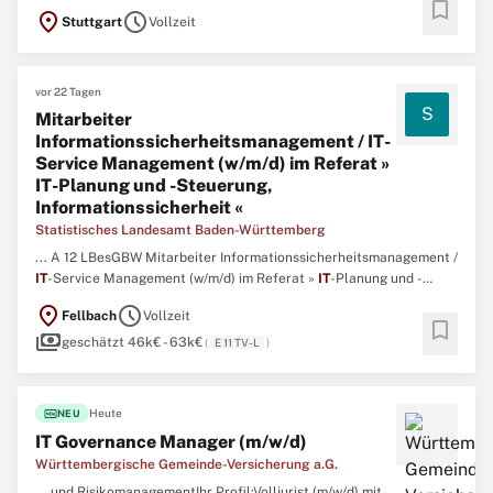
bookmark
gute Kenntnisse in
IT
-technischen Sachverhalten auf Konzeptions-,
location_on
schedule
Stuttgart
Vollzeit
Architektur- und Betriebsebene sowie die Fähigkeit, Verbindungen
zu rechtlichen und regulatorischen Rahmenbedingungen ...
vor 22 Tagen
S
Mitarbeiter
Informationssicherheitsmanagement / IT-
Service Management (w/m/d) im Referat »
IT-Planung und -Steuerung,
Informationssicherheit «
Statistisches Landesamt Baden-Württemberg
... A 12 LBesGBW Mitarbeiter Informationssicherheitsmanagement /
IT
-Service Management (w/m/d) im Referat »
IT
-Planung und -
Steuerung, Informationssicherheit « Vollzeit / unbefristet
location_on
schedule
Fellbach
Vollzeit
(Kennziffer 2626) Zahlen schaffen Wissen: Als größter
bookmark
payments
Informationsdienstleister des Landes Baden-Württemberg erheben
geschätzt 46k€ - 63k€
(
E 11 TV-L
)
wir objektiv ...
fiber_new
Heute
NEU
IT Governance Manager (m/w/d)
Württembergische Gemeinde-Versicherung a.G.
... und RisikomanagementIhr Profil:Volljurist (m/w/d) mit