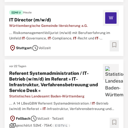
fiber_new
Heute
NEU
W
IT Director (m/w/d)
Württembergische Gemeinde-Versicherung a.G.
... RisikomanagementVolljurist (m/w/d) mit Berufserfahrung im
Umfeld
IT
-Governance,
IT
-Compliance,
IT
-Recht und
IT
-
bookmark
StandardsAusgeprägtes Interesse an technologischen und
location_on
schedule
Stuttgart
Vollzeit
strategischen
IT
-Themen und gute Kenntnisse in
IT
-technischen
Sachverhalten auf Konzeptions-, Architektur- und Betriebsebene
sowie die ...
vor 22 Tagen
Referent Systemadministration / IT-
Betrieb (w/m/d) im Referat » IT-
Infrastruktur, Verfahrensbetreuung und
Service Desk «
Statistisches Landesamt Baden-Württemberg
... A 14 LBesGBW Referent Systemadministration /
IT
-Betrieb
(w/m/d) im Referat »
IT
-Infrastruktur, Verfahrensbetreuung und
Service Desk « Vollzeit / unbefristet (Kennziffer
location_on
schedule
Fellbach
Vollzeit · Teilzeit
3026)Informationen zum Statistischen Landesamt finden Sie hier.
bookmark
payments
1Zahlen schaffen Wissen: Als größter Informationsdienstleister des
geschätzt 52k€ - 75k€
(
E 13 TV-L
)