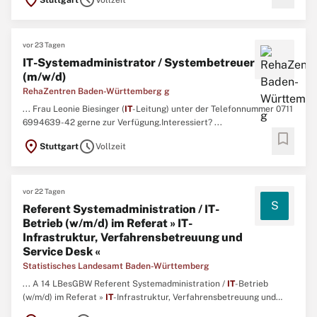
location_on
schedule
Stuttgart
Vollzeit
vor 23 Tagen
IT-Systemadministrator / Systembetreuer
(m/w/d)
RehaZentren Baden-Württemberg g
... Frau Leonie Biesinger (
IT
-Leitung) unter der Telefonnummer 0711
6994639-42 gerne zur Verfügung.Interessiert? ...
bookmark
location_on
schedule
Stuttgart
Vollzeit
vor 22 Tagen
S
Referent Systemadministration / IT-
Betrieb (w/m/d) im Referat » IT-
Infrastruktur, Verfahrensbetreuung und
Service Desk «
Statistisches Landesamt Baden-Württemberg
... A 14 LBesGBW Referent Systemadministration /
IT
-Betrieb
(w/m/d) im Referat »
IT
-Infrastruktur, Verfahrensbetreuung und
Service Desk « Vollzeit / unbefristet (Kennziffer 3026)