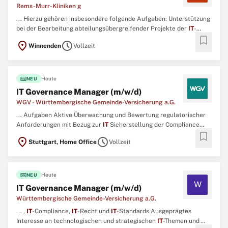
Rems-Murr-Kliniken g
... Hierzu gehören insbesondere folgende Aufgaben: Unterstützung
bei der Bearbeitung abteilungsübergreifender Projekte der
IT
-
bookmark
Leitung und
IT
-Projektleitung Überwachung von Controlling- und
location_on
schedule
Winnenden
Vollzeit
Maßnahmenlisten sowie Begleitung einzelner Projekte innerhalb
der FachbereicheOperative Mitarbeit im Team, insbesondere ...
fiber_new
Heute
NEU
IT Governance Manager (m/w/d)
WGV - Württembergische Gemeinde-Versicherung a.G.
... Aufgaben Aktive Überwachung und Bewertung regulatorischer
Anforderungen mit Bezug zur
IT
Sicherstellung der Compliance
bookmark
aller
IT
-Systeme und -‍Prozesse gemeinsam mit den operativen
IT
-
location_on
schedule
Stuttgart, Home Office
Vollzeit
Abteilungen Durchführung von Compliance- und Governance-
Reviews von
IT
-Anwendungen und -‍Projekten Beratung von
IT
und
...
fiber_new
Heute
NEU
W
IT Governance Manager (m/w/d)
Württembergische Gemeinde-Versicherung a.G.
... ,
IT
-Compliance,
IT
-Recht und
IT
-Standards Ausgeprägtes
Interesse an technologischen und strategischen
IT
-Themen und