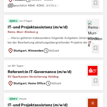
(Kennziffer 2626)Zahlen schaffen Wissen: Als größter
bookmark
payments
Informationsdienstleister des Landes Baden-Württemberg erheben
geschätzt 46k€ - 63k€
(
E 11 TV-L
)
wir objektiv ...
fiber_new
vor 2 Tagen
NEU
IT- und Projektassistenz (m/w/d)
Rems-Murr-Kliniken g
... Hierzu gehören insbesondere folgende Aufgaben: Unterstützung
bei der Bearbeitung abteilungsübergreifender Projekte der
IT
-
bookmark
Leitung und
IT
-Projektleitung Überwachung von Controlling- und
location_on
schedule
Stuttgart, Winnenden
Vollzeit
Maßnahmenlisten sowie Begleitung einzelner Projekte innerhalb
der FachbereicheOperative Mitarbeit im Team, insbesondere ...
vor 30+ Tagen
Referent:in IT-Governance (m/w/d)
SV Sparkassen-Versicherung Holding
bookmark
location_on
schedule
Stuttgart, Home Office
Vollzeit
fiber_new
Heute
NEU
R
IT- und Projektassistenz (m/w/d)