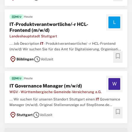
fiber_new
Heute
NEU
L
IT-Produktverantwortliche/-r HCL-
Frontend (m/w/d)
Landeshauptstadt Stuttgart
... Job Description
IT
- Produktverantwortliche/ -r HCL-Frontend
(m/w/d) Wir suchen Sie für das Amt für Digitalisierung, Organisation
bookmark
und
IT
(DO.IT) der Landeshauptstadt Stuttgart. Die Stelle ist
location_on
schedule
Böblingen
Vollzeit
unbefristet zu besetzen. ...
fiber_new
Heute
NEU
W
IT Governance Manager (m/w/d)
WGV - Württembergische Gemeinde-Versicherung a.G.
... Wir suchen für unseren Standort Stuttgart einen
IT
Governance
Manager (m/w/d). Original Stellenanzeige auf StepStone.de
bookmark
bit.ly/4w2X7RCAPCT1_DE ...
location_on
schedule
Stuttgart
Vollzeit