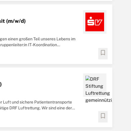
it (m/w/d)
ngen einen großen Teil unseres Lebens im
Gruppenleiter:in IT‑Koordination
 ...
bookmark
)
r Luft und sichere Patiententransporte
ige DRF Luftrettung. Wir sind eine der
..
bookmark