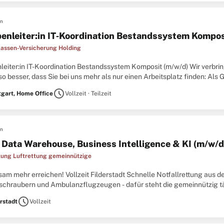
en
enleiter:in IT‑Koordination Bestandssystem Kompos
assen-Versicherung Holding
leiter:in IT-Koordination Bestandssystem Komposit (m/w/d) Wir verbri
o besser, dass Sie bei uns mehr als nur einen Arbeitsplatz finden: Als 
ssystem Komposit (m/w/d) gestalten Sie die Weiterentwicklung unseres
schedule
tgart, Home Office
Vollzeit · Teilzeit
en
r Data Warehouse, Business Intelligence & KI (m/w/d
tung Luftrettung gemeinnützige
m mehr erreichen! Vollzeit Filderstadt Schnelle Notfallrettung aus de
schraubern und Ambulanzflugzeugen - dafür steht die gemeinnützig tät
en Luftrettungsorganisationen in Europa und fliegen mehr als 40.000 .
schedule
erstadt
Vollzeit