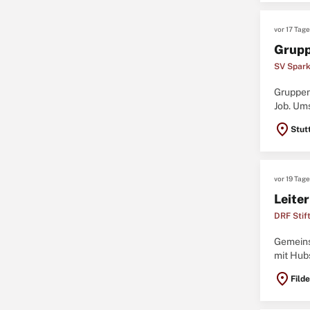
vor 17 Tag
Grupp
SV Spark
Gruppen
Job. Ums
Bestand
location_on
Stut
vor 19 Tag
Leite
DRF Stif
Gemeinsa
mit Hub
führend
location_on
Fild