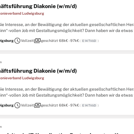
äftsführung Diakonie (w/m/d)
konieverband Ludwigsburg
ie Interesse, an der Bewältigung der aktuellen gesellschaftlichen H
Sinn“-vollen Job mit Gestaltungsmöglichkeit? Dann haben wir da etwas 
burg (KDV) ist Träger verschiedener diakonischer Beratungs- und Hilf
schedule
payments
igsburg
Vollzeit
geschätzt 68k€ - 97k€
(
E 14 TVöD
)
en
äftsführung Diakonie (w/m/d)
konieverband Ludwigsburg
ie Interesse, an der Bewältigung der aktuellen gesellschaftlichen H
Sinn“-vollen Job mit Gestaltungsmöglichkeit? Dann haben wir da etwas 
burg (KDV) ist Träger verschiedener diakonischer Beratungs- und Hilf
schedule
payments
igsburg
Vollzeit
geschätzt 68k€ - 97k€
(
E 14 TVöD
)
en