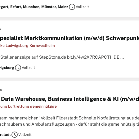
schedule
tgart, Erfurt, München, Münster, Mainz
Vollzeit
n
pezialist Marktkommunikation (m/w/d) Schwerpunkt
rke Ludwigsburg Kornwestheim
l Stellenanzeige auf StepStone.de bit.ly/4w2X7RCAPCT1_DE ...
schedule
igsburg
Vollzeit
en
r Data Warehouse, Business Intelligence & KI (m/w/d
tung Luftrettung gemeinnützige
m mehr erreichen! Vollzeit Filderstadt Schnelle Notfallrettung aus de
schraubern und Ambulanzflugzeugen - dafür steht die gemeinnützig tät
en Luftrettungsorganisationen in Europa und fliegen mehr ...
schedule
erstadt
Vollzeit