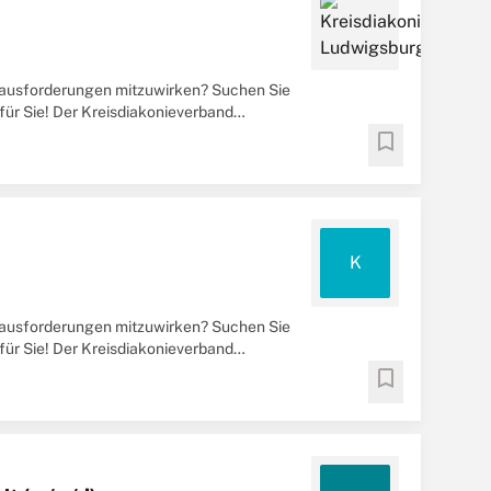
erausforderungen mitzuwirken? Suchen Sie
für Sie! Der Kreisdiakonieverband
sangebote ...
bookmark
K
erausforderungen mitzuwirken? Suchen Sie
für Sie! Der Kreisdiakonieverband
sangebote ...
bookmark