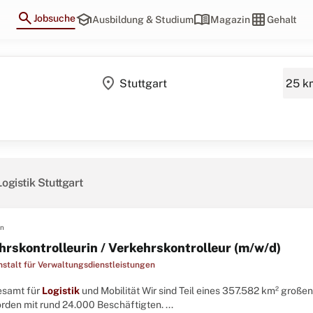
search
school
menu_book
grid_on
Jobsuche
Ausbildung & Studium
Magazin
Gehalt
location_on
Logistik Stuttgart
en
hrskontrolleurin / Verkehrskontrolleur (m/w/d)
stalt für Verwaltungsdienstleistungen
desamt für
Logistik
und Mobilität Wir sind Teil eines 357.582 km² große
rden mit rund 24.000 Beschäftigten. ...