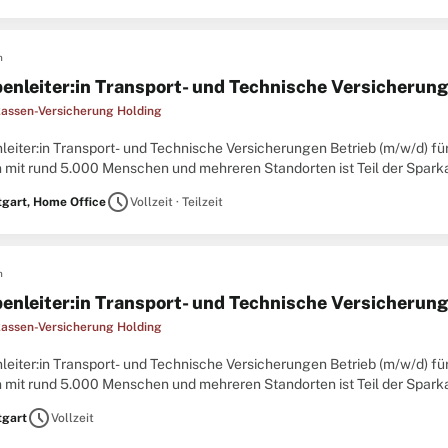
n
enleiter:in Transport- und Technische Versicherung
assen-Versicherung Holding
eiter:in Transport- und Technische Versicherungen Betrieb (m/w/d) für
 mit rund 5.000 Menschen und mehreren Standorten ist Teil der Sparka
icherungen. Mit innovativen Produkten sind wir am Markt bestens ...
schedule
tgart, Home Office
Vollzeit · Teilzeit
n
enleiter:in Transport- und Technische Versicherung
assen-Versicherung Holding
eiter:in Transport- und Technische Versicherungen Betrieb (m/w/d) für
 mit rund 5.000 Menschen und mehreren Standorten ist Teil der Sparka
icherungen. Mit innovativen Produkten sind wir am Markt bestens ...
schedule
tgart
Vollzeit