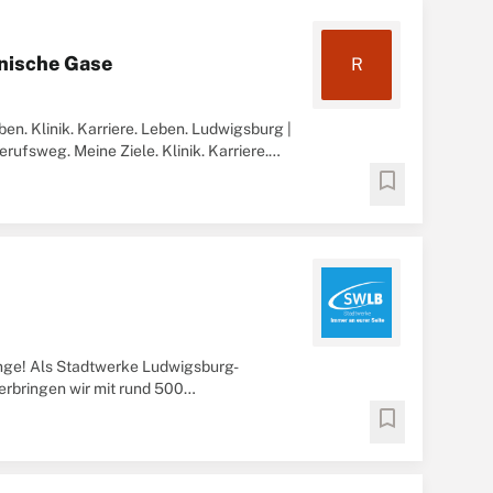
inische Gase
R
en. Klinik. Karriere. Leben. Ludwigsburg |
rufsweg. Meine Ziele. Klinik. Karriere.
bookmark
enge! Als Stadtwerke Ludwigsburg-
rbringen wir mit rund 500
ag für Tag an den ...
bookmark