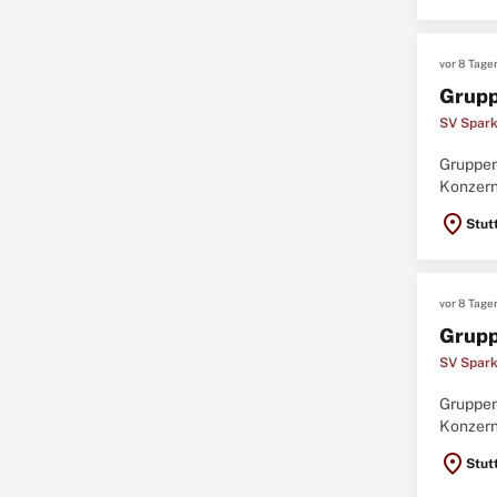
vor 8 Tage
Grupp
SV Spark
Gruppenl
Konzern
von Vers
location_on
Stut
vor 8 Tage
Grupp
SV Spark
Gruppenl
Konzern
von Vers
location_on
Stut