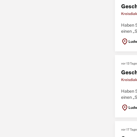
Gesch
Kreisdia
Haben S
einen „
Ludwigs
location_on
Ludw
vor 13 Tag
Gesch
Kreisdia
Haben S
einen „
Ludwigs
location_on
Ludw
vor 17 Tag