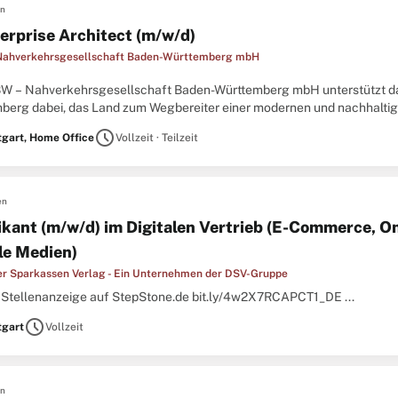
en
terprise Architect (m/w/d)
Nahverkehrsgesellschaft Baden-Württemberg mbH
W – Nahverkehrsgesellschaft Baden-Württemberg mbH unterstützt das
berg dabei, das Land zum Wegbereiter einer modernen und nachhaltig
Herausforderung gewachsen zu sein, beschäftigen wir Expertinnen und E
schedule
tgart, Home Office
Vollzeit · Teilzeit
en
ikant (m/w/d) im Digitalen Vertrieb (E-Commerce, O
ale Medien)
r Sparkassen Verlag - Ein Unternehmen der DSV-Gruppe
l Stellenanzeige auf StepStone.de bit.ly/4w2X7RCAPCT1_DE ...
schedule
tgart
Vollzeit
en