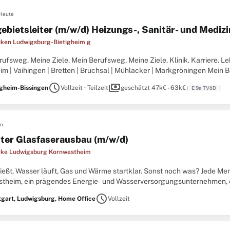
Heute
ebietsleiter (m/w/d) Heizungs-, Sanitär- und Mediz
iken Ludwigsburg-Bietigheim g
ufsweg. Meine Ziele. Mein Berufsweg. Meine Ziele. Klinik. Karriere. Leb
im | Vaihingen | Bretten | Bruchsal | Mühlacker | Markgröningen Mein Be
linik. Karriere. Leben. RKH Gesundheit – ...
schedule
payments
igheim-Bissingen
Vollzeit · Teilzeit
geschätzt 47k€ - 63k€
(
E 9a TVöD
)
en
iter Glasfaserausbau (m/w/d)
rke Ludwigsburg Kornwestheim
ließt, Wasser läuft, Gas und Wärme startklar. Sonst noch was? Jede M
theim, ein prägendes Energie- und Wasserversorgungsunternehmen, e
tenden, Dienstleistungen für die Menschen in der Region. Wir arbeiten T
schedule
tgart, Ludwigsburg, Home Office
Vollzeit