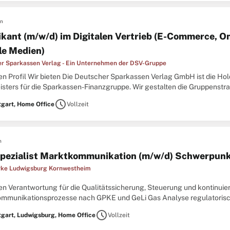
en
ikant (m/w/d) im Digitalen Vertrieb (E-Commerce, O
ale Medien)
r Sparkassen Verlag - Ein Unternehmen der DSV-Gruppe
n Profil Wir bieten Die Deutscher Sparkassen Verlag GmbH ist die Hold
isters für die Sparkassen-Finanzgruppe. Wir gestalten die Gruppenstra
hr und der Vertrieb der DSV-Gruppe und mit Shared Services in ...
schedule
tgart, Home Office
Vollzeit
n
pezialist Marktkommunikation (m/w/d) Schwerpunkt
rke Ludwigsburg Kornwestheim
n Verantwortung für die Qualitätssicherung, Steuerung und kontinuier
mmunikationsprozesse nach GPKE und GeLi Gas Analyse regulatoris
icher Vorgaben in effiziente Fach-, Prozess- und Systemlösungen Ident
schedule
tgart, Ludwigsburg, Home Office
Vollzeit