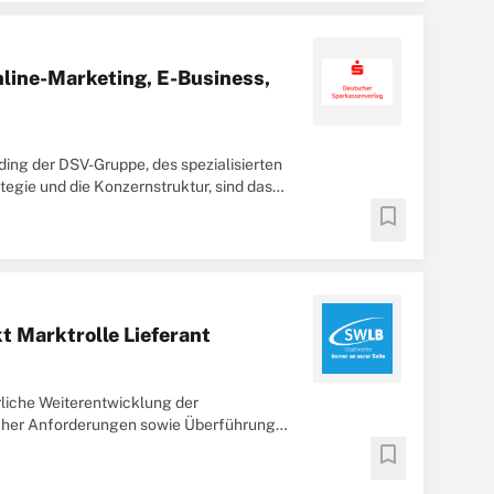
nline-Marketing, E-Business,
ing der DSV-Gruppe, des spezialisierten
tegie und die Konzernstruktur, sind das
bookmark
 Marktrolle Lieferant
liche Weiterentwicklung der
cher Anforderungen sowie Überführung
ifikation und Umsetzung ...
bookmark