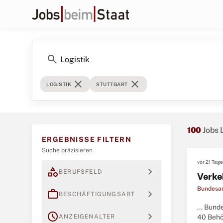
search
close
close
LOGISTIK
STUTTGART
100
Jobs 
ERGEBNISSE FILTERN
Suche präzisieren
vor 21 Tag
category
expand_more
BERUFSFELD
Verke
Bundesan
work
expand_more
BESCHÄFTIGUNGSART
... Bun
schedule
expand_more
ANZEIGENALTER
40 Behö