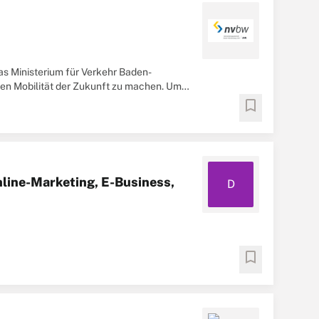
 Ministerium für Verkehr Baden-
en Mobilität der Zukunft zu machen. Um
xperten in ...
bookmark
nline-Marketing, E-Business,
D
bookmark