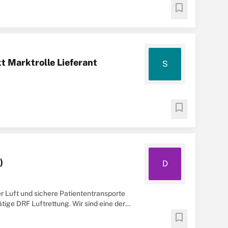
bookmark
 Marktrolle Lieferant
S
bookmark
)
D
r Luft und sichere Patiententransporte
ige DRF Luftrettung. Wir sind eine der
bookmark