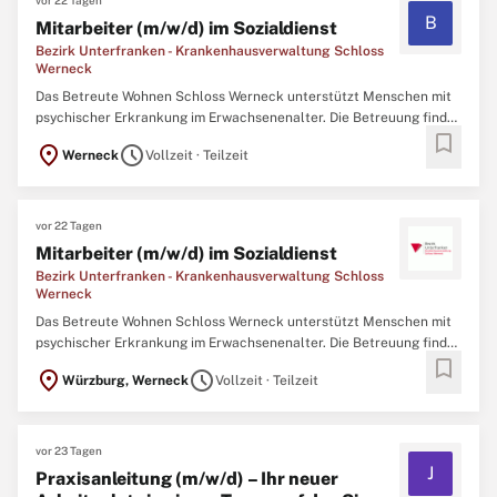
vor 22 Tagen
B
Mitarbeiter (m/w/d) im Sozialdienst
Bezirk Unterfranken - Krankenhausverwaltung Schloss
Werneck
Das Betreute Wohnen Schloss Werneck unterstützt Menschen mit
psychischer Erkrankung im Erwachsenenalter. Die Betreuung findet
bookmark
ambulant statt und ist für Menschen geeignet, die aufgrund der
location_on
schedule
Werneck
Vollzeit · Teilzeit
Erkrankung Unterstützung benötigen, jedoch nicht ganztags oder
vollständig auf Betreuung oder auf Pflege angewiesen ...
vor 22 Tagen
Mitarbeiter (m/w/d) im Sozialdienst
Bezirk Unterfranken - Krankenhausverwaltung Schloss
Werneck
Das Betreute Wohnen Schloss Werneck unterstützt Menschen mit
psychischer Erkrankung im Erwachsenenalter. Die Betreuung findet
bookmark
ambulant statt und ist für Menschen geeignet, die aufgrund der
location_on
schedule
Würzburg, Werneck
Vollzeit · Teilzeit
Erkrankung Unterstützung benötigen, jedoch nicht ganztags oder
vollständig auf Betreuung oder auf Pflege angewiesen ...
vor 23 Tagen
J
Praxisanleitung (m/w/d) – Ihr neuer