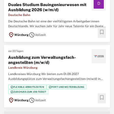
D
Duales Studium Bauingenieurwesen mit
Ausbildung 2026 (w/m/d)
Deutsche Bahn
Die Deutsche Bahn ist eine der vielfältigsten Arbeitgeber:innen
Deutschlands. Wir suchen Jahr für Jahr neue Talente für ein Duales
bookmark
Studium. Bei uns kannst du einsteigen und gleichzeitig an einer
location_on
schedule
Würzburg
Vollzeit
Hochschule studieren: durch die Kombination von Praxis und
Theorie das perfekte Sprungbrett für deine Karriere ...
vor 23 Tagen
Ausbildung zum Verwaltungs­fach­
angestellten (m/w/d)
Landkreis Würzburg
Landkreises Würzburg Wir bieten zum 01.09.2027
Ausbildungsplätze zum Verwaltungsfachangestellten (m/w/d) in
der Fachrichtung allgemeine innere Verwaltung des Freistaates
check_circle
check_circle
FLEXIBLE ARBEITSZEITEN
FORT- UND WEITERBILDUNG
Bayern und Kommunalverwaltung an. Ausbildungsinhalte: Während
check_circle
ZUSCHUSS ZUM JOB-TICKET
der dreijährigen dualen Ausbildung lernen Sie u. a. folgende
bookmark
Ausbildungsinhalte ...
location_on
schedule
Würzburg
Vollzeit