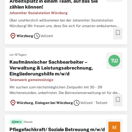
Arbeitsplatz in einem Team, auf das Sie
zählen können!
Johanniter Sozialstation Würzburg
Über unsHerzlich willkommen bei der Johanniter Sozialstation
Würzburg! Wir freuen uns, dass Sie sich für unseren ambulanten
bookmark
Pflegedienst in Würzburg interessieren. Seit 31 Jahren unterstützen
location_on
schedule
Würzburg
Vollzeit
wir Patient:innen in Würzburg und im Umkreis von etwa 10
Kilometern zuverlässig im Alltag. Unser Team arbeitet ...
vor 19 Tagen
Kaufmännischer Sachbearbeiter –
Verwaltung & Leistungsabrechnung,
Eingliederungshilfe m/w/d
Tatenwerk gemeinnützige
Wir suchen zum nächstmöglichen Zeitpunkt mit 30 - 39
Wochenstunden, unbefristet. Die Betreutenverwaltung ist für die
bookmark
Verwaltung unserer rund 1.100 Klient:innen im St. Josefs-Stift und
location_on
schedule
Würzburg, Eisingen bei Würzburg
Vollzeit · Teilzeit
Erthal Sozialwerk zuständig. Wir sind zentraler Ansprechpartner
für Angehörige/gesetzliche Betreuter und Kostenträger ...
fiber_new
Heute
NEU
M
Pflegefachkraft/ Soziale Betreuung m/w/d