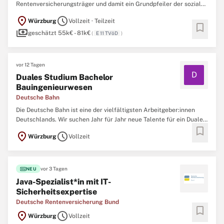
Rentenversicherungsträger und damit ein Grundpfeiler der sozialen
Sicherheit in Deutschland. Wir begleiten die Menschen ihr
location_on
schedule
Würzburg
Vollzeit · Teilzeit
gesamtes Leben lang – vom Berufsanfang bis ins Rentenalter. 24,2
bookmark
payments
Millionen Versicherte, 10,8 Millionen Rentner*innen ...
geschätzt 55k€ - 81k€
(
E 11 TVöD
)
vor 12 Tagen
D
Duales Studium Bachelor
Bauingenieurwesen
Deutsche Bahn
Die Deutsche Bahn ist eine der vielfältigsten Arbeitgeber:innen
Deutschlands. Wir suchen Jahr für Jahr neue Talente für ein Duales
bookmark
Studium. Bei uns kannst du einsteigen und gleichzeitig an einer
location_on
schedule
Würzburg
Vollzeit
Hochschule studieren: durch die Kombination von Praxis und
Theorie das perfekte Sprungbrett für deine Karriere.Du ...
fiber_new
vor 3 Tagen
NEU
Java-Spezialist*in mit IT-
Sicherheitsexpertise
Deutsche Rentenversicherung Bund
bookmark
location_on
schedule
Würzburg
Vollzeit