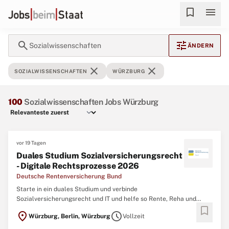
bookmark
menu
search
tune
Sozialwissenschaften
ÄNDERN
close
close
SOZIALWISSENSCHAFTEN
WÜRZBURG
100
Sozialwissenschaften Jobs Würzburg
vor 19 Tagen
Duales Studium Sozialversicherungsrecht
- Digitale Rechtsprozesse 2026
Deutsche Rentenversicherung Bund
Starte in ein duales Studium und verbinde
Sozialversicherungsrecht und IT und helfe so Rente, Reha und
bookmark
Versicherung für Millionen Menschen zugänglich zu machen.
location_on
schedule
Würzburg, Berlin, Würzburg
Vollzeit
Warum dieses duale Studium? Weil du nicht nur studierst, sondern
Systeme mitgestaltest. Du verbindest Sozialversicherungsrecht mit