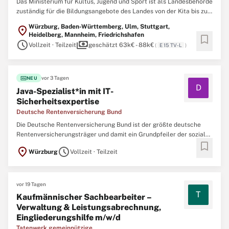
Das Ministerium für Kultus, Jugend und Sport ist als Landesbehörde
zuständig für die Bildungsangebote des Landes von der Kita bis zur
Hochschulreife. Ihr Ziel: Lehrkraft (m/w/d) im Bereich Gesundheit
Würzburg, Baden-Württemberg, Ulm, Stuttgart,
location_on
an beruflichen Schulen in Baden-Württemberg Aufgaben Die
Heidelberg, Mannheim, Friedrichshafen
bookmark
Vermittlung von beruflichen und übergreifenden ...
schedule
payments
Vollzeit · Teilzeit
geschätzt 63k€ - 88k€
(
E 15 TV-L
)
fiber_new
vor 3 Tagen
NEU
D
Java-Spezialist*in mit IT-
Sicherheitsexpertise
Deutsche Rentenversicherung Bund
Die Deutsche Rentenversicherung Bund ist der größte deutsche
Rentenversicherungsträger und damit ein Grundpfeiler der sozialen
bookmark
Sicherheit in Deutschland. Wir begleiten die Menschen ihr
location_on
schedule
Würzburg
Vollzeit · Teilzeit
gesamtes Leben lang – vom Berufsanfang bis ins Rentenalter. 24,2
Millionen Versicherte, 10,8 Millionen Rentner*innen ...
vor 19 Tagen
T
Kaufmännischer Sachbearbeiter –
Verwaltung & Leistungsabrechnung,
Eingliederungshilfe m/w/d
Tatenwerk gemeinnützige