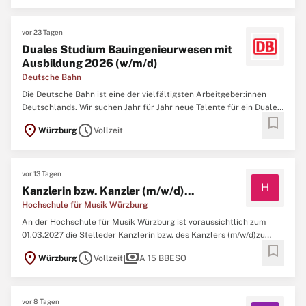
vor 23 Tagen
Duales Studium Bauingenieurwesen mit
Ausbildung 2026 (w/m/d)
Deutsche Bahn
Die Deutsche Bahn ist eine der vielfältigsten Arbeitgeber:innen
Deutschlands. Wir suchen Jahr für Jahr neue Talente für ein Duales
bookmark
Studium. Bei uns kannst du einsteigen und gleichzeitig an einer
location_on
schedule
Würzburg
Vollzeit
Hochschule studieren: durch die Kombination von Praxis und
Theorie das perfekte Sprungbrett für deine Karriere.Du ...
vor 13 Tagen
H
Kanzlerin bzw. Kanzler (m/w/d)...
Hochschule für Musik Würzburg
An der Hochschule für Musik Würzburg ist voraussichtlich zum
01.03.2027 die Stelleder Kanzlerin bzw. des Kanzlers (m/w/d)zu
bookmark
besetzen.Die Hochschule für Musik Würzburg ist eine international
location_on
schedule
payments
Würzburg
Vollzeit
A 15 BBESO
renommierte Musikhochschule mit hoher künstlerischer und
wissenschaftlicher Reputation. Das Studienangebot umfasst ...
vor 8 Tagen