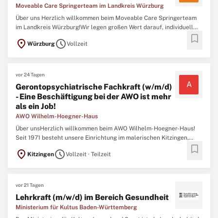
Moveable Care Springerteam im Landkreis Würzburg
Über uns Herzlich willkommen beim Moveable Care Springerteam
im Landkreis Würzburg!Wir legen großen Wert darauf, individuell
bookmark
auf die Bedürfnisse unserer Bewohner:innen einzugehen und für
location_on
schedule
Würzburg
Vollzeit
eine professionelle Pflege zu sorgen. Abgeschlossene dreijährige
Berufsausbildung als Altenpfleger:in, Pflegefachkraft ...
vor 24 Tagen
A
Gerontopsychiatrische Fachkraft (w/m/d)
- Eine Beschäftigung bei der AWO ist mehr
als ein Job!
AWO Wilhelm-Hoegner-Haus
Über unsHerzlich willkommen beim AWO Wilhelm-Hoegner-Haus!
Seit 1971 besteht unsere Einrichtung im malerischen Kitzingen,
bookmark
genauer gesagt im Stadtteil Siedlung. Unser Haus dient als
location_on
schedule
Kitzingen
Vollzeit · Teilzeit
Zufluchtsort und Lebensraum für jene, die aufgrund körperlicher,
psychischer oder kognitiver Einschränkungen nicht mehr ...
vor 21 Tagen
Lehrkraft (m/w/d) im Bereich Gesundheit
Ministerium für Kultus Baden-Württemberg