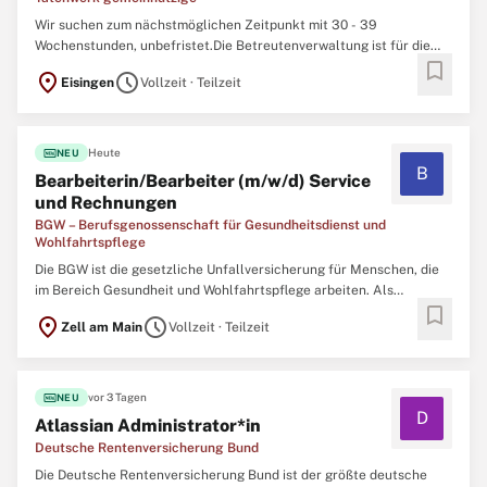
Wir suchen zum nächstmöglichen Zeitpunkt mit 30 - 39
Wochenstunden, unbefristet.Die Betreutenverwaltung ist für die
bookmark
Verwaltung unserer rund 1.100 Klient:innen im St. Josefs-Stift und
location_on
schedule
Eisingen
Vollzeit · Teilzeit
Erthal Sozialwerk zuständig. Wir sind zentraler Ansprechpartner
für Angehörige/gesetzliche Betreuter und Kostenträger ...
fiber_new
Heute
NEU
B
Bearbeiterin/Bearbeiter (m/w/d) Service
und Rechnungen
BGW – Berufsgenossenschaft für Gesundheitsdienst und
Wohlfahrtspflege
Die BGW ist die gesetzliche Unfallversicherung für Menschen, die
im Bereich Gesundheit und Wohlfahrtspflege arbeiten. Als
bookmark
Arbeitgeberin bieten wir 1000 UNDEIN GRUND, Teil von uns zu
location_on
schedule
Zell am Main
Vollzeit · Teilzeit
werden – zum Beispiel in Würzburg als Bearbeiterin/Bearbeiter
(m/w/d) Service und Rechnungen Sinnstiftende Tätigkeit Sicherer
...
fiber_new
vor 3 Tagen
NEU
D
Atlassian Administrator*in
Deutsche Rentenversicherung Bund
Die Deutsche Rentenversicherung Bund ist der größte deutsche