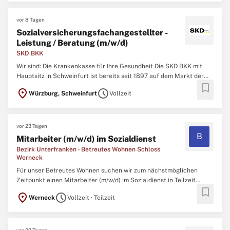
digitalen ...
vor 8 Tagen
Sozialversicherungsfachangestellter -
Leistung / Beratung (m/w/d)
SKD BKK
Wir sind: Die Krankenkasse für Ihre Gesundheit Die SKD BKK mit
Hauptsitz in Schweinfurt ist bereits seit 1897 auf dem Markt der
bookmark
gesetzlichen Krankenversicherung tätig. Wir sind geöffnet für die
location_on
schedule
Würzburg, Schweinfurt
Vollzeit
Bundesländer Bayern, Baden-Württemberg, Bremen, Berlin,
Hamburg, Hessen, Niedersachsen, Nordrhein-Westfalen ...
vor 23 Tagen
B
Mitarbeiter (m/w/d) im Sozialdienst
Bezirk Unterfranken - Betreutes Wohnen Schloss
Werneck
Für unser Betreutes Wohnen suchen wir zum nächstmöglichen
Zeitpunkt einen Mitarbeiter (m/w/d) im Sozialdienst in Teilzeit
bookmark
(29,25 Std./Woche), befristet als Mutterschutz- &
location_on
schedule
Werneck
Vollzeit · Teilzeit
Elternzeitvertretung für 1 Jahr, mit Aussicht auf
Weiterbeschäftigung Ihre Aufgaben Unterstützung, Anleitung,
Motivation und Training ...