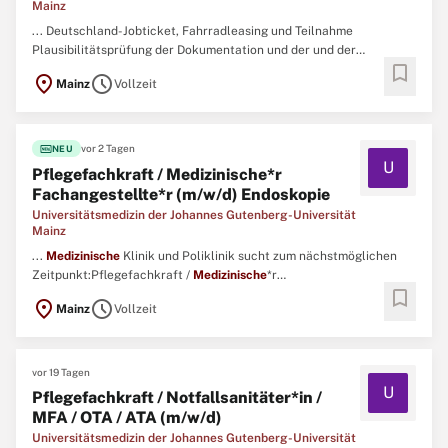
Mainz
... Deutschland-Jobticket, Fahrradleasing und Teilnahme
Plausibilitätsprüfung der Dokumentation und der und der
bookmark
KrankenkassenAbgeschlossene Ausbildung als Pflegefachkraft
location_on
schedule
Mainz
Vollzeit
(Abgeschlossene Weiterbildung als
Medizinische
Kodierfachkraft
(m/w/d) ist von VorteilKenntnisse und Erfahrungen in der
Dokumentation ...
fiber_new
vor 2 Tagen
NEU
U
Pflegefachkraft / Medizinische*r
Fachangestellte*r (m/w/d) Endoskopie
Universitätsmedizin der Johannes Gutenberg-Universität
Mainz
...
Medizinische
Klinik und Poliklinik sucht zum nächstmöglichen
Zeitpunkt:Pflegefachkraft /
Medizinische
*r
bookmark
Fachangestellte
*r(m/w/d) EndoskopieWir bieten Ihnen:Tätigkeit in
location_on
schedule
Mainz
Vollzeit
einer großen FunktionsabteilungGesamtes Spektrum
endoskopischer undsonographischer Untersuchungen -
SchwerpunktERCP, Diagnostik/Therapie ...
vor 19 Tagen
U
Pflegefachkraft / Notfallsanitäter*in /
MFA / OTA / ATA (m/w/d)
Universitätsmedizin der Johannes Gutenberg-Universität