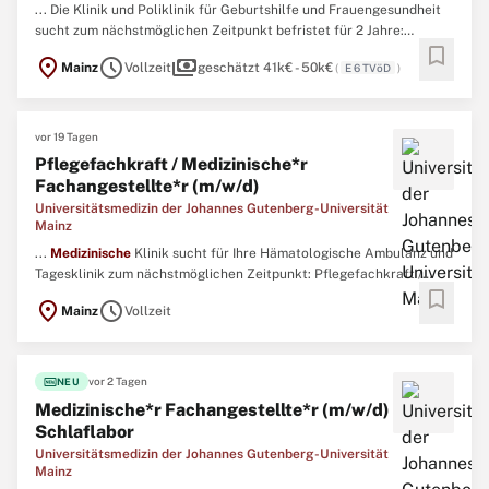
... Die Klinik und Poliklinik für Geburtshilfe und Frauengesundheit
sucht zum nächstmöglichen Zeitpunkt befristet für 2 Jahre:
bookmark
Medizinische
*r
Fachangestellte
*r (m/w/d) für das BrustzentrumWir
location_on
schedule
payments
Mainz
Vollzeit
geschätzt 41k€ - 50k€
(
E 6 TVöD
)
bieten Ihnen:Strukturierte Einarbeitung in das Aufgabengebiet
Hervorragende Entwicklungs-, Fort- und
Weiterbildungsmöglichkeiten ...
vor 19 Tagen
Pflegefachkraft / Medizinische*r
Fachangestellte*r (m/w/d)
Universitätsmedizin der Johannes Gutenberg-Universität
Mainz
...
Medizinische
Klinik sucht für Ihre Hämatologische Ambulanz und
Tagesklinik zum nächstmöglichen Zeitpunkt: Pflegefachkraft /
bookmark
Medizinische
*r
Fachangestellte
*r (m/w/d) Wir bieten
location_on
schedule
Mainz
Vollzeit
Ihnen:Abwechslungsreiches und spannendes Arbeitsumfeld in einer
Klinik mit breitem BehandlungsspektrumEinsatz werktags
innerhalb ...
fiber_new
vor 2 Tagen
NEU
Medizinische*r Fachangestellte*r (m/w/d)
Schlaflabor
Universitätsmedizin der Johannes Gutenberg-Universität
Mainz