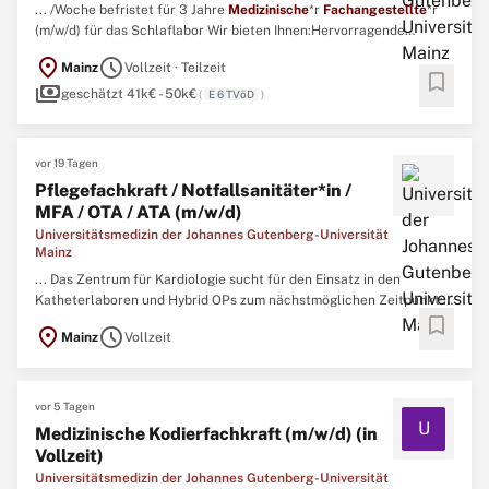
... /Woche befristet für 3 Jahre
Medizinische
*r
Fachangestellte
*r
(m/w/d) für das Schlaflabor Wir bieten Ihnen:Hervorragende
Entwicklungs-, Fort- und WeiterbildungsmöglichkeitenFlexible
location_on
schedule
Mainz
Vollzeit · Teilzeit
ArbeitszeitenMitarbeit in einem sympathischen und
bookmark
payments
wertschätzenden UmfeldStrukturierte EinarbeitungVergütung
geschätzt 41k€ - 50k€
(
E 6 TVöD
)
gemäß Haustarifvertrag ...
vor 19 Tagen
Pflegefachkraft / Notfallsanitäter*in /
MFA / OTA / ATA (m/w/d)
Universitätsmedizin der Johannes Gutenberg-Universität
Mainz
... Das Zentrum für Kardiologie sucht für den Einsatz in den
Katheterlaboren und Hybrid OPs zum nächstmöglichen Zeitpunkt:
bookmark
Pflegefachkraft / Notfallsanitäter*in /
MFA
/ OTA / ATA (m/w/d) Wir
location_on
schedule
Mainz
Vollzeit
bieten Ihnen:Herausfordernde Tätigkeit mit
GestaltungsspielraumMitarbeit in einem sympathischen und
wertschätzenden ...
vor 5 Tagen
U
Medizinische Kodierfachkraft (m/w/d) (in
Vollzeit)
Universitätsmedizin der Johannes Gutenberg-Universität