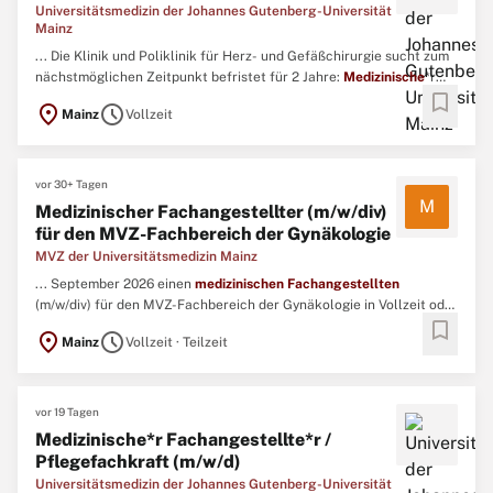
Universitätsmedizin der Johannes Gutenberg-Universität
Mainz
... Die Klinik und Poliklinik für Herz- und Gefäßchirurgie sucht zum
nächstmöglichen Zeitpunkt befristet für 2 Jahre:
Medizinische
*r
bookmark
Fachangestellte
*r (m/w/d) Schwerpunkt Heart Failure Assistenz
location_on
schedule
Mainz
Vollzeit
Wir bieten Ihnen:Geregelte Arbeitszeiten primär im Tagdienst von
Montag bis FreitagGute WeiterbildungsmöglichkeitenVergütung ...
vor 30+ Tagen
M
Medizinischer Fachangestellter (m/w/div)
für den MVZ-Fachbereich der Gynäkologie
MVZ der Universitätsmedizin Mainz
... September 2026 einen
medizinischen
Fachangestellten
(m/w/div) für den MVZ-Fachbereich der Gynäkologie in Vollzeit oder
bookmark
Teilzeit. ...
location_on
schedule
Mainz
Vollzeit · Teilzeit
vor 19 Tagen
Medizinische*r Fachangestellte*r /
Pflegefachkraft (m/w/d)
Universitätsmedizin der Johannes Gutenberg-Universität