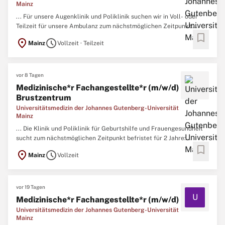
Mainz
... Für unsere Augenklinik und Poliklinik suchen wir in Voll- oder
Teilzeit für unsere Ambulanz zum nächstmöglichen Zeitpunkt:
bookmark
Medizinische
*r
Fachangestellte
*r / Pflegefachkraft (m/w/d) Wir
location_on
schedule
Mainz
Vollzeit · Teilzeit
bieten Ihnen:Interessantes Arbeitsfeld mit
EntwicklungsperspektivenBeschäftigung in Voll- oder
Teilzeit.Dienstmodelle ...
vor 8 Tagen
Medizinische*r Fachangestellte*r (m/w/d)
Brustzentrum
Universitätsmedizin der Johannes Gutenberg-Universität
Mainz
... Die Klinik und Poliklinik für Geburtshilfe und Frauengesundheit
sucht zum nächstmöglichen Zeitpunkt befristet für 2 Jahre:
bookmark
Medizinische
*r
Fachangestellte
*r (m/w/d) für das Brustzentrum Wir
location_on
schedule
Mainz
Vollzeit
bieten Ihnen:Strukturierte Einarbeitung in das
AufgabengebietHervorragende Entwicklungs-, Fort- und
WeiterbildungsmöglichkeitenVergütung ...
vor 19 Tagen
U
Medizinische*r Fachangestellte*r (m/w/d)
Universitätsmedizin der Johannes Gutenberg-Universität
Mainz