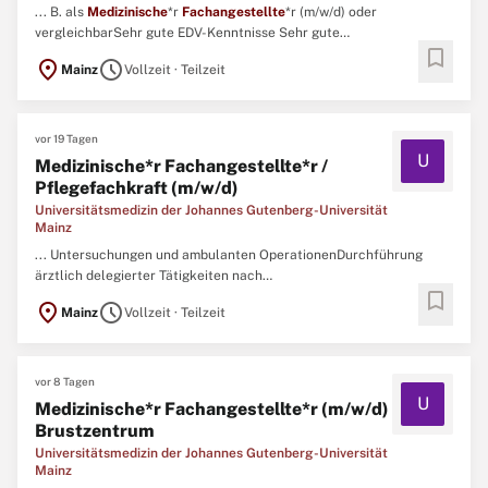
... B. als
Medizinische
*r
Fachangestellte
*r (m/w/d) oder
vergleichbarSehr gute EDV-Kenntnisse Sehr gute
bookmark
Deutschkenntnisse Kritische und präzise
location_on
schedule
Mainz
Vollzeit · Teilzeit
ArbeitsweiseKontakt:UNIVERSITÄTSMEDIZIN der Johannes
Gutenberg-Universität Mainz Hals-, Nasen-, Ohren-Klinik und
Poliklinik Ihr Ansprechpartner bei fachlichen ...
vor 19 Tagen
U
Medizinische*r Fachangestellte*r /
Pflegefachkraft (m/w/d)
Universitätsmedizin der Johannes Gutenberg-Universität
Mainz
... Untersuchungen und ambulanten OperationenDurchführung
ärztlich delegierter Tätigkeiten nach
bookmark
UnterweisungPraxisorganisation: Telefonie, Terminkoordination,
location_on
schedule
Mainz
Vollzeit · Teilzeit
Akten- und BefundverwaltungBerufsgruppenübergreifende
Zusammenarbeit Bestell-, Lager- und KontrollwesenIhr
Profil:Abgeschlossene Ausbildung als
Medizinische
...
vor 8 Tagen
U
Medizinische*r Fachangestellte*r (m/w/d)
Brustzentrum
Universitätsmedizin der Johannes Gutenberg-Universität
Mainz