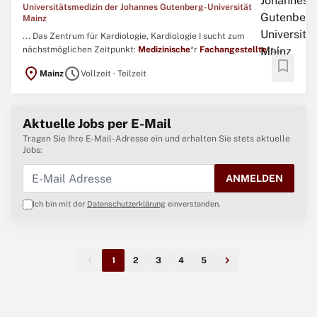
Universitätsmedizin der Johannes Gutenberg-Universität
Mainz
... Das Zentrum für Kardiologie, Kardiologie I sucht zum
nächstmöglichen Zeitpunkt:
Medizinische
*r
Fachangestellte
*r /
bookmark
Notfallsanitäter*in / Pflegefachkraft (m/w/d) für die
location_on
schedule
Mainz
Vollzeit · Teilzeit
Funktionsdiagnostik Wir bieten Ihnen:Dienstzeiten werktags in der
KernarbeitszeiHerausfordernde Tätigkeit mit
GestaltungsspielraumVoll ...
Aktuelle Jobs per E-Mail
Tragen Sie Ihre E-Mail-Adresse ein und erhalten Sie stets aktuelle
Jobs:
ANMELDEN
Ich bin mit der
Datenschutzerklärung
einverstanden.
1
2
3
4
5