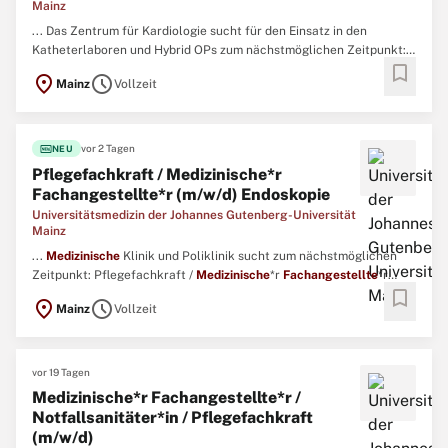
Mainz
... Das Zentrum für Kardiologie sucht für den Einsatz in den
Katheterlaboren und Hybrid OPs zum nächstmöglichen Zeitpunkt:
bookmark
Pflegefachkraft / Notfallsanitäter*in /
MFA
/ OTA / ATA (m/w/d)Wir
location_on
schedule
Mainz
Vollzeit
bieten Ihnen:Herausfordernde Tätigkeit mit Gestaltungsspielraum
Mitarbeit in einem sympathischen und wertschätzenden ...
fiber_new
vor 2 Tagen
NEU
Pflegefachkraft / Medizinische*r
Fachangestellte*r (m/w/d) Endoskopie
Universitätsmedizin der Johannes Gutenberg-Universität
Mainz
...
Medizinische
Klinik und Poliklinik sucht zum nächstmöglichen
Zeitpunkt: Pflegefachkraft /
Medizinische
*r
Fachangestellte
*r
bookmark
(m/w/d) Endoskopie Wir bieten Ihnen:Tätigkeit in einer großen
location_on
schedule
Mainz
Vollzeit
FunktionsabteilungGesamtes Spektrum endoskopischer und
sonographischer Untersuchungen - Schwerpunkt ERCP, Diagnostik
...
vor 19 Tagen
Medizinische*r Fachangestellte*r /
Notfallsanitäter*in / Pflegefachkraft
(m/w/d)