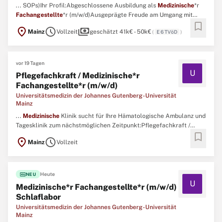
... SOPs)Ihr Profil:Abgeschlossene Ausbildung als
Medizinische
*r
Fachangestellte
*r (m/w/d)Ausgeprägte Freude am Umgang mit
bookmark
Menschen und sehr gute KommunikationsfähigkeitenHohes Maß an
location_on
schedule
payments
Mainz
Vollzeit
geschätzt 41k€ - 50k€
(
E 6 TVöD
)
Flexibilität, Sorgfalt und Engagement Eigenständiges,
serviceorientiertes und verantwortungsbewusstes Arbeiten im
TeamSicherer ...
vor 19 Tagen
U
Pflegefachkraft / Medizinische*r
Fachangestellte*r (m/w/d)
Universitätsmedizin der Johannes Gutenberg-Universität
Mainz
...
Medizinische
Klinik sucht für Ihre Hämatologische Ambulanz und
Tagesklinik zum nächstmöglichen Zeitpunkt:Pflegefachkraft /
bookmark
Medizinische
*r
Fachangestellte
*r (m/w/d)Wir bieten
location_on
schedule
Mainz
Vollzeit
Ihnen:Abwechslungsreiches und spannendes Arbeitsumfeld in einer
Klinik mit breitem BehandlungsspektrumEinsatz werktags
innerhalb ...
fiber_new
Heute
NEU
U
Medizinische*r Fachangestellte*r (m/w/d)
Schlaflabor
Universitätsmedizin der Johannes Gutenberg-Universität
Mainz