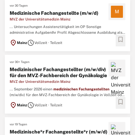
vor 30 Tagen
M
Medizinische Fachangestellte (m/w/d)
MVZ der Universitätsmedizin Mainz
... Untersuchungen Assistenztätigkeit im OP Sonstige
administrative AufgabenIhr Profil Abgeschlossene Ausbildung als
bookmark
medizinischer
Fachangestellter
(m/w/d) oder ähnliche
location_on
schedule
Mainz
Vollzeit · Teilzeit
Qualifikation (bspw. ...
vor 30+ Tagen
Medizinischer Fachangestellter (m/w/div)
für den MVZ-Fachbereich der Gynäkologie
MVZ der Universitätsmedizin Mainz
... September 2026 einen
medizinischen
Fachangestellten
(m/w/div) für den MVZ-Fachbereich der Gynäkologie in Vollzeit oder
bookmark
Teilzeit. ...
location_on
schedule
Mainz
Vollzeit · Teilzeit
vor 19 Tagen
Medizinische*r Fachangestellte*r (m/w/d)