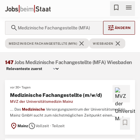
bookmark
menu
search
tune
Medizinische Fachangestellte (MFA)
ÄNDERN
close
close
MEDIZINISCHE FACHANGESTELLTE (MFA)
WIESBADEN
147
Jobs Medizinische Fachangestellte (MFA) Wiesbaden
vor 30+ Tagen
Medizinische Fachangestellte (m/w/d)
MVZ der Universitätsmedizin Mainz
... Das
Medizinische
Versorgungszentrum der Universitätsmedizin
Mainz GmbH sucht zum nächstmöglichen Zeitpunkt einen
bookmark
medizinischen
Fachangestellten
(m/w/d) für den Fachbereich der
location_on
schedule
Mainz
Vollzeit · Teilzeit
Augenheilkunde in Teil- oder Vollzeit (mindestens 30 Stunden pro
Woche) Ihre AufgabenPatientenaufnahme und Terminvergabe
Posteingang ...