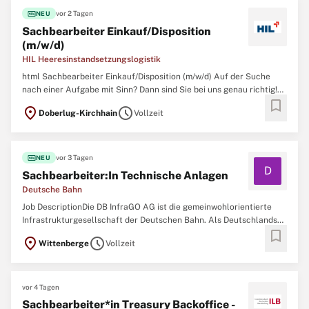
fiber_new
vor 2 Tagen
NEU
Sachbearbeiter Einkauf/Disposition
(m/w/d)
HIL Heeresinstandsetzungslogistik
html Sachbearbeiter Einkauf/Disposition (m/w/d) Auf der Suche
nach einer Aufgabe mit Sinn? Dann sind Sie bei uns genau richtig!
bookmark
Als starker Partner der Bundeswehr setzen wir mit über 3.100
location_on
schedule
Doberlug-Kirchhain
Vollzeit
Beschäftigten an über 80 Standorten unsere Expertise für die
Sicherheit von Soldatinnen und
fiber_new
vor 3 Tagen
NEU
D
Sachbearbeiter:In Technische Anlagen
Deutsche Bahn
Job DescriptionDie DB InfraGO AG ist die gemeinwohlorientierte
Infrastrukturgesellschaft der Deutschen Bahn. Als Deutschlands
bookmark
größter Gastgeber empfangen wir an unseren 5.400 Bahnhöfen
location_on
schedule
Wittenberge
Vollzeit
circa 21 Millionen Reisende und Besuchende täglich. Unser Ziel: Wir
gestalten Orte, an denen sich
vor 4 Tagen
Sachbearbeiter*in Treasury Backoffice -