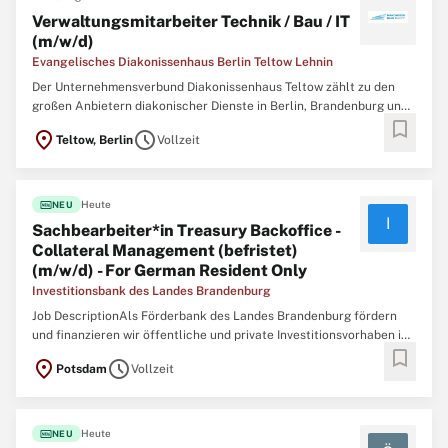
Verwaltungsmitarbeiter Technik / Bau / IT
(m/w/d)
Evangelisches Diakonissenhaus Berlin Teltow Lehnin
Der Unternehmensverbund Diakonissenhaus Teltow zählt zu den
großen Anbietern diakonischer Dienste in Berlin, Brandenburg und
bookmark
Sachsen-Anhalt. Schwerpunkte der Arbeit sind das
location_on
schedule
Teltow, Berlin
Vollzeit
Gesundheitswesen, die Altenhilfe sowie die Bereiche Teilhabe und
Bildung. Mehr als 4.500 Mitarbeitende gehen
fiber_new
Heute
NEU
I
Sachbearbeiter*in Treasury Backoffice -
Collateral Management (befristet)
(m/w/d) - For German Resident Only
Investitionsbank des Landes Brandenburg
Job DescriptionAls Förderbank des Landes Brandenburg fördern
und finanzieren wir öffentliche und private Investitionsvorhaben in
bookmark
den Förderbereichen Wirtschaft, Infrastruktur, Wohnungsbau und
location_on
schedule
Potsdam
Vollzeit
Arbeit. xfmxmju Als eigenständiges und nachhaltig handelndes
Unternehmen unterstützen wir
fiber_new
Heute
NEU