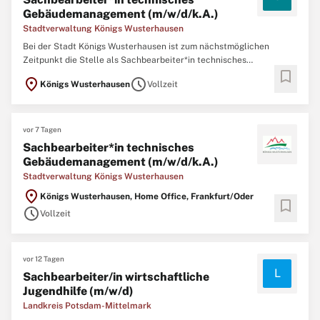
Gebäudemanagement (m/w/d/k.A.)
Stadtverwaltung Königs Wusterhausen
Bei der Stadt Königs Wusterhausen ist zum nächstmöglichen
Zeitpunkt die Stelle als Sachbearbeiter*in technisches
bookmark
Gebäudemanagement (m/w/d/k.A.) zu besetzen. Das
location_on
schedule
Königs Wusterhausen
Vollzeit
Arbeitsverhältnis richtet sich nach dem Tarifvertrag für den
öffentlichen Dienst (TVöD-VKA). Das Sachgebiet
Gebäudemanagement
vor 7 Tagen
Sachbearbeiter*in technisches
Gebäudemanagement (m/w/d/k.A.)
Stadtverwaltung Königs Wusterhausen
location_on
Königs Wusterhausen, Home Office, Frankfurt/Oder
bookmark
schedule
Vollzeit
vor 12 Tagen
L
Sachbearbeiter/in wirtschaftliche
Jugendhilfe (m/w/d)
Landkreis Potsdam-Mittelmark