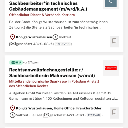
Ö
Sachbearbeiter*in technisches
Gebäudemanagement (m/w/d/k.A.)
Öffentlicher Dienst & Verbände Karriere
Bei der Stadt Königs Wusterhausen ist zum nächstmöglichen
Zeitpunkt die Stelle als Sachbearbeiter*in technisches
Gebäudemanagement (m/w/d/k.A.) zu besetzen. Das
location_on
schedule
Königs Wusterhausen
Vollzeit
Arbeitsverhältnis richtet sich nach dem Tarifvertrag für den
bookmark
payments
öffentlichen Dienst (TVöD-VKA). Das Sachgebiet
geschätzt 48k€ - 68k€
(
E 9b TVöD
)
Gebäudemanagement
fiber_new
vor 2 Tagen
NEU
Rechtsanwaltsfachangestellte:r /
Sachbearbeiter:in Mahnwesen (w/m/d)
Mittelbrandenburgische Sparkasse in Potsdam Anstalt
des öffentlichen Rechts
Aufgaben Profil Wir bieten Werden Sie Teil unseres #TeamMBS
Gemeinsam mit über 1.400 Kolleginnen und Kollegen gestalten wir
die Zukunft und eine gemeinsame Erfolgsgeschichte. Als größte
location_on
Königs Wusterhausen, Home Office, Frankfurt/Oder
Flächensparkasse Deutschlands und Hausbank Nr. 1 begleiten wir
bookmark
schedule
payments
über 750.000 Kundinnen und Kunden
Vollzeit · Teilzeit
geschätzt 42k€ - 51k€
(
E 7 TVöD
)