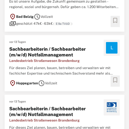
Es ist unsere Aufgabe, die Zukunft gemeinsam zu gestalten -
regional, sozial und bürgernah. Dafür geben ca. 1.200 Mitarbeitende
täglich ihr Bestes, um für unsere über 200.000 Bürgerinnen und
location_on
schedule
Bad Belzig
Vollzeit
Bürger sämtliche Leistungen nicht nur zu erbringen, sondern stetig
bookmark
payments
zu verbessern. Gehen Sie
geschätzt 47k€ - 63k€
(
E 9a TVöD
)
vor 13 Tagen
L
Sachbearbeiterin / Sachbearbeiter
(m/w/d) Notfallmanagement
Landesbetrieb Straßenwesen Brandenburg
Für dieses Ziel planen, bauen, betreiben und verwalten wir mit
fachlicher Expertise und technischem Sachverstand mehr als
bookmark
8.300 km Straßennetz und 1.700 km Radwege. Mit einer Vielzahl
location_on
schedule
Hoppegarten
Vollzeit
von Dienststätten und Straßenmeistereien sind wir als moderne
Straßenbauverwaltung in allen Regionen
vor 13 Tagen
Sachbearbeiterin / Sachbearbeiter
(m/w/d) Notfallmanagement
Landesbetrieb Straßenwesen Brandenburg
Für dieses Ziel planen, bauen, betreiben und verwalten wir mit