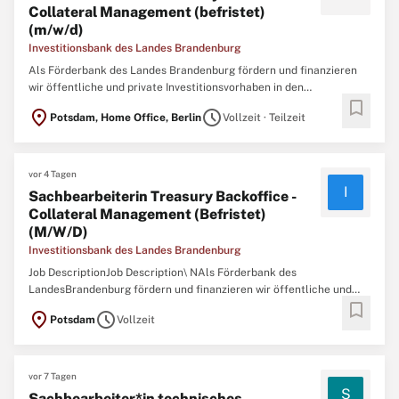
Collateral Management (befristet)
(m/w/d)
Investitionsbank des Landes Brandenburg
Als Förderbank des Landes Brandenburg fördern und finanzieren
wir öffentliche und private Investitionsvorhaben in den
bookmark
Förderbereichen Wirtschaft, Infrastruktur, Wohnungsbau und
location_on
schedule
Potsdam, Home Office, Berlin
Vollzeit · Teilzeit
Arbeit. Als eigenständiges und nachhaltig handelndes
Unternehmen unterstützen wir die erfolgreiche Entwicklung
vor 4 Tagen
I
Sachbearbeiterin Treasury Backoffice -
Collateral Management (Befristet)
(M/W/D)
Investitionsbank des Landes Brandenburg
Job DescriptionJob Description\ NAls Förderbank des
LandesBrandenburg fördern und finanzieren wir öffentliche und
bookmark
private Investitionsvorhaben in den Förderbereichen Wirtschaft,
location_on
schedule
Potsdam
Vollzeit
Infrastruktur, Wohnungsbau und Arbeit. xjliken Als eigenständiges
und nachhaltig handelndes Unternehmen
vor 7 Tagen
S
Sachbearbeiter*in technisches