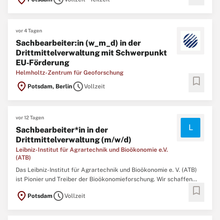
größten Wissenschaftsorganisation Deutschlands, widmen wir uns
globalen Herausforderungen wie Naturgefahren,
vor 4 Tagen
Sachbearbeiter:in (w_m_d) in der
Drittmittelverwaltung mit Schwerpunkt
EU‑Förderung
Helmholtz-Zentrum für Geoforschung
bookmark
location_on
schedule
Potsdam, Berlin
Vollzeit
vor 12 Tagen
L
Sachbearbeiter*in in der
Drittmittelverwaltung (m/w/d)
Leibniz-Institut für Agrartechnik und Bioökonomie e.V.
(ATB)
Das Leibniz-Institut für Agrartechnik und Bioökonomie e. V. (ATB)
ist Pionier und Treiber der Bioökonomieforschung. Wir schaffen
bookmark
wissenschaftliche Grundlagen für die Transformation von Agrar-,
location_on
schedule
Potsdam
Vollzeit
Lebensmittel-, Industrie- und Energiesystemen in eine umfassende
biobasierte Kreislaufwirtschaft.