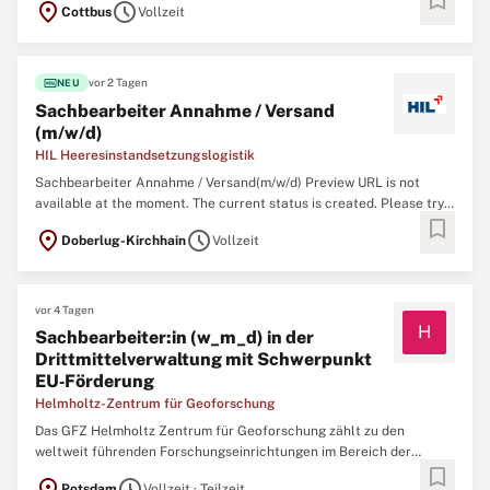
bookmark
location_on
schedule
Cottbus
Vollzeit
Brandenburg, zum nächstmöglichen Zeitpunkt unbefristet ein. Die
Zentrale Bezügestelle des Landes Brandenburg
fiber_new
vor 2 Tagen
NEU
Sachbearbeiter Annahme / Versand
(m/w/d)
HIL Heeresinstandsetzungslogistik
Sachbearbeiter Annahme / Versand(m/w/d) Preview URL is not
available at the moment. The current status is created. Please try
bookmark
again in a few minutes.
location_on
schedule
Doberlug-Kirchhain
Vollzeit
vor 4 Tagen
H
Sachbearbeiter:in (w_m_d) in der
Drittmittelverwaltung mit Schwerpunkt
EU‑Förderung
Helmholtz-Zentrum für Geoforschung
Das GFZ Helmholtz Zentrum für Geoforschung zählt zu den
weltweit führenden Forschungseinrichtungen im Bereich der
bookmark
Geowissenschaften. Als Teil der Helmholtz-Gemeinschaft, der
location_on
schedule
Potsdam
Vollzeit · Teilzeit