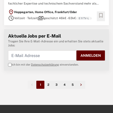
fachlicher Expertise und technischem Sachverstand mehr als
8.300 km Straßennetz und 1.700 km Radwege. Mit einer Vielzahl
location_on
Hoppegarten, Home Office, Frankfurt/Oder
von Dienststätten und Straßenmeistereien sind wir als moderne
bookmark
schedule
payments
Straßenbauverwaltung in allen Regionen
Vollzeit · Teilzeit
geschätzt 46k€ - 63k€
(
E 11 TV-L
)
Aktuelle Jobs per E-Mail
Tragen Sie Ihre E-Mail-Adresse ein und erhalten Sie stets aktuelle
Jobs:
ANMELDEN
Ich bin mit der
Datenschutzerklärung
einverstanden.
1
2
3
4
5