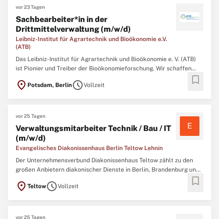
vor 23 Tagen
Sachbearbeiter*in in der
Drittmittelverwaltung (m/w/d)
Leibniz-Institut für Agrartechnik und Bioökonomie e.V.
(ATB)
Das Leibniz-Institut für Agrartechnik und Bioökonomie e. V. (ATB)
ist Pionier und Treiber der Bioökonomieforschung. Wir schaffen
bookmark
wissenschaftliche Grundlagen für die Transformation von Agrar-,
location_on
schedule
Potsdam, Berlin
Vollzeit
Lebensmittel-, Industrie- und Energiesystemen in eine umfassende
biobasierte Kreislaufwirtschaft.
vor 25 Tagen
E
Verwaltungsmitarbeiter Technik / Bau / IT
(m/w/d)
Evangelisches Diakonissenhaus Berlin Teltow Lehnin
Der Unternehmensverbund Diakonissenhaus Teltow zählt zu den
großen Anbietern diakonischer Dienste in Berlin, Brandenburg und
bookmark
Sachsen-Anhalt. Schwerpunkte der Arbeit sind das
location_on
schedule
Teltow
Vollzeit
Gesundheitswesen, die Altenhilfe sowie die Bereiche Teilhabe und
Bildung.Mehr als 4.500 Mitarbeitende gehen
vor 25 Tagen