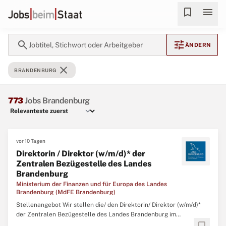
bookmark
menu
search
tune
Jobtitel, Stichwort oder Arbeitgeber
ÄNDERN
close
BRANDENBURG
773
Jobs Brandenburg
vor 10 Tagen
Direktorin / Direktor (w/m/d)* der
Zentralen Bezügestelle des Landes
Brandenburg
Ministerium der Finanzen und für Europa des Landes
Brandenburg (MdFE Brandenburg)
Stellenangebot Wir stellen die/ den Direktorin/ Direktor (w/m/d)*
der Zentralen Bezügestelle des Landes Brandenburg im
Geschäftsbereich des Ministeriums der Finanzen (MdF) des Landes