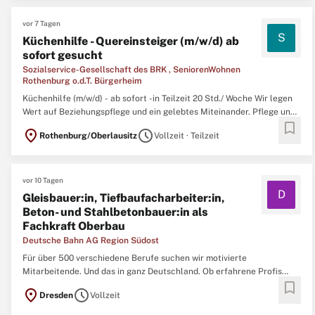
vor 7 Tagen
S
Küchenhilfe - Quereinsteiger (m/w/d) ab
sofort gesucht
Sozialservice-Gesellschaft des BRK , SeniorenWohnen
Rothenburg o.d.T. Bürgerheim
Küchenhilfe (m/w/d) - ab sofort -in Teilzeit 20 Std./ Woche Wir legen
Wert auf Beziehungspflege und ein gelebtes Miteinander. Pflege und
bookmark
Aktivierung gehen bei uns Hand in Hand. Gehalt nach eigenem
location_on
schedule
Rothenburg/Oberlausitz
Vollzeit · Teilzeit
Tarifvertrag, Sonderzahlungen und weitere Standortvorteile20
Stunden/Woche und 30 Tage
vor 10 Tagen
D
Gleisbauer:in, Tiefbaufacharbeiter:in,
Beton- und Stahlbetonbauer:in als
Fachkraft Oberbau
Deutsche Bahn AG Region Südost
Für über 500 verschiedene Berufe suchen wir motivierte
Mitarbeitende. Und das in ganz Deutschland. Ob erfahrene Profis
bookmark
oder Berufsstarter:innen - wir bieten zahlreiche Einstiegs- und
location_on
schedule
Dresden
Vollzeit
Weiterbildungsmöglichkeiten. Original Stellenanzeige auf
StepStone.de bit.ly/4w2X7RCAPCT1_DE