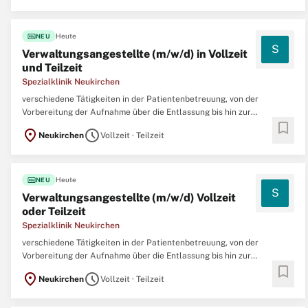
Deutschlandticket als Jobticket • Betriebskantine
fiber_new
Heute
NEU
S
Verwaltungsangestellte (m/w/d) in Vollzeit
und Teilzeit
Spezialklinik Neukirchen
verschiedene Tätigkeiten in der Patientenbetreuung, von der
Vorbereitung der Aufnahme über die Entlassung bis hin zur
bookmark
Abrechnung von Leistungen gegenüber Kassen und Gästen, sowie
location_on
schedule
Neukirchen
Vollzeit · Teilzeit
weitere allgemeine Verwaltungstätigkeiten.
fiber_new
Heute
NEU
S
Verwaltungsangestellte (m/w/d) Vollzeit
oder Teilzeit
Spezialklinik Neukirchen
verschiedene Tätigkeiten in der Patientenbetreuung, von der
Vorbereitung der Aufnahme über die Entlassung bis hin zur
bookmark
Abrechnung von Leistungen gegenüber Kassen und Gästen, sowie
location_on
schedule
Neukirchen
Vollzeit · Teilzeit
weitere allgemeine Verwaltungstätigkeiten.