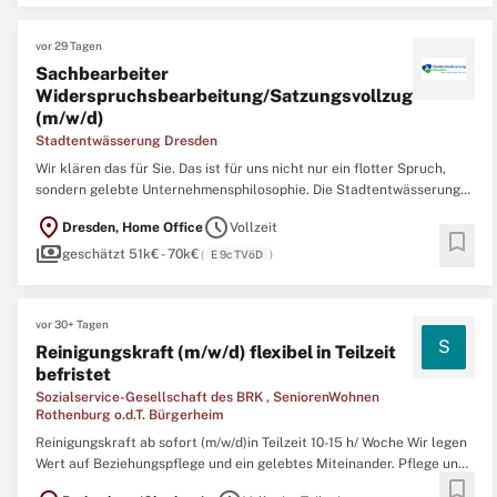
Wir erbringen Dienstleistungen
vor 29 Tagen
Sachbearbeiter
Widerspruchsbearbeitung/Satzungsvollzug
(m/w/d)
Stadtentwässerung Dresden
Wir klären das für Sie. Das ist für uns nicht nur ein flotter Spruch,
sondern gelebte Unternehmensphilosophie. Die Stadtentwässerung
Dresden GmbH ist ein Unternehmen der Landeshauptstadt Dresden
location_on
schedule
Dresden, Home Office
Vollzeit
und der Gelsenwasser AG. Abwasser ist unser tägliches Geschäft:
bookmark
payments
Wir erbringen Dienstleistungen
geschätzt 51k€ - 70k€
(
E 9c TVöD
)
vor 30+ Tagen
S
Reinigungskraft (m/w/d) flexibel in Teilzeit
befristet
Sozialservice-Gesellschaft des BRK , SeniorenWohnen
Rothenburg o.d.T. Bürgerheim
Reinigungskraft ab sofort (m/w/d)in Teilzeit 10-15 h/ Woche Wir legen
Wert auf Beziehungspflege und ein gelebtes Miteinander. Pflege und
bookmark
Aktivierung gehen bei uns Hand in Hand. Gehalt nach eigenem