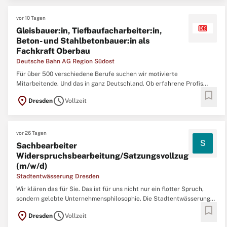
vor 10 Tagen
Gleisbauer:in, Tiefbaufacharbeiter:in,
Beton- und Stahlbetonbauer:in als
Fachkraft Oberbau
Deutsche Bahn AG Region Südost
Für über 500 verschiedene Berufe suchen wir motivierte
Mitarbeitende. Und das in ganz Deutschland. Ob erfahrene Profis
bookmark
oder Berufsstarter:innen - wir bieten zahlreiche Einstiegs- und
location_on
schedule
Dresden
Vollzeit
Weiterbildungsmöglichkeiten. Aufgaben Zum nächstmöglichen
Zeitpunkt suchen wir dich als Gleisbauer:in,
vor 26 Tagen
S
Sachbearbeiter
Widerspruchsbearbeitung/Satzungsvollzug
(m/w/d)
Stadtentwässerung Dresden
Wir klären das für Sie. Das ist für uns nicht nur ein flotter Spruch,
sondern gelebte Unternehmensphilosophie. Die Stadtentwässerung
bookmark
Dresden GmbH ist ein Unternehmen der Landeshauptstadt Dresden
location_on
schedule
Dresden
Vollzeit
und der Gelsenwasser AG. Abwasser ist unser tägliches Geschäft: