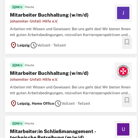
fiber_new
Heute
NEU
J
Mitarbeiter Buchhaltung (w/m/d)
Johanniter-Unfall-Hilfe e.V.
Arbeiten mit Wissen und Gewissen: Bei uns geht das! Wir bieten Ihnen
mit guten Arbeitsbedingungen, reizvollen Karriereperspektiven und
bookmark
einer fairen Bezahlung den richtigen Rahmen, in dem Sie langfristig
location_on
schedule
Leipzig
Vollzeit · Teilzeit
Ihr Bestes geben können. Getragen von einem starken Teamgeist und
motiviert von
fiber_new
Heute
NEU
Mitarbeiter Buchhaltung (w/m/d)
Johanniter-Unfall-Hilfe e.V.
Arbeiten mit Wissen und Gewissen: Bei uns geht das! Wir bieten Ihnen
mit guten Arbeitsbedingungen, reizvollen Karriereperspektiven und
bookmark
einer fairen Bezahlung den richtigen Rahmen, in dem Sie langfristig
location_on
schedule
Leipzig, Home Office
Vollzeit · Teilzeit
Ihr Bestes geben können. Getragen von einem starken Teamgeist und
motiviert von
fiber_new
Heute
NEU
U
Mitarbeiter:in Schließmanagement -
technische Betreibung (m/w/d)