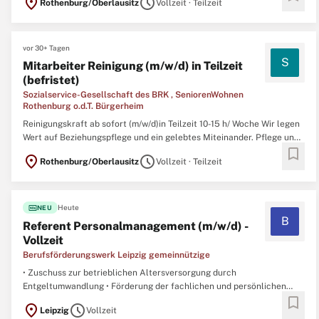
location_on
schedule
Rothenburg/Oberlausitz
Vollzeit · Teilzeit
Tarifvertrag, Sonderzahlungen (Urlaubs- und Weihnachtsgeld) und
weitere Standortvorteile30
vor 30+ Tagen
S
Mitarbeiter Reinigung (m/w/d) in Teilzeit
(befristet)
Sozialservice-Gesellschaft des BRK , SeniorenWohnen
Rothenburg o.d.T. Bürgerheim
Reinigungskraft ab sofort (m/w/d)in Teilzeit 10-15 h/ Woche Wir legen
Wert auf Beziehungspflege und ein gelebtes Miteinander. Pflege und
bookmark
Aktivierung gehen bei uns Hand in Hand. Gehalt nach eigenem
location_on
schedule
Rothenburg/Oberlausitz
Vollzeit · Teilzeit
Tarifvertrag, Sonderzahlungen (Urlaubs- und Weihnachtsgeld) und
weitere Standortvorteile30
fiber_new
Heute
NEU
B
Referent Personalmanagement (m/w/d) -
Vollzeit
Berufsförderungswerk Leipzig gemeinnützige
• Zuschuss zur betrieblichen Altersversorgung durch
Entgeltumwandlung • Förderung der fachlichen und persönlichen
bookmark
Weiterentwicklung • Gleitzeit, 30 Tage Urlaub, zusätzlich Heiligabend
location_on
schedule
Leipzig
Vollzeit
und Silvester arbeitsfrei • Arbeitgeberbezuschusstes