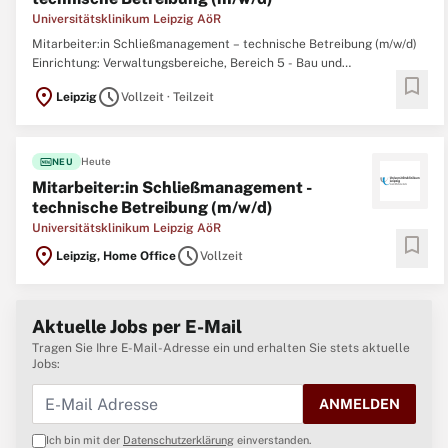
Universitätsklinikum Leipzig AöR
Mitarbeiter:in Schließmanagement – technische Betreibung (m/w/d)
Einrichtung: Verwaltungsbereiche, Bereich 5 - Bau und
bookmark
Gebäudetechnik Anstellungsart: Unbefristet Arbeitsdauer: Teilzeit
location_on
schedule
Leipzig
Vollzeit · Teilzeit
Arbeitsbeginn: 16.11.2026 Gehaltsspanne: min. 3.500,00 € - max.
3.800,00 € brutto / Monat (Vollzeit)
fiber_new
Heute
NEU
Mitarbeiter:in Schließmanagement -
technische Betreibung (m/w/d)
Universitätsklinikum Leipzig AöR
bookmark
location_on
schedule
Leipzig, Home Office
Vollzeit
Aktuelle Jobs per E-Mail
Tragen Sie Ihre E-Mail-Adresse ein und erhalten Sie stets aktuelle
Jobs:
ANMELDEN
Ich bin mit der
Datenschutzerklärung
einverstanden.