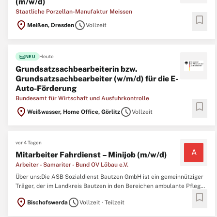
(m/w/d)
Staatliche Porzellan-Manufaktur Meissen
bookmark
location_on
schedule
Meißen, Dresden
Vollzeit
fiber_new
Heute
NEU
Grundsatzsachbearbeiterin bzw.
Grundsatzsachbearbeiter (w/m/d) für die E-
Auto-Förderung
Bundesamt für Wirtschaft und Ausfuhrkontrolle
bookmark
location_on
schedule
Weißwasser, Home Office, Görlitz
Vollzeit
vor 4 Tagen
A
Mitarbeiter Fahrdienst – Minijob (m/w/d)
Arbeiter - Samariter - Bund OV Löbau e.V.
Über uns:Die ASB Sozialdienst Bautzen GmbH ist ein gemeinnütziger
Träger, der im Landkreis Bautzen in den Bereichen ambulante Pflege,
bookmark
Hilfen zur Erziehung, psychiatrische Angebote, Kinderbetreuung und
location_on
schedule
Bischofswerda
Vollzeit · Teilzeit
Fahrdienst tätig ist.Das ist Ihre Aufgabe:Sie werden als Fahrer oder
Begleitperson