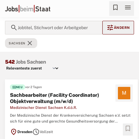
bookmark
menu
search
tune
Jobtitel, Stichwort oder Arbeitgeber
ÄNDERN
close
SACHSEN
542
Jobs Sachsen
fiber_new
vor 2 Tagen
NEU
M
Sachbearbeiter (Facility Coordinator)
Objektverwaltung (m/w/d)
Medizinischer Dienst Sachsen K.d.ö.R.
Der Medizinische Dienst der Krankenversicherung Sachsen e.V. setzt
sich für eine gute und gerechte Gesundheitsversorgung der
bookmark
Menschen ein. Das bedeutet viel Verantwortung – und wir
location_on
schedule
Dresden
Vollzeit
übernehmen sie gerne. Für unsere Abteilung