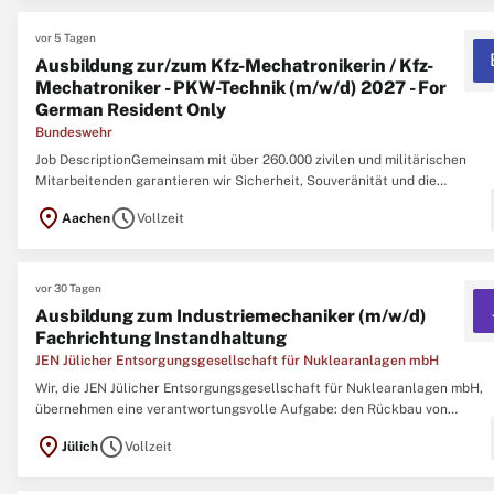
vor 5 Tagen
Ausbildung zur/zum Kfz-Mechatronikerin / Kfz-
Mechatroniker - PKW-Technik (m/w/d) 2027 - For
German Resident Only
Bundeswehr
Job DescriptionGemeinsam mit über 260.000 zivilen und militärischen
Mitarbeitenden garantieren wir Sicherheit, Souveränität und die
außenpolitische Handlungsfähigkeit der Bundesrepublik Deutschland so
location_on
schedule
Aachen
Vollzeit
die Unterstützung bei Naturkatastrophen und Unglücksfällen im Inland.
Fähigkeiten, Erfahrung, Qualifikationen ...
vor 30 Tagen
Ausbildung zum Industriemechaniker (m/w/d)
Fachrichtung Instandhaltung
JEN Jülicher Entsorgungsgesellschaft für Nuklearanlagen mbH
Wir, die JEN Jülicher Entsorgungsgesellschaft für Nuklearanlagen mbH,
übernehmen eine verantwortungsvolle Aufgabe: den Rückbau von
Forschungsreaktoren und die sichere Behandlung der entstehenden
location_on
schedule
Jülich
Vollzeit
radioaktiven Stoffe. Bei uns arbeitest du an spannenden Projekten, die
wirklich Bedeutung haben. DER RÜCKBAU ...