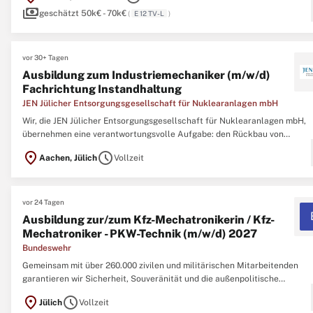
payments
Engineering,
Maschinenbau
...
geschätzt 50k€ - 70k€
(
E 12 TV-L
)
vor 30+ Tagen
Ausbildung zum Industriemechaniker (m/w/d)
Fachrichtung Instandhaltung
JEN Jülicher Entsorgungsgesellschaft für Nuklearanlagen mbH
Wir, die JEN Jülicher Entsorgungsgesellschaft für Nuklearanlagen mbH,
übernehmen eine verantwortungsvolle Aufgabe: den Rückbau von
Forschungsreaktoren und die sichere Behandlung der entstehenden
location_on
schedule
Aachen, Jülich
Vollzeit
radioaktiven Stoffe. Bei uns arbeitest du an spannenden Projekten, die
wirklich Bedeutung haben. DER RÜCKBAU ...
vor 24 Tagen
Ausbildung zur/zum Kfz-Mechatronikerin / Kfz-
Mechatroniker - PKW-Technik (m/w/d) 2027
Bundeswehr
Gemeinsam mit über 260.000 zivilen und militärischen Mitarbeitenden
garantieren wir Sicherheit, Souveränität und die außenpolitische
Handlungsfähigkeit der Bundesrepublik Deutschland sowie die Unterstü
location_on
schedule
Jülich
Vollzeit
bei Naturkatastrophen und Unglücksfällen im Inland. Einsatz zeigen.