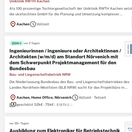
Uniklinik RWTH Aachen
Als 100-prozentige Tochtergesellschaft der Uniklinik RWTH Aachen setzt
die ukafacilities GmbH für die Planung und Umsetzung komplexer
Bauprojekte ein. Wir kennen die besonderen Anforderungen, die
location_on
schedule
Aachen
Vollzeit
Krankenversorgung, Forschung und Lehre an Gebäude stellen, ganz gena
Die Aufgaben, die das unter Denkmalschutz ...
fiber_new
vor 2 Tagen
NEU
Ingenieurinnen / Ingenieure oder Architektinnen /
Architekten (w/m/d) am Standort Nörvenich mit
dem Schwerpunkt Projektmanagement für den
Bundesbau
Bau- und Liegenschaftsbetrieb NRW
Die Niederlassung Bundesbau des Bau- und Liegenschaftsbetriebes des
Landes Nordrhein-Westfalen (BLB NRW) sucht für das Projektbüro in
Nörvenich zum nächstmöglichen Zeitpunkt mehrere Ingenieurin / Ingenie
location_on
schedule
Aachen, Home Office, Nörvenich
Vollzeit · Teilzeit
oder Architektin / Architekt (w/m/d) am Standort Nörvenich mit dem
payments
Schwerpunkt Projektmanagement ...
geschätzt 52k€ - 75k€
(
E 13 TV-L
)
vor 30+ Tagen
Ausbildung zum Elektroniker für Betriebstechnik