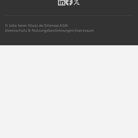
© Jobs-beim-Staat.de
|
Sitemap
|
AGB
|
Datenschutz & Nutzungsbestimmungen
|
Impressum