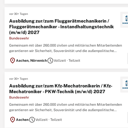
Weiterkommen. Sie arbeiten ...
vor 30+ Tagen
Ausbildung zur/zum Fluggerätmechanikerin /
Fluggerätmechaniker - Instandhaltungstechnik
(m/w/d) 2027
Bundeswehr
Gemeinsam mit über 260.000 zivilen und militärischen Mitarbeitenden
garantieren wir Sicherheit, Souveränität und die außenpolitische
Handlungsfähigkeit der Bundesrepublik Deutschland sowie die Unterstü
location_on
schedule
Aachen, Nörvenich
Vollzeit · Teilzeit
bei Naturkatastrophen und Unglücksfällen im Inland. Einsatz zeigen.
Weiterkommen. Sie arbeiten ...
vor 30+ Tagen
Ausbildung zur/zum Kfz-Mechatronikerin / Kfz-
Mechatroniker - PKW-Technik (m/w/d) 2027
Bundeswehr
Gemeinsam mit über 260.000 zivilen und militärischen Mitarbeitenden
garantieren wir Sicherheit, Souveränität und die außenpolitische
Handlungsfähigkeit der Bundesrepublik Deutschland sowie die Unterstü
location_on
schedule
Aachen
Vollzeit · Teilzeit
bei Naturkatastrophen und Unglücksfällen im Inland. Einsatz zeigen.
Weiterkommen. Sie arbeiten ...