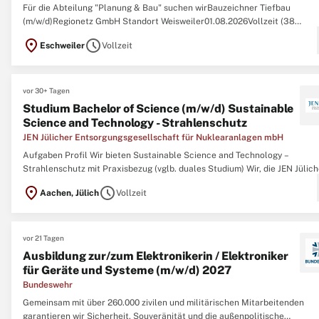
Für die Abteilung "Planung & Bau" suchen wirBauzeichner Tiefbau
(m/w/d)Regionetz GmbH Standort Weisweiler01.08.2026Vollzeit (38
Stunden/Woche)unbefristetIhr Beitrag • Erstellung von technischen
location_on
schedule
Eschweiler
Vollzeit
Zeichnungen und Plänen im Tiefbau (z. B. Straßen-, Kanal- und Leitungsba
Anfertigung von ...
vor 30+ Tagen
Studium Bachelor of Science (m/w/d) Sustainable
Science and Technology - Strahlenschutz
JEN Jülicher Entsorgungsgesellschaft für Nuklearanlagen mbH
Aufgaben Profil Wir bieten Sustainable Science and Technology –
Strahlenschutz mit Praxisbezug (vglb. duales Studium) Wir, die JEN Jülich
Entsorgungsgesellschaft für Nuklearanlagen mbH, übernehmen eine
location_on
schedule
Aachen, Jülich
Vollzeit
verantwortungsvolle Aufgabe: den Rückbau von Forschungsreaktoren un
sichere Behandlung der entstehenden ...
vor 21 Tagen
Ausbildung zur/zum Elektronikerin / Elektroniker
für Geräte und Systeme (m/w/d) 2027
Bundeswehr
Gemeinsam mit über 260.000 zivilen und militärischen Mitarbeitenden
garantieren wir Sicherheit, Souveränität und die außenpolitische