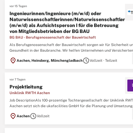
vor 15 Tagen
Ingenieurinnen/Ingenieure (m/w/d) oder
Naturwissenschaftlerinnen/Naturwissenschaftler
(m/w/d) als Aufsichtsperson I für die Betreuung
von Mitgliedsbetrieben der BG BAU
BG BAU - Berufsgenossenschaft der Bauwirtschaft
Als Berufsgenossenschaft der Bauwirtschaft sorgen wir für Sicherheit u
Gesundheit in der Baubranche. Wir helfen Unternehmen und Versicherten
sichere Arbeitsbedingungen zu schaffen, und kümmern uns, falls doch e
location_on
schedule
Aachen, Heinsberg, Mönchengladbach
Vollzeit · Teilzeit
etwas passiert. Zur Verstärkung unseres Teams für den Kreis Heinsberg /
Mönchengladbach ...
vor 7 Tagen
Projektleitung
Uniklinik RWTH Aachen
Job DescriptionAls 100-prozentige Tochtergesellschaft der Uniklinik RW
Aachen setzt sich die ukafacilities GmbH für die Planung und Umsetzung
komplexer Bauprojekte ein. Wir kennen die besonderen Anforderungen, d
location_on
schedule
Aachen
Vollzeit
Krankenversorgung, Forschung und Lehre an Gebäude stellen, ganz gena
Die Aufgaben, ...