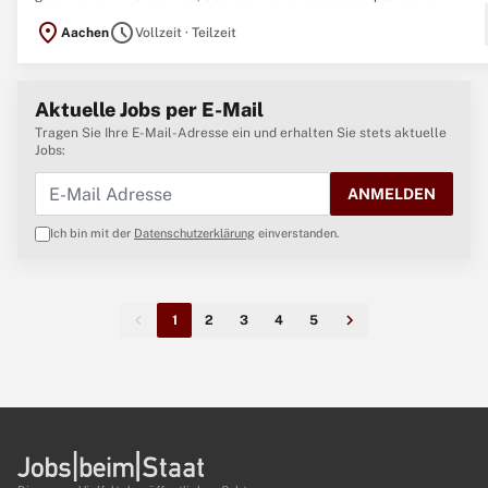
Handlungsfähigkeit der Bundesrepublik Deutschland sowie die Unterstü
location_on
schedule
Aachen
Vollzeit · Teilzeit
bei Naturkatastrophen und Unglücksfällen im Inland. Einsatz zeigen.
Weiterkommen. Sie arbeiten ...
Aktuelle Jobs per E-Mail
Tragen Sie Ihre E-Mail-Adresse ein und erhalten Sie stets aktuelle
Jobs:
ANMELDEN
Ich bin mit der
Datenschutzerklärung
einverstanden.
1
2
3
4
5