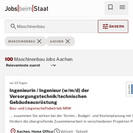
bookmark
menu
search
tune
Maschinenbau
ÄNDERN
close
close
MASCHINENBAU
AACHEN
100
Maschinenbau Jobs Aachen
vor 23 Tagen
Ingenieurin / Ingenieur (w/m/d) der
Versorgungstechnik/technischen
Gebäudeausrüstung
Bau- und Liegenschaftsbetrieb NRW
... zusammen Sie wirken bei der Termin-, Budget- und Kostenplanung mit 
fördern die übergreifende Zusammenarbeit in verschiedenen Projekten Pr
Sie besitzen ein abgeschlossenes Studium (Diplom/Master/Bachelor) der
location_on
schedule
Aachen, Home Office
Vollzeit · Teilzeit
Fachrichtung Versorgungstechnik, Gebäudetechnik/TGA, Smart Building