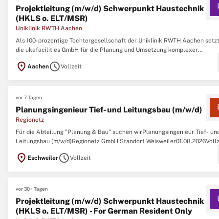
Projektleitung (m/w/d) Schwerpunkt Haustechnik
(HKLS o. ELT/MSR)
Uniklinik RWTH Aachen
Als 100-prozentige Tochtergesellschaft der Uniklinik RWTH Aachen setzt
die ukafacilities GmbH für die Planung und Umsetzung komplexer
Bauprojekte ein. Wir kennen die besonderen Anforderungen, die
location_on
schedule
Aachen
Vollzeit
Krankenversorgung, Forschung und Lehre an Gebäude stellen, ganz gena
Die Aufgaben, die das unter Denkmalschutz ...
vor 7 Tagen
Planungsingenieur Tief- und Leitungsbau (m/w/d)
Regionetz
Für die Abteilung "Planung & Bau" suchen wirPlanungsingenieur Tief- un
Leitungsbau (m/w/d)Regionetz GmbH Standort Weisweiler01.08.2026Vollz
(38 Stunden/Woche)unbefristetIhr Beitrag • Planung, Ausschreibung und
location_on
schedule
Eschweiler
Vollzeit
Abwicklung von Bauprojekten (z. B. Straßen-, Kanal- und Leitungsbau) •
Erstellung ...
vor 30+ Tagen
Projektleitung (m/w/d) Schwerpunkt Haustechnik
(HKLS o. ELT/MSR) - For German Resident Only