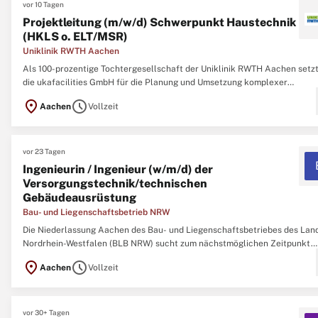
vor 10 Tagen
Projektleitung (m/w/d) Schwerpunkt Haustechnik
(HKLS o. ELT/MSR)
Uniklinik RWTH Aachen
Als 100-prozentige Tochtergesellschaft der Uniklinik RWTH Aachen setzt
die ukafacilities GmbH für die Planung und Umsetzung komplexer
Bauprojekte ein. Wir kennen die besonderen Anforderungen, die
location_on
schedule
Aachen
Vollzeit
Krankenversorgung, Forschung und Lehre an Gebäude stellen, ganz gena
Die Aufgaben, die das unter Denkmalschutz ...
vor 23 Tagen
Ingenieurin / Ingenieur (w/m/d) der
Versorgungstechnik/technischen
Gebäudeausrüstung
Bau- und Liegenschaftsbetrieb NRW
Die Niederlassung Aachen des Bau- und Liegenschaftsbetriebes des Lan
Nordrhein-Westfalen (BLB NRW) sucht zum nächstmöglichen Zeitpunkt
eine/einen Ingenieurin / Ingenieur (w/m/d) der
location_on
schedule
Aachen
Vollzeit
Versorgungstechnik/technischen Gebäudeausrüstung Der Bau- und
Liegenschaftsbetrieb NRW ist Eigentümer, Vermieter und ...
vor 30+ Tagen