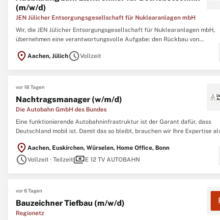
(m/w/d)
JEN Jülicher Entsorgungsgesellschaft für Nuklearanlagen mbH
Wir, die JEN Jülicher Entsorgungsgesellschaft für Nuklearanlagen mbH,
übernehmen eine verantwortungsvolle Aufgabe: den Rückbau von
Forschungsreaktoren und die sichere Behandlung der entstehenden
location_on
schedule
Aachen, Jülich
Vollzeit
radioaktiven Stoffe. Bei uns arbeitest du an spannenden Projekten, die
wirklich Bedeutung haben. DER RÜCKBAU ...
vor 18 Tagen
Nachtragsmanager (w/m/d)
Die Autobahn GmbH des Bundes
Eine funktionierende Autobahninfrastruktur ist der Garant dafür, dass
Deutschland mobil ist. Damit das so bleibt, brauchen wir Ihre Expertise al
Ingenieurin oder Ingenieur. Tausende Brücken, hunderte Tunnel und unzäh
location_on
Aachen, Euskirchen, Würselen, Home Office, Bonn
Nebenanlagen müssen regelmäßig geprüft, gewartet und erneuert werde
schedule
payments
Auch die ...
Vollzeit · Teilzeit
E 12 TV AUTOBAHN
vor 6 Tagen
Bauzeichner Tiefbau (m/w/d)
Regionetz